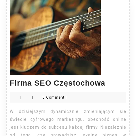
Firma
Firma SEO Częstochowa
SEO
|
|
0 Comment
|
Często
W dzisiejszym dynamicznie zmieniającym się
świecie cyfrowego marketingu, obecność online
jest kluczem do sukcesu każdej firmy. Niezależnie
od tego, czy prowadzisz lokalny biznes w