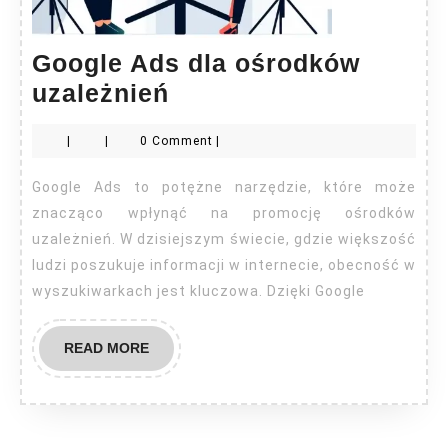
Google Ads dla ośrodków
Google
uzależnień
Ads
|
|
0 Comment
|
dla
ośrodków
Google Ads to potężne narzędzie, które może
uzależnień
znacząco wpłynąć na promocję ośrodków
uzależnień. W dzisiejszym świecie, gdzie większość
ludzi poszukuje informacji w internecie, obecność w
wyszukiwarkach jest kluczowa. Dzięki Google
READ
READ MORE
MORE