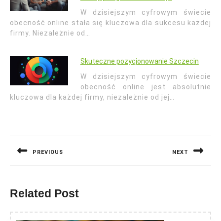
W dzisiejszym cyfrowym świecie
obecność online stała się kluczowa dla sukcesu każdej
firmy. Niezależnie od…
Skuteczne pozycjonowanie Szczecin
W dzisiejszym cyfrowym świecie
obecność online jest absolutnie
kluczowa dla każdej firmy, niezależnie od jej…
Nawigacja
wpisu
PREVIOUS
NEXT
Previous
Next
post:
post:
Related Post