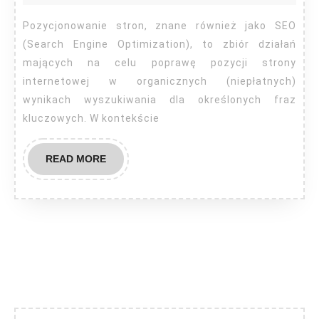
pozycjono
stron
Pozycjonowanie stron, znane również jako SEO
w
(Search Engine Optimization), to zbiór działań
codzienny
mających na celu poprawę pozycji strony
internetowej w organicznych (niepłatnych)
funkcjono
wynikach wyszukiwania dla określonych fraz
firmy
kluczowych. W kontekście
READ
READ MORE
MORE