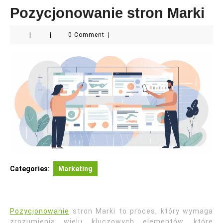
Pozycjonowanie stron Marki
|
|
0 Comment
|
Categories:
Marketing
Pozycjonowanie
stron Marki to proces, który wymaga
zrozumienia wielu kluczowych elementów, które