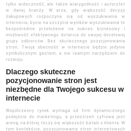
tylko widoczność, ale także wiarygodność i autorytet
w danej branży. W erze, gdy większość decyzji
zakupowych rozpoczyna się od wyszukiwania w
internecie, bycie na szczycie wyników wyszukiwania to
bezpośrednie przełożenie na sukces biznesowy i
możliwość efektywnego dotarcia do swojej docelowej
grupy odbiorców. Bez skutecznego pozycjonowania
stron, Twoja obecność w internecie będzie jedynie
symbolicznym gestem, a nie realnym narzędziem do
rozwoju.
Dlaczego skuteczne
pozycjonowanie stron jest
niezbędne dla Twojego sukcesu w
internecie
Współczesny rynek wymaga od firm dynamicznego
podejścia do marketingu, a przestrzeń cyfrowa jest
areną, na której toczy się większość batalii o klienta. W
tym kontekście, pozycjonowanie stron internetowych