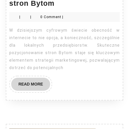
Skuteczne
stron Bytom
pozycjonowanie
|
|
0 Comment
|
stron
Bytom
W dzisiejszym cyfrowym świecie obecność w
internecie to nie opcja, a konieczność, szczególnie
dla lokalnych przedsiębiorstw. Skuteczne
pozycjonowanie stron Bytom staje się kluczowym
elementem strategii marketingowej, pozwalającym
dotrzeć do potencjalnych
READ
READ MORE
MORE