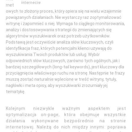
internecie
rnet
owych to złożony proces, który opiera się na wielu wzajemnie
powiązanych działaniach. Nie wystarczy raz zoptymalizować
witrynę i zapomnieć o niej. Wymaga to ciągłego monitorowania,
analizy i dostosowywania strategii do zmieniających się
algorytmów wyszukiwarek oraz potrzeb użytkowników.
Podstawą jest oczywiście analiza słów kluczowych, czyli
identyfikacja fraz, których potencjalni klienci używają do
wyszukiwania Twoich produktów lub usług. Wybór
odpowiednich słów kluczowych, zarówno tych ogólnych, jak i
bardziej szczegółowych (long-tail keywords), jest kluczowy dla
przyciągnięcia właściwego ruchu na stronę. Następnie te frazy
muszą zostać naturalnie wplecione w treść witryny, tytuły,
nagłówki i meta opisy, aby wyszukiwarki zrozumiały jej
tematykę.
Kolejnym niezwykle ważnym aspektem jest
optymalizacja on-page, która obejmuje wszystkie
działania wykonywane bezpośrednio na stronie
internetowej. Należą do nich między innymi: poprawa