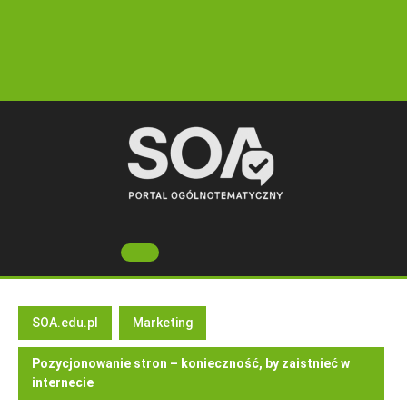
Skip
to
content
Open
Button
SOA.edu.pl
Marketing
Pozycjonowanie stron – konieczność, by zaistnieć w
internecie