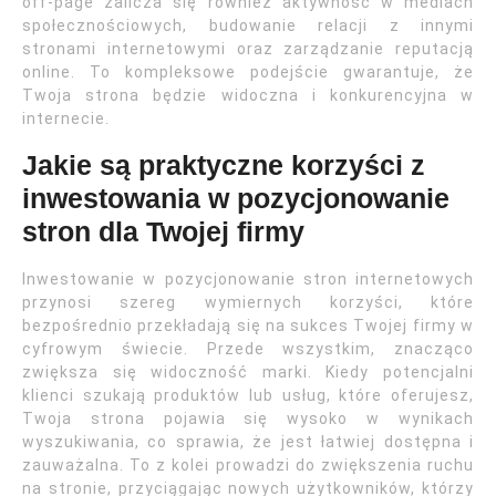
off-page zalicza się również aktywność w mediach
społecznościowych, budowanie relacji z innymi
stronami internetowymi oraz zarządzanie reputacją
online. To kompleksowe podejście gwarantuje, że
Twoja strona będzie widoczna i konkurencyjna w
internecie.
Jakie są praktyczne korzyści z
inwestowania w pozycjonowanie
stron dla Twojej firmy
Inwestowanie w pozycjonowanie stron internetowych
przynosi szereg wymiernych korzyści, które
bezpośrednio przekładają się na sukces Twojej firmy w
cyfrowym świecie. Przede wszystkim, znacząco
zwiększa się widoczność marki. Kiedy potencjalni
klienci szukają produktów lub usług, które oferujesz,
Twoja strona pojawia się wysoko w wynikach
wyszukiwania, co sprawia, że jest łatwiej dostępna i
zauważalna. To z kolei prowadzi do zwiększenia ruchu
na stronie, przyciągając nowych użytkowników, którzy