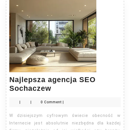
Najlepsza agencja SEO
Najlepsza
Sochaczew
agencja
|
|
0 Comment
|
SEO
Sochaczew
W dzisiejszym cyfrowym świecie obecność w
Internecie jest absolutnie niezbędna dla każdej