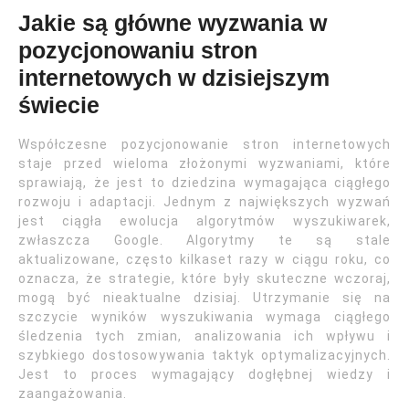
Jakie są główne wyzwania w
pozycjonowaniu stron
internetowych w dzisiejszym
świecie
Współczesne pozycjonowanie stron internetowych
staje przed wieloma złożonymi wyzwaniami, które
sprawiają, że jest to dziedzina wymagająca ciągłego
rozwoju i adaptacji. Jednym z największych wyzwań
jest ciągła ewolucja algorytmów wyszukiwarek,
zwłaszcza Google. Algorytmy te są stale
aktualizowane, często kilkaset razy w ciągu roku, co
oznacza, że strategie, które były skuteczne wczoraj,
mogą być nieaktualne dzisiaj. Utrzymanie się na
szczycie wyników wyszukiwania wymaga ciągłego
śledzenia tych zmian, analizowania ich wpływu i
szybkiego dostosowywania taktyk optymalizacyjnych.
Jest to proces wymagający dogłębnej wiedzy i
zaangażowania.