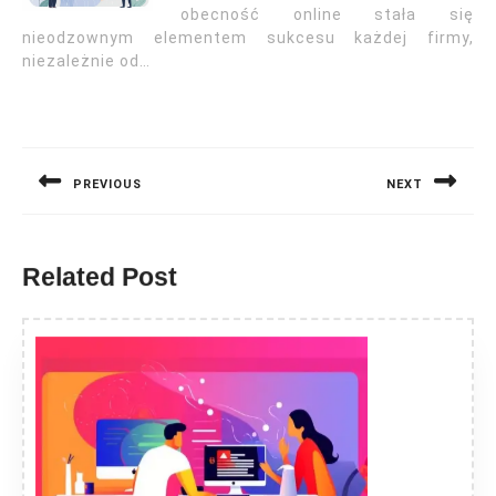
obecność online stała się
nieodzownym elementem sukcesu każdej firmy,
niezależnie od…
Nawigacja
wpisu
PREVIOUS
NEXT
Previous
Next
post:
post:
Related Post