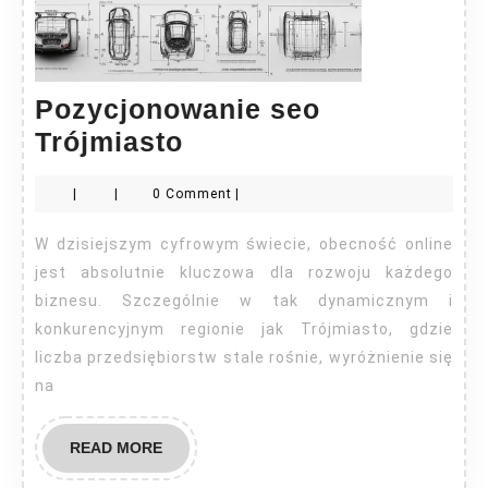
Pozycjonowanie seo
Pozycjonowanie
Trójmiasto
seo
|
|
0 Comment
|
Trójmiasto
W dzisiejszym cyfrowym świecie, obecność online
jest absolutnie kluczowa dla rozwoju każdego
biznesu. Szczególnie w tak dynamicznym i
konkurencyjnym regionie jak Trójmiasto, gdzie
liczba przedsiębiorstw stale rośnie, wyróżnienie się
na
READ
READ MORE
MORE