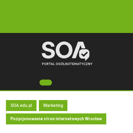
Skip
to
content
Open
Button
SOA.edu.pl
Marketing
Pozycjonowanie stron internetowych Wrocław