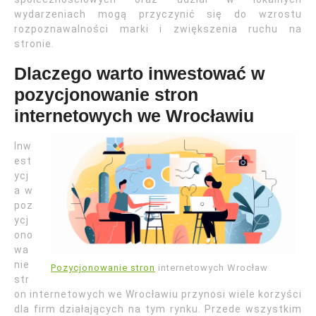
wydarzeniach mogą przyczynić się do wzrostu
rozpoznawalności marki i zwiększenia ruchu na
stronie.
Dlaczego warto inwestować w
pozycjonowanie stron
internetowych we Wrocławiu
Inw
est
ycj
a w
poz
ycj
ono
wa
nie
Pozycjonowanie stron
internetowych Wrocław
str
on internetowych we Wrocławiu przynosi wiele korzyści
dla firm działających na tym rynku. Przede wszystkim