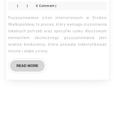
stron
|
|
0 Comment
|
Środa
Wielkopolska
Pozycjonowanie stron internetowych w Środzie
Wielkopolskiej to proces, który wymaga zrozumienia
lokalnych potrzeb oraz specyfiki rynku. Kluczowym
elementem skutecznego pozycjonowania jest
analiza konkurencji, która pozwala zidentyfikować
mocne i słabe strony
READ
READ MORE
MORE