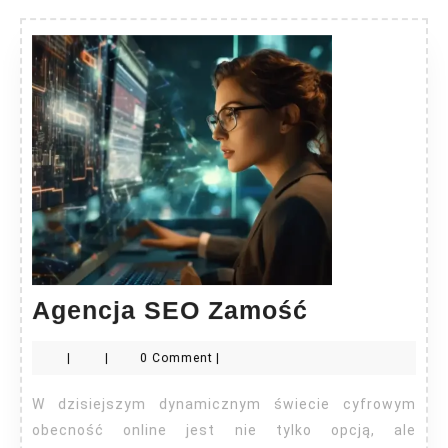
Agencja
Agencja SEO Zamość
SEO
|
|
0 Comment
|
Zamość
W dzisiejszym dynamicznym świecie cyfrowym
obecność online jest nie tylko opcją, ale