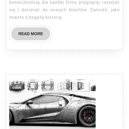
koniecznością dla każdej firmy pragnącej rozwijać
się i docierać do nowych klientów. Zamość, jako
miasto z bogatą historią
READ
READ MORE
MORE