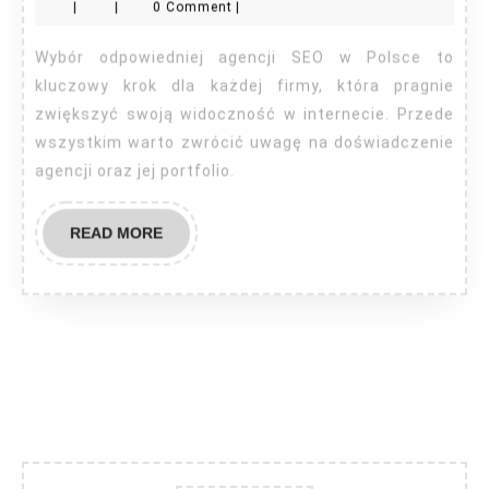
|
|
0 Comment
|
SEO
w
Wybór odpowiedniej agencji SEO w Polsce to
Polsce
kluczowy krok dla każdej firmy, która pragnie
zwiększyć swoją widoczność w internecie. Przede
wszystkim warto zwrócić uwagę na doświadczenie
agencji oraz jej portfolio.
READ
READ MORE
MORE