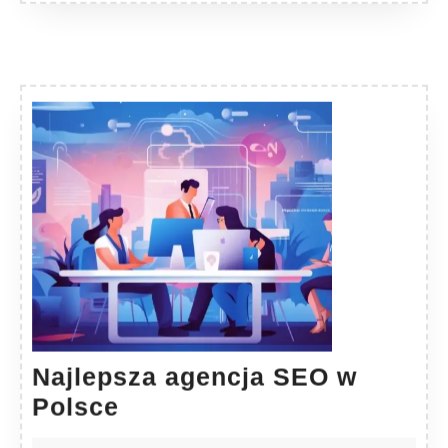
Najlepsza agencja SEO w
Najlepsza
Polsce
agencja