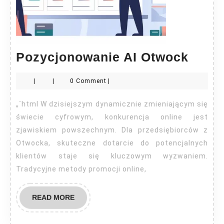
Pozy
Pozycjonowanie AI Otwock
AI
|
|
0 Comment
|
Otwo
„`html W dzisiejszym dynamicznie zmieniającym się
świecie cyfrowym, konkurencja online jest
zjawiskiem powszechnym. Dla przedsiębiorców z
Otwocka, skuteczne dotarcie do potencjalnych
klientów staje się kluczowym wyzwaniem.
Tradycyjne metody promocji online,
READ
READ MORE
MORE