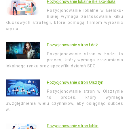
Pozycjonowanie lokalne Bielsko-Biała
Pozycjonowanie lokalne w Bielsku-
Białej wymaga zastosowania kilku
kluczowych strategii, które pomogą firmom wyróżnić
się na…
Pozycjonowanie stron Łódź
Pozycjonowanie stron w Łodzi to
proces, który wymaga zrozumienia
lokalnego rynku oraz specyfiki działań SEO.…
Pozycjonowanie stron Olsztyn
Pozycjonowanie stron w Olsztynie
to proces, który wymaga
uwzględnienia wielu czynników, aby osiągnąć sukces
w…
Pozycjonowanie stron lublin