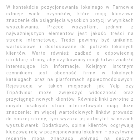
W kontekście pozycjonowania lokalnego w Tarnowie
istnieje wiele czynników, które mają kluczowe
znaczenie dla osiągnięcia wysokich pozycji w wynikach
wyszukiwania. Przede wszystkim, jednym z
najważniejszych elementów jest jakość treści na
stronie internetowej. Treści powinny być unikalne,
wartościowe i dostosowane do potrzeb lokalnych
klientów. Warto również zadbać o odpowiednią
strukturę strony, aby użytkownicy mogli łatwo znaleźć
interesujące ich informacje. Kolejnym istotnym
czynnikiem jest obecność firmy w lokalnych
katalogach oraz na platformach społecznościowych.
Rejestracja w takich miejscach jak Yelp czy
TripAdvisor może zwiększyć widoczność oraz
przyciągnąć nowych klientów. Również linki zwrotne z
innych lokalnych stron internetowych mają duże
znaczenie; im więcej wartościowych linków prowadzi
do naszej strony, tym wyższa jej autorytet w oczach
wyszukiwarek. Dodatkowo, opinie klientów odgrywają
kluczową rolę w pozycjonowaniu lokalnym – pozytywne
recenzje mogą znacząco wpłynąć na decyzje