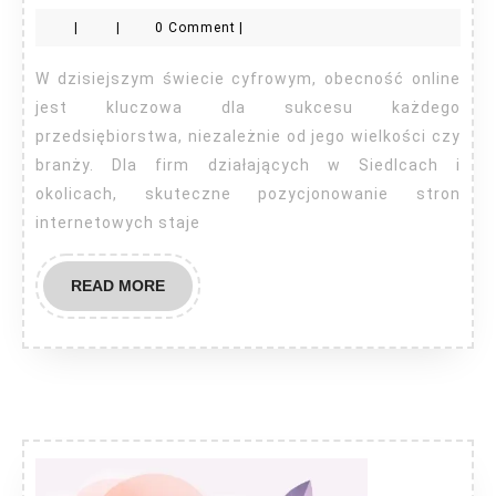
pozycjonowanie
|
|
0 Comment
|
stron
Siedlce
W dzisiejszym świecie cyfrowym, obecność online
jest kluczowa dla sukcesu każdego
przedsiębiorstwa, niezależnie od jego wielkości czy
branży. Dla firm działających w Siedlcach i
okolicach, skuteczne pozycjonowanie stron
internetowych staje
READ
READ MORE
MORE