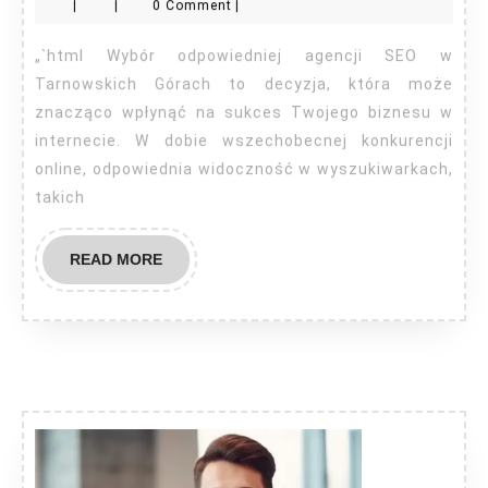
|
|
0 Comment
|
SEO
Tarnowskie
„`html Wybór odpowiedniej agencji SEO w
Góry
Tarnowskich Górach to decyzja, która może
znacząco wpłynąć na sukces Twojego biznesu w
internecie. W dobie wszechobecnej konkurencji
online, odpowiednia widoczność w wyszukiwarkach,
takich
READ
READ MORE
MORE