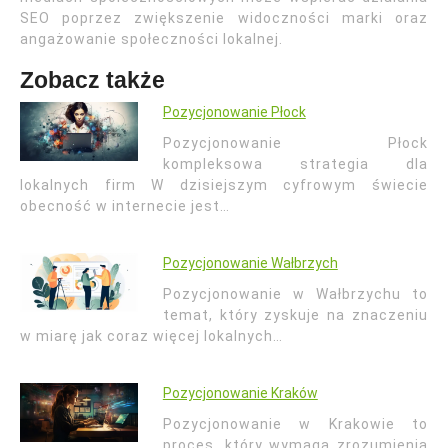
SEO poprzez zwiększenie widoczności marki oraz
angażowanie społeczności lokalnej.
Zobacz także
Pozycjonowanie Płock
Pozycjonowanie Płock
kompleksowa strategia dla
lokalnych firm W dzisiejszym cyfrowym świecie
obecność w internecie jest…
Pozycjonowanie Wałbrzych
Pozycjonowanie w Wałbrzychu to
temat, który zyskuje na znaczeniu
w miarę jak coraz więcej lokalnych…
Pozycjonowanie Kraków
Pozycjonowanie w Krakowie to
proces, który wymaga zrozumienia