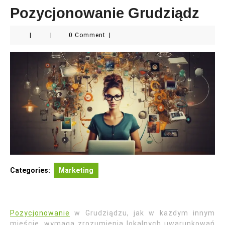
Pozycjonowanie Grudziądz
|
|
0 Comment
|
Categories:
Marketing
Pozycjonowanie
w Grudziądzu, jak w każdym innym
mieście, wymaga zrozumienia lokalnych uwarunkowań