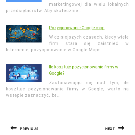
marketingowej dla wielu lokalnych
przedsiębiorstw. Aby skutecznie…
Pozycjonowanie Google map
W dzisiejszych czasach, kiedy wiele
firm stara się zaistnieć w
Internecie, pozycjonowanie w Google Maps…
Ile kosztuje pozycjonowanie firmy w
Google?
Zastanawiając się nad tym, ile
kosztuje pozycjonowanie firmy w Google, warto na
wstępie zaznaczyć, że…
Nawigacja
wpisu
PREVIOUS
NEXT