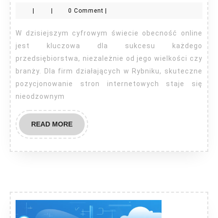
pozycjonowanie
|
|
0 Comment
|
stron
Rybnik
W dzisiejszym cyfrowym świecie obecność online
jest kluczowa dla sukcesu każdego
przedsiębiorstwa, niezależnie od jego wielkości czy
branży. Dla firm działających w Rybniku, skuteczne
pozycjonowanie stron internetowych staje się
nieodzownym
READ
READ MORE
MORE