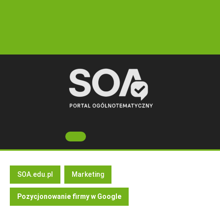
Skip
to
content
Open
Button
SOA.edu.pl
Marketing
Pozycjonowanie firmy w Google