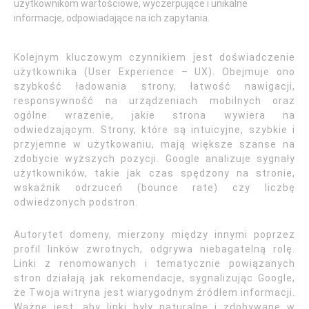
użytkownikom wartościowe, wyczerpujące i unikalne
informacje, odpowiadające na ich zapytania.
Kolejnym kluczowym czynnikiem jest doświadczenie
użytkownika (User Experience – UX). Obejmuje ono
szybkość ładowania strony, łatwość nawigacji,
responsywność na urządzeniach mobilnych oraz
ogólne wrażenie, jakie strona wywiera na
odwiedzającym. Strony, które są intuicyjne, szybkie i
przyjemne w użytkowaniu, mają większe szanse na
zdobycie wyższych pozycji. Google analizuje sygnały
użytkowników, takie jak czas spędzony na stronie,
wskaźnik odrzuceń (bounce rate) czy liczbę
odwiedzonych podstron.
Autorytet domeny, mierzony między innymi poprzez
profil linków zwrotnych, odgrywa niebagatelną rolę.
Linki z renomowanych i tematycznie powiązanych
stron działają jak rekomendacje, sygnalizując Google,
że Twoja witryna jest wiarygodnym źródłem informacji.
Ważne jest, aby linki były naturalne i zdobywane w