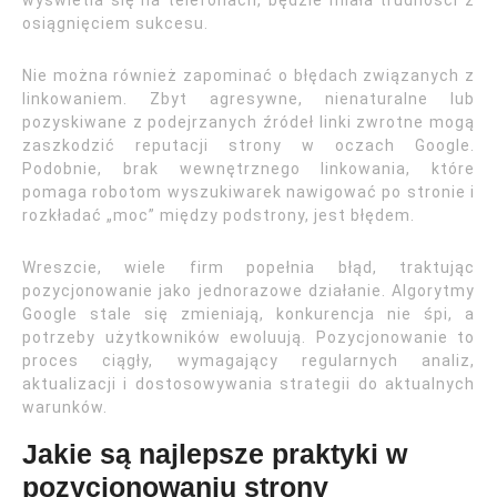
wyświetla się na telefonach, będzie miała trudności z
osiągnięciem sukcesu.
Nie można również zapominać o błędach związanych z
linkowaniem. Zbyt agresywne, nienaturalne lub
pozyskiwane z podejrzanych źródeł linki zwrotne mogą
zaszkodzić reputacji strony w oczach Google.
Podobnie, brak wewnętrznego linkowania, które
pomaga robotom wyszukiwarek nawigować po stronie i
rozkładać „moc” między podstrony, jest błędem.
Wreszcie, wiele firm popełnia błąd, traktując
pozycjonowanie jako jednorazowe działanie. Algorytmy
Google stale się zmieniają, konkurencja nie śpi, a
potrzeby użytkowników ewoluują. Pozycjonowanie to
proces ciągły, wymagający regularnych analiz,
aktualizacji i dostosowywania strategii do aktualnych
warunków.
Jakie są najlepsze praktyki w
pozycjonowaniu strony