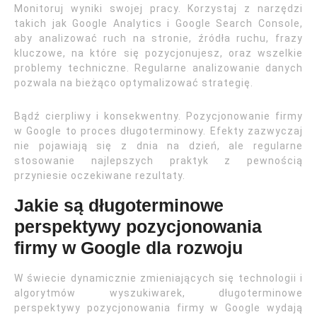
Monitoruj wyniki swojej pracy. Korzystaj z narzędzi
takich jak Google Analytics i Google Search Console,
aby analizować ruch na stronie, źródła ruchu, frazy
kluczowe, na które się pozycjonujesz, oraz wszelkie
problemy techniczne. Regularne analizowanie danych
pozwala na bieżąco optymalizować strategię.
Bądź cierpliwy i konsekwentny. Pozycjonowanie firmy
w Google to proces długoterminowy. Efekty zazwyczaj
nie pojawiają się z dnia na dzień, ale regularne
stosowanie najlepszych praktyk z pewnością
przyniesie oczekiwane rezultaty.
Jakie są długoterminowe
perspektywy pozycjonowania
firmy w Google dla rozwoju
W świecie dynamicznie zmieniających się technologii i
algorytmów wyszukiwarek, długoterminowe
perspektywy pozycjonowania firmy w Google wydają