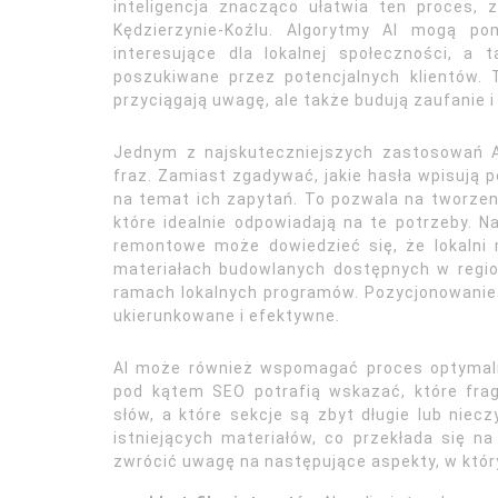
inteligencja znacząco ułatwia ten proces, 
Kędzierzynie-Koźlu. Algorytmy AI mogą po
interesujące dla lokalnej społeczności, a 
poszukiwane przez potencjalnych klientów. 
przyciągają uwagę, ale także budują zaufanie i
Jednym z najskuteczniejszych zastosowań A
fraz. Zamiast zgadywać, jakie hasła wpisują p
na temat ich zapytań. To pozwala na tworzen
które idealnie odpowiadają na te potrzeby. Na
remontowe może dowiedzieć się, że lokalni 
materiałach budowlanych dostępnych w regi
ramach lokalnych programów. Pozycjonowanie A
ukierunkowane i efektywne.
AI może również wspomagać proces optymaliza
pod kątem SEO potrafią wskazać, które fra
słów, a które sekcje są zbyt długie lub niec
istniejących materiałów, co przekłada się 
zwrócić uwagę na następujące aspekty, w który