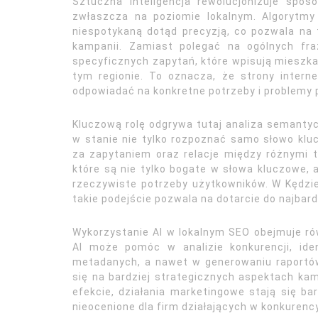
Sztuczna inteligencja rewolucjonizuje spos
zwłaszcza na poziomie lokalnym. Algorytmy
niespotykaną dotąd precyzją, co pozwala na 
kampanii. Zamiast polegać na ogólnych fra
specyficznych zapytań, które wpisują mieszk
tym regionie. To oznacza, że strony inter
odpowiadać na konkretne potrzeby i problemy
Kluczową rolę odgrywa tutaj analiza semantyc
w stanie nie tylko rozpoznać samo słowo kluc
za zapytaniem oraz relacje między różnymi t
które są nie tylko bogate w słowa kluczowe,
rzeczywiste potrzeby użytkowników. W Kędzier
takie podejście pozwala na dotarcie do najba
Wykorzystanie AI w lokalnym SEO obejmuje r
AI może pomóc w analizie konkurencji, ident
metadanych, a nawet w generowaniu raportów
się na bardziej strategicznych aspektach kam
efekcie, działania marketingowe stają się bar
nieocenione dla firm działających w konkuren