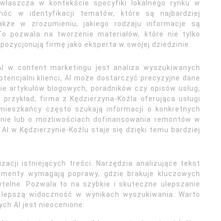
zwłaszcza w kontekście specyfiki lokalnego rynku w
móc w identyfikacji tematów, które są najbardziej
także w zrozumieniu, jakiego rodzaju informacje są
To pozwala na tworzenie materiałów, które nie tylko
 pozycjonują firmę jako eksperta w swojej dziedzinie.
I w content marketingu jest analiza wyszukiwanych
otencjalni klienci, AI może dostarczyć precyzyjne dane
ie artykułów blogowych, poradników czy opisów usług,
 przykład, firma z Kędzierzyna-Koźla oferująca usługi
mieszkańcy często szukają informacji o konkretnych
onie lub o możliwościach dofinansowania remontów w
I w Kędzierzynie-Koźlu staje się dzięki temu bardziej
cji istniejących treści. Narzędzia analizujące tekst
gmenty wymagają poprawy, gdzie brakuje kluczowych
zytelne. Pozwala to na szybkie i skuteczne ulepszanie
na lepszą widoczność w wynikach wyszukiwania. Warto
ch AI jest nieocenione: