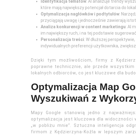
Identyfikacja tematów
: AI analizuje trendy wys
które mają największy potencjał dotarcia do lokal
Optymalizacja nagłówków i podtytułów
: Narzęd
przyciągają uwagę i jednocześnie zawierają isto
Analiza konkurencji w content marketingu
: AI 
im największy ruch, i na tej podstawie sugerować
Personalizacja treści
: W dłuższej perspektywi
indywidualnych preferencji użytkownika, zwięks
Dzięki tym możliwościom, firmy z Kędzierz
poprawne technicznie, ale przede wszystkim
lokalnych odbiorców, co jest kluczowe dla budow
Optymalizacja Map Go
Wyszukiwań z Wykorzy
Mapy Google stanowią jedno z najważniejsz
optymalizacja jest kluczowa dla widoczności
„w pobliżu mnie”. Sztuczna inteligencja od
firmom z Kędzierzyna-Koźla w lepszym zarzą