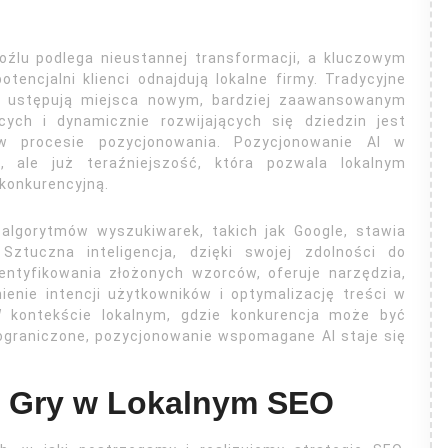
oźlu podlega nieustannej transformacji, a kluczowym
tencjalni klienci odnajdują lokalne firmy. Tradycyjne
h ustępują miejsca nowym, bardziej zaawansowanym
cych i dynamicznie rozwijających się dziedzin jest
) w procesie pozycjonowania. Pozycjonowanie AI w
ć, ale już teraźniejszość, która pozwala lokalnym
konkurencyjną.
 algorytmów wyszukiwarek, takich jak Google, stawia
Sztuczna inteligencja, dzięki swojej zdolności do
entyfikowania złożonych wzorców, oferuje narzędzia,
enie intencji użytkowników i optymalizację treści w
 W kontekście lokalnym, gdzie konkurencja może być
ograniczone, pozycjonowanie wspomagane AI staje się
y Gry w Lokalnym SEO