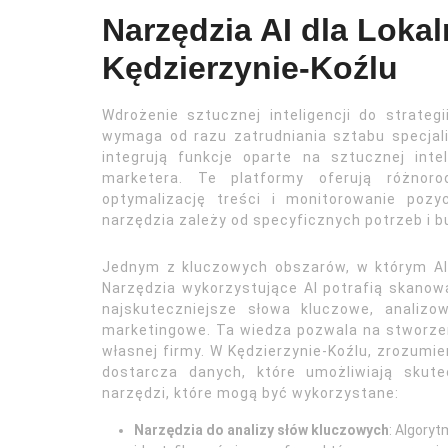
Narzędzia AI dla Lok
Kędzierzynie-Koźlu
Wdrożenie sztucznej inteligencji do strateg
wymaga od razu zatrudniania sztabu specjalis
integrują funkcje oparte na sztucznej int
marketera. Te platformy oferują różnor
optymalizację treści i monitorowanie poz
narzędzia zależy od specyficznych potrzeb i b
Jednym z kluczowych obszarów, w którym AI o
Narzędzia wykorzystujące AI potrafią skanow
najskuteczniejsze słowa kluczowe, analizow
marketingowe. Ta wiedza pozwala na stworzeni
własnej firmy. W Kędzierzynie-Koźlu, zrozumie
dostarcza danych, które umożliwiają skut
narzędzi, które mogą być wykorzystane:
Narzędzia do analizy słów kluczowych
: Algory