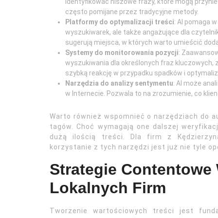
identyfikować niszowe frazy, które mogą przynie
często pomijane przez tradycyjne metody.
Platformy do optymalizacji treści
: AI pomaga w 
wyszukiwarek, ale także angażujące dla czytelnik
sugerują miejsca, w których warto umieścić dod
Systemy do monitorowania pozycji
: Zaawansow
wyszukiwania dla określonych fraz kluczowych, z
szybką reakcję w przypadku spadków i optymaliza
Narzędzia do analizy sentymentu
: AI może anal
w Internecie. Pozwala to na zrozumienie, co klie
Warto również wspomnieć o narzędziach do 
tagów. Choć wymagają one dalszej weryfikacj
dużą ilością treści. Dla firm z Kędzierzy
korzystanie z tych narzędzi jest już nie tyle o
Strategie Contentowe 
Lokalnych Firm
Tworzenie wartościowych treści jest fun