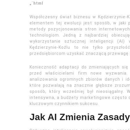
„`html
Współczesny świat biznesu w Kędzierzynie-K
elementem tej ewolucji jest sposób, w jaki po
metody pozycjonowania stron internetowyc
technologiom. Jedną z najbardziej obiecują
wykorzystanie sztucznej inteligencji (AI
Kędzierzynie-Koźlu to nie tylko przyszłoś
przedsiębiorcom uzyskać znaczącą przewagę 
Konieczność adaptacji do zmieniających się
przed właścicielami firm nowe wyzwania. 
analizowania ogromnych zbiorów danych i id
które pozwalają na znacznie głębsze zrozumi
sposób, który wcześniej był nieosiągalny.
intensywna, a budżety marketingowe często 
kluczowym czynnikiem sukcesu.
Jak AI Zmienia Zasad