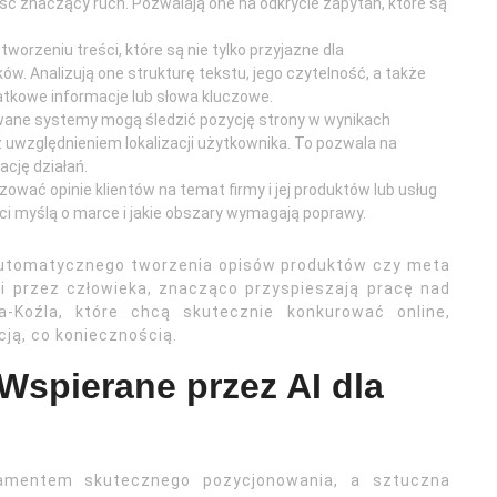
ść znaczący ruch. Pozwalają one na odkrycie zapytań, które są
tworzeniu treści, które są nie tylko przyjazne dla
ów. Analizują one strukturę tekstu, jego czytelność, a także
atkowe informacje lub słowa kluczowe.
ane systemy mogą śledzić pozycję strony w wynikach
 uwzględnieniem lokalizacji użytkownika. To pozwala na
cję działań.
izować opinie klientów na temat firmy i jej produktów lub usług
nci myślą o marce i jakie obszary wymagają poprawy.
automatycznego tworzenia opisów produktów czy meta
i przez człowieka, znacząco przyspieszają pracę nad
na-Koźla, które chcą skutecznie konkurować online,
pcją, co koniecznością.
Wspierane przez AI dla
damentem skutecznego pozycjonowania, a sztuczna