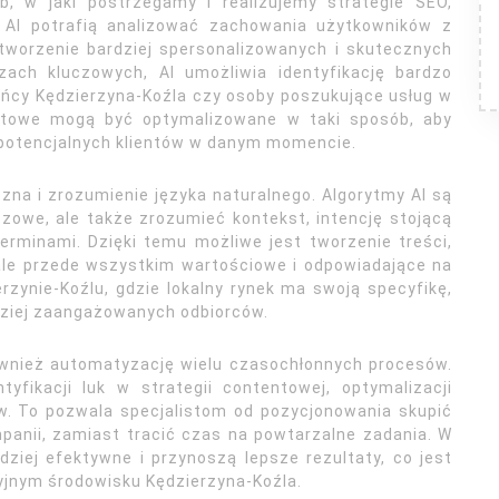
ób, w jaki postrzegamy i realizujemy strategie SEO,
 AI potrafią analizować zachowania użytkowników z
tworzenie bardziej spersonalizowanych i skutecznych
zach kluczowych, AI umożliwia identyfikację bardzo
ańcy Kędzierzyna-Koźla czy osoby poszukujące usług w
netowe mogą być optymalizowane w taki sposób, aby
 potencjalnych klientów w danym momencie.
zna i zrozumienie języka naturalnego. Algorytmy AI są
zowe, ale także zrozumieć kontekst, intencję stojącą
erminami. Dzięki temu możliwe jest tworzenie treści,
 ale przede wszystkim wartościowe i odpowiadające na
zynie-Koźlu, gdzie lokalny rynek ma swoją specyfikę,
rdziej zaangażowanych odbiorców.
ównież automatyzację wielu czasochłonnych procesów.
yfikacji luk w strategii contentowej, optymalizacji
. To pozwala specjalistom od pozycjonowania skupić
panii, zamiast tracić czas na powtarzalne zadania. W
dziej efektywne i przynoszą lepsze rezultaty, co jest
cyjnym środowisku Kędzierzyna-Koźla.