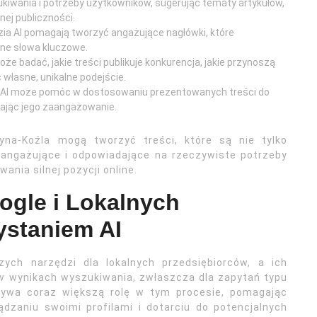
zukiwania i potrzeby użytkowników, sugerując tematy artykułów,
nej publiczności.
zia AI pomagają tworzyć angażujące nagłówki, które
tne słowa kluczowe.
może badać, jakie treści publikuje konkurencja, jakie przynoszą
 własne, unikalne podejście.
e, AI może pomóc w dostosowaniu prezentowanych treści do
zając jego zaangażowanie.
yna-Koźla mogą tworzyć treści, które są nie tylko
 angażujące i odpowiadające na rzeczywiste potrzeby
ania silnej pozycji online.
ogle i Lokalnych
staniem AI
ych narzędzi dla lokalnych przedsiębiorców, a ich
 w wynikach wyszukiwania, zwłaszcza dla zapytań typu
grywa coraz większą rolę w tym procesie, pomagając
dzaniu swoimi profilami i dotarciu do potencjalnych