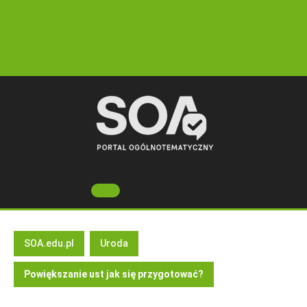
Skip
to
content
Open
Button
SOA.edu.pl
Uroda
Powiększanie ust jak się przygotować?