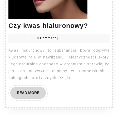
Czy
Czy kwas hialuronowy?
kwas
|
|
0 Comment
|
hialuro
Kwas hialuronowy to substancja, która odgrywa
kluczową rolę w nawilżaniu i elastyczności skóry.
Jego naturalna obecność w organizmie sprawia, że
jest on niezwykle ceniony w kosmetykach i
zabiegach estetycznych. Dzięki
READ
READ MORE
MORE