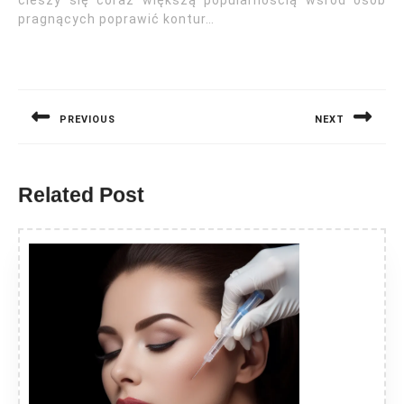
cieszy się coraz większą popularnością wśród osób
pragnących poprawić kontur…
Nawigacja
wpisu
PREVIOUS
NEXT
Previous
Next
post:
post:
Related Post