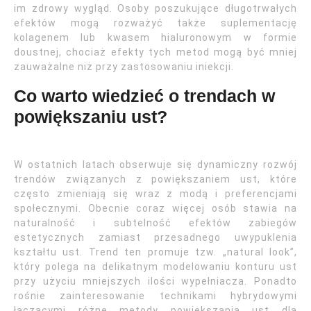
im zdrowy wygląd. Osoby poszukujące długotrwałych
efektów mogą rozważyć także suplementację
kolagenem lub kwasem hialuronowym w formie
doustnej, chociaż efekty tych metod mogą być mniej
zauważalne niż przy zastosowaniu iniekcji.
Co warto wiedzieć o trendach w
powiększaniu ust?
W ostatnich latach obserwuje się dynamiczny rozwój
trendów związanych z powiększaniem ust, które
często zmieniają się wraz z modą i preferencjami
społecznymi. Obecnie coraz więcej osób stawia na
naturalność i subtelność efektów zabiegów
estetycznych zamiast przesadnego uwypuklenia
kształtu ust. Trend ten promuje tzw. „natural look”,
który polega na delikatnym modelowaniu konturu ust
przy użyciu mniejszych ilości wypełniacza. Ponadto
rośnie zainteresowanie technikami hybrydowymi
łączącymi różne metody powiększania ust dla