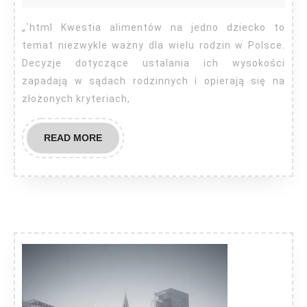
wynoszą
alimenty
„`html Kwestia alimentów na jedno dziecko to
na
temat niezwykle ważny dla wielu rodzin w Polsce.
jedno
Decyzje dotyczące ustalania ich wysokości
zapadają w sądach rodzinnych i opierają się na
dziecko?
złożonych kryteriach,
READ
READ MORE
MORE