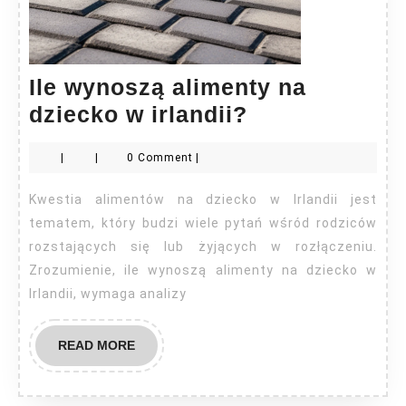
Ile wynoszą alimenty na
Ile
dziecko w irlandii?
wynoszą
|
|
0 Comment
|
alimenty
na
Kwestia alimentów na dziecko w Irlandii jest
dziecko
tematem, który budzi wiele pytań wśród rodziców
w
rozstających się lub żyjących w rozłączeniu.
Zrozumienie, ile wynoszą alimenty na dziecko w
irlandii?
Irlandii, wymaga analizy
READ
READ MORE
MORE