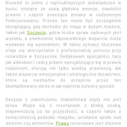
Rozwód to jedno z najtrudniejszych doświadczeń w
życiu, niosące ze sobą głębokie emocje, zawiłości
prawne i często znaczące zmiany w codziennym
funkcjonowaniu. Proces ten może być szczególnie
obciążający, gdy dochodzi do niego w dużym mieście,
takim jak
Szczecin
, gdzie liczba spraw sądowych jest
wysoka, a znalezienie odpowiedniego wsparcia może
wydawać się wyzwaniem. W takiej sytuacji kluczowe
staje się skorzystanie z profesjonalnej pomocy przy
rozwodzie w Szczecinie. Dedykowani specjaliści, tacy
jak adwokaci i radcy prawni specjalizujący się w prawie
rodzinnym, oferują nie tylko wiedzę prawniczą, ale
także wsparcie emocjonalne i strategiczne doradztwo,
które są niezbędne do przejścia przez ten
skomplikowany okres w jak najmniej bolesny sposób.
Decyzja o zakończeniu małżeństwa nigdy nie jest
łatwa. Wiąże się z rozstaniem z bliską osobą,
niepewnością co do przyszłości, a często także z
koniecznością podziału majątku, ustalenia opieki nad
dziećmi czy alimentów.
Prawo
rozwodowe jest złożone