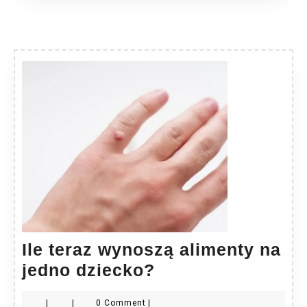
Ile teraz wynoszą alimenty na
Ile
jedno dziecko?
teraz
|
|
0 Comment
|