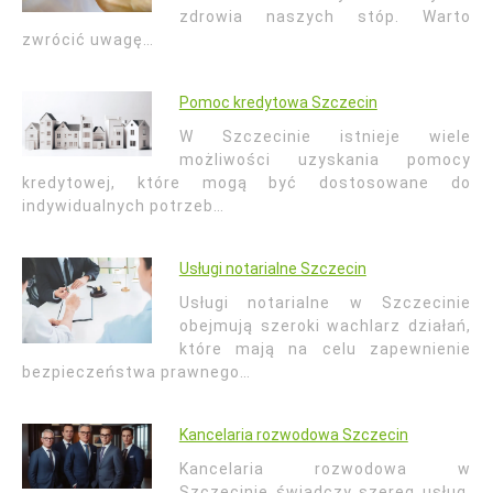
zdrowia naszych stóp. Warto
zwrócić uwagę…
Pomoc kredytowa Szczecin
W Szczecinie istnieje wiele
możliwości uzyskania pomocy
kredytowej, które mogą być dostosowane do
indywidualnych potrzeb…
Usługi notarialne Szczecin
Usługi notarialne w Szczecinie
obejmują szeroki wachlarz działań,
które mają na celu zapewnienie
bezpieczeństwa prawnego…
Kancelaria rozwodowa Szczecin
Kancelaria rozwodowa w
Szczecinie świadczy szereg usług,