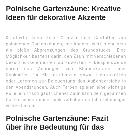
Polnische Gartenzäune: Kreative
Ideen für dekorative Akzente
Kreativität kennt keine Grenzen beim Gestalten von
polnischen Gartenzäunen; sie können weit mehr sein
als bloße Abgrenzungen des Grundstücks. Eine
Möglichkeit besteht darin, den Zaun mit verschiedenen
Dekorationselementen aufzuwerten – beispielsweise
durch das Anbringen von Blumenkästen oder
Rankhilfen für Kletterpflanzen sowie Lichterketten
oder Laternen zur Beleuchtung des Außenbereichs in
den Abendstunden. Auch Farben spielen eine wichtige
Rolle; ein frisch gestrichener Zaun kann dem gesamten
Garten einen neuen Look verleihen und ihn lebendiger
wirken lassen.
Polnische Gartenzäune: Fazit
über ihre Bedeutung für das