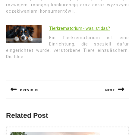
rozwojem, rosnącą konkurencją oraz coraz wyższymi
oczekiwaniami konsumentów i…
Tierkrematorium - was ist das?
Ein Tierkrematorium ist eine
Einrichtung, die speziell dafür
eingerichtet wurde, verstorbene Tiere einzuäschern.
Die Idee…
Nawigacja
wpisu
PREVIOUS
NEXT
Previous
Next
post:
post:
Related Post