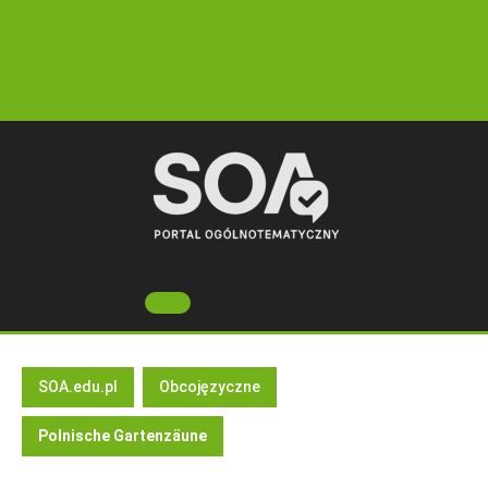
Skip
to
content
Open
Button
SOA.edu.pl
Obcojęzyczne
Polnische Gartenzäune