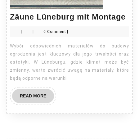
Zä
Zäune Lüneburg mit Montage
Lü
|
|
0 Comment
|
mit
Mo
Wybór odpowiednich materiałów do budowy
ogrodzenia jest kluczowy dla jego trwałości oraz
estetyki. W Lüneburgu, gdzie klimat może być
zmienny, warto zwrócić uwagę na materiały, które
będą odporne na warunki
READ
READ MORE
MORE