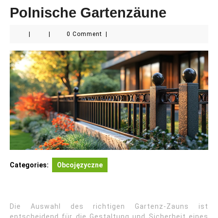
Polnische Gartenzäune
|
|
0 Comment
|
Categories:
Obcojęzyczne
Die Auswahl des richtigen Gartenz-Zauns ist
entscheidend für die Gestaltung und Sicherheit eines