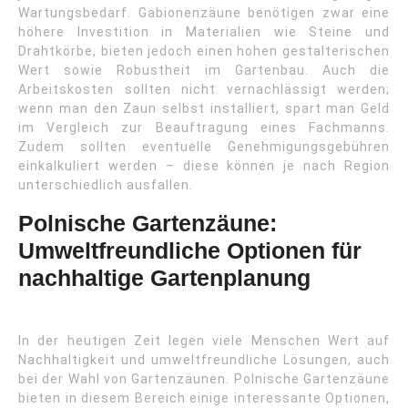
Wartungsbedarf. Gabionenzäune benötigen zwar eine
höhere Investition in Materialien wie Steine und
Drahtkörbe, bieten jedoch einen hohen gestalterischen
Wert sowie Robustheit im Gartenbau. Auch die
Arbeitskosten sollten nicht vernachlässigt werden;
wenn man den Zaun selbst installiert, spart man Geld
im Vergleich zur Beauftragung eines Fachmanns.
Zudem sollten eventuelle Genehmigungsgebühren
einkalkuliert werden – diese können je nach Region
unterschiedlich ausfallen.
Polnische Gartenzäune:
Umweltfreundliche Optionen für
nachhaltige Gartenplanung
In der heutigen Zeit legen viele Menschen Wert auf
Nachhaltigkeit und umweltfreundliche Lösungen, auch
bei der Wahl von Gartenzäunen. Polnische Gartenzäune
bieten in diesem Bereich einige interessante Optionen,