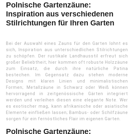
Polnische Gartenzäune:
Inspiration aus verschiedenen
Stilrichtungen für Ihren Garten
Bei der Auswahl eines Zauns für den Garten lohnt es
sich, Inspiration aus unterschiedlichen Stilrichtungen
zu schöpfen. Der rustikale Landhausstil erfreut sich
großer Beliebtheit; hier kommen oft robuste Holzzäune
zum Einsatz, die durch ihre natürliche Patina
bestechen. Im Gegensatz dazu stehen moderne
Designs mit klaren Linien und minimalistischen
Formen; Metallzäune in Schwarz oder Weiß können
hervorragend in zeitgenössische Gärten integriert
werden und verleihen diesen eine elegante Note. Wer
es exotischer mag, kann afrikanische oder asiatische
Elemente einfließen lassen; Bambus- oder Schilfzäune
sorgen für ein fernöstliches Flair im eigenen Garten.
Polnische Gartenzäune: