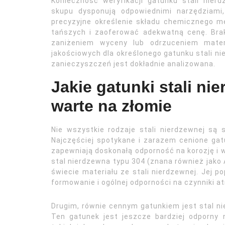
Konieczność weryfikacji gatunku stali nier
skupu dysponują odpowiednimi narzędziami,
precyzyjne określenie składu chemicznego m
tańszych i zaoferować adekwatną cenę. Brak
zaniżeniem wyceny lub odrzuceniem materi
jakościowych dla określonego gatunku stali n
zanieczyszczeń jest dokładnie analizowana.
Jakie gatunki stali ni
warte na złomie
Nie wszystkie rodzaje stali nierdzewnej są
Najczęściej spotykane i zarazem cenione gatu
zapewniają doskonałą odporność na korozję i
stal nierdzewna typu 304 (znana również jako
świecie materiału ze stali nierdzewnej. Jej p
formowanie i ogólnej odporności na czynniki 
Drugim, równie cennym gatunkiem jest stal ni
Ten gatunek jest jeszcze bardziej odporny