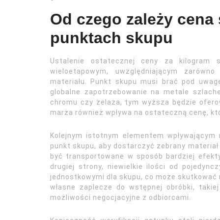
Od czego zależy cena 
punktach skupu
Ustalenie ostatecznej ceny za kilogram 
wieloetapowym, uwzględniającym zarówno 
materiału. Punkt skupu musi brać pod uwagę
globalne zapotrzebowanie na metale szlach
chromu czy żelaza, tym wyższa będzie oferow
marża również wpływa na ostateczną cenę, któ
Kolejnym istotnym elementem wpływającym na 
punkt skupu, aby dostarczyć zebrany materiał 
być transportowane w sposób bardziej efekt
drugiej strony, niewielkie ilości od pojedy
jednostkowymi dla skupu, co może skutkować n
własne zaplecze do wstępnej obróbki, takie
możliwości negocjacyjne z odbiorcami.