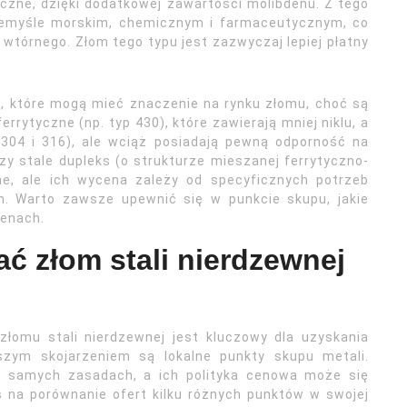
czne, dzięki dodatkowej zawartości molibdenu. Z tego
zemyśle morskim, chemicznym i farmaceutycznym, co
 wtórnego. Złom tego typu jest zazwyczaj lepiej płatny
ej, które mogą mieć znaczenie na rynku złomu, choć są
errytyczne (np. typ 430), które zawierają mniej niklu, a
 304 i 316), ale wciąż posiadają pewną odporność na
zy stale dupleks (o strukturze mieszanej ferrytyczno-
e, ale ich wycena zależy od specyficznych potrzeb
h. Warto zawsze upewnić się w punkcie skupu, jakie
cenach.
ać złom stali nierdzewnej
łomu stali nierdzewnej jest kluczowy dla uzyskania
wszym skojarzeniem są lokalne punkty skupu metali.
ch samych zasadach, a ich polityka cenowa może się
 na porównanie ofert kilku różnych punktów w swojej