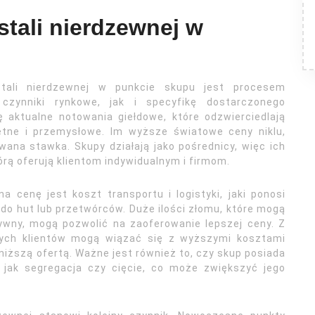
stali nierdzewnej w
stali nierdzewnej w punkcie skupu jest procesem
czynniki rynkowe, jak i specyfikę dostarczonego
 aktualne notowania giełdowe, które odzwierciedlają
etne i przemysłowe. Im wyższe światowe ceny niklu,
ana stawka. Skupy działają jako pośrednicy, więc ich
rą oferują klientom indywidualnym i firmom.
cenę jest koszt transportu i logistyki, jaki ponosi
do hut lub przetwórców. Duże ilości złomu, które mogą
ywny, mogą pozwolić na zaoferowanie lepszej ceny. Z
nczych klientów mogą wiązać się z wyższymi kosztami
iższą ofertą. Ważne jest również to, czy skup posiada
j jak segregacja czy cięcie, co może zwiększyć jego