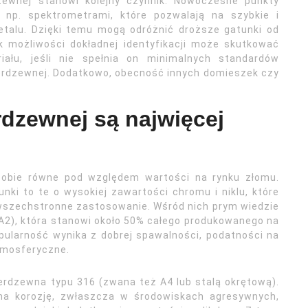
dzewnej stanowi kolejny czynnik. Nowoczesne punkty
 np. spektrometrami, które pozwalają na szybkie i
etalu. Dzięki temu mogą odróżnić droższe gatunki od
 możliwości dokładnej identyfikacji może skutkować
ału, jeśli nie spełnia on minimalnych standardów
ierdzewnej. Dodatkowo, obecność innych domieszek czy
erdzewnej są najwięcej
 sobie równe pod względem wartości na rynku złomu.
nki to te o wysokiej zawartości chromu i niklu, które
 wszechstronne zastosowanie. Wśród nich prym wiedzie
 A2), która stanowi około 50% całego produkowanego na
opularność wynika z dobrej spawalności, podatności na
atmosferyczne.
erdzewna typu 316 (zwana też A4 lub stalą okrętową).
 na korozję, zwłaszcza w środowiskach agresywnych,