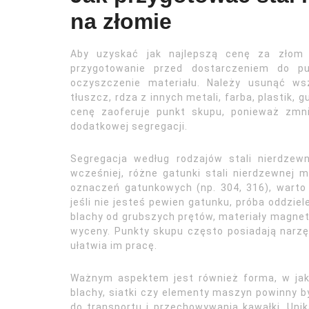
na złomie
Aby uzyskać jak najlepszą cenę za złom s
przygotowanie przed dostarczeniem do p
oczyszczenie materiału. Należy usunąć wsze
tłuszcz, rdza z innych metali, farba, plastik
cenę zaoferuje punkt skupu, ponieważ zmni
dodatkowej segregacji.
Segregacja według rodzajów stali nierdze
wcześniej, różne gatunki stali nierdzewnej 
oznaczeń gatunkowych (np. 304, 316), warto
jeśli nie jesteś pewien gatunku, próba oddziel
blachy od grubszych prętów, materiały magn
wyceny. Punkty skupu często posiadają narzęd
ułatwia im pracę.
Ważnym aspektem jest również forma, w jakie
blachy, siatki czy elementy maszyn powinny b
do transportu i przechowywania kawałki. Uni