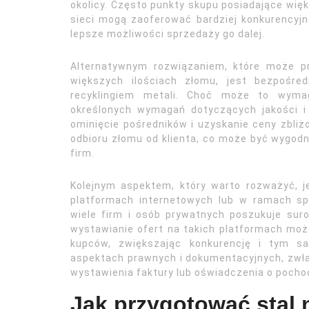
okolicy. Często punkty skupu posiadające wię
sieci mogą zaoferować bardziej konkurencyjn
lepsze możliwości sprzedaży go dalej.
Alternatywnym rozwiązaniem, które może pr
większych ilościach złomu, jest bezpośre
recyklingiem metali. Choć może to wymaga
określonych wymagań dotyczących jakości i 
ominięcie pośredników i uzyskanie ceny zbliżo
odbioru złomu od klienta, co może być wygod
firm.
Kolejnym aspektem, który warto rozważyć, j
platformach internetowych lub w ramach spe
wiele firm i osób prywatnych poszukuje sur
wystawianie ofert na takich platformach moż
kupców, zwiększając konkurencję i tym 
aspektach prawnych i dokumentacyjnych, zwł
wystawienia faktury lub oświadczenia o pocho
Jak przygotować stal