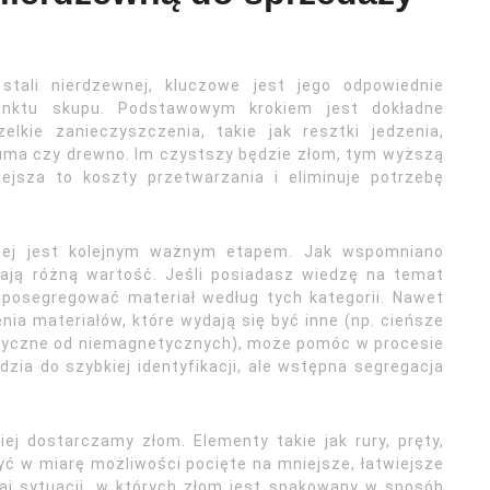
tali nierdzewnej, kluczowe jest jego odpowiednie
unktu skupu. Podstawowym krokiem jest dokładne
lkie zanieczyszczenia, takie jak resztki jedzenia,
, guma czy drewno. Im czystszy będzie złom, tym wyższą
ejsza to koszty przetwarzania i eliminuje potrzebę
wnej jest kolejnym ważnym etapem. Jak wspomniano
mają różną wartość. Jeśli posiadasz wiedzę na temat
 posegregować materiał według tych kategorii. Nawet
enia materiałów, które wydają się być inne (np. cieńsze
etyczne od niemagnetycznych), może pomóc w procesie
zia do szybkiej identyfikacji, ale wstępna segregacja
j dostarczamy złom. Elementy takie jak rury, pręty,
yć w miarę możliwości pocięte na mniejsze, łatwiejsze
kaj sytuacji, w których złom jest spakowany w sposób