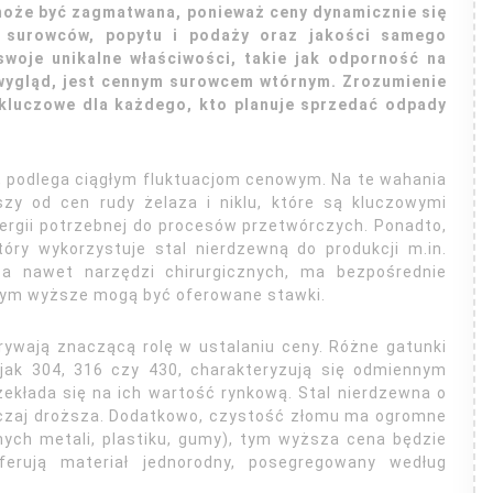
może być zagmatwana, ponieważ ceny dynamicznie się
 surowców, popytu i podaży oraz jakości samego
swoje unikalne właściwości, takie jak odporność na
 wygląd, jest cennym surowcem wtórnym. Zrozumienie
 kluczowe dla każdego, kto planuje sprzedać odpady
, podlega ciągłym fluktuacjom cenowym. Na te wahania
zy od cen rudy żelaza i niklu, które są kluczowymi
nergii potrzebnej do procesów przetwórczych. Ponadto,
óry wykorzystuje stal nierdzewną do produkcji m.in.
 a nawet narzędzi chirurgicznych, ma bezpośrednie
 tym wyższe mogą być oferowane stawki.
grywają znaczącą rolę w ustalaniu ceny. Różne gatunki
 jak 304, 316 czy 430, charakteryzują się odmiennym
ekłada się na ich wartość rynkową. Stal nierdzewna o
yczaj droższa. Dodatkowo, czystość złomu ma ogromne
nych metali, plastiku, gumy), tym wyższa cena będzie
erują materiał jednorodny, posegregowany według