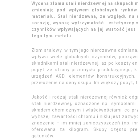
Wycena złomu stali nierdzewnej na skupach 
zmieniają pod wpływem globalnych rynków
materiału. Stal nierdzewna, ze względu na 
korozję, wysoką wytrzymałość i estetyczny
czynników wpływających na jej wartość jest
tego typu metalu.
Złom stalowy, w tym jego nierdzewna odmiana
wpływa wiele globalnych czynników, począws
składnikami stali nierdzewnej, aż po koszty e
popyt ze strony przemysłu produkcyjnego, kt
urządzeń AGD, elementów konstrukcyjnych,
przełożenie na ceny skupu. Im większy popyt,
Jakość i rodzaj stali nierdzewnej również od
stali nierdzewnej, oznaczone np. symbolami
składem chemicznym i właściwościami, co prz
wyższej zawartości chromu i niklu jest zazw
znaczenie – im mniej zanieczyszczeń (np. in
oferowana za kilogram. Skupy często pref
gatunków.