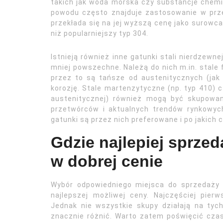
takich jak woda morska czy substancje chemi
powodu często znajduje zastosowanie w pr
przekłada się na jej wyższą cenę jako surowca
niż popularniejszy typ 304.
Istnieją również inne gatunki stali nierdzewn
mniej powszechne. Należą do nich m.in. stale f
przez to są tańsze od austenitycznych (jak
korozję. Stale martenzytyczne (np. typ 410) c
austenitycznej) również mogą być skupowan
przetwórców i aktualnych trendów rynkowyc
gatunki są przez nich preferowane i po jakich 
Gdzie najlepiej sprzed
w dobrej cenie
Wybór odpowiedniego miejsca do sprzedaży z
najlepszej możliwej ceny. Najczęściej pier
Jednak nie wszystkie skupy działają na ty
znacznie różnić. Warto zatem poświęcić czas