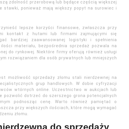
kszą zdolność przerobową lub będące częścią większej
e stawki, ponieważ mają większy popyt na surowiec i
zynieść lepsze korzyści finansowe, zwłaszcza przy
dni kontakt z hutami lub firmami zajmującymi się
ć bardziej zaawansowanej logistyki i spełnienia
ilości materiału, bezpośrednia sprzedaż pozwala na
nej do rynkowej. Niektóre firmy oferują również usługi
nym rozwiązaniem dla osób prywatnych lub mniejszych
est możliwość sprzedaży złomu stali nierdzewnej na
cjalistycznych grup handlowych. W dobie cyfryzacji
owców wtórnych online. Uczestnictwo w aukcjach lub
e pozwolić dotrzeć do szerszego grona potencjalnych
samym podnosząc cenę. Warto również pamiętać o
aszcza przy większych ilościach, które mogą wymagać
dzeniu złomu.
 nierdzewną do sprzedaży