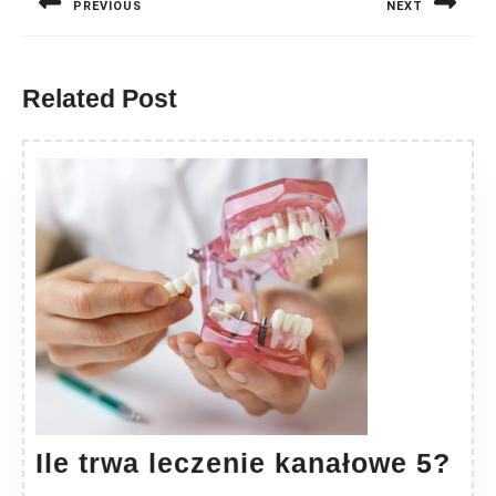
PREVIOUS
NEXT
Previous
Next
post:
post:
Related Post
Ile
Ile trwa leczenie kanałowe 5?
trw