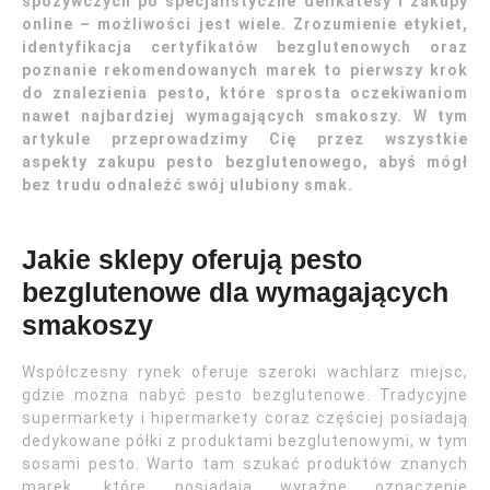
spożywczych po specjalistyczne delikatesy i zakupy
online – możliwości jest wiele. Zrozumienie etykiet,
identyfikacja certyfikatów bezglutenowych oraz
poznanie rekomendowanych marek to pierwszy krok
do znalezienia pesto, które sprosta oczekiwaniom
nawet najbardziej wymagających smakoszy. W tym
artykule przeprowadzimy Cię przez wszystkie
aspekty zakupu pesto bezglutenowego, abyś mógł
bez trudu odnaleźć swój ulubiony smak.
Jakie sklepy oferują pesto
bezglutenowe dla wymagających
smakoszy
Współczesny rynek oferuje szeroki wachlarz miejsc,
gdzie można nabyć pesto bezglutenowe. Tradycyjne
supermarkety i hipermarkety coraz częściej posiadają
dedykowane półki z produktami bezglutenowymi, w tym
sosami pesto. Warto tam szukać produktów znanych
marek, które posiadają wyraźne oznaczenie