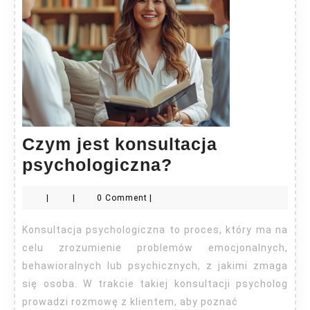
Czym jest konsultacja
Czym
psychologiczna?
jest
|
|
0 Comment
|
konsultacja
psychologiczn
Konsultacja psychologiczna to proces, który ma na
celu zrozumienie problemów emocjonalnych,
behawioralnych lub psychicznych, z jakimi zmaga
się osoba. W trakcie takiej konsultacji psycholog
prowadzi rozmowę z klientem, aby poznać