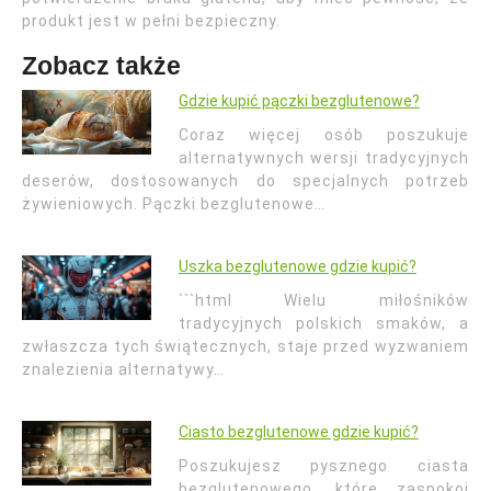
produkt jest w pełni bezpieczny.
Zobacz także
Gdzie kupić pączki bezglutenowe?
Coraz więcej osób poszukuje
alternatywnych wersji tradycyjnych
deserów, dostosowanych do specjalnych potrzeb
żywieniowych. Pączki bezglutenowe…
Uszka bezglutenowe gdzie kupić?
```html Wielu miłośników
tradycyjnych polskich smaków, a
zwłaszcza tych świątecznych, staje przed wyzwaniem
znalezienia alternatywy…
Ciasto bezglutenowe gdzie kupić?
Poszukujesz pysznego ciasta
bezglutenowego, które zaspokoi