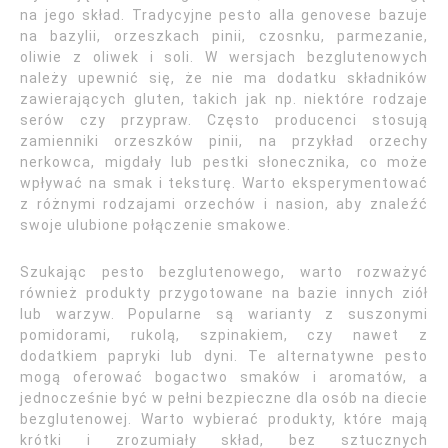
na jego skład. Tradycyjne pesto alla genovese bazuje
na bazylii, orzeszkach pinii, czosnku, parmezanie,
oliwie z oliwek i soli. W wersjach bezglutenowych
należy upewnić się, że nie ma dodatku składników
zawierających gluten, takich jak np. niektóre rodzaje
serów czy przypraw. Często producenci stosują
zamienniki orzeszków pinii, na przykład orzechy
nerkowca, migdały lub pestki słonecznika, co może
wpływać na smak i teksturę. Warto eksperymentować
z różnymi rodzajami orzechów i nasion, aby znaleźć
swoje ulubione połączenie smakowe.
Szukając pesto bezglutenowego, warto rozważyć
również produkty przygotowane na bazie innych ziół
lub warzyw. Popularne są warianty z suszonymi
pomidorami, rukolą, szpinakiem, czy nawet z
dodatkiem papryki lub dyni. Te alternatywne pesto
mogą oferować bogactwo smaków i aromatów, a
jednocześnie być w pełni bezpieczne dla osób na diecie
bezglutenowej. Warto wybierać produkty, które mają
krótki i zrozumiały skład, bez sztucznych