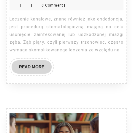
|
|
0 Comment
|
lec
ka
Leczenie kanałowe, znane również jako endodoncja,
5?
jest procedurą stomatologiczną mającą na celu
usunięcie zainfekowanej lub uszkodzonej miazgi
zęba. Ząb piąty, czyli pierwszy trzonowiec, często
wymaga skomplikowanego leczenia ze względu na
READ
READ MORE
MORE