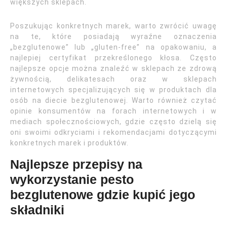
większych sklepach.
Poszukując konkretnych marek, warto zwrócić uwagę
na te, które posiadają wyraźne oznaczenia
„bezglutenowe” lub „gluten-free” na opakowaniu, a
najlepiej certyfikat przekreślonego kłosa. Często
najlepsze opcje można znaleźć w sklepach ze zdrową
żywnością, delikatesach oraz w sklepach
internetowych specjalizujących się w produktach dla
osób na diecie bezglutenowej. Warto również czytać
opinie konsumentów na forach internetowych i w
mediach społecznościowych, gdzie często dzielą się
oni swoimi odkryciami i rekomendacjami dotyczącymi
konkretnych marek i produktów.
Najlepsze przepisy na
wykorzystanie pesto
bezglutenowe gdzie kupić jego
składniki