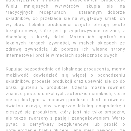
autentycznych smaków i jakościowych produktów.
Wielu mniejszych wytwórców skupia się na
tradycyjnych recepturach i starannym doborze
składników, co przekłada się na wyjątkowy smak ich
wyrobów. Lokalni producenci często oferują pesto
bezglutenowe, które jest przygotowywane ręcznie, z
dbałością o każdy detal. Można ich spotkać na
lokalnych targach żywności, w małych sklepach ze
zdrową żywnością lub poprzez ich własne strony
internetowe i profile w mediach społecznościowych.
Kupując bezpośrednio od lokalnego producenta, mamy
możliwość dowiedzieć się więcej o pochodzeniu
składników, procesie produkcji oraz upewnić się co do
braku glutenu w produkcie. Często można również
znaleźć pesto o unikalnych, autorskich smakach, które
nie są dostępne w masowej produkcji. Jest to również
świetna okazja, aby wesprzeć lokalną gospodarkę i
cieszyć się produktem, który jest nie tylko smaczny,
ale także tworzony z pasją i zaangażowaniem. Warto
pytać o certyfikaty bezglutenowe lub prosić o
potwierdzenie braku glutenu, aby mieć pewność, że