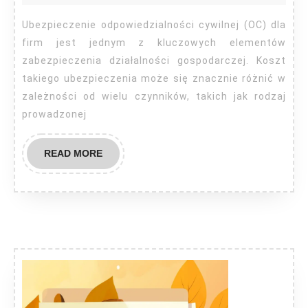
ubezpieczenie
OC
Ubezpieczenie odpowiedzialności cywilnej (OC) dla
firmy?
firm jest jednym z kluczowych elementów
zabezpieczenia działalności gospodarczej. Koszt
takiego ubezpieczenia może się znacznie różnić w
zależności od wielu czynników, takich jak rodzaj
prowadzonej
READ
READ MORE
MORE