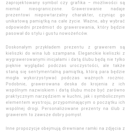
zaprojektowany symbol czy grafika – możliwości są
niemal nieograniczone. Grawerowanie nadaje
prezentowi niepowtarzalny charakter, czyniąc go
unikatową pamiątką na całe życie. Ważne, aby wybrać
odpowiedni przedmiot do grawerowania, który będzie
pasował do stylu i gustu nowożeńców.
Doskonałym przykładem prezentu z grawerem są
kieliszki do wina lub szampana. Eleganckie kieliszki z
wygrawerowanymi inicjałami i datą ślubu będą nie tylko
pięknie wyglądać podczas uroczystości, ale także
staną się sentymentalną pamiątką, którą para będzie
mogła wykorzystywać podczas ważnych rocznic.
Podobnie, grawerowana deska do krojenia z ich
wspólnym nazwiskiem i datą ślubu może być zarówno
praktycznym narzędziem w kuchni, jak i symbolicznym
elementem wystroju, przypominającym o początku ich
wspólnej drogi. Personalizowane prezenty na ślub z
grawerem to zawsze dobry pomysł.
Inne propozycje obejmują drewniane ramki na zdjęcia z