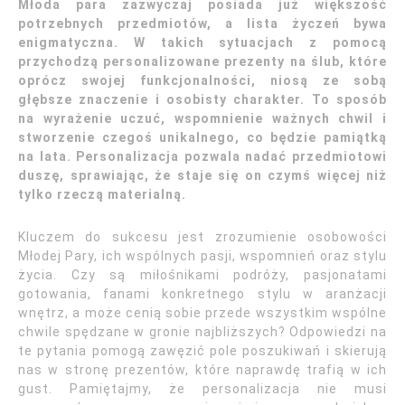
Młoda para zazwyczaj posiada już większość
potrzebnych przedmiotów, a lista życzeń bywa
enigmatyczna. W takich sytuacjach z pomocą
przychodzą personalizowane prezenty na ślub, które
oprócz swojej funkcjonalności, niosą ze sobą
głębsze znaczenie i osobisty charakter. To sposób
na wyrażenie uczuć, wspomnienie ważnych chwil i
stworzenie czegoś unikalnego, co będzie pamiątką
na lata. Personalizacja pozwala nadać przedmiotowi
duszę, sprawiając, że staje się on czymś więcej niż
tylko rzeczą materialną.
Kluczem do sukcesu jest zrozumienie osobowości
Młodej Pary, ich wspólnych pasji, wspomnień oraz stylu
życia. Czy są miłośnikami podróży, pasjonatami
gotowania, fanami konkretnego stylu w aranżacji
wnętrz, a może cenią sobie przede wszystkim wspólne
chwile spędzane w gronie najbliższych? Odpowiedzi na
te pytania pomogą zawęzić pole poszukiwań i skierują
nas w stronę prezentów, które naprawdę trafią w ich
gust. Pamiętajmy, że personalizacja nie musi