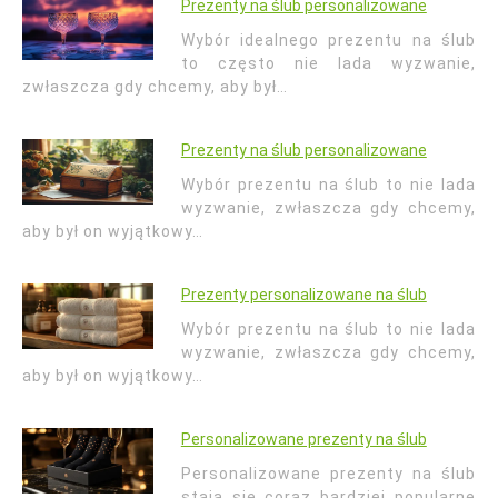
Prezenty na ślub personalizowane
Wybór idealnego prezentu na ślub
to często nie lada wyzwanie,
zwłaszcza gdy chcemy, aby był…
Prezenty na ślub personalizowane
Wybór prezentu na ślub to nie lada
wyzwanie, zwłaszcza gdy chcemy,
aby był on wyjątkowy…
Prezenty personalizowane na ślub
Wybór prezentu na ślub to nie lada
wyzwanie, zwłaszcza gdy chcemy,
aby był on wyjątkowy…
Personalizowane prezenty na ślub
Personalizowane prezenty na ślub
stają się coraz bardziej popularne