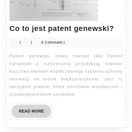
Co
Co to jest patent genewski?
to
|
|
0 Comment
|
jest
pate
Patent genewski, znany również jako Patent
gene
Europejski z rozszerzoną jurysdykcją, stanowi
kluczowy element współczesnego systemu ochrony
innowacji na arenie międzynarodowej. Jest to
narzędzie prawne, które umożliwia wynalazcom i
przedsiębiorstwom uzyskanie
READ
READ MORE
MORE