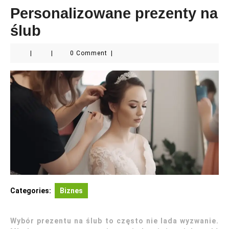
Personalizowane prezenty na
ślub
|
|
0 Comment
|
Categories:
Biznes
Wybór prezentu na ślub to często nie lada wyzwanie.