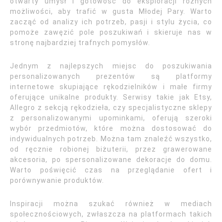
otwarty umysł i gotowość do eksploracji różnych
możliwości, aby trafić w gusta Młodej Pary. Warto
zacząć od analizy ich potrzeb, pasji i stylu życia, co
pomoże zawęzić pole poszukiwań i skieruje nas w
stronę najbardziej trafnych pomysłów.
Jednym z najlepszych miejsc do poszukiwania
personalizowanych prezentów są platformy
internetowe skupiające rękodzielników i małe firmy
oferujące unikalne produkty. Serwisy takie jak Etsy,
Allegro z sekcją rękodzieła, czy specjalistyczne sklepy
z personalizowanymi upominkami, oferują szeroki
wybór przedmiotów, które można dostosować do
indywidualnych potrzeb. Można tam znaleźć wszystko,
od ręcznie robionej biżuterii, przez grawerowane
akcesoria, po spersonalizowane dekoracje do domu.
Warto poświęcić czas na przeglądanie ofert i
porównywanie produktów.
Inspiracji można szukać również w mediach
społecznościowych, zwłaszcza na platformach takich