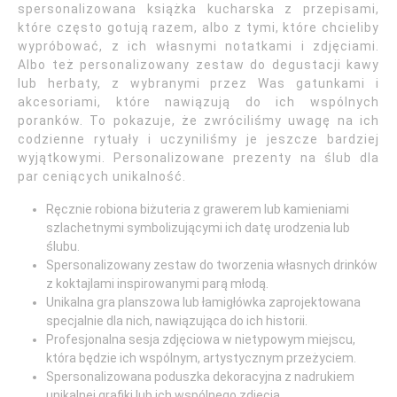
spersonalizowana książka kucharska z przepisami,
które często gotują razem, albo z tymi, które chcieliby
wypróbować, z ich własnymi notatkami i zdjęciami.
Albo też personalizowany zestaw do degustacji kawy
lub herbaty, z wybranymi przez Was gatunkami i
akcesoriami, które nawiązują do ich wspólnych
poranków. To pokazuje, że zwróciliśmy uwagę na ich
codzienne rytuały i uczyniliśmy je jeszcze bardziej
wyjątkowymi. Personalizowane prezenty na ślub dla
par ceniących unikalność.
Ręcznie robiona biżuteria z grawerem lub kamieniami
szlachetnymi symbolizującymi ich datę urodzenia lub
ślubu.
Spersonalizowany zestaw do tworzenia własnych drinków
z koktajlami inspirowanymi parą młodą.
Unikalna gra planszowa lub łamigłówka zaprojektowana
specjalnie dla nich, nawiązująca do ich historii.
Profesjonalna sesja zdjęciowa w nietypowym miejscu,
która będzie ich wspólnym, artystycznym przeżyciem.
Spersonalizowana poduszka dekoracyjna z nadrukiem
unikalnej grafiki lub ich wspólnego zdjęcia.