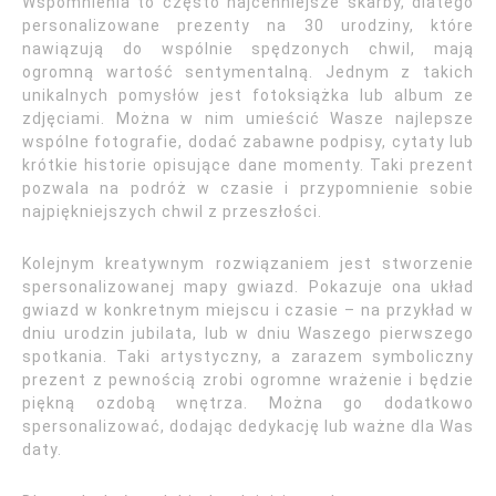
Wspomnienia to często najcenniejsze skarby, dlatego
personalizowane prezenty na 30 urodziny, które
nawiązują do wspólnie spędzonych chwil, mają
ogromną wartość sentymentalną. Jednym z takich
unikalnych pomysłów jest fotoksiążka lub album ze
zdjęciami. Można w nim umieścić Wasze najlepsze
wspólne fotografie, dodać zabawne podpisy, cytaty lub
krótkie historie opisujące dane momenty. Taki prezent
pozwala na podróż w czasie i przypomnienie sobie
najpiękniejszych chwil z przeszłości.
Kolejnym kreatywnym rozwiązaniem jest stworzenie
spersonalizowanej mapy gwiazd. Pokazuje ona układ
gwiazd w konkretnym miejscu i czasie – na przykład w
dniu urodzin jubilata, lub w dniu Waszego pierwszego
spotkania. Taki artystyczny, a zarazem symboliczny
prezent z pewnością zrobi ogromne wrażenie i będzie
piękną ozdobą wnętrza. Można go dodatkowo
spersonalizować, dodając dedykację lub ważne dla Was
daty.