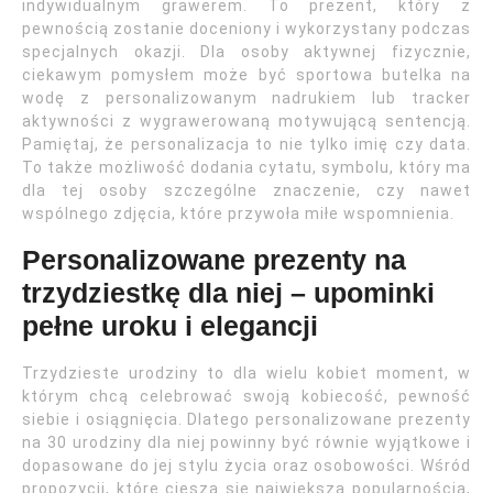
indywidualnym grawerem. To prezent, który z
pewnością zostanie doceniony i wykorzystany podczas
specjalnych okazji. Dla osoby aktywnej fizycznie,
ciekawym pomysłem może być sportowa butelka na
wodę z personalizowanym nadrukiem lub tracker
aktywności z wygrawerowaną motywującą sentencją.
Pamiętaj, że personalizacja to nie tylko imię czy data.
To także możliwość dodania cytatu, symbolu, który ma
dla tej osoby szczególne znaczenie, czy nawet
wspólnego zdjęcia, które przywoła miłe wspomnienia.
Personalizowane prezenty na
trzydziestkę dla niej – upominki
pełne uroku i elegancji
Trzydzieste urodziny to dla wielu kobiet moment, w
którym chcą celebrować swoją kobiecość, pewność
siebie i osiągnięcia. Dlatego personalizowane prezenty
na 30 urodziny dla niej powinny być równie wyjątkowe i
dopasowane do jej stylu życia oraz osobowości. Wśród
propozycji, które cieszą się największą popularnością,