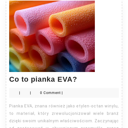
Co
Co to pianka EVA?
to
|
|
0 Comment
|
pianka
EVA?
Pianka EVA, znana również jako etylen-octan winylu,
to materiał, który zrewolucjonizował wiele branż
dzięki swoim unikalnym właściwościom. Zaczynając