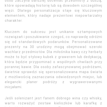
osób zaczyna bardziej doceniać przedmioty z duszą,
które opowiadają historię lub są dowodem szczególnej
więzi. Dlatego personalizacja staje się kluczowym
elementem, który nadaje prezentowi niepowtarzalny
charakter.
Kluczem do sukcesu jest unikanie sztampowych
rozwiązań i poszukiwanie czegoś, co naprawdę odróżni
się od standardowych podarunków. Personalizowane
prezenty na 30 urodziny mogą obejmować szeroki
wachlarz przedmiotów. Dla miłośnika kawy czy herbaty
może to być stylowy kubek z grawerem lub dedykacją,
która będzie przypominać o wspólnych chwilach przy
porannej kawie. Dla osoby zafascynowanej podróżami,
świetnie sprawdzi się spersonalizowana mapa świata
z możliwością zaznaczania odwiedzonych miejsc, lub
elegancki planer podróży z wygrawerowanymi
inicjałami.
Jeśli solenizant jest fanem dobrego wina czy whisky,
warto rozważyć zestaw kieliszków lub karafkę z