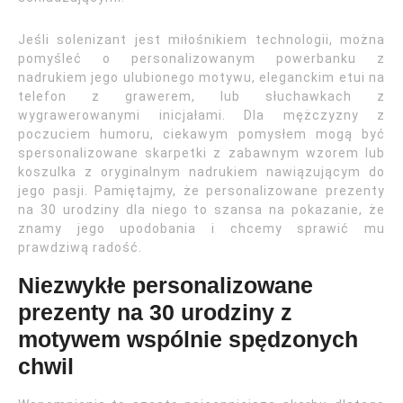
Jeśli solenizant jest miłośnikiem technologii, można
pomyśleć o personalizowanym powerbanku z
nadrukiem jego ulubionego motywu, eleganckim etui na
telefon z grawerem, lub słuchawkach z
wygrawerowanymi inicjałami. Dla mężczyzny z
poczuciem humoru, ciekawym pomysłem mogą być
spersonalizowane skarpetki z zabawnym wzorem lub
koszulka z oryginalnym nadrukiem nawiązującym do
jego pasji. Pamiętajmy, że personalizowane prezenty
na 30 urodziny dla niego to szansa na pokazanie, że
znamy jego upodobania i chcemy sprawić mu
prawdziwą radość.
Niezwykłe personalizowane
prezenty na 30 urodziny z
motywem wspólnie spędzonych
chwil