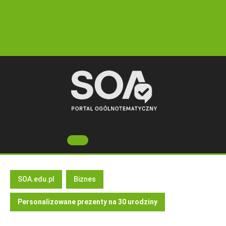
Skip
to
content
Open
Button
SOA.edu.pl
Biznes
Personalizowane prezenty na 30 urodziny