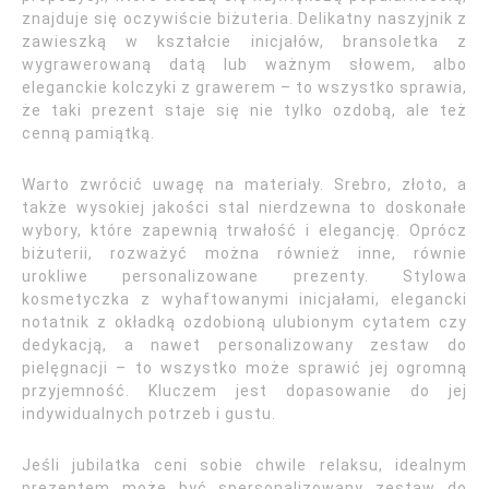
znajduje się oczywiście biżuteria. Delikatny naszyjnik z
zawieszką w kształcie inicjałów, bransoletka z
wygrawerowaną datą lub ważnym słowem, albo
eleganckie kolczyki z grawerem – to wszystko sprawia,
że taki prezent staje się nie tylko ozdobą, ale też
cenną pamiątką.
Warto zwrócić uwagę na materiały. Srebro, złoto, a
także wysokiej jakości stal nierdzewna to doskonałe
wybory, które zapewnią trwałość i elegancję. Oprócz
biżuterii, rozważyć można również inne, równie
urokliwe personalizowane prezenty. Stylowa
kosmetyczka z wyhaftowanymi inicjałami, elegancki
notatnik z okładką ozdobioną ulubionym cytatem czy
dedykacją, a nawet personalizowany zestaw do
pielęgnacji – to wszystko może sprawić jej ogromną
przyjemność. Kluczem jest dopasowanie do jej
indywidualnych potrzeb i gustu.
Jeśli jubilatka ceni sobie chwile relaksu, idealnym
prezentem może być spersonalizowany zestaw do