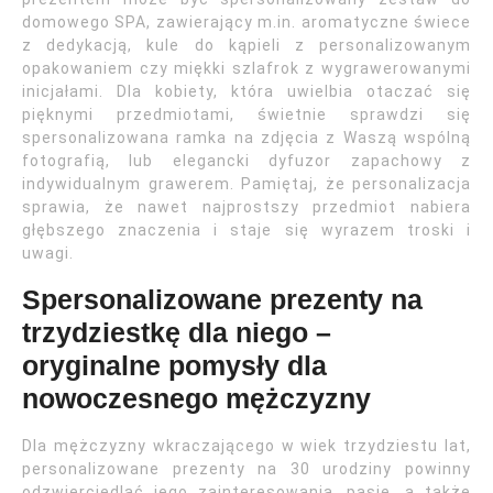
domowego SPA, zawierający m.in. aromatyczne świece
z dedykacją, kule do kąpieli z personalizowanym
opakowaniem czy miękki szlafrok z wygrawerowanymi
inicjałami. Dla kobiety, która uwielbia otaczać się
pięknymi przedmiotami, świetnie sprawdzi się
spersonalizowana ramka na zdjęcia z Waszą wspólną
fotografią, lub elegancki dyfuzor zapachowy z
indywidualnym grawerem. Pamiętaj, że personalizacja
sprawia, że nawet najprostszy przedmiot nabiera
głębszego znaczenia i staje się wyrazem troski i
uwagi.
Spersonalizowane prezenty na
trzydziestkę dla niego –
oryginalne pomysły dla
nowoczesnego mężczyzny
Dla mężczyzny wkraczającego w wiek trzydziestu lat,
personalizowane prezenty na 30 urodziny powinny
odzwierciedlać jego zainteresowania, pasje, a także