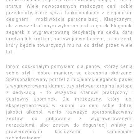
status. Wiele nowoczesnych mężczyzn ceni sobie
przedmioty, które łączą funkcjonalność z eleganckim
designem i możliwością personalizacji. Klasycznym,
ale zawsze trafionym wyborem jest zegarek. Elegancki
zegarek z wygrawerowaną dedykacją na deklu, datą
urodzin lub krótkim, motywującym hasłem, to prezent,
który będzie towarzyszył mu na co dzień przez wiele
lat.
Innym doskonałym pomysłem dla panów, którzy cenią
sobie styl i dobre maniery, są akcesoria skórzane.
Spersonalizowany portfel z inicjałami, elegancki pasek
z wygrawerowaną klamrą, czy stylowa torba na laptopa
z dedykacją – to wszystko stanowi praktyczny i
gustowny upominek. Dla mężczyzny, który lubi
eksperymentować w kuchni lub ceni sobie dobrej
jakości alkohol, warto rozważyć spersonalizowany
zestaw do grillowania z wygrawerowanymi
narzędziami, albo zestaw do degustacji whisky z
grawerowanymi kieliszkami i kamieniami
schładzającymi.