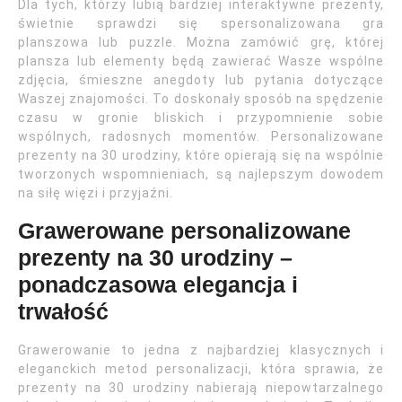
Dla tych, którzy lubią bardziej interaktywne prezenty,
świetnie sprawdzi się spersonalizowana gra
planszowa lub puzzle. Można zamówić grę, której
plansza lub elementy będą zawierać Wasze wspólne
zdjęcia, śmieszne anegdoty lub pytania dotyczące
Waszej znajomości. To doskonały sposób na spędzenie
czasu w gronie bliskich i przypomnienie sobie
wspólnych, radosnych momentów. Personalizowane
prezenty na 30 urodziny, które opierają się na wspólnie
tworzonych wspomnieniach, są najlepszym dowodem
na siłę więzi i przyjaźni.
Grawerowane personalizowane
prezenty na 30 urodziny –
ponadczasowa elegancja i
trwałość
Grawerowanie to jedna z najbardziej klasycznych i
eleganckich metod personalizacji, która sprawia, że
prezenty na 30 urodziny nabierają niepowtarzalnego