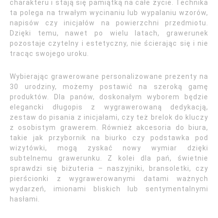
charakteru i stają się pamiątką na całe życie. Technika
ta polega na trwałym wycinaniu lub wypalaniu wzorów,
napisów czy inicjałów na powierzchni przedmiotu.
Dzięki temu, nawet po wielu latach, grawerunek
pozostaje czytelny i estetyczny, nie ścierając się i nie
tracąc swojego uroku.
Wybierając grawerowane personalizowane prezenty na
30 urodziny, możemy postawić na szeroką gamę
produktów. Dla panów, doskonałym wyborem będzie
elegancki długopis z wygrawerowaną dedykacją,
zestaw do pisania z inicjałami, czy też brelok do kluczy
z osobistym grawerem. Również akcesoria do biura,
takie jak przybornik na biurko czy podstawka pod
wizytówki, mogą zyskać nowy wymiar dzięki
subtelnemu grawerunku. Z kolei dla pań, świetnie
sprawdzi się biżuteria – naszyjniki, bransoletki, czy
pierścionki z wygrawerowanymi datami ważnych
wydarzeń, imionami bliskich lub sentymentalnymi
hasłami.