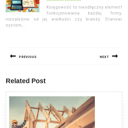
Księgowość to nieodłączny element
funkcjonowania każdej firmy,
niezależnie od jej wielkości czy branży. Stanowi
system,…
Nawigacja
wpisu
PREVIOUS
NEXT
Previous
Next
post:
post:
Related Post