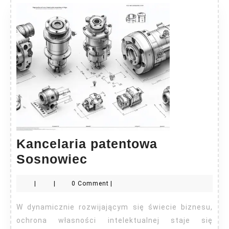
Kancelaria patentowa
Kancelaria
Sosnowiec
patentowa
|
|
0 Comment
|
Sosnowiec
W dynamicznie rozwijającym się świecie biznesu,
ochrona własności intelektualnej staje się