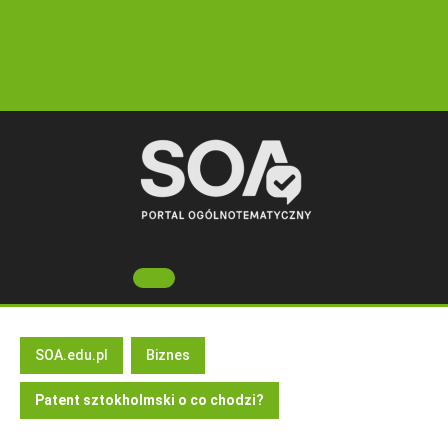
Skip
to
content
Open
Button
SOA.edu.pl
Biznes
Patent sztokholmski o co chodzi?