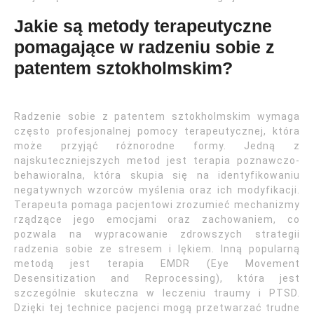
Jakie są metody terapeutyczne
pomagające w radzeniu sobie z
patentem sztokholmskim?
Radzenie sobie z patentem sztokholmskim wymaga
często profesjonalnej pomocy terapeutycznej, która
może przyjąć różnorodne formy. Jedną z
najskuteczniejszych metod jest terapia poznawczo-
behawioralna, która skupia się na identyfikowaniu
negatywnych wzorców myślenia oraz ich modyfikacji.
Terapeuta pomaga pacjentowi zrozumieć mechanizmy
rządzące jego emocjami oraz zachowaniem, co
pozwala na wypracowanie zdrowszych strategii
radzenia sobie ze stresem i lękiem. Inną popularną
metodą jest terapia EMDR (Eye Movement
Desensitization and Reprocessing), która jest
szczególnie skuteczna w leczeniu traumy i PTSD.
Dzięki tej technice pacjenci mogą przetwarzać trudne