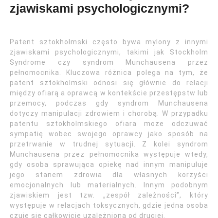
zjawiskami psychologicznymi?
Patent sztokholmski często bywa mylony z innymi
zjawiskami psychologicznymi, takimi jak Stockholm
Syndrome czy syndrom Munchausena przez
pełnomocnika. Kluczowa różnica polega na tym, że
patent sztokholmski odnosi się głównie do relacji
między ofiarą a oprawcą w kontekście przestępstw lub
przemocy, podczas gdy syndrom Munchausena
dotyczy manipulacji zdrowiem i chorobą. W przypadku
patentu sztokholmskiego ofiara może odczuwać
sympatię wobec swojego oprawcy jako sposób na
przetrwanie w trudnej sytuacji. Z kolei syndrom
Munchausena przez pełnomocnika występuje wtedy,
gdy osoba sprawująca opiekę nad innym manipuluje
jego stanem zdrowia dla własnych korzyści
emocjonalnych lub materialnych. Innym podobnym
zjawiskiem jest tzw. „zespół zależności”, który
występuje w relacjach toksycznych, gdzie jedna osoba
czuje się całkowicie uzależniona od drugiej.