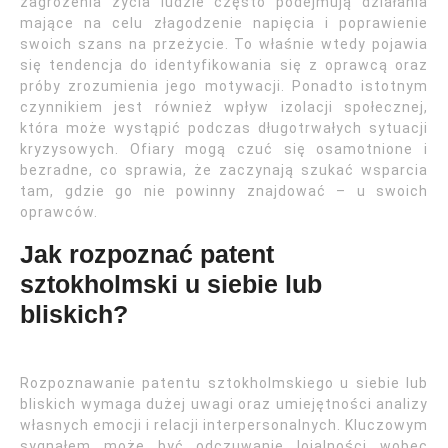
zagrożenia życia ludzie często podejmują działania
mające na celu złagodzenie napięcia i poprawienie
swoich szans na przeżycie. To właśnie wtedy pojawia
się tendencja do identyfikowania się z oprawcą oraz
próby zrozumienia jego motywacji. Ponadto istotnym
czynnikiem jest również wpływ izolacji społecznej,
która może wystąpić podczas długotrwałych sytuacji
kryzysowych. Ofiary mogą czuć się osamotnione i
bezradne, co sprawia, że zaczynają szukać wsparcia
tam, gdzie go nie powinny znajdować – u swoich
oprawców.
Jak rozpoznać patent
sztokholmski u siebie lub
bliskich?
Rozpoznawanie patentu sztokholmskiego u siebie lub
bliskich wymaga dużej uwagi oraz umiejętności analizy
własnych emocji i relacji interpersonalnych. Kluczowym
sygnałem może być odczuwanie lojalności wobec