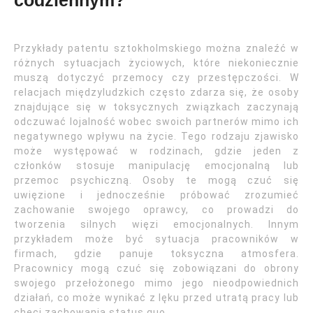
codziennym?
Przykłady patentu sztokholmskiego można znaleźć w
różnych sytuacjach życiowych, które niekoniecznie
muszą dotyczyć przemocy czy przestępczości. W
relacjach międzyludzkich często zdarza się, że osoby
znajdujące się w toksycznych związkach zaczynają
odczuwać lojalność wobec swoich partnerów mimo ich
negatywnego wpływu na życie. Tego rodzaju zjawisko
może występować w rodzinach, gdzie jeden z
członków stosuje manipulację emocjonalną lub
przemoc psychiczną. Osoby te mogą czuć się
uwięzione i jednocześnie próbować zrozumieć
zachowanie swojego oprawcy, co prowadzi do
tworzenia silnych więzi emocjonalnych. Innym
przykładem może być sytuacja pracowników w
firmach, gdzie panuje toksyczna atmosfera.
Pracownicy mogą czuć się zobowiązani do obrony
swojego przełożonego mimo jego nieodpowiednich
działań, co może wynikać z lęku przed utratą pracy lub
chęci zachowania status quo.