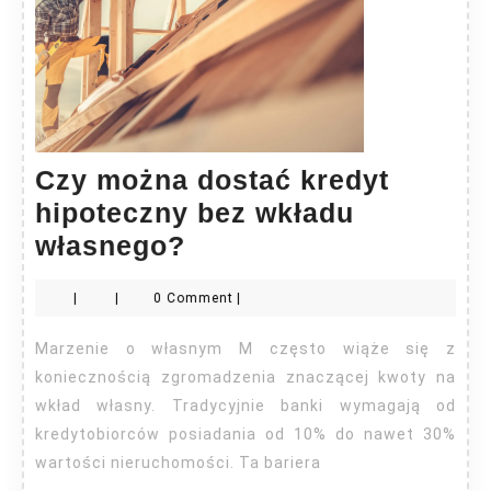
Czy można dostać kredyt
hipoteczny bez wkładu
Czy
własnego?
można
|
|
0 Comment
|
dostać
kredyt
Marzenie o własnym M często wiąże się z
hipoteczny
koniecznością zgromadzenia znaczącej kwoty na
bez
wkład własny. Tradycyjnie banki wymagają od
kredytobiorców posiadania od 10% do nawet 30%
wkładu
wartości nieruchomości. Ta bariera
własnego?