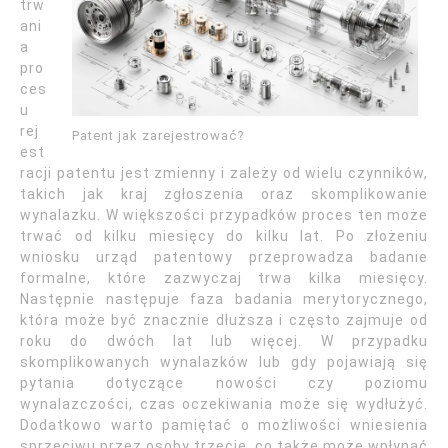
trw
ani
a
pro
ces
u
rej
Patent jak zarejestrować?
est
racji patentu jest zmienny i zależy od wielu czynników,
takich jak kraj zgłoszenia oraz skomplikowanie
wynalazku. W większości przypadków proces ten może
trwać od kilku miesięcy do kilku lat. Po złożeniu
wniosku urząd patentowy przeprowadza badanie
formalne, które zazwyczaj trwa kilka miesięcy.
Następnie następuje faza badania merytorycznego,
która może być znacznie dłuższa i często zajmuje od
roku do dwóch lat lub więcej. W przypadku
skomplikowanych wynalazków lub gdy pojawiają się
pytania dotyczące nowości czy poziomu
wynalazczości, czas oczekiwania może się wydłużyć.
Dodatkowo warto pamiętać o możliwości wniesienia
sprzeciwu przez osoby trzecie, co także może wpłynąć