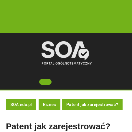
Skip
to
content
Open
Button
SOA.edu.pl
Biznes
Patent jak zarejestrować?
Patent jak zarejestrować?