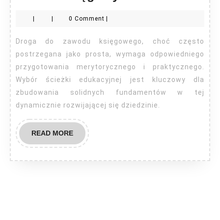
studia
|
|
0 Comment
|
skończyć,
aby
Droga do zawodu księgowego, choć często
zostać
postrzegana jako prosta, wymaga odpowiedniego
księgowym?
przygotowania merytorycznego i praktycznego.
Wybór ścieżki edukacyjnej jest kluczowy dla
zbudowania solidnych fundamentów w tej
dynamicznie rozwijającej się dziedzinie.
READ
READ MORE
MORE