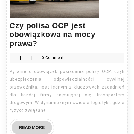
Czy polisa OCP jest
obowiązkowa na mocy
Czy
prawa?
polisa
|
|
0 Comment
|
OCP
jest
Pytanie o obowiązek posiadania polisy OCP, czyli
obowiązkowa
ubezpieczenia odpowiedzialności cywilnej
na
przewoźnika, jest jednym z kluczowych zagadnień
dla każdej firmy zajmującej się transportem
mocy
drogowym. W dynamicznym świecie logistyki, gdzie
prawa?
ryzyko związane
READ
READ MORE
MORE