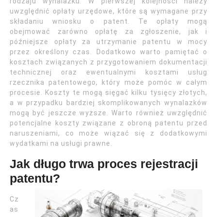
rodzaju wynalazku. W pierwszej kolejności należy
uwzględnić opłaty urzędowe, które są wymagane przy
składaniu wniosku o patent. Te opłaty mogą
obejmować zarówno opłatę za zgłoszenie, jak i
późniejsze opłaty za utrzymanie patentu w mocy
przez określony czas. Dodatkowo warto pamiętać o
kosztach związanych z przygotowaniem dokumentacji
technicznej oraz ewentualnymi kosztami usług
rzecznika patentowego, który może pomóc w całym
procesie. Koszty te mogą sięgać kilku tysięcy złotych,
a w przypadku bardziej skomplikowanych wynalazków
mogą być jeszcze wyższe. Warto również uwzględnić
potencjalne koszty związane z obroną patentu przed
naruszeniami, co może wiązać się z dodatkowymi
wydatkami na usługi prawne.
Jak długo trwa proces rejestracji
patentu?
Cz
as