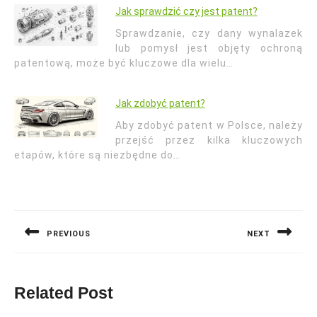
Jak sprawdzić czy jest patent?
Sprawdzanie, czy dany wynalazek
lub pomysł jest objęty ochroną
patentową, może być kluczowe dla wielu…
Jak zdobyć patent?
Aby zdobyć patent w Polsce, należy
przejść przez kilka kluczowych
etapów, które są niezbędne do…
Nawigacja
wpisu
PREVIOUS
NEXT
Previous
Next
post:
post:
Related Post