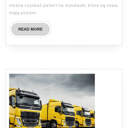
można uzyskać patent na wynalazki, które są nowe,
mają poziom
READ
READ MORE
MORE