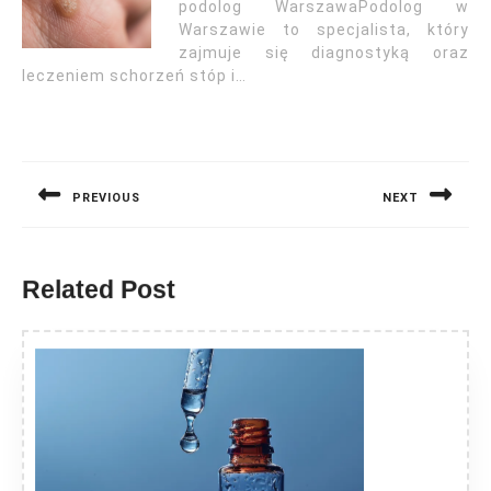
podolog WarszawaPodolog w
Warszawie to specjalista, który
zajmuje się diagnostyką oraz
leczeniem schorzeń stóp i…
Nawigacja
wpisu
PREVIOUS
NEXT
Previous
Next
post:
post:
Related Post