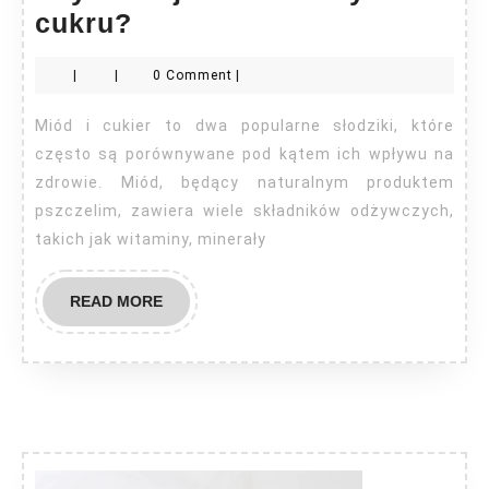
Czy
cukru?
miód
|
|
0 Comment
|
jest
zdrowszy
Miód i cukier to dwa popularne słodziki, które
od
często są porównywane pod kątem ich wpływu na
cukru?
zdrowie. Miód, będący naturalnym produktem
pszczelim, zawiera wiele składników odżywczych,
takich jak witaminy, minerały
READ
READ MORE
MORE