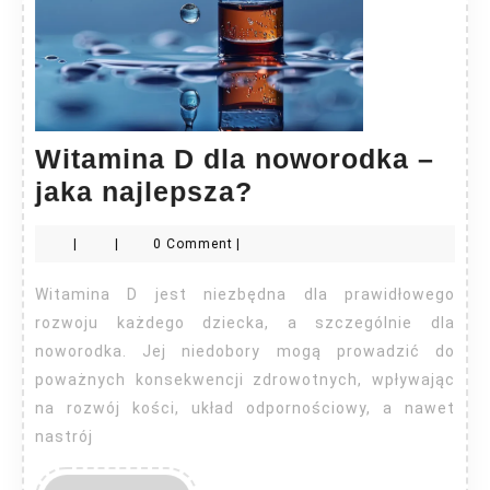
Witamina D dla noworodka –
Witamina
jaka najlepsza?
D
|
|
0 Comment
|
dla
noworodka
Witamina D jest niezbędna dla prawidłowego
–
rozwoju każdego dziecka, a szczególnie dla
jaka
noworodka. Jej niedobory mogą prowadzić do
poważnych konsekwencji zdrowotnych, wpływając
najlepsza?
na rozwój kości, układ odpornościowy, a nawet
nastrój