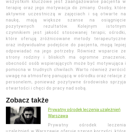
wszystkim kluczowe jest zaangażowanie pacjenta w
terapię oraz jego motywacja do zmiany. Osoby, które
aktywnie uczestniczą w zajęciach i są otwarte na
naukę, mają większe szanse na osiągnięcie
pozytywnych rezultatów. Kolejnym istotnym
czynnikiem jest jakość stosowanej terapii; ośrodki,
które oferują zróżnicowane metody terapeutyczne
oraz indywidualne podejście do pacjenta, mogą lepiej
odpowiadać na jego potrzeby. Również wsparcie ze
strony rodziny i bliskich ma ogromne znaczenie;
obecność osób wspierających może być motywująca i
pomocna w trudnych chwilach. Warto również zwrócić
uwagę na atmosferę panującą w ośrodku oraz relacje z
personelem, ponieważ pozytywne środowisko sprzyja
otwartości i chęci do pracy nad sobą.
Zobacz także
Prywatny ośrodek leczenia uzależnień
Warszawa
Prywatny ośrodek leczenia
uzależnień w Warszawie oferuje szereg korzyści, które