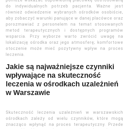
pomoże wskazać odpowiednią placówkę dostosowaną
do indywidualnych potrzeb pacjenta. Ważne jest
również odwiedzenie wybranych ośrodków osobiście,
aby zobaczyć warunki panujące w danej placówce oraz
porozmawiać z personelem na temat stosowanych
metod terapeutycznych i dostępnych programów
wsparcia. Przy wyborze warto zwrócić uwagę na
lokalizację ośrodka oraz jego atmosferę; komfortowe
otoczenie może mieć pozytywny wpływ na proces
leczenia.
Jakie są najważniejsze czynniki
wpływające na skuteczność
leczenia w ośrodkach uzależnień
w Warszawie
Skuteczność leczenia uzależnień w warszawskich
ośrodkach zależy od wielu czynników, które mogą
znacząco wpłynąć na proces terapeutyczny. Przede