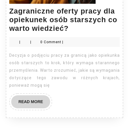
Zagraniczne oferty pracy dla
opiekunek osób starszych co
Zagraniczne
warto wiedzieć?
oferty
|
|
0 Comment
|
pracy
dla
Decyzja o podjęciu pracy za granicą jako opiekunka
opiekunek
osób starszych to krok, który wymaga starannego
osób
przemyślenia. Warto zrozumieć, jakie są wymagania
dotyczące tego zawodu w różnych krajach,
starszych
ponieważ mogą się
co
warto
READ
READ MORE
wiedzieć?
MORE