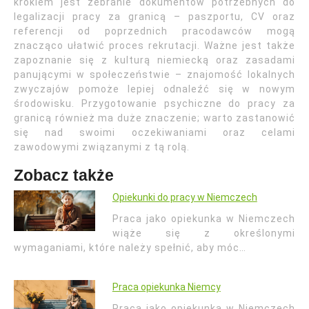
krokiem jest zebranie dokumentów potrzebnych do
legalizacji pracy za granicą – paszportu, CV oraz
referencji od poprzednich pracodawców mogą
znacząco ułatwić proces rekrutacji. Ważne jest także
zapoznanie się z kulturą niemiecką oraz zasadami
panującymi w społeczeństwie – znajomość lokalnych
zwyczajów pomoże lepiej odnaleźć się w nowym
środowisku. Przygotowanie psychiczne do pracy za
granicą również ma duże znaczenie; warto zastanowić
się nad swoimi oczekiwaniami oraz celami
zawodowymi związanymi z tą rolą.
Zobacz także
Opiekunki do pracy w Niemczech
Praca jako opiekunka w Niemczech
wiąże się z określonymi
wymaganiami, które należy spełnić, aby móc…
Praca opiekunka Niemcy
Praca jako opiekunka w Niemczech