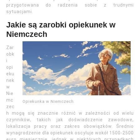
przygotowana do radzenia sobie z trudnymi
sytuacjami.
Jakie są zarobki opiekunek w
Niemczech
Zar
obk
i
opi
eku
nek
w
Nie
mc
Opiekunka w Niemczech
zec
h mogą się znacznie różnić w zależności od wielu
czynników, takich jak doświadczenie zawodowe,
lokalizacja pracy oraz zakres obowiązków. Średnio
wynagrodzenie dla opiekunek oscyluje wokół 1500-2500
euro miesięcznie, jednak w niektórych przypadkach