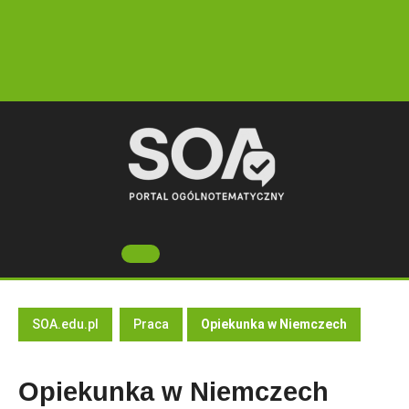
Skip
to
content
Open
Button
SOA.edu.pl
Praca
Opiekunka w Niemczech
Opiekunka w Niemczech