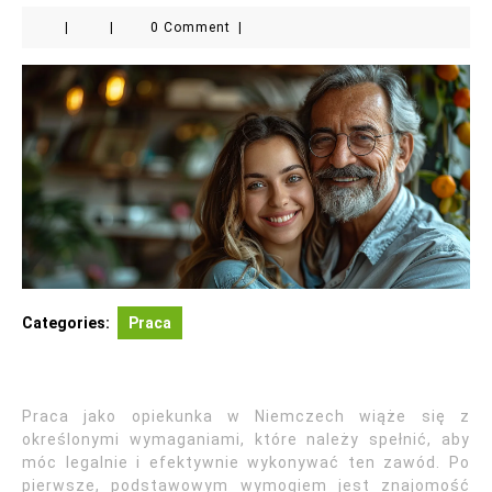
|
|
0 Comment
|
Categories:
Praca
Praca jako opiekunka w Niemczech wiąże się z
określonymi wymaganiami, które należy spełnić, aby
móc legalnie i efektywnie wykonywać ten zawód. Po
pierwsze, podstawowym wymogiem jest znajomość