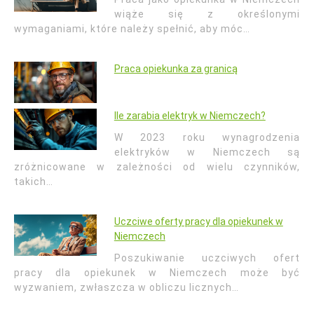
wiąże się z określonymi
wymaganiami, które należy spełnić, aby móc…
Praca opiekunka za granicą
Ile zarabia elektryk w Niemczech?
W 2023 roku wynagrodzenia
elektryków w Niemczech są
zróżnicowane w zależności od wielu czynników,
takich…
Uczciwe oferty pracy dla opiekunek w
Niemczech
Poszukiwanie uczciwych ofert
pracy dla opiekunek w Niemczech może być
wyzwaniem, zwłaszcza w obliczu licznych…