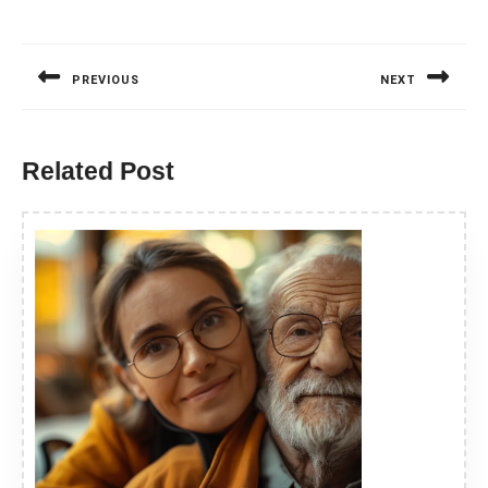
Nawigacja
wpisu
PREVIOUS
NEXT
Previous
Next
post:
post:
Related Post