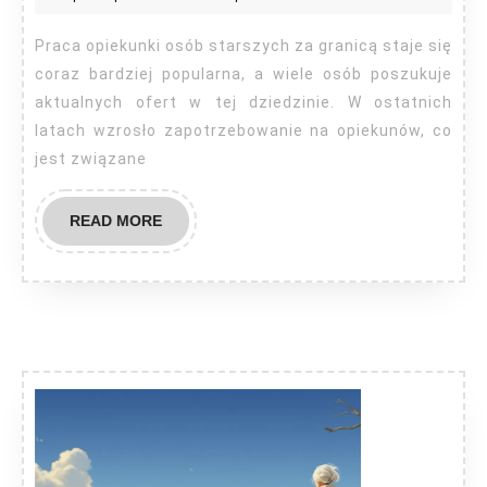
osób
starszych
Praca opiekunki osób starszych za granicą staje się
za
coraz bardziej popularna, a wiele osób poszukuje
granicą
aktualnych ofert w tej dziedzinie. W ostatnich
latach wzrosło zapotrzebowanie na opiekunów, co
aktualne
jest związane
oferty
READ
READ MORE
MORE