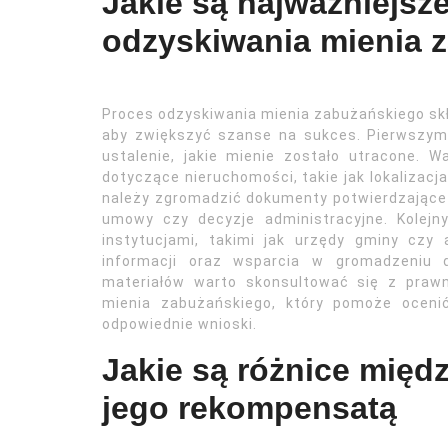
Jakie są najważniejsze
odzyskiwania mienia 
Proces odzyskiwania mienia zabużańskiego skła
aby zwiększyć szanse na sukces. Pierwszym k
ustalenie, jakie mienie zostało utracone. 
dotyczące nieruchomości, takie jak lokalizacja
należy zgromadzić dokumenty potwierdzające
umowy czy decyzje administracyjne. Kolej
instytucjami, takimi jak urzędy gminy cz
informacji oraz wsparcia w gromadzeniu d
materiałów warto skonsultować się z praw
mienia zabużańskiego, który pomoże oceni
odpowiednie wnioski.
Jakie są różnice międ
jego rekompensatą