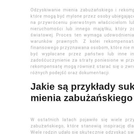
Odzyskiwanie mienia zabużańskiego i rekom
które mogą być mylone przez osoby ubiegające
na przywróceniu pierwotnym właścicielom lu
nieruchomości lub innego majątku, który z
światowej. Proces ten wymaga udowodnienia
warunków prawnych. Z kolei rekompensa
finansowego przyznawana osobom, które nie 
być wypłacane przez państwo lub inne i
zadośćuczynienie za straty poniesione w prz
rekompensatę mogą również starać się o zwro
różnych podejść oraz dokumentacji.
Jakie są przykłady s
mienia zabużańskiego
W ostatnich latach pojawiło się wiele pr
zabużańskiego, które stanowią inspirację dl
Wiele rodzin udało się skutecznie odzyskać sw