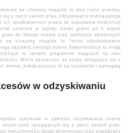
pensata za utracony majątek to dwa różne procesy,
 się o zwrot swoich praw. Odzyskiwanie mienia polega
b ich spadkobiercom prawa do posiadania konkretnej
ostał utracony w wyniku zmian granic po II wojnie
 praw do danego mienia oraz spełnienia określonych
ta za utracony majątek to forma odszkodowania
mogą odzyskać swojego mienia. Rekomendacje te mogą
nstytucje w ramach programów mających na celu
eszłości. Warto zaznaczyć, że osoby ubiegające się o
t mienia, jednak procesy te są niezależne i wymagają
ukcesów w odzyskiwaniu
zykładów sukcesów w zakresie odzyskiwania mienia
a innych osób ubiegających się o zwrot swoich praw.
oje nieruchomości dzięki determinacji oraz współpracy