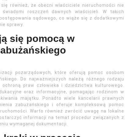
się również, że obecni właściciele nieruchomości nie
 świadomi roszczeń dawnych właścicieli. W takich
postępowania sądowego, co wiąże się z dodatkowymi
ie sprawy.
ują się pomocą w
zabużańskiego
ganizacji pozarządowych, które oferują pomoc osobom
ńskiego. Do najważniejszych należą różnego rodzaju
 ochroną praw człowieka i dziedzictwa kulturowego.
edukacyjne oraz informacyjne, pomagając rodzinom w
kiwania majątku. Ponadto wiele kancelarii prawnych
mienia zabużańskiego i oferuje kompleksową pomoc
eruchomości. Warto również zwrócić uwagę na lokalne
dostarczyć informacji na temat procedur związanych z
niu wymaganej dokumentacji.