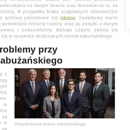
amieszkanie na danym terenie oraz dowodów na to, że
o utratą. W przypadku braku oryginalnych dokumentów
zez archiwa państwowe lub
lokalne
. Dodatkowo warto
potwierdzić historię rodziny oraz jej związki z danym
owany i czasochłonny, dlatego często zaleca się
j się w sprawach dotyczących mienia zabużańskiego.
problemy przy
zabużańskiego
ię z
mogą
dnym
niej
nia.
i w
dnia
 są
y w
Odzyskiwanie mienia zabużańskiego
 na