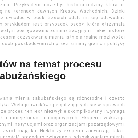
zinie. Przykładem może być historia rodziny, która po
łkę na terenach dawnych Kresów Wschodnich. Dzięki
az świadectw osób trzecich udało im się udowodnić
 przykładem jest przypadek osoby, która otrzymała
wałym postępowaniu administracyjnym. Takie historie
cesem odzyskiwania mienia istnieją realne możliwości
a osób poszkodowanych przez zmiany granic i politykę
rtów na temat procesu
zabużańskiego
wania mienia zabużańskiego są różnorodne i często
yką. Wielu prawników specjalizujących się w sprawach
 że proces ten jest niezwykle skomplikowany i wymaga
k i umiejętności negocjacyjnych. Eksperci wskazują
żnymi instytucjami oraz organizacjami pozarządowymi,
 zwrot majątku. Niektórzy eksperci zauważają także
y uprościć procedury związane z odzyskiwaniem mienia