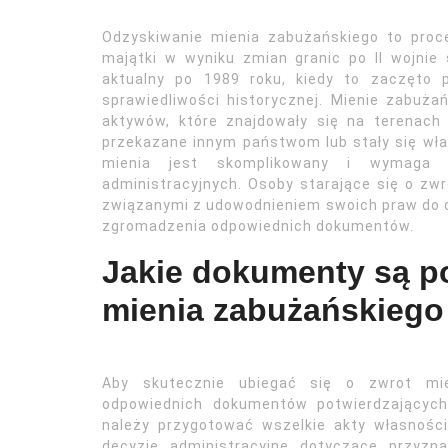
Odzyskiwanie mienia zabużańskiego to proces
majątki w wyniku zmian granic po II wojnie
aktualny po 1989 roku, kiedy to zaczęto 
sprawiedliwości historycznej. Mienie zabuża
aktywów, które znajdowały się na terenach
przekazane innym państwom lub stały się wł
mienia jest skomplikowany i wymaga 
administracyjnych. Osoby starające się o zw
związanymi z udowodnieniem swoich praw do 
zgromadzenia odpowiednich dokumentów.
Jakie dokumenty są p
mienia zabużańskiego
Aby skutecznie ubiegać się o zwrot mie
odpowiednich dokumentów potwierdzający
należy przygotować wszelkie akty własnośc
decyzje administracyjne dotyczące przyzn