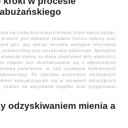
 kroki w procesie
zabużańskiego
da się z kilku kluczowych kroków, które należy podjąć,
rokiem jest dokładne zbadanie historii rodziny oraz
Ważne jest, aby zebrać wszelkie dostępne informacje
, powierzchnia oraz wcześniejsi właściciele. Następnie
 prawa do mienia, co może obejmować akty własności,
nym etapem jest skontaktowanie się z odpowiednimi
y archiwa państwowe, w celu uzyskania dodatkowych
okumentacji. Po zebraniu wszystkich niezbędnych
nikiem specjalizującym się w sprawach dotyczących
ć szanse na odzyskanie majątku oraz przygotować
zy odzyskiwaniem mienia a