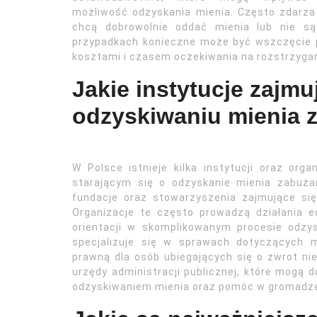
możliwość odzyskania mienia. Często zdarza 
chcą dobrowolnie oddać mienia lub nie są
przypadkach konieczne może być wszczęcie 
kosztami i czasem oczekiwania na rozstrzygan
Jakie instytucje zajm
odzyskiwaniu mienia 
W Polsce istnieje kilka instytucji oraz or
starającym się o odzyskanie mienia zabuża
fundacje oraz stowarzyszenia zajmujące się
Organizacje te często prowadzą działania 
orientacji w skomplikowanym procesie odzys
specjalizuje się w sprawach dotyczących 
prawną dla osób ubiegających się o zwrot ni
urzędy administracji publicznej, które mogą 
odzyskiwaniem mienia oraz pomóc w gromadze