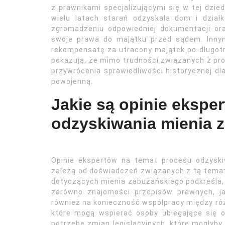
z prawnikami specjalizującymi się w tej dzied
wielu latach starań odzyskała dom i dzia
zgromadzeniu odpowiedniej dokumentacji or
swoje prawa do majątku przed sądem. Innym
rekompensatę za utracony majątek po długotr
pokazują, że mimo trudności związanych z pro
przywrócenia sprawiedliwości historycznej dl
powojenną.
Jakie są opinie ekspe
odzyskiwania mienia 
Opinie ekspertów na temat procesu odzyski
zależą od doświadczeń związanych z tą temat
dotyczących mienia zabużańskiego podkreśla,
zarówno znajomości przepisów prawnych, ja
również na konieczność współpracy między ró
które mogą wspierać osoby ubiegające się o
potrzebę zmian legislacyjnych, które mogłyb