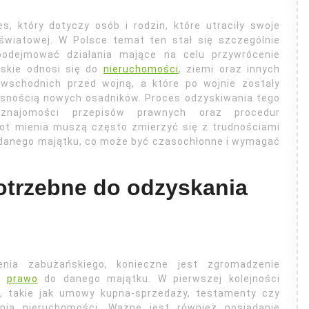
, który dotyczy osób i rodzin, które utraciły swoje
 światowej. W Polsce temat ten stał się szczególnie
podejmować działania mające na celu przywrócenie
ńskie odnosi się do
nieruchomości
, ziemi oraz innych
 wschodnich przed wojną, a które po wojnie zostały
asnością nowych osadników. Proces odzyskiwania tego
znajomości przepisów prawnych oraz procedur
rot mienia muszą często zmierzyć się z trudnościami
danego majątku, co może być czasochłonne i wymagać
otrzebne do odzyskania
nia zabużańskiego, konieczne jest zgromadzenie
ch
prawo
do danego majątku. W pierwszej kolejności
i, takie jak umowy kupna-sprzedaży, testamenty czy
ania nieruchomości. Ważne jest również posiadanie