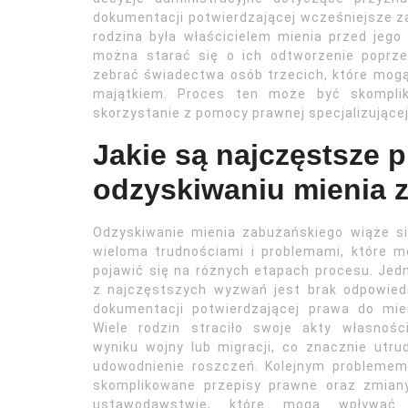
dokumentacji potwierdzającej wcześniejsze z
rodzina była właścicielem mienia przed jeg
można starać się o ich odtworzenie popr
zebrać świadectwa osób trzecich, które mogą 
majątkiem. Proces ten może być skomplik
skorzystanie z pomocy prawnej specjalizujące
Jakie są najczęstsze 
odzyskiwaniu mienia 
Odzyskiwanie mienia zabużańskiego wiąże s
wieloma trudnościami i problemami, które 
pojawić się na różnych etapach procesu. Je
z najczęstszych wyzwań jest brak odpowied
dokumentacji potwierdzającej prawa do mie
Wiele rodzin straciło swoje akty własnośc
wyniku wojny lub migracji, co znacznie utru
udowodnienie roszczeń. Kolejnym problemem
skomplikowane przepisy prawne oraz zmian
ustawodawstwie, które mogą wpływać