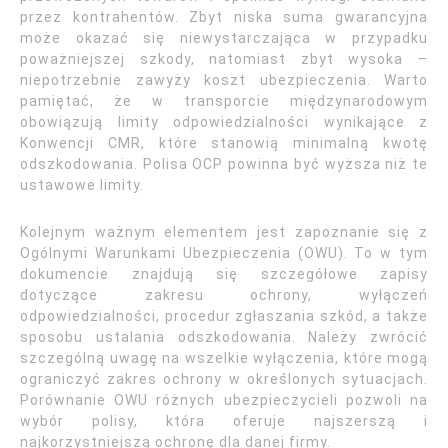
przez kontrahentów. Zbyt niska suma gwarancyjna
może okazać się niewystarczająca w przypadku
poważniejszej szkody, natomiast zbyt wysoka –
niepotrzebnie zawyży koszt ubezpieczenia. Warto
pamiętać, że w transporcie międzynarodowym
obowiązują limity odpowiedzialności wynikające z
Konwencji CMR, które stanowią minimalną kwotę
odszkodowania. Polisa OCP powinna być wyższa niż te
ustawowe limity.
Kolejnym ważnym elementem jest zapoznanie się z
Ogólnymi Warunkami Ubezpieczenia (OWU). To w tym
dokumencie znajdują się szczegółowe zapisy
dotyczące zakresu ochrony, wyłączeń
odpowiedzialności, procedur zgłaszania szkód, a także
sposobu ustalania odszkodowania. Należy zwrócić
szczególną uwagę na wszelkie wyłączenia, które mogą
ograniczyć zakres ochrony w określonych sytuacjach.
Porównanie OWU różnych ubezpieczycieli pozwoli na
wybór polisy, która oferuje najszerszą i
najkorzystniejszą ochronę dla danej firmy.