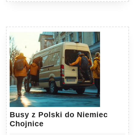
Busy z Polski do Niemiec
Busy
Chojnice
z