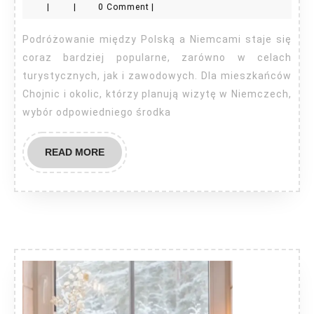
|
|
0 Comment
|
Polski
do
Podróżowanie między Polską a Niemcami staje się
Niemiec
coraz bardziej popularne, zarówno w celach
Chojnice
turystycznych, jak i zawodowych. Dla mieszkańców
Chojnic i okolic, którzy planują wizytę w Niemczech,
wybór odpowiedniego środka
READ
READ MORE
MORE