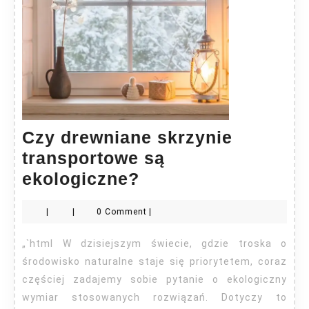
Czy drewniane skrzynie
transportowe są
Czy
ekologiczne?
drewniane
|
|
0 Comment
|
skrzynie
transportowe
„`html W dzisiejszym świecie, gdzie troska o
są
środowisko naturalne staje się priorytetem, coraz
ekologiczne?
częściej zadajemy sobie pytanie o ekologiczny
wymiar stosowanych rozwiązań. Dotyczy to