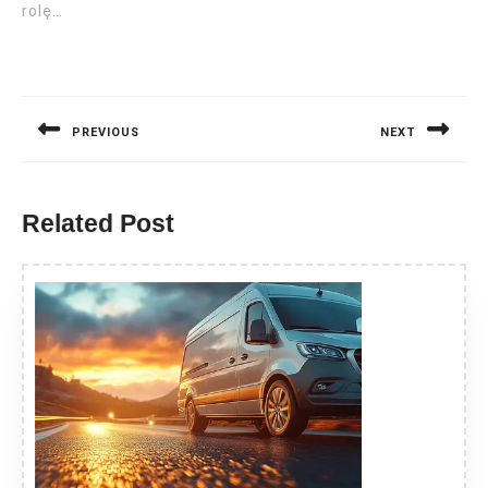
rolę…
Nawigacja
wpisu
PREVIOUS
NEXT
Previous
Next
post:
post:
Related Post