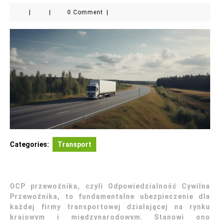
|
|
0 Comment
|
Categories:
Transport
OCP przewoźnika, czyli Odpowiedzialność Cywilna
Przewoźnika, to fundamentalne ubezpieczenie dla
każdej firmy transportowej działającej na rynku
krajowym i międzynarodowym. Stanowi ono