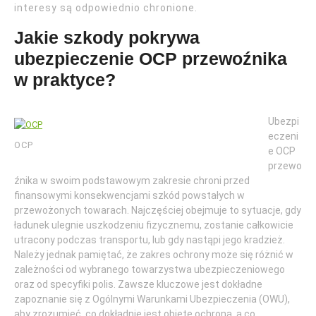
interesy są odpowiednio chronione.
Jakie szkody pokrywa
ubezpieczenie OCP przewoźnika
w praktyce?
Ubezpi
eczeni
OCP
e OCP
przewo
źnika w swoim podstawowym zakresie chroni przed
finansowymi konsekwencjami szkód powstałych w
przewożonych towarach. Najczęściej obejmuje to sytuacje, gdy
ładunek ulegnie uszkodzeniu fizycznemu, zostanie całkowicie
utracony podczas transportu, lub gdy nastąpi jego kradzież.
Należy jednak pamiętać, że zakres ochrony może się różnić w
zależności od wybranego towarzystwa ubezpieczeniowego
oraz od specyfiki polis. Zawsze kluczowe jest dokładne
zapoznanie się z Ogólnymi Warunkami Ubezpieczenia (OWU),
aby zrozumieć, co dokładnie jest objęte ochroną, a co