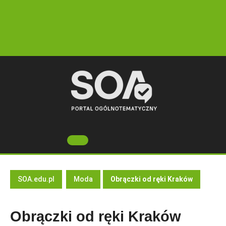
Skip
to
content
Open
Button
SOA.edu.pl
Moda
Obrączki od ręki Kraków
Obrączki od ręki Kraków