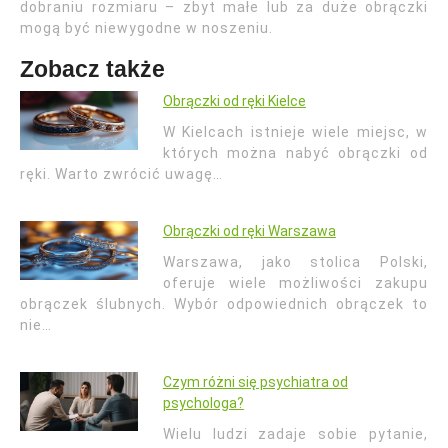
dobraniu rozmiaru – zbyt małe lub za duże obrączki
mogą być niewygodne w noszeniu.
Zobacz także
Obrączki od ręki Kielce
W Kielcach istnieje wiele miejsc, w
których można nabyć obrączki od
ręki. Warto zwrócić uwagę…
Obrączki od ręki Warszawa
Warszawa, jako stolica Polski,
oferuje wiele możliwości zakupu
obrączek ślubnych. Wybór odpowiednich obrączek to
nie…
Czym różni się psychiatra od
psychologa?
Wielu ludzi zadaje sobie pytanie,