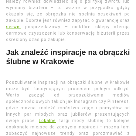
Należy również dowiedzieć się o politykę zwrotu lub
wymiany biżuterii – to ważne w przypadku gdyby
okazało się, że obrączka nie spełnia oczekiwań po
zakupie. Dobrze jest również zapytać o gwarancję oraz
serwis
posprzedażowy – niektóre sklepy oferują
darmowe czyszczenie lub konserwację biżuterii przez
określony czas po zakupie.
Jak znaleźć inspiracje na obrączki
ślubne w Krakowie
Poszukiwanie inspiracji na obrączki ślubne w Krakowie
może być fascynującym procesem pełnym odkryć.
Warto zacząć od przeszukiwania mediów
społecznościowych takich jak Instagram czy Pinterest,
gdzie można znaleźć mnóstwo zdjęć i pomysłów od
innych par młodych oraz jubilerów prezentujących
swoje prace.
Lokalne
targi mody ślubnej to kolejne
doskonałe miejsce do zdobycia inspiracji – można tam
zobaczyć najnowsze trendy oraz porozmawiać z