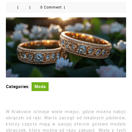
|
|
0 Comment
|
Categories:
Moda
W Krakowie istnieje wiele miejsc, gdzie można nabyć
obrączki od ręki. Warto zacząć od lokalnych jubilerów,
którzy często mają w swojej ofercie gotowe modele
obrączek, które można od razu zakupić. Wiele z tych