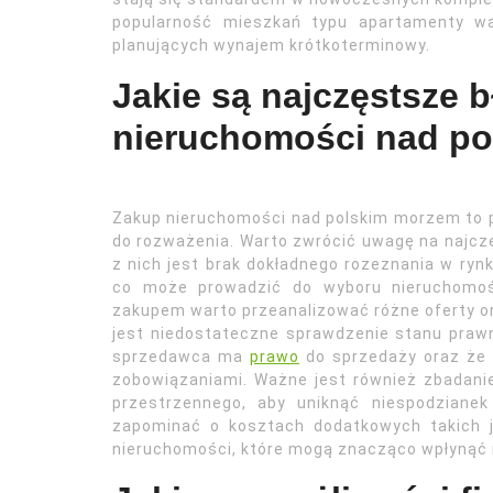
popularność mieszkań typu apartamenty wa
planujących wynajem krótkoterminowy.
Jakie są najczęstsze b
nieruchomości nad p
Zakup nieruchomości nad polskim morzem to p
do rozważenia. Warto zwrócić uwagę na najcz
z nich jest brak dokładnego rozeznania w ryn
co może prowadzić do wyboru nieruchomośc
zakupem warto przeanalizować różne oferty or
jest niedostateczne sprawdzenie stanu praw
sprzedawca ma
prawo
do sprzedaży oraz że 
zobowiązaniami. Ważne jest również zbadan
przestrzennego, aby uniknąć niespodziane
zapominać o kosztach dodatkowych takich ja
nieruchomości, które mogą znacząco wpłynąć n