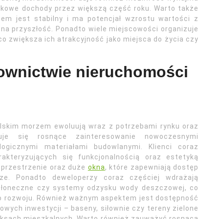
tkowe dochody przez większą część roku. Warto także
em jest stabilny i ma potencjał wzrostu wartości z
ą na przyszłość. Ponadto wiele miejscowości organizuje
co zwiększa ich atrakcyjność jako miejsca do życia czy
downictwie nieruchomości
lskim morzem ewoluują wraz z potrzebami rynku oraz
wuje się rosnące zainteresowanie nowoczesnymi
logicznymi materiałami budowlanymi. Klienci coraz
akteryzujących się funkcjonalnością oraz estetyką
e przestrzenie oraz duże
okna
, które zapewniają dostęp
ze. Ponadto deweloperzy coraz częściej wdrażają
e słoneczne czy systemy odzysku wody deszczowej, co
go rozwoju. Również ważnym aspektem jest dostępność
nowych inwestycji – baseny, siłownie czy tereny zielone
ksach mieszkalnych. Warto również zauważyć rosnącą