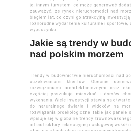
jej innym turystom, co może generować doda
zauważyć, że rynek nieruchomości nad morz
biegiem lat, co czyni go atrakcyjną inwestycj
różnorodne wydarzenia kulturalne i sportowe, 
wypoczynku.
Jakie są trendy w bu
nad polskim morzem
Trendy w budownictwie nieruchomości nad po
oczekiwaniami klientów. Obecnie obser
rozwiązaniami architektonicznymi oraz eko
częściej poszukują mieszkań i domów char
wykonania. Wiele inwestycji stawia na otwart
do naturalnego światła i widoków na mor
rozwiązania proekologiczne takie jak panel
wpisuje się w globalne trendy zrównoważone
infrastruktury rekreacyjnej i usługowej wokół 
stają się standardem w nowoczesnych komple