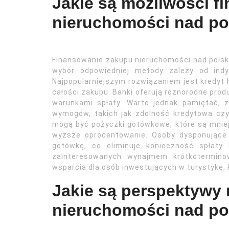
Jakie są możliwości 
nieruchomości nad p
Finansowanie zakupu nieruchomości nad pols
wybór odpowiedniej metody zależy od indy
Najpopularniejszym rozwiązaniem jest kredyt 
całości zakupu. Banki oferują różnorodne prod
warunkami spłaty. Warto jednak pamiętać, 
wymogów, takich jak zdolność kredytowa czy
mogą być pożyczki gotówkowe, które są mniej
wyższe oprocentowanie. Osoby dysponujące
gotówkę, co eliminuje konieczność spłaty
zainteresowanych wynajmem krótkotermino
wsparcia dla osób inwestujących w turystykę, k
Jakie są perspektywy 
nieruchomości nad p