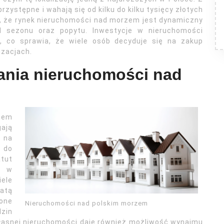
rzystępne i wahają się od kilku do kilku tysięcy złotych
, że rynek nieruchomości nad morzem jest dynamiczny
 sezonu oraz popytu. Inwestycje w nieruchomości
, co sprawia, że wiele osób decyduje się na zakup
izacjach.
dania nieruchomości nad
zem
gają
 na
 do
atut
s w
ele
atą
 one
Nieruchomości nad polskim morzem
dzin
 własnej nieruchomości daje również możliwość wynajmu