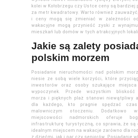
kolei w Kołobrzegu czy Ustce ceny są bardziej p
za metr kwadratowy. Warto również zauważyć
i ceny mogą się zmieniać w zależności od
wakacyjne mogą przynieść zyski z wynajmu
mieszkań lub domów w tych atrakcyjnych lokal
Jakie są zalety posia
polskim morzem
Posiadanie nieruchomości nad polskim mor
niesie ze sobą wiele korzyści, które przycią
inwestorów oraz osoby szukające miejsca
wypoczynek. Przede wszystkim bliskość
morza i pięknych plaż stanowi niewątpliwy 
dla każdego, kto pragnie spędzać cza
malowniczym otoczeniu. Dodatkowo wi
miejscowości nadmorskich oferuje bog
infrastrukturę turystyczną, co sprawia, że są
idealnym miejscem na wakacje zarówno dla ro
z dziećmi, jak i par czy seniorów. Posiadanie