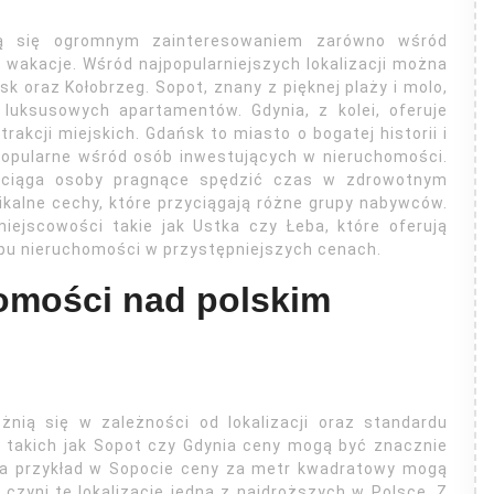
 się ogromnym zainteresowaniem zarówno wśród
 wakacje. Wśród najpopularniejszych lokalizacji można
k oraz Kołobrzeg. Sopot, znany z pięknej plaży i molo,
luksusowych apartamentów. Gdynia, z kolei, oferuje
rakcji miejskich. Gdańsk to miasto o bogatej historii i
j popularne wśród osób inwestujących w nieruchomości.
zyciąga osoby pragnące spędzić czas w zdrowotnym
nikalne cechy, które przyciągają różne grupy nabywców.
ejscowości takie jak Ustka czy Łeba, które oferują
pu nieruchomości w przystępniejszych cenach.
homości nad polskim
nią się w zależności od lokalizacji oraz standardu
 takich jak Sopot czy Gdynia ceny mogą być znacznie
Na przykład w Sopocie ceny za metr kwadratowy mogą
 czyni tę lokalizację jedną z najdroższych w Polsce. Z