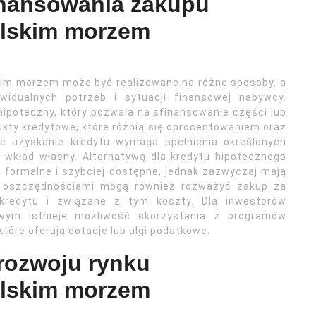
finansowania zakupu
olskim morzem
kim morzem może być realizowane na różne sposoby, a
widualnych potrzeb i sytuacji finansowej nabywcy.
hipoteczny, który pozwala na sfinansowanie części lub
ukty kredytowe, które różnią się oprocentowaniem oraz
że uzyskanie kredytu wymaga spełnienia określonych
 wkład własny. Alternatywą dla kredytu hipotecznego
 formalne i szybciej dostępne, jednak zazwyczaj mają
 oszczędnościami mogą również rozważyć zakup za
 kredytu i związane z tym koszty. Dla inwestorów
wym istnieje możliwość skorzystania z programów
tóre oferują dotacje lub ulgi podatkowe.
rozwoju rynku
olskim morzem