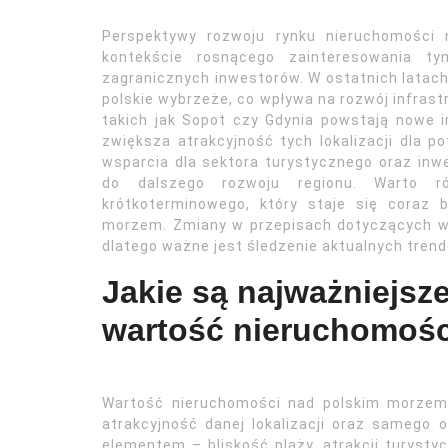
Perspektywy rozwoju rynku nieruchomości
kontekście rosnącego zainteresowania t
zagranicznych inwestorów. W ostatnich latach
polskie wybrzeże, co wpływa na rozwój infrast
takich jak Sopot czy Gdynia powstają nowe i
zwiększa atrakcyjność tych lokalizacji dla
wsparcia dla sektora turystycznego oraz inwe
do dalszego rozwoju regionu. Warto r
krótkoterminowego, który staje się coraz b
morzem. Zmiany w przepisach dotyczących wy
dlatego ważne jest śledzenie aktualnych trend
Jakie są najważniejsz
wartość nieruchomośc
Wartość nieruchomości nad polskim morzem
atrakcyjność danej lokalizacji oraz samego 
elementem – bliskość plaży, atrakcji turysty