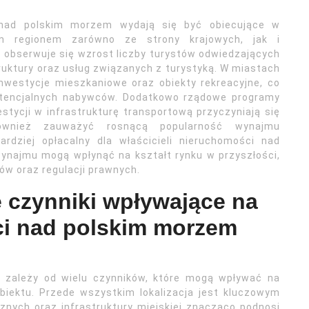
 nad polskim morzem wydają się być obiecujące w
ym regionem zarówno ze strony krajowych, jak i
 obserwuje się wzrost liczby turystów odwiedzających
ruktury oraz usług związanych z turystyką. W miastach
nwestycje mieszkaniowe oraz obiekty rekreacyjne, co
 potencjalnych nabywców. Dodatkowo rządowe programy
stycji w infrastrukturę transportową przyczyniają się
ównież zauważyć rosnącą popularność wynajmu
ardziej opłacalny dla właścicieli nieruchomości nad
najmu mogą wpłynąć na kształt rynku w przyszłości,
ów oraz regulacji prawnych.
e czynniki wpływające na
i nad polskim morzem
 zależy od wielu czynników, które mogą wpływać na
obiektu. Przede wszystkim lokalizacja jest kluczowym
cznych oraz infrastruktury miejskiej znacząco podnosi