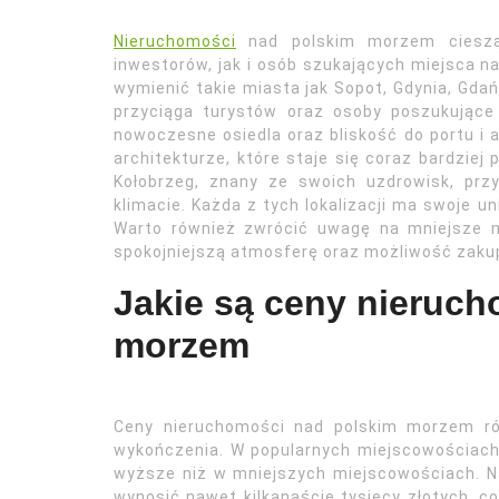
Nieruchomości
nad polskim morzem cieszą
inwestorów, jak i osób szukających miejsca na
wymienić takie miasta jak Sopot, Gdynia, Gdańs
przyciąga turystów oraz osoby poszukujące 
nowoczesne osiedla oraz bliskość do portu i at
architekturze, które staje się coraz bardzie
Kołobrzeg, znany ze swoich uzdrowisk, pr
klimacie. Każda z tych lokalizacji ma swoje u
Warto również zwrócić uwagę na mniejsze mi
spokojniejszą atmosferę oraz możliwość zaku
Jakie są ceny nieruc
morzem
Ceny nieruchomości nad polskim morzem róż
wykończenia. W popularnych miejscowościach
wyższe niż w mniejszych miejscowościach. 
wynosić nawet kilkanaście tysięcy złotych, co