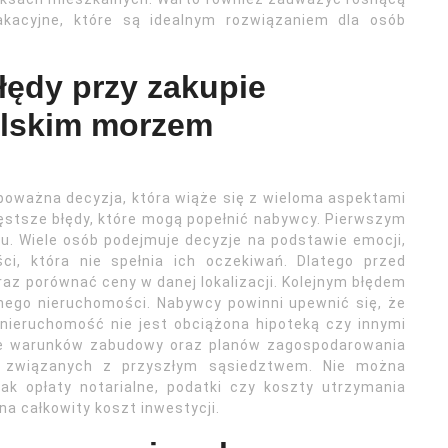
kacyjne, które są idealnym rozwiązaniem dla osób
łędy przy zakupie
olskim morzem
oważna decyzja, która wiąże się z wieloma aspektami
ęstsze błędy, które mogą popełnić nabywcy. Pierwszym
ku. Wiele osób podejmuje decyzje na podstawie emocji,
i, która nie spełnia ich oczekiwań. Dlatego przed
az porównać ceny w danej lokalizacji. Kolejnym błędem
nego nieruchomości. Nabywcy powinni upewnić się, że
nieruchomość nie jest obciążona hipoteką czy innymi
ie warunków zabudowy oraz planów zagospodarowania
k związanych z przyszłym sąsiedztwem. Nie można
k opłaty notarialne, podatki czy koszty utrzymania
a całkowity koszt inwestycji.