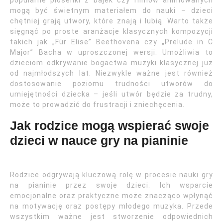
popularne piosenki z bajek czy filmów animowanych
mogą być świetnym materiałem do nauki – dzieci
chętniej grają utwory, które znają i lubią. Warto także
sięgnąć po proste aranżacje klasycznych kompozycji
takich jak „Für Elise” Beethovena czy „Prelude in C
Major” Bacha w uproszczonej wersji. Umożliwia to
dzieciom odkrywanie bogactwa muzyki klasycznej już
od najmłodszych lat. Niezwykle ważne jest również
dostosowanie poziomu trudności utworów do
umiejętności dziecka – jeśli utwór będzie za trudny,
może to prowadzić do frustracji i zniechęcenia.
Jak rodzice mogą wspierać swoje
dzieci w nauce gry na pianinie
Rodzice odgrywają kluczową rolę w procesie nauki gry
na pianinie przez swoje dzieci. Ich wsparcie
emocjonalne oraz praktyczne może znacząco wpłynąć
na motywację oraz postępy młodego muzyka. Przede
wszystkim ważne jest stworzenie odpowiednich