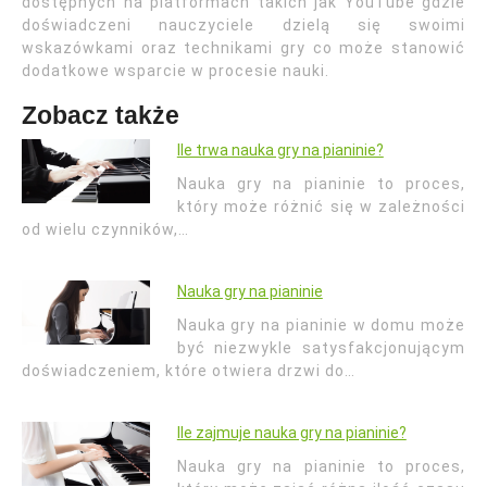
dostępnych na platformach takich jak YouTube gdzie
doświadczeni nauczyciele dzielą się swoimi
wskazówkami oraz technikami gry co może stanowić
dodatkowe wsparcie w procesie nauki.
Zobacz także
Ile trwa nauka gry na pianinie?
Nauka gry na pianinie to proces,
który może różnić się w zależności
od wielu czynników,…
Nauka gry na pianinie
Nauka gry na pianinie w domu może
być niezwykle satysfakcjonującym
doświadczeniem, które otwiera drzwi do…
Ile zajmuje nauka gry na pianinie?
Nauka gry na pianinie to proces,