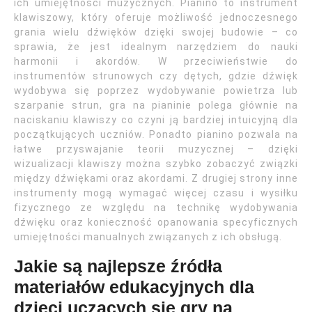
ich umiejętności muzycznych. Pianino to instrument
klawiszowy, który oferuje możliwość jednoczesnego
grania wielu dźwięków dzięki swojej budowie – co
sprawia, że jest idealnym narzędziem do nauki
harmonii i akordów. W przeciwieństwie do
instrumentów strunowych czy dętych, gdzie dźwięk
wydobywa się poprzez wydobywanie powietrza lub
szarpanie strun, gra na pianinie polega głównie na
naciskaniu klawiszy co czyni ją bardziej intuicyjną dla
początkujących uczniów. Ponadto pianino pozwala na
łatwe przyswajanie teorii muzycznej – dzięki
wizualizacji klawiszy można szybko zobaczyć związki
między dźwiękami oraz akordami. Z drugiej strony inne
instrumenty mogą wymagać więcej czasu i wysiłku
fizycznego ze względu na technikę wydobywania
dźwięku oraz konieczność opanowania specyficznych
umiejętności manualnych związanych z ich obsługą.
Jakie są najlepsze źródła
materiałów edukacyjnych dla
dzieci uczących się gry na