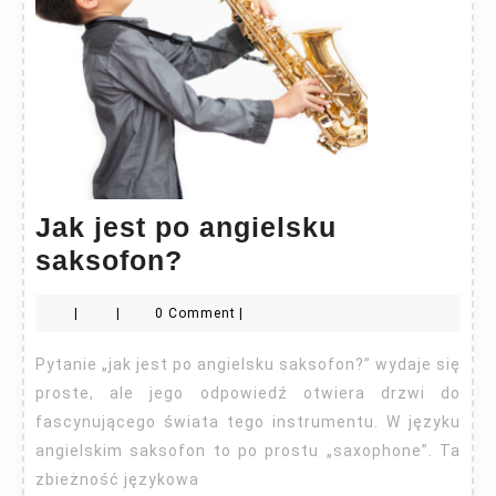
Jak jest po angielsku
Jak
saksofon?
jest
|
|
0 Comment
|
po
angielsku
Pytanie „jak jest po angielsku saksofon?” wydaje się
saksofon?
proste, ale jego odpowiedź otwiera drzwi do
fascynującego świata tego instrumentu. W języku
angielskim saksofon to po prostu „saxophone”. Ta
zbieżność językowa