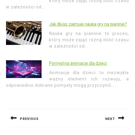
który może zająć różną ilość czasu
w zależności od…
Jak długo zajmuje nauka gry na pianinie?
Nauka gry na pianinie to proces,
który może zająć różną ilość czasu
w zależności od…
Pomysł na animacje dla dzieci
Animacje dla dzieci to niezwykle
ważny element ich rozwoju, a
odpowiednio dobrane pomysły mogą przyczynić…
Nawigacja
wpisu
PREVIOUS
NEXT
Previous
Next
post:
post: