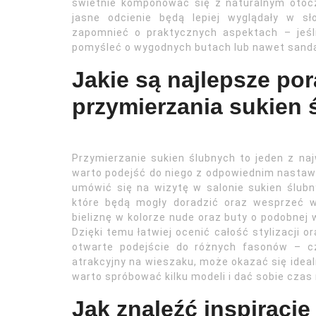
świetnie komponować się z naturalnym otoc
jasne odcienie będą lepiej wyglądały w s
zapomnieć o praktycznych aspektach – jeśl
pomyśleć o wygodnych butach lub nawet sanda
Jakie są najlepsze po
przymierzania sukien
Przymierzanie sukien ślubnych to jeden z na
warto podejść do niego z odpowiednim nasta
umówić się na wizytę w salonie sukien ślubn
które będą mogły doradzić oraz wesprzeć 
bieliznę w kolorze nude oraz buty o podobnej 
Dzięki temu łatwiej ocenić całość stylizacji 
otwarte podejście do różnych fasonów – cz
atrakcyjny na wieszaku, może okazać się idealn
warto spróbować kilku modeli i dać sobie cza
Jak znaleźć inspiracje