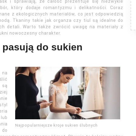
ask i sprawiają, że całość prezentuje się niezwykle
bór, który dodaje romantyzmu i delikatności. Coraz
ane z ekologicznych materiałów, co jest odpowiedzią
ą. Tkaniny takie jak organza czy tiul są idealne do
h detali. Warto także zwrócić uwagę na materiały z
sukni nowoczesny charakter.
j pasują do sukien
w na
ślić
 są
ziej
nie
tyl
eria
 lub
ania
Najpopularniejsze kroje sukien ślubnych
 do