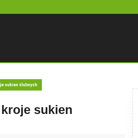
je sukien ślubnych
 kroje sukien