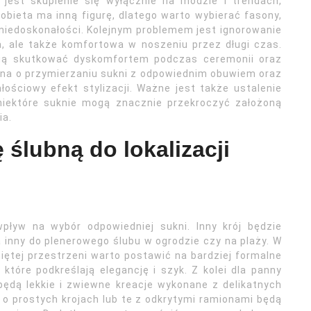
jest skupienie się wyłącznie na modzie i trendach,
obieta ma inną figurę, dlatego warto wybierać fasony,
 niedoskonałości. Kolejnym problemem jest ignorowanie
a, ale także komfortowa w noszeniu przez długi czas.
ogą skutkować dyskomfortem podczas ceremonii oraz
ina o przymierzaniu sukni z odpowiednim obuwiem oraz
ściowy efekt stylizacji. Ważne jest także ustalenie
iektóre suknie mogą znacznie przekroczyć założoną
ia.
ślubną do lokalizacji
pływ na wybór odpowiedniej sukni. Inny krój będzie
 inny do plenerowego ślubu w ogrodzie czy na plaży. W
ętej przestrzeni warto postawić na bardziej formalne
które podkreślają elegancję i szyk. Z kolei dla panny
będą lekkie i zwiewne kreacje wykonane z delikatnych
e o prostych krojach lub te z odkrytymi ramionami będą