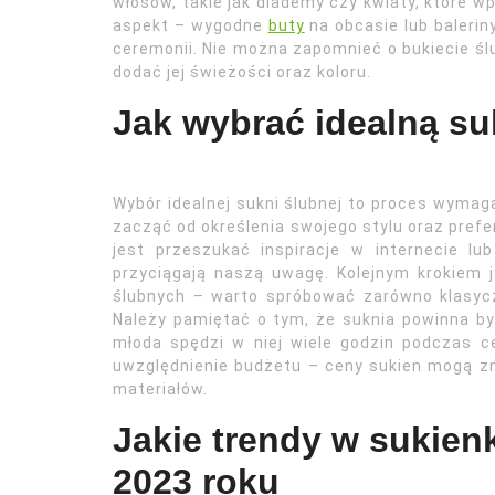
włosów, takie jak diademy czy kwiaty, które 
aspekt – wygodne
buty
na obcasie lub balerin
ceremonii. Nie można zapomnieć o bukiecie ślu
dodać jej świeżości oraz koloru.
Jak wybrać idealną su
Wybór idealnej sukni ślubnej to proces wyma
zacząć od określenia swojego stylu oraz prefe
jest przeszukać inspiracje w internecie l
przyciągają naszą uwagę. Kolejnym krokiem 
ślubnych – warto spróbować zarówno klasycz
Należy pamiętać o tym, że suknia powinna być
młoda spędzi w niej wiele godzin podczas c
uwzględnienie budżetu – ceny sukien mogą zn
materiałów.
Jakie trendy w sukie
2023 roku