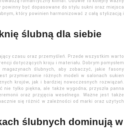
wprowadzą romantyczny klimat. Obuwie to kolejny ważny
y powinny być dopasowane do stylu sukni oraz miejsca
bnym, który powinien harmonizować z całą stylizacją i
knię ślubną dla siebie
gający czasu oraz przemyśleń. Przede wszystkim warto
rencji dotyczących kroju i materiału. Dobrym pomysłem
ub magazynach ślubnych, aby zobaczyć, jakie fasony
jest przymierzanie różnych modeli w salonach sukien
nych krojów, jak i bardziej nowoczesnych rozwiązań.
 nie tylko piękna, ale także wygodna; przyszła panna
eremonii oraz przyjęcia weselnego. Ważne jest także
acznie się różnić w zależności od marki oraz użytych
nkach ślubnych dominują w