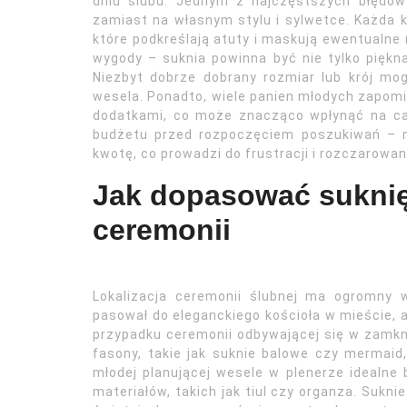
dniu ślubu. Jednym z najczęstszych błędów 
zamiast na własnym stylu i sylwetce. Każda k
które podkreślają atuty i maskują ewentualne
wygody – suknia powinna być nie tylko piękn
Niezbyt dobrze dobrany rozmiar lub krój m
wesela. Ponadto, wiele panien młodych zapom
dodatkami, co może znacząco wpłynąć na cało
budżetu przed rozpoczęciem poszukiwań – n
kwotę, co prowadzi do frustracji i rozczarowan
Jak dopasować suknię 
ceremonii
Lokalizacja ceremonii ślubnej ma ogromny w
pasował do eleganckiego kościoła w mieście, a
przypadku ceremonii odbywającej się w zamkni
fasony, takie jak suknie balowe czy mermaid, 
młodej planującej wesele w plenerze idealne 
materiałów, takich jak tiul czy organza. Sukni