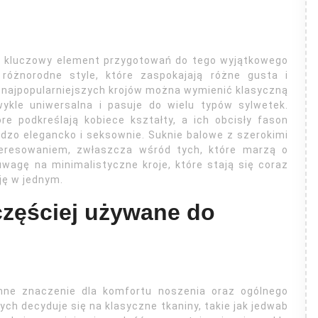
to kluczowy element przygotowań do tego wyjątkowego
różnorodne style, które zaspokajają różne gusta i
 najpopularniejszych krojów można wymienić klasyczną
zwykle uniwersalna i pasuje do wielu typów sylwetek.
e podkreślają kobiece kształty, a ich obcisły fason
dzo elegancko i seksownie. Suknie balowe z szerokimi
teresowaniem, zwłaszcza wśród tych, które marzą o
wagę na minimalistyczne kroje, które stają się coraz
cję w jednym.
jczęściej używane do
mne znaczenie dla komfortu noszenia oraz ogólnego
ych decyduje się na klasyczne tkaniny, takie jak jedwab