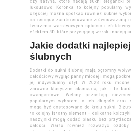
czy satyna, które nadają sukni elegancki bl
luksusowo. Koronka to kolejny popularny wy
częściej można spotkać również suknie wykon
na rosnące zainteresowanie zrównoważoną mod
tworzenia warstwowych spódnic i efektownyc
efektem 3D, które przyciągają wzrok i nadają 
Jakie dodatki najlepie
ślubnych
Dodatki do sukni ślubnej mają ogromny wpły
całościowy wygląd panny młodej i mogą podkre
jej indywidualny styl. W 2023 roku modne
zarówno klasyczne akcesoria, jak i te bard
awangardowe. Welony pozostają niezmien
popularnym wyborem, a ich długość oraz s
mogą być dostosowane do kroju sukni. Biżut
to kolejny istotny element – delikatne kolczyki
naszyjniki mogą dodać blasku bez przytłacz
całości. Warto również rozważyć ozdoby