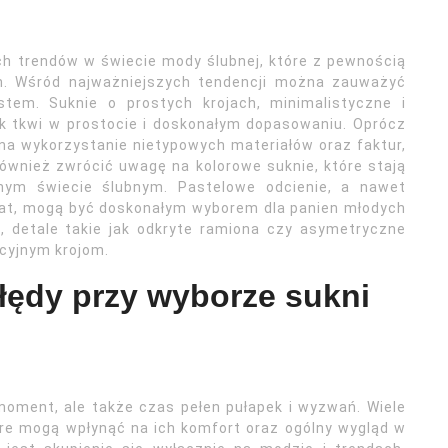
ch trendów w świecie mody ślubnej, które z pewnością
h. Wśród najważniejszych tendencji można zauważyć
tem. Suknie o prostych krojach, minimalistyczne i
rok tkwi w prostocie i doskonałym dopasowaniu. Oprócz
 na wykorzystanie nietypowych materiałów oraz faktur,
również zwrócić uwagę na kolorowe suknie, które stają
jnym świecie ślubnym. Pastelowe odcienie, a nawet
anat, mogą być doskonałym wyborem dla panien młodych
, detale takie jak odkryte ramiona czy asymetryczne
ycyjnym krojom.
błędy przy wyborze sukni
 moment, ale także czas pełen pułapek i wyzwań. Wiele
óre mogą wpłynąć na ich komfort oraz ogólny wygląd w