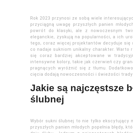
Rok 2023 przynosi ze sobą wiele interesujący
przyciągną uwagę przyszłych panien młodyc
powrót do klasyki, ale z nowoczesnym twis
eleganckie, zyskują na popularności, a ich u
tego, coraz więcej projektantów decyduje się
co nadaje sukniom unikalny charakter. Warto 
się coraz bardziej akceptowane w tradycy
intensywne kolory, takie jak czerwień czy gr
pragnących wyróżnić się z tłumu. Dodatkowo
cięcia dodają nowoczesności i świeżości trad
Jakie są najczęstsze 
ślubnej
Wybór sukni ślubnej to nie tylko ekscytujący
przyszłych panien młodych popełnia błędy, kt