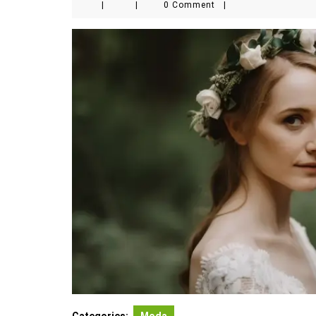
|
|
0 Comment
|