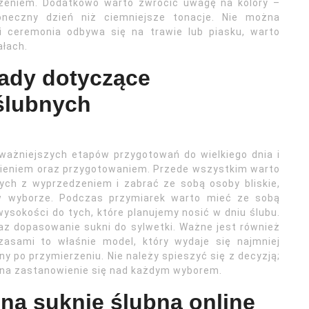
zeniem. Dodatkowo warto zwrócić uwagę na kolory –
łoneczny dzień niż ciemniejsze tonacje. Nie można
i ceremonia odbywa się na trawie lub piasku, warto
łach.
rady dotyczące
 ślubnych
jważniejszych etapów przygotowań do wielkiego dnia i
wieniem oraz przygotowaniem. Przede wszystkim warto
ych z wyprzedzeniem i zabrać ze sobą osoby bliskie,
w wyborze. Podczas przymiarek warto mieć ze sobą
wysokości do tych, które planujemy nosić w dniu ślubu.
oraz dopasowanie sukni do sylwetki. Ważne jest również
asami to właśnie model, który wydaje się najmniej
y po przymierzeniu. Nie należy spieszyć się z decyzją;
s na zastanowienie się nad każdym wyborem.
 na suknię ślubną online