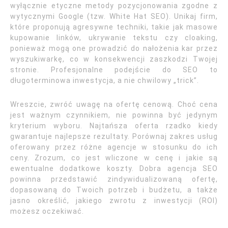
wyłącznie etyczne metody pozycjonowania zgodne z
wytycznymi Google (tzw. White Hat SEO). Unikaj firm,
które proponują agresywne techniki, takie jak masowe
kupowanie linków, ukrywanie tekstu czy cloaking,
ponieważ mogą one prowadzić do nałożenia kar przez
wyszukiwarkę, co w konsekwencji zaszkodzi Twojej
stronie. Profesjonalne podejście do SEO to
długoterminowa inwestycja, a nie chwilowy „trick”.
Wreszcie, zwróć uwagę na ofertę cenową. Choć cena
jest ważnym czynnikiem, nie powinna być jedynym
kryterium wyboru. Najtańsza oferta rzadko kiedy
gwarantuje najlepsze rezultaty. Porównaj zakres usług
oferowany przez różne agencje w stosunku do ich
ceny. Zrozum, co jest wliczone w cenę i jakie są
ewentualne dodatkowe koszty. Dobra agencja SEO
powinna przedstawić zindywidualizowaną ofertę,
dopasowaną do Twoich potrzeb i budżetu, a także
jasno określić, jakiego zwrotu z inwestycji (ROI)
możesz oczekiwać.