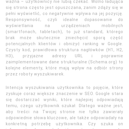
ważna – użytkownicy nie lubią czekać. Wolno ładująca
się strona często jest opuszczana, zanim zdąży się w
pełni wyświetlić, co negatywnie wpływa na jej pozycję.
Responsywność, czyli idealne dopasowanie do
wyświetlania na urządzeniach mobilnych
(smartfonach, tabletach), to już standard, którego
brak może skutecznie zniechęcić sporą część
potencjalnych klientów i obniżyć ranking w Google.
Czysty kod, prawidłowa struktura nagłówków (H1, H2,
H3), przyjazne adresy URL i poprawnie
zaimplementowane dane strukturalne (Schema.org) to
kolejne elementy, które mają wpływ na odbiór strony
przez roboty wyszukiwarek.
Intencja wyszukiwania użytkownika to pojęcie, które
zyskuje coraz większe znaczenie w SEO. Google stara
się dostarczać wyniki, które najlepiej odpowiadają
temu, czego użytkownik szukał. Dlatego ważne jest,
aby treści na Twojej stronie nie tylko zawierały
odpowiednie słowa kluczowe, ale także odpowiadały na
konkretną potrzebę użytkownika. Czy szuka on