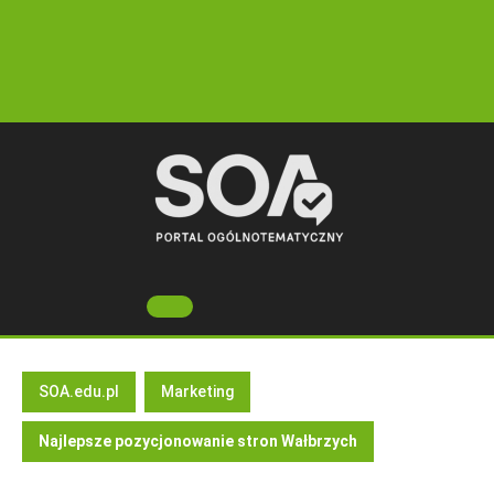
Skip
to
content
Open
Button
SOA.edu.pl
Marketing
Najlepsze pozycjonowanie stron Wałbrzych