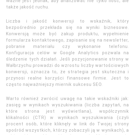
Ważne jest jednak, aby analizować nie tylko ilość, ale
także jakość ruchu.
Liczba i jakość konwersji to wskaźnik, który
bezpośrednio przekłada się na wyniki biznesowe.
Konwersją może być zakup produktu, wypełnienie
formularza kontaktowego, zapisanie się na newsletter,
pobranie materiału czy wykonanie telefonu.
Konfiguracja celów w Google Analytics pozwala na
śledzenie tych działań. Jeśli pozycjonowanie strony w
Wałbrzychu prowadzi do wzrostu liczby wartościowych
konwersji, oznacza to, że strategia jest skuteczna i
przynosi realne korzyści finansowe firmie. Jest to
często najważniejszy miernik sukcesu SEO.
Warto również zwrócić uwagę na takie wskaźniki jak:
zasięg w wynikach wyszukiwania (liczba zapytań, na
które strona jest wyświetlana), współczynnik
klikalności (CTR) w wynikach wyszukiwania (czyli
procent osób, które kliknęły w link do Twojej strony
spośród wszystkich, którzy zobaczyli ją w wynikach), a