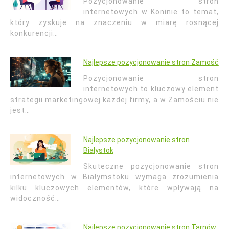
Pozycjonowanie stron
internetowych w Koninie to temat,
który zyskuje na znaczeniu w miarę rosnącej
konkurencji…
Najlepsze pozycjonowanie stron Zamość
Pozycjonowanie stron
internetowych to kluczowy element
strategii marketingowej każdej firmy, a w Zamościu nie
jest…
Najlepsze pozycjonowanie stron
Białystok
Skuteczne pozycjonowanie stron
internetowych w Białymstoku wymaga zrozumienia
kilku kluczowych elementów, które wpływają na
widoczność…
Najlepsze pozycjonowanie stron Tarnów