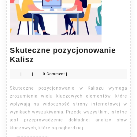
Skuteczne pozycjonowanie
Skuteczne
Kalisz
pozycjonowanie
|
|
0 Comment
|
Kalisz
Skuteczne pozycjonowanie w Kaliszu wymaga
zrozumienia wielu kluczowych elementów, które
wpływają na widoczność strony internetowej w
wynikach wyszukiwania. Przede wszystkim, istotne
jest przeprowadzenie dokładnej analizy słów
kluczowych, które są najbardziej