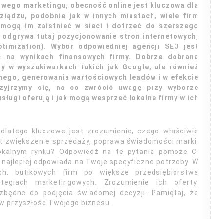
owego marketingu, obecność online jest kluczowa dla
iądzu, podobnie jak w innych miastach, wiele firm
omogą im zaistnieć w sieci i dotrzeć do szerszego
ę odgrywa tutaj pozycjonowanie stron internetowych,
timization). Wybór odpowiedniej agencji SEO jest
ć na wynikach finansowych firmy. Dobrze dobrana
ny w wyszukiwarkach takich jak Google, ale również
znego, generowania wartościowych leadów i w efekcie
zyjrzymy się, na co zwrócić uwagę przy wyborze
sługi oferują i jak mogą wesprzeć lokalne firmy w ich
 dlatego kluczowe jest zrozumienie, czego właściwie
st zwiększenie sprzedaży, poprawa świadomości marki,
okalnym rynku? Odpowiedź na te pytania pomoże Ci
 najlepiej odpowiada na Twoje specyficzne potrzeby. W
ch, butikowych firm po większe przedsiębiorstwa
tegiach marketingowych. Zrozumienie ich oferty,
ezbędne do podjęcia świadomej decyzji. Pamiętaj, że
 w przyszłość Twojego biznesu.