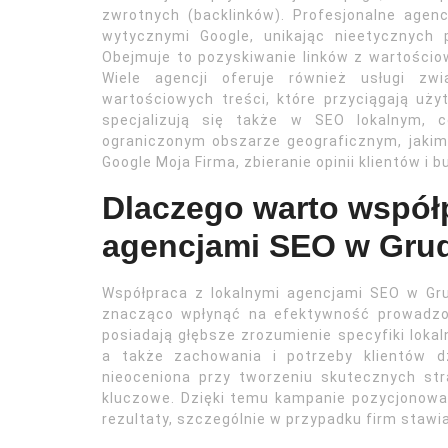
zwrotnych (backlinków). Profesjonalne agenc
wytycznymi Google, unikając nieetycznych p
Obejmuje to pozyskiwanie linków z wartościo
Wiele agencji oferuje również usługi zw
wartościowych treści, które przyciągają uży
specjalizują się także w SEO lokalnym, c
ograniczonym obszarze geograficznym, jakim 
Google Moja Firma, zbieranie opinii klientów i
Dlaczego warto współ
agencjami SEO w Gru
Współpraca z lokalnymi agencjami SEO w Gru
znacząco wpłynąć na efektywność prowadzony
posiadają głębsze zrozumienie specyfiki lokal
a także zachowania i potrzeby klientów d
nieoceniona przy tworzeniu skutecznych stra
kluczowe. Dzięki temu kampanie pozycjonowan
rezultaty, szczególnie w przypadku firm stawia