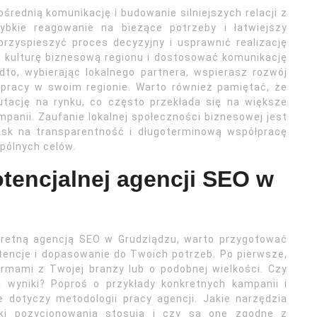
średnią komunikację i budowanie silniejszych relacji z
ybkie reagowanie na bieżące potrzeby i łatwiejszy
przyspieszyć proces decyzyjny i usprawnić realizację
ć kulturę biznesową regionu i dostosować komunikację
dto, wybierając lokalnego partnera, wspierasz rozwój
 pracy w swoim regionie. Warto również pamiętać, że
putację na rynku, co często przekłada się na większe
panii. Zaufanie lokalnej społeczności biznesowej jest
cisk na transparentność i długoterminową współpracę
pólnych celów.
otencjalnej agencji SEO w
kretną agencją SEO w Grudziądzu, warto przygotować
etencje i dopasowanie do Twoich potrzeb. Po pierwsze,
irmami z Twojej branży lub o podobnej wielkości. Czy
li wyniki? Poproś o przykłady konkretnych kampanii i
e dotyczy metodologii pracy agencji. Jakie narzędzia
iki pozycjonowania stosują i czy są one zgodne z