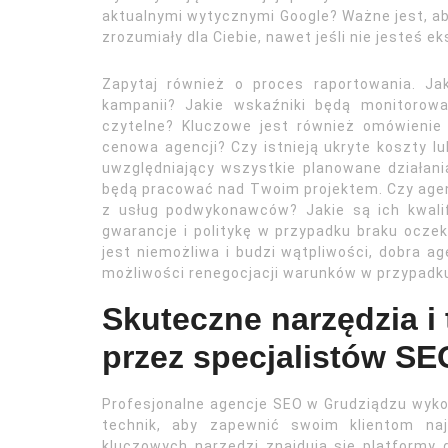
aktualnymi wytycznymi Google? Ważne jest, ab
zrozumiały dla Ciebie, nawet jeśli nie jesteś 
Zapytaj również o proces raportowania. J
kampanii? Jakie wskaźniki będą monitorow
czytelne? Kluczowe jest również omówienie 
cenowa agencji? Czy istnieją ukryte koszty 
uwzględniający wszystkie planowane działania
będą pracować nad Twoim projektem. Czy agen
z usług podwykonawców? Jakie są ich kwalif
gwarancje i politykę w przypadku braku ocze
jest niemożliwa i budzi wątpliwości, dobra a
możliwości renegocjacji warunków w przypadk
Skuteczne narzędzia i
przez specjalistów S
Profesjonalne agencje SEO w Grudziądzu wyko
technik, aby zapewnić swoim klientom na
kluczowych narzędzi znajdują się platformy 