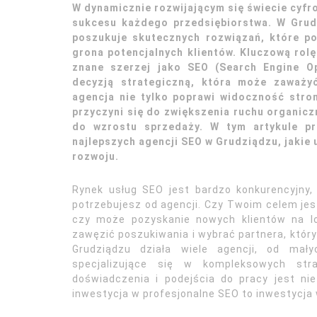
W dynamicznie rozwijającym się świecie cyfr
sukcesu każdego przedsiębiorstwa. W Grudz
poszukuje skutecznych rozwiązań, które p
grona potencjalnych klientów. Kluczową rol
znane szerzej jako SEO (Search Engine Op
decyzją strategiczną, która może zaważy
agencja nie tylko poprawi widoczność stro
przyczyni się do zwiększenia ruchu organic
do wzrostu sprzedaży. W tym artykule pr
najlepszych agencji SEO w Grudziądzu, jakie u
rozwoju.
Rynek usług SEO jest bardzo konkurencyjny,
potrzebujesz od agencji. Czy Twoim celem je
czy może pozyskanie nowych klientów na l
zawęzić poszukiwania i wybrać partnera, który
Grudziądzu działa wiele agencji, od mały
specjalizujące się w kompleksowych stra
doświadczenia i podejścia do pracy jest ni
inwestycja w profesjonalne SEO to inwestycja