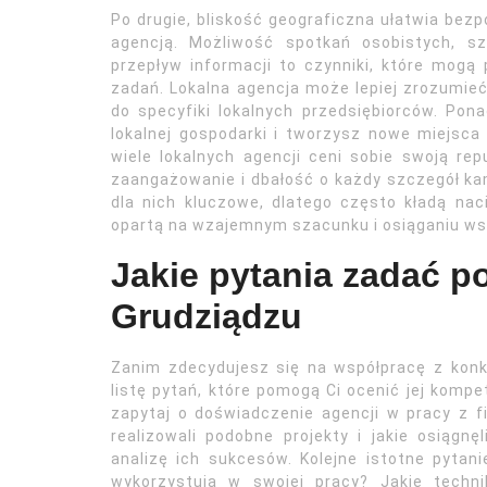
Po drugie, bliskość geograficzna ułatwia bezpo
agencją. Możliwość spotkań osobistych, sz
przepływ informacji to czynniki, które mogą 
zadań. Lokalna agencja może lepiej zrozumie
do specyfiki lokalnych przedsiębiorców. Pona
lokalnej gospodarki i tworzysz nowe miejsca
wiele lokalnych agencji ceni sobie swoją re
zaangażowanie i dbałość o każdy szczegół kam
dla nich kluczowe, dlatego często kładą na
opartą na wzajemnym szacunku i osiąganiu ws
Jakie pytania zadać p
Grudziądzu
Zanim zdecydujesz się na współpracę z kon
listę pytań, które pomogą Ci ocenić jej komp
zapytaj o doświadczenie agencji w pracy z f
realizowali podobne projekty i jakie osiągnę
analizę ich sukcesów. Kolejne istotne pytani
wykorzystują w swojej pracy? Jakie techn