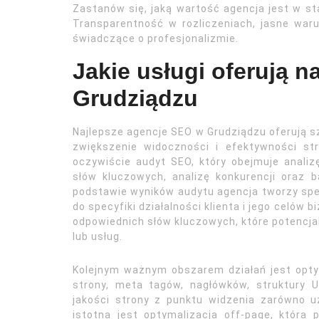
Zastanów się, jaką wartość agencja jest w s
Transparentność w rozliczeniach, jasne war
świadczące o profesjonalizmie.
Jakie usługi oferują 
Grudziądzu
Najlepsze agencje SEO w Grudziądzu oferują s
zwiększenie widoczności i efektywności st
oczywiście audyt SEO, który obejmuje analiz
słów kluczowych, analizę konkurencji oraz 
podstawie wyników audytu agencja tworzy sp
do specyfiki działalności klienta i jego celów
odpowiednich słów kluczowych, które potencjal
lub usług.
Kolejnym ważnym obszarem działań jest optym
strony, meta tagów, nagłówków, struktury 
jakości strony z punktu widzenia zarówno u
istotna jest optymalizacja off-page, która