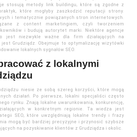
je stosują metody link buildingu, które są zgodne z
raktyk, które mogłyby zaszkodzić reputacji strony.
wych i tematycznie powiązanych stron internetowych.
iązane z content marketingiem, czyli tworzeniem
tkowników i budują autorytet marki. Niektóre agencje
o jest niezwykle ważne dla firm działających na
jest Grudziądz. Obejmuje to optymalizację wizytówki
 budowanie lokalnych sygnałów SEO.
pracować z lokalnymi
dziądzu
dziądzu niesie ze sobą szereg korzyści, które mogą
ch działań. Po pierwsze, lokalni specjaliści często
nego rynku. Znają lokalne uwarunkowania, konkurencję,
ziałających w konkretnym regionie. Ta wiedza jest
tegii SEO, które uwzględniają lokalne trendy i frazy
ia mogą być bardziej precyzyjne i przynosić szybsze
jących na pozyskiwanie klientów z Grudziądza i okolic.