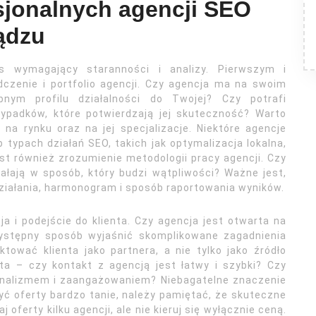
sjonalnych agencji SEO
ądzu
s wymagający staranności i analizy. Pierwszym i
zenie i portfolio agencji. Czy agencja ma na swoim
ym profilu działalności do Twojej? Czy potrafi
zypadków, które potwierdzają jej skuteczność? Warto
na rynku oraz na jej specjalizacje. Niektóre agencje
typach działań SEO, takich jak optymalizacja lokalna,
t również zrozumienie metodologii pracy agencji. Czy
ałają w sposób, który budzi wątpliwości? Ważne jest,
działania, harmonogram i sposób raportowania wyników.
a i podejście do klienta. Czy agencja jest otwarta na
zystępny sposób wyjaśnić skomplikowane zagadnienia
ować klienta jako partnera, a nie tylko jako źródło
ta – czy kontakt z agencją jest łatwy i szybki? Czy
jonalizmem i zaangażowaniem? Niebagatelne znaczenie
ć oferty bardzo tanie, należy pamiętać, że skuteczne
ferty kilku agencji, ale nie kieruj się wyłącznie ceną.