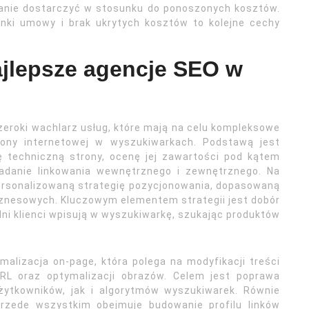
tanie dostarczyć w stosunku do ponoszonych kosztów.
unki umowy i brak ukrytych kosztów to kolejne cechy
najlepsze agencje SEO w
zeroki wachlarz usług, które mają na celu kompleksowe
rony internetowej w wyszukiwarkach. Podstawą jest
ę techniczną strony, ocenę jej zawartości pod kątem
badanie linkowania wewnętrznego i zewnętrznego. Na
ersonalizowaną strategię pozycjonowania, dopasowaną
 biznesowych. Kluczowym elementem strategii jest dobór
ni klienci wpisują w wyszukiwarkę, szukając produktów
alizacja on-page, która polega na modyfikacji treści
URL oraz optymalizacji obrazów. Celem jest poprawa
żytkowników, jak i algorytmów wyszukiwarek. Równie
 przede wszystkim obejmuje budowanie profilu linków