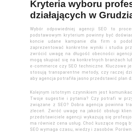
Kryteria wyboru profe
działających w Grudzi
Wybór odpowiedniej agencji SEO to proce
podstawowym kryterium powinny być doświadc
koncie udane kampanie dla firm o podobn
zaprezentować konkretne wyniki i studia pr
zwrócić uwagę na długość obecności agencji 
mogą skupiać się na konkretnych branżach lub 
e-commerce czy SEO techniczne. Kluczowe jes
stosują transparentne metody, czy raczej dzi
aby agencja potrafiła jasno przedstawić plan 
Kolejnym istotnym czynnikiem jest komunikacj
Twoje sugestie i pytania? Czy potrafi w pr
związane z SEO? Dobra agencja powinna trakt
zleceń. Zwróć uwagę na jakość obsługi klien
przedstawiciele agencji wykazują się profes
ma również cena usług. Choć kuszące mogą by
SEO wymaga czasu, wiedzy i zasobów. Porównaj o