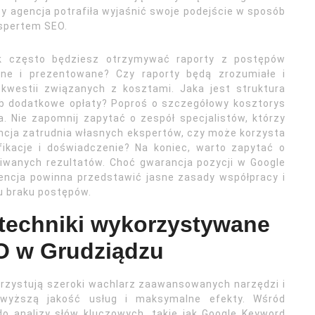
y agencja potrafiła wyjaśnić swoje podejście w sposób
ekspertem SEO.
ak często będziesz otrzymywać raporty z postępów
ane i prezentowane? Czy raporty będą zrozumiałe i
kwestii związanych z kosztami. Jaka jest struktura
lub dodatkowe opłaty? Poproś o szczegółowy kosztorys
. Nie zapomnij zapytać o zespół specjalistów, którzy
cja zatrudnia własnych ekspertów, czy może korzysta
ikacje i doświadczenie? Na koniec, warto zapytać o
kiwanych rezultatów. Choć gwarancja pozycji w Google
gencja powinna przedstawić jasne zasady współpracy i
u braku postępów.
 techniki wykorzystywane
EO w Grudziądzu
rzystują szeroki wachlarz zaawansowanych narzędzi i
jwyższą jakość usług i maksymalne efekty. Wśród
do analizy słów kluczowych, takie jak Google Keyword