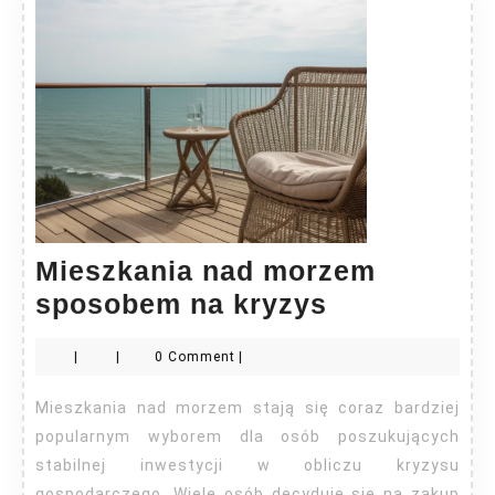
Mieszkania nad morzem
Mieszkania
sposobem na kryzys
nad
|
|
0 Comment
|
morzem
sposobem
Mieszkania nad morzem stają się coraz bardziej
na
popularnym wyborem dla osób poszukujących
kryzys
stabilnej inwestycji w obliczu kryzysu
gospodarczego. Wiele osób decyduje się na zakup