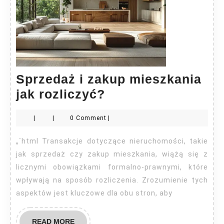
Sprzedaż i zakup mieszkania
Sprzedaż
jak rozliczyć?
i
|
|
0 Comment
|
zakup
mieszkania
„`html Transakcje dotyczące nieruchomości, takie
jak
jak sprzedaż czy zakup mieszkania, wiążą się z
rozliczyć?
licznymi obowiązkami formalno-prawnymi, które
wpływają na sposób rozliczenia. Zrozumienie tych
aspektów jest kluczowe dla obu stron, aby
READ
READ MORE