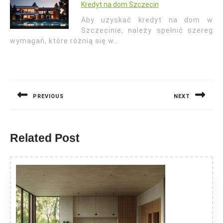
Kredyt na dom Szczecin
Aby uzyskać kredyt na dom w
Szczecinie, należy spełnić szereg
wymagań, które różnią się w…
Nawigacja
wpisu
PREVIOUS
NEXT
Previous
Next
post:
post:
Related Post