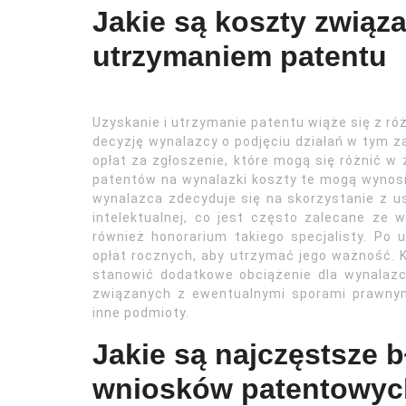
Jakie są koszty związ
utrzymaniem patentu
Uzyskanie i utrzymanie patentu wiąże się z r
decyzję wynalazcy o podjęciu działań w tym 
opłat za zgłoszenie, które mogą się różnić w 
patentów na wynalazki koszty te mogą wynosić 
wynalazca zdecyduje się na skorzystanie z us
intelektualnej, co jest często zalecane ze 
również honorarium takiego specjalisty. Po 
opłat rocznych, aby utrzymać jego ważność. 
stanowić dodatkowe obciążenie dla wynalazc
związanych z ewentualnymi sporami prawnym
inne podmioty.
Jakie są najczęstsze b
wniosków patentowyc