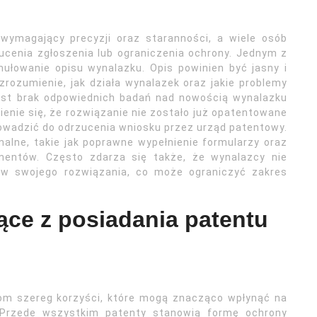
wymagający precyzji oraz staranności, a wiele osób
ucenia zgłoszenia lub ograniczenia ochrony. Jednym z
ułowanie opisu wynalazku. Opis powinien być jasny i
rozumienie, jak działa wynalazek oraz jakie problemy
est brak odpowiednich badań nad nowością wynalazku
enie się, że rozwiązanie nie zostało już opatentowane
rowadzić do odrzucenia wniosku przez urząd patentowy.
alne, takie jak poprawne wypełnienie formularzy oraz
entów. Często zdarza się także, że wynalazcy nie
ów swojego rozwiązania, co może ograniczyć zakres
nące z posiadania patentu
wom szereg korzyści, które mogą znacząco wpłynąć na
. Przede wszystkim patenty stanowią formę ochrony