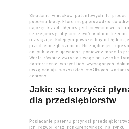
Składanie wniosków patentowych to proces 
popełnia błędy, które mogą prowadzić do odrz
najczęstszych błędów jest niewłaściwe sform
szczegółowy, aby umożliwić osobom trzecim z
rozwiązuje. Kolejnym powszechnym błędem j
przed jego zgłoszeniem. Niezbędne jest upewni
ani publicznie ujawnione, ponieważ może to p
Warto również zwrócić uwagę na kwestie form
dostarczenie wszystkich wymaganych dokum
uwzględniają wszystkich możliwych wariant
ochrony.
Jakie są korzyści pły
dla przedsiębiorstw
Posiadanie patentu przynosi przedsiębiorst
ich rozwój oraz konkurencyjność na rynku