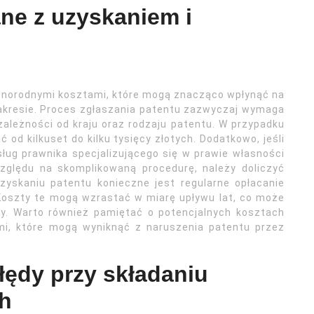
ane z uzyskaniem i
óżnorodnymi kosztami, które mogą znacząco wpłynąć na
zakresie. Proces zgłaszania patentu zazwyczaj wymaga
zależności od kraju oraz rodzaju patentu. W przypadku
od kilkuset do kilku tysięcy złotych. Dodatkowo, jeśli
ług prawnika specjalizującego się w prawie własności
względu na skomplikowaną procedurę, należy doliczyć
uzyskaniu patentu konieczne jest regularne opłacanie
Koszty te mogą wzrastać w miarę upływu lat, co może
y. Warto również pamiętać o potencjalnych kosztach
i, które mogą wyniknąć z naruszenia patentu przez
łędy przy składaniu
h