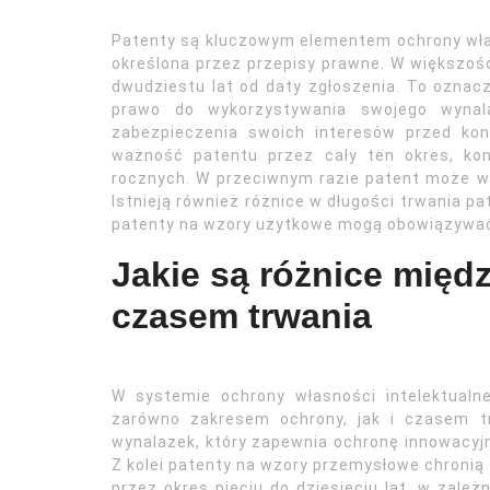
Patenty są kluczowym elementem ochrony własno
określona przez przepisy prawne. W większośc
dwudziestu lat od daty zgłoszenia. To oznac
prawo do wykorzystywania swojego wynala
zabezpieczenia swoich interesów przed ko
ważność patentu przez cały ten okres, kon
rocznych. W przeciwnym razie patent może w
Istnieją również różnice w długości trwania p
patenty na wzory użytkowe mogą obowiązywać k
Jakie są różnice międz
czasem trwania
W systemie ochrony własności intelektualnej
zarówno zakresem ochrony, jak i czasem tr
wynalazek, który zapewnia ochronę innowacyj
Z kolei patenty na wzory przemysłowe chronią
przez okres pięciu do dziesięciu lat, w zależn