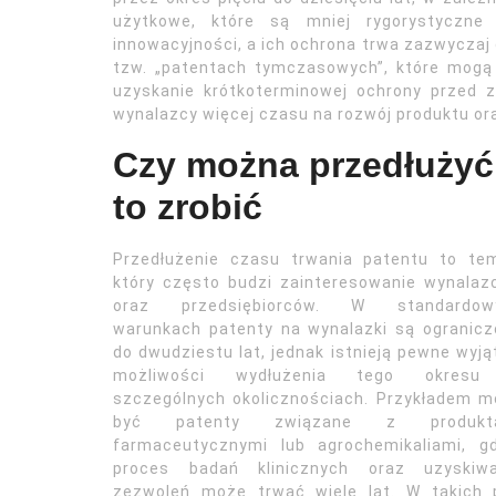
użytkowe, które są mniej rygorystyczn
innowacyjności, a ich ochrona trwa zazwyczaj 
tzw. „patentach tymczasowych”, które mogą
uzyskanie krótkoterminowej ochrony przed z
wynalazcy więcej czasu na rozwój produktu or
Czy można przedłużyć 
to zrobić
Przedłużenie czasu trwania patentu to tem
który często budzi zainteresowanie wynala
oraz przedsiębiorców. W standardow
warunkach patenty na wynalazki są ogranic
do dwudziestu lat, jednak istnieją pewne wyjąt
możliwości wydłużenia tego okres
szczególnych okolicznościach. Przykładem 
być patenty związane z produkt
farmaceutycznymi lub agrochemikaliami, gd
proces badań klinicznych oraz uzyskiwa
zezwoleń może trwać wiele lat. W takich 