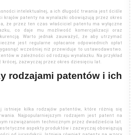
ści intelektualnej, a ich długość trwania jest ściśle
i krajów patenty na wynalazki obowiązują przez okres
za, że przez ten czas właściciel patentu ma wyłączne
zku, co daje mu możliwość komercjalizacji oraz
nkurencją. Warto jednak zauważyć, że aby utrzymać
ieczne jest regularne opłacanie odpowiednich opłat
ygasnąć wcześniej niż przewiduje to ustawodawstwo.
atentów w zależności od rodzaju wynalazku. Na przykład
rócej, zazwyczaj przez okres dziesięciu lat.
y rodzajami patentów i ich
 istnieje kilka rodzajów patentów, które różnią się
wania. Najpopularniejszym rodzajem jest patent na
nym rozwiązaniom technicznym przez dwadzieścia lat.
 estetyczne aspekty produktów i zazwyczaj obowiązują
ości od jurysdykcji. Istnieją również patenty na wzory