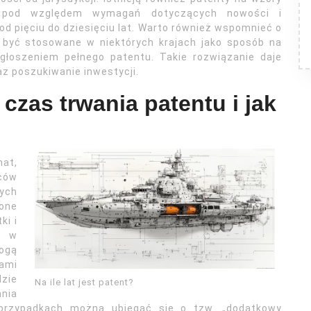
e pod względem wymagań dotyczących nowości i
od pięciu do dziesięciu lat. Warto również wspomnieć o
 być stosowane w niektórych krajach jako sposób na
głoszeniem pełnego patentu. Takie rozwiązanie daje
az poszukiwanie inwestycji.
czas trwania patentu i jak
at,
zców
ych
zone
ki i
u w
mogą
ami
zie
Na ile lat jest patent?
nia
przypadkach można ubiegać się o tzw. „dodatkowy