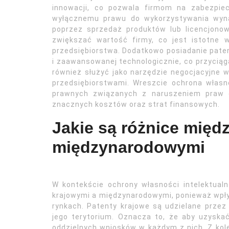
innowacji, co pozwala firmom na zabezpiec
wyłącznemu prawu do wykorzystywania wyna
poprzez sprzedaż produktów lub licencjono
zwiększać wartość firmy, co jest istotne 
przedsiębiorstwa. Dodatkowo posiadanie pate
i zaawansowanej technologicznie, co przycią
również służyć jako narzędzie negocjacyjne
przedsiębiorstwami. Wreszcie ochrona własn
prawnych związanych z naruszeniem praw 
znacznych kosztów oraz strat finansowych.
Jakie są różnice międ
międzynarodowymi
W kontekście ochrony własności intelektualn
krajowymi a międzynarodowymi, ponieważ wpły
rynkach. Patenty krajowe są udzielane przez
jego terytorium. Oznacza to, że aby uzyskać
oddzielnych wniosków w każdym z nich. Z kol