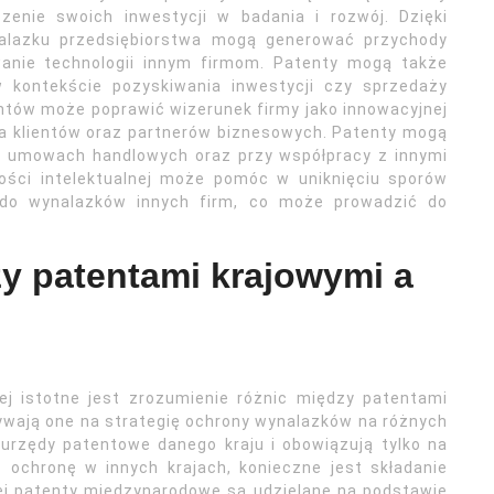
zenie swoich inwestycji w badania i rozwój. Dzięki
lazku przedsiębiorstwa mogą generować przychody
wanie technologii innym firmom. Patenty mogą także
w kontekście pozyskiwania inwestycji czy sprzedaży
ntów może poprawić wizerunek firmy jako innowacyjnej
ga klientów oraz partnerów biznesowych. Patenty mogą
 w umowach handlowych oraz przy współpracy z innymi
ości intelektualnej może pomóc w uniknięciu sporów
do wynalazków innych firm, co może prowadzić do
zy patentami krajowymi a
ej istotne jest zrozumienie różnic między patentami
wają one na strategię ochrony wynalazków na różnych
 urzędy patentowe danego kraju i obowiązują tylko na
 ochronę w innych krajach, konieczne jest składanie
ei patenty międzynarodowe są udzielane na podstawie