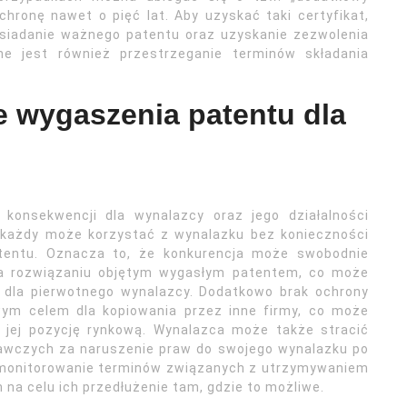
chronę nawet o pięć lat. Aby uzyskać taki certyfikat,
posiadanie ważnego patentu oraz uzyskanie zezwolenia
e jest również przestrzeganie terminów składania
e wygaszenia patentu dla
konsekwencji dla wynalazcy oraz jego działalności
 każdy może korzystać z wynalazku bez konieczności
atentu. Oznacza to, że konkurencja może swobodnie
na rozwiązaniu objętym wygasłym patentem, co może
dla pierwotnego wynalazcy. Dodatkowo brak ochrony
twym celem dla kopiowania przez inne firmy, co może
 jej pozycję rynkową. Wynalazca może także stracić
wczych za naruszenie praw do swojego wynalazku po
t monitorowanie terminów związanych z utrzymywaniem
na celu ich przedłużenie tam, gdzie to możliwe.