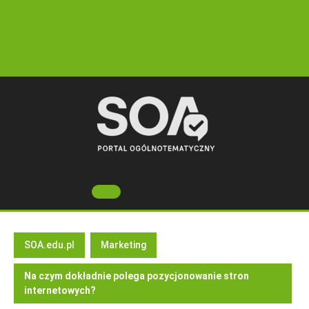
Skip
to
content
Open
Button
SOA.edu.pl
Marketing
Na czym dokładnie polega pozycjonowanie stron
internetowych?