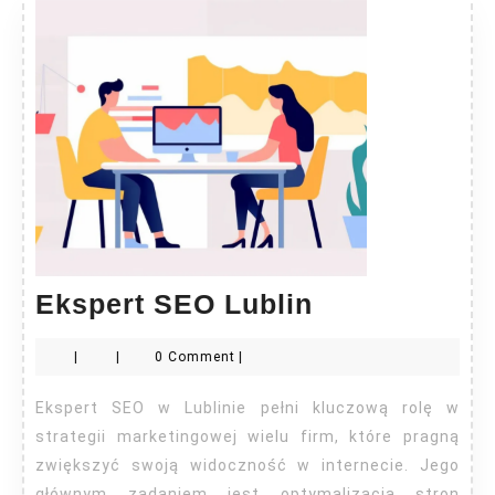
Ekspert
Ekspert SEO Lublin
SEO
|
|
0 Comment
|
Lublin
Ekspert SEO w Lublinie pełni kluczową rolę w
strategii marketingowej wielu firm, które pragną
zwiększyć swoją widoczność w internecie. Jego
głównym zadaniem jest optymalizacja stron