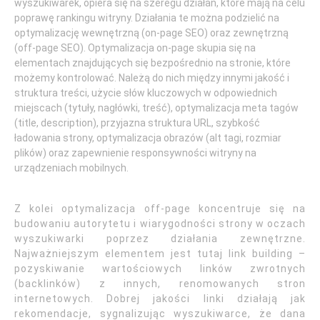
wyszukiwarek, opiera się na szeregu działań, które mają na celu
poprawę rankingu witryny. Działania te można podzielić na
optymalizację wewnętrzną (on-page SEO) oraz zewnętrzną
(off-page SEO). Optymalizacja on-page skupia się na
elementach znajdujących się bezpośrednio na stronie, które
możemy kontrolować. Należą do nich między innymi jakość i
struktura treści, użycie słów kluczowych w odpowiednich
miejscach (tytuły, nagłówki, treść), optymalizacja meta tagów
(title, description), przyjazna struktura URL, szybkość
ładowania strony, optymalizacja obrazów (alt tagi, rozmiar
plików) oraz zapewnienie responsywności witryny na
urządzeniach mobilnych.
Z kolei optymalizacja off-page koncentruje się na
budowaniu autorytetu i wiarygodności strony w oczach
wyszukiwarki poprzez działania zewnętrzne.
Najważniejszym elementem jest tutaj link building –
pozyskiwanie wartościowych linków zwrotnych
(backlinków) z innych, renomowanych stron
internetowych. Dobrej jakości linki działają jak
rekomendacje, sygnalizując wyszukiwarce, że dana