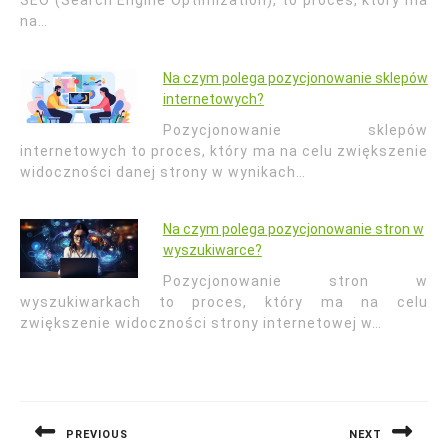
SEO (Search Engine Optimization), to proces, który ma
na…
Na czym polega pozycjonowanie sklepów
internetowych?
Pozycjonowanie sklepów
internetowych to proces, który ma na celu zwiększenie
widoczności danej strony w wynikach…
Na czym polega pozycjonowanie stron w
wyszukiwarce?
Pozycjonowanie stron w
wyszukiwarkach to proces, który ma na celu
zwiększenie widoczności strony internetowej w…
Nawigacja
wpisu
PREVIOUS
NEXT