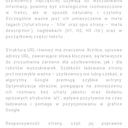
użytkownicy najczęściej używają do wyszukiwania
informacji, powinny być strategicznie rozmieszczone
w treści, ale w sposób naturalny i czytelny.
Szczególnie ważne jest ich umieszczenie w meta
tagach (tytuł strony – `title` oraz opis strony – `meta
description`), nagłówkach (H1, H2, H3 itd.) oraz w
początkowej części tekstu.
Struktura URL również ma znaczenie. Krótkie, opisowe
adresy URL, zawierające słowa kluczowe, są łatwiejsze
do zrozumienia zarówno dla użytkowników, jak i dla
robotów wyszukiwarek. Szybkość ładowania strony
jest niezwykle ważna – użytkownicy nie lubią czekać, a
algorytmy Google premiują szybkie witryny.
Optymalizacja obrazów, polegająca na zmniejszeniu
ich rozmiaru bez utraty jakości oraz dodaniu
opisowych atrybutów `alt`, wpływa pozytywnie na czas
ładowania i pomaga w pozycjonowaniu w grafice
Google.
Responsywność strony, czyli jej poprawne