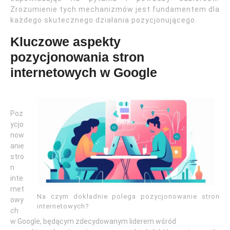
Zrozumienie tych mechanizmów jest fundamentem dla
każdego skutecznego działania pozycjonującego.
Kluczowe aspekty
pozycjonowania stron
internetowych w Google
Poz
ycjo
now
anie
stro
n
inte
rnet
Na czym dokładnie polega pozycjonowanie stron
owy
internetowych?
ch
w Google, będącym zdecydowanym liderem wśród