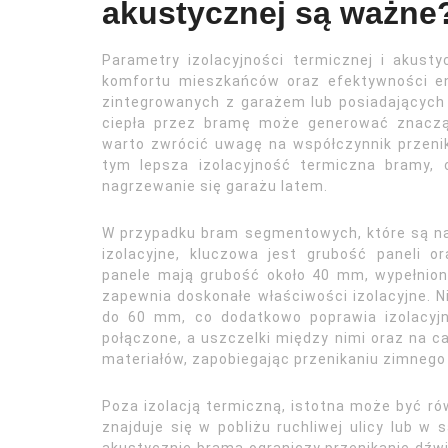
akustycznej są ważne
Parametry izolacyjności termicznej i akus
komfortu mieszkańców oraz efektywności e
zintegrowanych z garażem lub posiadających 
ciepła przez bramę może generować znaczą
warto zwrócić uwagę na współczynnik przenika
tym lepsza izolacyjność termiczna bramy, 
nagrzewanie się garażu latem.
W przypadku bram segmentowych, które są na
izolacyjne, kluczowa jest grubość paneli 
panele mają grubość około 40 mm, wypełnione
zapewnia doskonałe właściwości izolacyjne. N
do 60 mm, co dodatkowo poprawia izolacyjn
połączone, a uszczelki między nimi oraz na c
materiałów, zapobiegając przenikaniu zimnego
Poza izolacją termiczną, istotna może być rów
znajduje się w pobliżu ruchliwej ulicy lub w