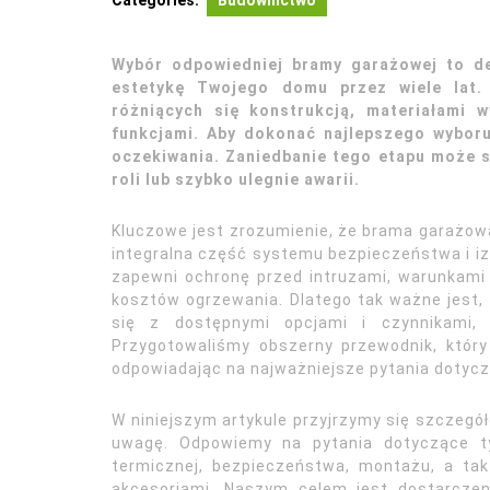
Categories:
Budownictwo
Wybór odpowiedniej bramy garażowej to de
estetykę Twojego domu przez wiele lat.
różniących się konstrukcją, materiałami 
funkcjami. Aby dokonać najlepszego wyboru
oczekiwania. Zaniedbanie tego etapu może s
roli lub szybko ulegnie awarii.
Kluczowe jest zrozumienie, że brama garażowa
integralna część systemu bezpieczeństwa i iz
zapewni ochronę przed intruzami, warunkami 
kosztów ogrzewania. Dlatego tak ważne jest,
się z dostępnymi opcjami i czynnikami, 
Przygotowaliśmy obszerny przewodnik, który
odpowiadając na najważniejsze pytania dotyc
W niniejszym artykule przyjrzymy się szczeg
uwagę. Odpowiemy na pytania dotyczące typ
termicznej, bezpieczeństwa, montażu, a ta
akcesoriami. Naszym celem jest dostarczen