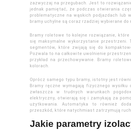
zazwyczaj na przegubach. Jest to rozwiązani
jednak pamiętać, że podczas otwierania czę
problematyczne na wąskich podjazdach lub 
bramy uchylne są coraz rzadziej wybierane d
Bramy roletowe to kolejne rozwiązanie, które 
się maksymalne wykorzystanie przestrzeni. 
segmentów, które zwijają się do kompakto
Pozwala to na całkowite uwolnienie przestrze
przykład na przechowywanie. Bramy roletow
kolorach.
Oprócz samego typu bramy, istotny jest równi
Bramy ręczne wymagają fizycznego wysiłku d
zwłaszcza w trudnych warunkach pogodo
elektryczny, otwierają się i zamykają za pom
użytkowania. Automatyka to również dodat
przeszkód, które natychmiast zatrzymują ruc
Jakie parametry izolac