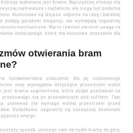
 którego wykonana jest brama. Najczęściej stosuje się
zwyczaj najtrwalsze i najtańsze, ale mogą być podatne
zone. Aluminiowe są lżejsze, odporne na rdzę i bardziej
e dodają garażowi elegancji, ale wymagają regularnej
kodzenia mechaniczne. Warto również zwrócić uwagę na
nienia izolacyjnego, które ma kluczowe znaczenie dla
izmów otwierania bram
pne?
a fundamentalne znaczenie dla jej codziennego
eństwo oraz wymagania dotyczące przestrzeni wokół
m jest brama segmentowa, która dzięki podziałowi na
, przesuwając się po prowadnicach pod sufitem. Taki
zny, ponieważ nie wymaga wolnej przestrzeni przed
jazdów. Dodatkowo, segmenty są zazwyczaj doskonale
czędność energii.
prostszy sposób, unosząc całe skrzydło bramy do góry,