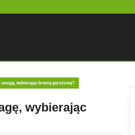
 uwagę, wybierając bramę garażową?
agę, wybierając