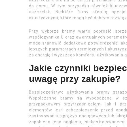
akustycznie brama ograniczy przenikanie dźw
do domu. W tym przypadku również kluczowe
uszczelek. Niektóre firmy oferują spec
akustycznymi, które mogą być dobrym rozwiąza
Przy wyborze bramy warto poprosić sprz
współczynnika U oraz ewentualnych parametrów
mogą stanowić dodatkowe potwierdzenie jakoś
lepszych parametrach termicznych i akustycz
za energię i wyższego komfortu użytkowania g
Jakie czynniki bezpie
uwagę przy zakupie?
Bezpieczeństwo użytkowania bramy garażo
Współczesne bramy są wyposażone w sze
przypadkowym przytrzaśnięciem, jak i pr
elementów jest zabezpieczenie przed opad
zastosowaniu sprężyn naciągowych lub skręt
zapobiega jego nagłemu, niekontrolowanemu 