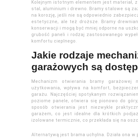
Kolejnym istotnym elementem jest materiał, z
stal, aluminium i drewno. Bramy stalowe są za
na korozję, jeśli nie są odpowiednio zabezpiec
estetyczne, ale też droższe. Bramy drewnian
konserwacji i mogą być mniej odporne na usz
grubość paneli i rodzaj zastosowanego wypeł
komfortu cieplnego.
Jakie rodzaje mechan
garażowych są dostę
Mechanizm otwierania bramy garażowej m
użytkowania, wpływa na komfort, bezpiecz
garażu. Najczęściej spotykanym rozwiązanie
poziome panele, otwiera się pionowo do góry
sposób otwierania jest niezwykle praktyc
garażem, co jest idealne dla krótkich pod
izolowane termicznie, co przekłada się na osz
Alternatywą jest brama uchylna. Działa ona w 