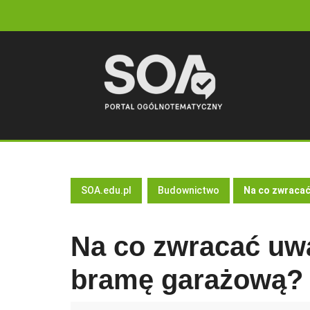
Skip
to
content
SOA.edu.pl
Budownictwo
Na co zwracać
Na co zwracać uw
bramę garażową?