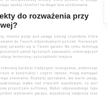
ając spokój i komfort na długie lata użytkowania.
ekty do rozważenia przy
owej?
ej, musisz wziąć pod uwagę szereg czynników, które
asowanie do Twoich indywidualnych potrzeb. Pierwszym
lepiej sprawdzi się w Twoim garażu. Na rynku dominują
 poziomych paneli łączonych zawiasami, otwierających
izolację termiczną i oszczędność miejsca.
 stanowią bardziej tradycyjne rozwiązanie, podnosząc
ostsze w konstrukcji i często tańsze, mogą wymagać
ego otwierania. Rzadziej spotykane, ale warte uwagi,
kompaktowego wałka nad otworem wjazdowym, co jest
onej przestrzeni sufitowej. Wybór odpowiedniego typu
ystkim wymiarami garażu, wysokością nadproża oraz