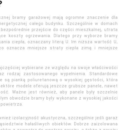
?
tycznej bramy garażowej mają ogromne znaczenie dla
nergetycznej całego budynku. Szczególnie w domach
bezpośrednie przejście do części mieszkalnej, utrata
ce koszty ogrzewania. Dlatego przy wyborze bramy
nia ciepła, oznaczany literą U. Im niższa wartość U,
co oznacza mniejsze straty ciepła zimą i mniejsze
jczęściej wybierane ze względu na swoje właściwości
oraz rodzaj zastosowanego wypełnienia. Standardowe
 są pianką poliuretanową o wysokiej gęstości, która
iektóre modele oferują jeszcze grubsze panele, nawet
ość. Ważne jest również, aby panele były szczelnie
ałym obwodzie bramy były wykonane z wysokiej jakości
 powietrza.
nież izolacyjność akustyczna, szczególnie jeśli garaż
 sąsiedztwie hałaśliwych obiektów. Dobrze zaizolowana