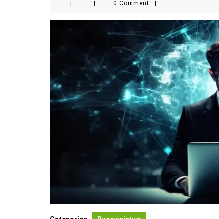
|
|
0 Comment
|