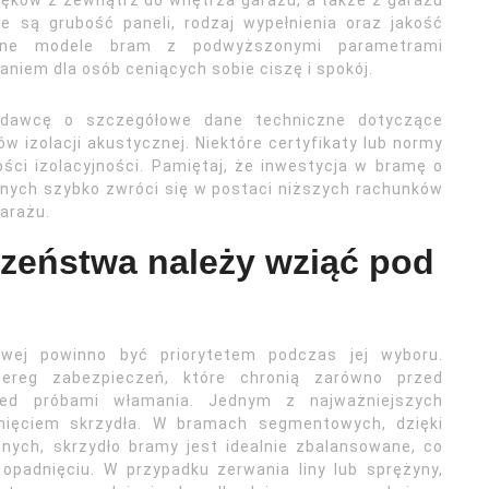
ięków z zewnątrz do wnętrza garażu, a także z garażu
 są grubość paneli, rodzaj wypełnienia oraz jakość
jalne modele bram z podwyższonymi parametrami
niem dla osób ceniących sobie ciszę i spokój.
edawcę o szczegółowe dane techniczne dotyczące
 izolacji akustycznej. Niektóre certyfikaty lub normy
ci izolacyjności. Pamiętaj, że inwestycja w bramę o
nych szybko zwróci się w postaci niższych rachunków
arażu.
czeństwa należy wziąć pod
wej powinno być priorytetem podczas jej wyboru.
reg zabezpieczeń, które chronią zarówno przed
zed próbami włamania. Jednym z najważniejszych
nięciem skrzydła. W bramach segmentowych, dzięki
nych, skrzydło bramy jest idealnie zbalansowane, co
opadnięciu. W przypadku zerwania liny lub sprężyny,