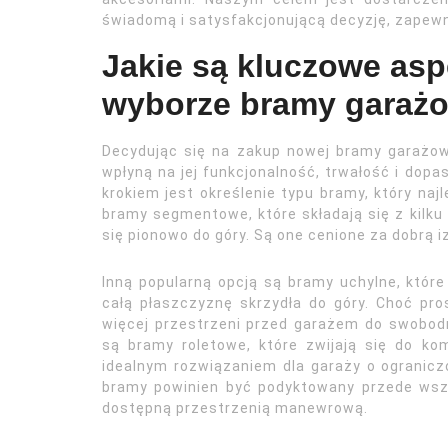
świadomą i satysfakcjonującą decyzję, zapewni
Jakie są kluczowe asp
wyborze bramy garaż
Decydując się na zakup nowej bramy garażow
wpłyną na jej funkcjonalność, trwałość i dop
krokiem jest określenie typu bramy, który naj
bramy segmentowe, które składają się z kilku
się pionowo do góry. Są one cenione za dobrą 
Inną popularną opcją są bramy uchylne, które
całą płaszczyznę skrzydła do góry. Choć pr
więcej przestrzeni przed garażem do swobodn
są bramy roletowe, które zwijają się do 
idealnym rozwiązaniem dla garaży o ogranicz
bramy powinien być podyktowany przede wsz
dostępną przestrzenią manewrową.