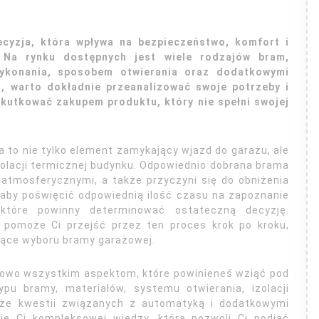
cyzja, która wpływa na bezpieczeństwo, komfort i
 Na rynku dostępnych jest wiele rodzajów bram,
wykonania, sposobem otwierania oraz dodatkowymi
, warto dokładnie przeanalizować swoje potrzeby i
kutkować zakupem produktu, który nie spełni swojej
 to nie tylko element zamykający wjazd do garażu, ale
olacji termicznej budynku. Odpowiednio dobrana brama
atmosferycznymi, a także przyczyni się do obniżenia
 aby poświęcić odpowiednią ilość czasu na zapoznanie
które powinny determinować ostateczną decyzję.
 pomoże Ci przejść przez ten proces krok po kroku,
zące wyboru bramy garażowej.
ółowo wszystkim aspektom, które powinieneś wziąć pod
u bramy, materiałów, systemu otwierania, izolacji
kże kwestii związanych z automatyką i dodatkowymi
ie Ci kompleksowej wiedzy, która pozwoli Ci podjąć