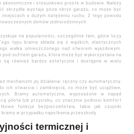
e ekonomiczne i stosunkowo proste w budowie. Należy
ść skrzydła wystaje poza obrys garażu, co może być
w miejscach o dużym natężeniu ruchu. Z tego powodu
o nowoczesnych domów jednorodzinnych.
zyskuje na popularności, szczególnie tam, gdzie liczy
Tego typu brama składa się z wąskich, elastycznych
wego wałka umieszczonego nad otworem wjazdowym.
ni pod sufitem garażu, która może być wykorzystana na
e są również bardzo estetyczne i dostępne w wielu
eż mechanizm jej działania: ręczny czy automatyczny.
o ich otwarcia i zamknięcia, co może być uciążliwe,
wych. Bramy automatyczne, wyposażone w napęd
ocą pilota lub przycisku, co znacznie podnosi komfort
kowe funkcje bezpieczeństwa, takie jak czujniki
h bramy w przypadku napotkania przeszkody.
yjności termicznej i