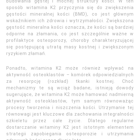
budowania gęstej i mocnej struktury kości. W ten
sposób witamina K2 przyczynia się do zwiększenia
gęstości mineralnej kości (BMD), co jest głównym
wskaźnikiem ich zdrowia i wytrzymałości. Zwiększona
gęstość mineralna kości oznacza, że kości są bardziej
odporne na złamania, co jest szczególnie ważne w
profilaktyce osteoporozy, choroby charakteryzującej
się postępującą utratą masy kostnej i zwiększonym
ryzykiem złamań.
Ponadto, witamina K2 może również wpływać na
aktywność osteoklastów – komórek odpowiedzialnych
za resorpcję (rozkład) tkanki kostnej. Choć
mechanizmy te są wciąż badane, istnieją dowody
sugerujące, że witamina K2 może hamować nadmierną
aktywność osteoklastów, tym samym równoważąc
procesy tworzenia i niszczenia kości. Utrzymanie tej
równowagi jest kluczowe dla zachowania integralności
szkieletu przez całe życie. Dlatego regularne
dostarczanie witaminy K2 jest istotnym elementem
strategii zapobiegania osteoporozie i utrzymania