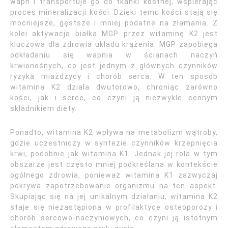
wapń i transportuje go do tkanki kostnej, wspierając
proces mineralizacji kości. Dzięki temu kości stają się
mocniejsze, gęstsze i mniej podatne na złamania. Z
kolei aktywacja białka MGP przez witaminę K2 jest
kluczowa dla zdrowia układu krążenia. MGP zapobiega
odkładaniu się wapnia w ścianach naczyń
krwionośnych, co jest jednym z głównych czynników
ryzyka miażdżycy i chorób serca. W ten sposób
witamina K2 działa dwutorowo, chroniąc zarówno
kości, jak i serce, co czyni ją niezwykle cennym
składnikiem diety.
Ponadto, witamina K2 wpływa na metabolizm wątroby,
gdzie uczestniczy w syntezie czynników krzepnięcia
krwi, podobnie jak witamina K1. Jednak jej rola w tym
obszarze jest często mniej podkreślana w kontekście
ogólnego zdrowia, ponieważ witamina K1 zazwyczaj
pokrywa zapotrzebowanie organizmu na ten aspekt.
Skupiając się na jej unikalnym działaniu, witamina K2
staje się niezastąpiona w profilaktyce osteoporozy i
chorób sercowo-naczyniowych, co czyni ją istotnym