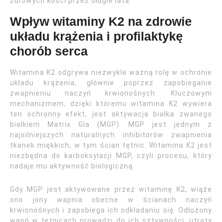
zdrowych kości przez długie lata.
Wpływ witaminy K2 na zdrowie
układu krążenia i profilaktykę
chorób serca
Witamina K2 odgrywa niezwykle ważną rolę w ochronie
układu krążenia, głównie poprzez zapobieganie
zwapnieniu naczyń krwionośnych. Kluczowym
mechanizmem, dzięki któremu witamina K2 wywiera
ten ochronny efekt, jest aktywacja białka zwanego
białkiem Matrix Gla (MGP). MGP jest jednym z
najsilniejszych naturalnych inhibitorów zwapnienia
tkanek miękkich, w tym ścian tętnic. Witamina K2 jest
niezbędna do karboksylacji MGP, czyli procesu, który
nadaje mu aktywność biologiczną.
Gdy MGP jest aktywowane przez witaminę K2, wiąże
ono jony wapnia obecne w ścianach naczyń
krwionośnych i zapobiega ich odkładaniu się. Odłożony
wapń w tętnicach prowadzi do ich sztywności, utraty