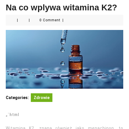
Na co wplywa witamina K2?
|
|
0 Comment
|
Categories:
Zdrowie
„`html
Witamina K2, znana również jako menachinon, to