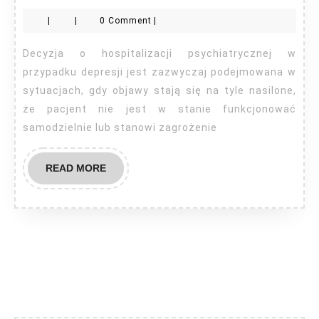
trwa
|
|
0 Comment
|
poby
w
Decyzja o hospitalizacji psychiatrycznej w
szpit
przypadku depresji jest zazwyczaj podejmowana w
psyc
sytuacjach, gdy objawy stają się na tyle nasilone,
że pacjent nie jest w stanie funkcjonować
depr
samodzielnie lub stanowi zagrożenie
READ
READ MORE
MORE