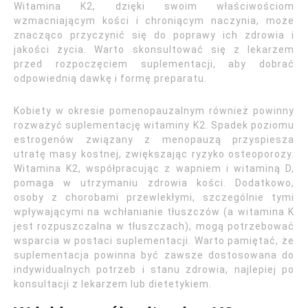
Witamina K2, dzięki swoim właściwościom
wzmacniającym kości i chroniącym naczynia, może
znacząco przyczynić się do poprawy ich zdrowia i
jakości życia. Warto skonsultować się z lekarzem
przed rozpoczęciem suplementacji, aby dobrać
odpowiednią dawkę i formę preparatu.
Kobiety w okresie pomenopauzalnym również powinny
rozważyć suplementację witaminy K2. Spadek poziomu
estrogenów związany z menopauzą przyspiesza
utratę masy kostnej, zwiększając ryzyko osteoporozy.
Witamina K2, współpracując z wapniem i witaminą D,
pomaga w utrzymaniu zdrowia kości. Dodatkowo,
osoby z chorobami przewlekłymi, szczególnie tymi
wpływającymi na wchłanianie tłuszczów (a witamina K
jest rozpuszczalna w tłuszczach), mogą potrzebować
wsparcia w postaci suplementacji. Warto pamiętać, że
suplementacja powinna być zawsze dostosowana do
indywidualnych potrzeb i stanu zdrowia, najlepiej po
konsultacji z lekarzem lub dietetykiem.