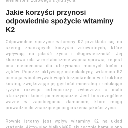
elementem zdrowego stylu życia.
Jakie korzyści przynosi
odpowiednie spożycie witaminy
K2
Odpowiednie spożycie witaminy K2 przekłada się na
szereg znaczących korzyści zdrowotnych, które
wpływają na jakość życia i długowieczność. Jej
kluczowa rola w metabolizmie wapnia sprawia, że jest
ona nieoceniona dla utrzymania mocnych kości i
zębów. Poprzez aktywację osteokalcyny, witamina K2
pomaga wbudowywać wapń bezpośrednio w strukturę
kostną, zwiększając jej gęstość mineralną i redukując
ryzyko rozwoju osteoporozy, zwłaszcza u osób
starszych i kobiet po menopauzie. Jest to szczególnie
ważne w zapobieganiu złamaniom, które mogą
prowadzić do znaczącego pogorszenia jakości życia.
Równie istotny jest wpływ witaminy K2 na układ
krążenia. Aktywując białko MGP, skutecznie hamuje ono