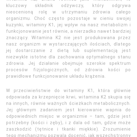
kluczowy składnik odżywczy, który odgrywa
nieocenioną rolę w utrzymaniu zdrowia całego
organizmu. Choć często pozostaje w cieniu swojej
kuzynki, witaminy K1, jej wpływ na nasz metabolizm i
funkcjonowanie jest równie, a nierzadko nawet bardziej
znaczący. Witamina K2 nie jest produkowana przez
nasz organizm w wystarczających ilościach, dlatego
jej dostarczanie z dietą lub suplementacją jest
niezwykle istotne dla zachowania optymalnego stanu
zdrowia. Jej działanie obejmuje szerokie spektrum
procesów fizjologicznych, od zdrowia kości po
prawidłowe funkcjonowanie układu krążenia.
W przeciwieństwie do witaminy K1, która głównie
odpowiada za krzepnięcie krwi, witamina K2 skupia się
na innych, równie ważnych ścieżkach metabolicznych.
Jej głównym zadaniem jest kierowanie wapnia do
odpowiednich miejsc w organizmie – tam, gdzie jest
potrzebny (kości i zęby), i z dala od tam, gdzie może
zaszkodzić (tętnice i tkanki miękkie). Zrozumienie
tego mechanizmu pozwala docenić, jak wszechstronny