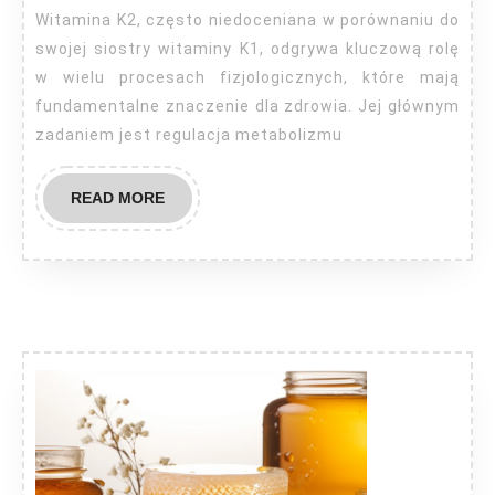
co?
Witamina K2, często niedoceniana w porównaniu do
swojej siostry witaminy K1, odgrywa kluczową rolę
w wielu procesach fizjologicznych, które mają
fundamentalne znaczenie dla zdrowia. Jej głównym
zadaniem jest regulacja metabolizmu
READ
READ MORE
MORE