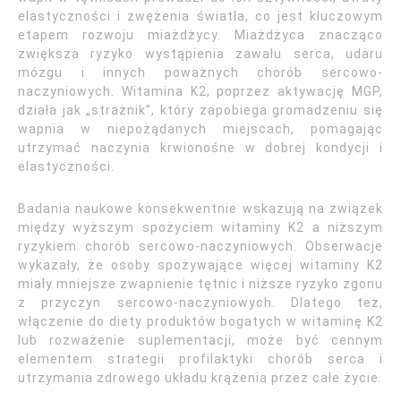
elastyczności i zwężenia światła, co jest kluczowym
etapem rozwoju miażdżycy. Miażdżyca znacząco
zwiększa ryzyko wystąpienia zawału serca, udaru
mózgu i innych poważnych chorób sercowo-
naczyniowych. Witamina K2, poprzez aktywację MGP,
działa jak „strażnik”, który zapobiega gromadzeniu się
wapnia w niepożądanych miejscach, pomagając
utrzymać naczynia krwionośne w dobrej kondycji i
elastyczności.
Badania naukowe konsekwentnie wskazują na związek
między wyższym spożyciem witaminy K2 a niższym
ryzykiem chorób sercowo-naczyniowych. Obserwacje
wykazały, że osoby spożywające więcej witaminy K2
miały mniejsze zwapnienie tętnic i niższe ryzyko zgonu
z przyczyn sercowo-naczyniowych. Dlatego też,
włączenie do diety produktów bogatych w witaminę K2
lub rozważenie suplementacji, może być cennym
elementem strategii profilaktyki chorób serca i
utrzymania zdrowego układu krążenia przez całe życie.