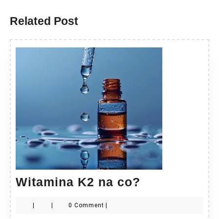
post:
post:
Related Post
Witamina
Witamina K2 na co?
K2
|
|
0 Comment
|
na