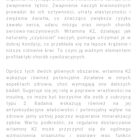
zwapnienie tętnic. Zwapnienie naczyń krwionośnych
prowadzi do ich sztywności, utraty elastyczności i
zwężenia światła, co znacząco zwiększa ryzyko
zawału serca, udaru mózgu oraz innych chorób
sercowo-naczyniowych. Witamina K2, działając jak
naturalny „czyściciel” naczyń, pomaga utrzymać je w
dobrej kondycji, co przekłada się na lepsze krążenie i
niższe ciśnienie krwi. To czyni ją ważnym elementem
profilaktyki chorób cywilizacyjnych.
Oprócz tych dwóch głównych obszarów, witamina K2
wykazuje również potencjalne działanie w innych
aspektach zdrowia, choć wymagają one dalszych
badań. Sugeruje się jej rolę w poprawie wrażliwości na
insulinę, co może być korzystne dla osób z cukrzycą
typu 2. Badania wskazują również na jej
antyoksydacyjne właściwości i potencjalny wpływ na
zdrowie jamy ustnej poprzez wspieranie mineralizacji
zębów. Warto podkreślić, że regularne dostarczanie
witaminy K2 może przyczynić się do ogólnego
wzmocnienia organizmu i poprawy jego funkcji