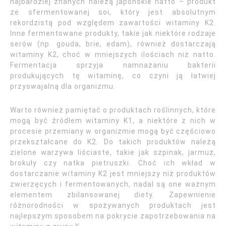
najbardziej znanych należą japońskie natto – produkt
ze sfermentowanej soi, który jest absolutnym
rekordzistą pod względem zawartości witaminy K2.
Inne fermentowane produkty, takie jak niektóre rodzaje
serów (np. gouda, brie, edam), również dostarczają
witaminy K2, choć w mniejszych ilościach niż natto.
Fermentacja sprzyja namnażaniu bakterii
produkujących tę witaminę, co czyni ją łatwiej
przyswajalną dla organizmu.
Warto również pamiętać o produktach roślinnych, które
mogą być źródłem witaminy K1, a niektóre z nich w
procesie przemiany w organizmie mogą być częściowo
przekształcane do K2. Do takich produktów należą
zielone warzywa liściaste, takie jak szpinak, jarmuż,
brokuły czy natka pietruszki. Choć ich wkład w
dostarczanie witaminy K2 jest mniejszy niż produktów
zwierzęcych i fermentowanych, nadal są one ważnym
elementem zbilansowanej diety. Zapewnienie
różnorodności w spożywanych produktach jest
najlepszym sposobem na pokrycie zapotrzebowania na