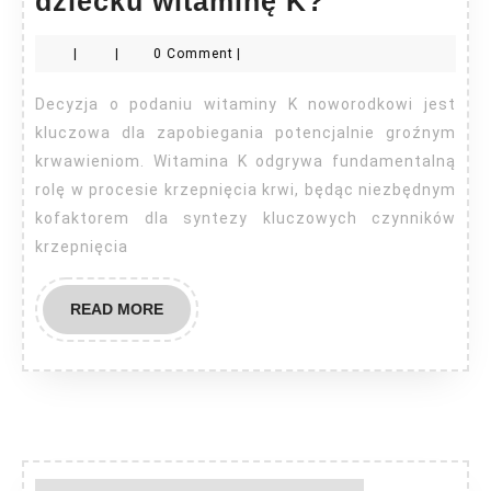
dziecku witaminę K?
powinienem
|
|
0 Comment
|
podać
dziecku
Decyzja o podaniu witaminy K noworodkowi jest
witaminę
kluczowa dla zapobiegania potencjalnie groźnym
K?
krwawieniom. Witamina K odgrywa fundamentalną
rolę w procesie krzepnięcia krwi, będąc niezbędnym
kofaktorem dla syntezy kluczowych czynników
krzepnięcia
READ
READ MORE
MORE