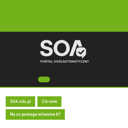
Skip
to
content
Open
Button
SOA.edu.pl
Zdrowie
Na co pomaga witamina b?