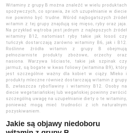
Witaminy z grupy B można znaleźć w wielu produktach
spożywczych, co sprawia, że ich uzupełnianie w diecie
nie powinno być trudne. Wśród najbogatszych źródeł
witamin z tej grupy znajdują się mięso, ryby oraz jaja.
Na przykład wątroba jest jednym z najlepszych źródeł
witaminy B12, natomiast ryby takie jak łosoś czy
tuńczyk dostarczają zarówno witaminy B6, jak i B12.
Roślinne źródła witamin z grupy B obejmują
pełnoziarniste produkty zbożowe, orzechy oraz
nasiona. Warzywa liściaste, takie jak szpinak czy
jarmuż, są bogate w kwas foliowy (witamina B9), który
jest szczególnie ważny dla kobiet w ciąży. Mleko i
produkty mleczne również dostarczają witamin z grupy
B, zwłaszcza ryboflawiny i witaminy B12. Osoby na
diecie wegetariańskiej lub wegańskiej powinny zwrócić
szczególną uwagę na uzupełnianie diety o te witaminy,
ponieważ mogą mieć trudności z ich naturalnym
pozyskiwaniem.
Jakie są objawy niedoboru
witamin z grupy B