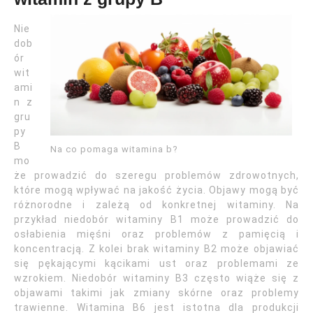
Nie
dob
ór
wit
ami
n z
gru
py
B
Na co pomaga witamina b?
mo
że prowadzić do szeregu problemów zdrowotnych,
które mogą wpływać na jakość życia. Objawy mogą być
różnorodne i zależą od konkretnej witaminy. Na
przykład niedobór witaminy B1 może prowadzić do
osłabienia mięśni oraz problemów z pamięcią i
koncentracją. Z kolei brak witaminy B2 może objawiać
się pękającymi kącikami ust oraz problemami ze
wzrokiem. Niedobór witaminy B3 często wiąże się z
objawami takimi jak zmiany skórne oraz problemy
trawienne. Witamina B6 jest istotna dla produkcji