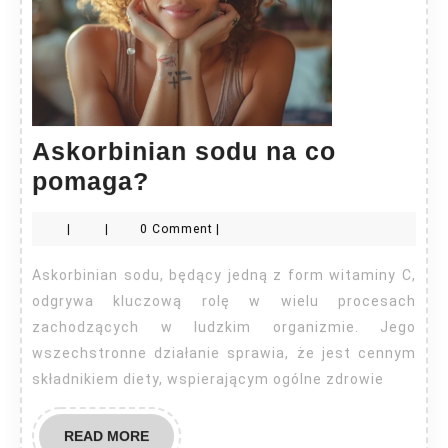
Askorbinian sodu na co
Askorbinian
pomaga?
sodu
|
|
0 Comment
|
na
co
Askorbinian sodu, będący jedną z form witaminy C,
pomaga?
odgrywa kluczową rolę w wielu procesach
zachodzących w ludzkim organizmie. Jego
wszechstronne działanie sprawia, że jest cennym
składnikiem diety, wspierającym ogólne zdrowie
READ
READ MORE