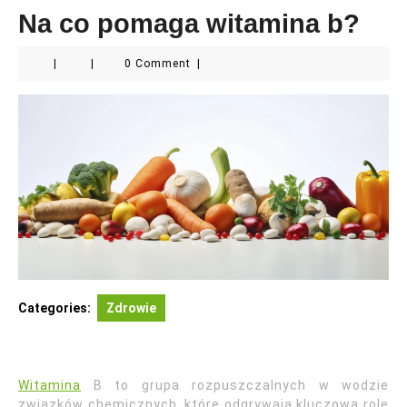
Na co pomaga witamina b?
|
|
0 Comment
|
Categories:
Zdrowie
Witamina
B to grupa rozpuszczalnych w wodzie
związków chemicznych, które odgrywają kluczową rolę