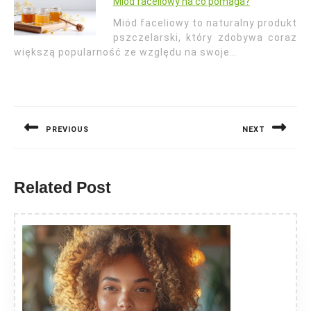
Miód faceliowy na co pomaga?
Miód faceliowy to naturalny produkt
pszczelarski, który zdobywa coraz
większą popularność ze względu na swoje…
Nawigacja
wpisu
PREVIOUS
NEXT
Previous
Next
post:
post:
Related Post