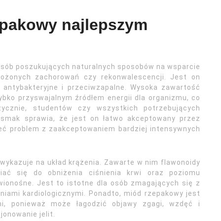
zepakowy najlepszym
osób poszukujących naturalnych sposobów na wsparcie
ożonych zachorowań czy rekonwalescencji. Jest on
, antybakteryjne i przeciwzapalne. Wysoka zawartość
ybko przyswajalnym źródłem energii dla organizmu, co
ycznie, studentów czy wszystkich potrzebujących
y smak sprawia, że jest on łatwo akceptowany przez
ieć problem z zaakceptowaniem bardziej intensywnych
wykazuje na układ krążenia. Zawarte w nim flawonoidy
ać się do obniżenia ciśnienia krwi oraz poziomu
wionośne. Jest to istotne dla osób zmagających się z
niami kardiologicznymi. Ponadto, miód rzepakowy jest
i, ponieważ może łagodzić objawy zgagi, wzdęć i
onowanie jelit.