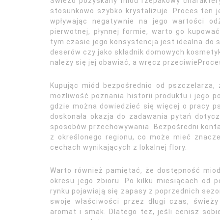
Świeżo pozyskany miód rzepakowy charaktery
stosunkowo szybko krystalizuje. Proces ten je
wpływając negatywnie na jego wartości o
pierwotnej, płynnej formie, warto go kupowa
tym czasie jego konsystencja jest idealna do s
deserów czy jako składnik domowych kosmetyków
należy się jej obawiać, a wręcz przeciwiePro
Kupując miód bezpośrednio od pszczelarza, z
możliwość poznania historii produktu i jego p
gdzie można dowiedzieć się więcej o pracy ps
doskonała okazja do zadawania pytań dotycz
sposobów przechowywania. Bezpośredni konta
z określonego regionu, co może mieć znacz
cechach wynikających z lokalnej flory.
Warto również pamiętać, że dostępność mio
okresu jego zbioru. Po kilku miesiącach od 
rynku pojawiają się zapasy z poprzednich se
swoje właściwości przez długi czas, świeży
aromat i smak. Dlatego też, jeśli cenisz sobi