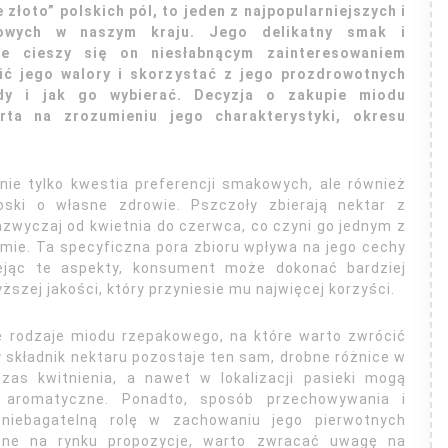
złoto” polskich pól, to jeden z najpopularniejszych i
kowych w naszym kraju. Jego delikatny smak i
że cieszy się on niesłabnącym zainteresowaniem
ić jego walory i skorzystać z jego prozdrowotnych
edy i jak go wybierać. Decyzja o zakupie miodu
ta na zrozumieniu jego charakterystyki, okresu
ie tylko kwestia preferencji smakowych, ale również
oski o własne zdrowie. Pszczoły zbierają nektar z
zwyczaj od kwietnia do czerwca, co czyni go jednym z
mie. Ta specyficzna pora zbioru wpływa na jego cechy
iejąc te aspekty, konsument może dokonać bardziej
szej jakości, który przyniesie mu najwięcej korzyści.
ne rodzaje miodu rzepakowego, na które warto zwrócić
kładnik nektaru pozostaje ten sam, drobne różnice w
zas kwitnienia, a nawet w lokalizacji pasieki mogą
aromatyczne. Ponadto, sposób przechowywania i
niebagatelną rolę w zachowaniu jego pierwotnych
tępne na rynku propozycje, warto zwracać uwagę na