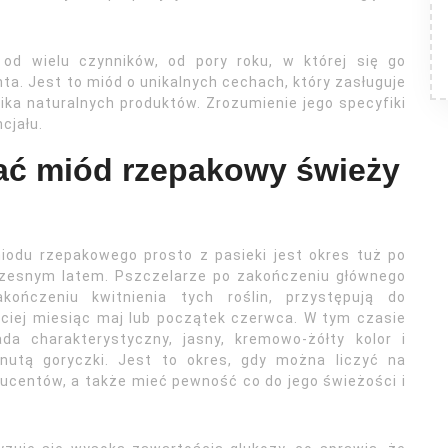
od wielu czynników, od pory roku, w której się go
a. Jest to miód o unikalnych cechach, który zasługuje
ka naturalnych produktów. Zrozumienie jego specyfiki
cjału.
wać miód rzepakowy świeży
du rzepakowego prosto z pasieki jest okres tuż po
czesnym latem. Pszczelarze po zakończeniu głównego
ończeniu kwitnienia tych roślin, przystępują do
ściej miesiąc maj lub początek czerwca. W tym czasie
da charakterystyczny, jasny, kremowo-żółty kolor i
 nutą goryczki. Jest to okres, gdy można liczyć na
ucentów, a także mieć pewność co do jego świeżości i