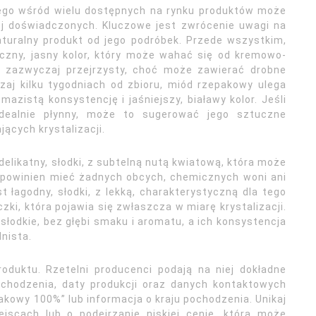
go wśród wielu dostępnych na rynku produktów może
j doświadczonych. Kluczowe jest zwrócenie uwagi na
aturalny produkt od jego podróbek. Przede wszystkim,
zny, jasny kolor, który może wahać się od kremowo-
st zazwyczaj przejrzysty, choć może zawierać drobne
aj kilku tygodniach od zbioru, miód rzepakowy ulega
 mazistą konsystencję i jaśniejszy, białawy kolor. Jeśli
dealnie płynny, może to sugerować jego sztuczne
ących krystalizacji.
likatny, słodki, z subtelną nutą kwiatową, która może
 powinien mieć żadnych obcych, chemicznych woni ani
 łagodny, słodki, z lekką, charakterystyczną dla tego
ki, która pojawia się zwłaszcza w miarę krystalizacji.
łodkie, bez głębi smaku i aromatu, a ich konsystencja
nista.
oduktu. Rzetelni producenci podają na niej dokładne
ochodzenia, daty produkcji oraz danych kontaktowych
akowy 100%” lub informacja o kraju pochodzenia. Unikaj
scach lub o podejrzanie niskiej cenie, która może