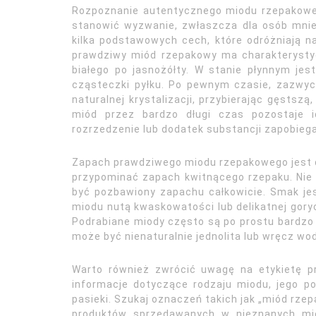
Rozpoznanie autentycznego miodu rzepakowe
stanowić wyzwanie, zwłaszcza dla osób mnie
kilka podstawowych cech, które odróżniają n
prawdziwy miód rzepakowy ma charakterystyc
białego po jasnożółty. W stanie płynnym je
cząsteczki pyłku. Po pewnym czasie, zazwycz
naturalnej krystalizacji, przybierając gęstszą,
miód przez bardzo długi czas pozostaje i
rozrzedzenie lub dodatek substancji zapobiegaj
Zapach prawdziwego miodu rzepakowego jest de
przypominać zapach kwitnącego rzepaku. Nie
być pozbawiony zapachu całkowicie. Smak jest
miodu nutą kwaskowatości lub delikatnej gorycz
Podrabiane miody często są po prostu bardzo s
może być nienaturalnie jednolita lub wręcz wod
Warto również zwrócić uwagę na etykietę pr
informacje dotyczące rodzaju miodu, jego p
pasieki. Szukaj oznaczeń takich jak „miód rzep
produktów sprzedawanych w nieznanych miej