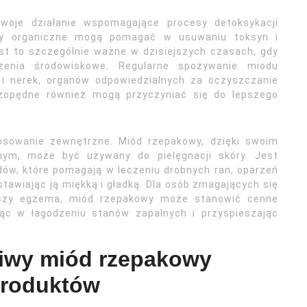
woje działanie wspomagające procesy detoksykacji
y organiczne mogą pomagać w usuwaniu toksyn i
st to szczególnie ważne w dzisiejszych czasach, gdy
zenia środowiskowe. Regularne spożywanie miodu
i nerek, organów odpowiedzialnych za oczyszczanie
czopędne również mogą przyczyniać się do lepszego
osowanie zewnętrzne. Miód rzepakowy, dzięki swoim
jnym, może być używany do pielęgnacji skóry. Jest
ów, które pomagają w leczeniu drobnych ran, oparzeń
stawiając ją miękką i gładką. Dla osób zmagających się
k czy egzema, miód rzepakowy może stanowić cenne
ając w łagodzeniu stanów zapalnych i przyspieszając
iwy miód rzepakowy
produktów