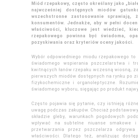
Miód rzepakowy, często określany jako „białe 
najwcześniej dostępnych miodów gatun
wszechstronne zastosowanie sprawiają, 
konsumentów. Jednakże, aby w pełni docen
właściwości, kluczowe jest wiedzieć, ki
rzepakowego powinna być świadoma, opar
pozyskiwania oraz kryteriów oceny jakości.
Wybór odpowiedniego miodu rzepakowego to n
świadomego wspierania pszczelarstwa i tr
kwitnących łanów rzepaku wczesną wiosną, za
pierwszych miodów dostępnych na rynku po zi
fizykochemiczne i organoleptyczne. Rozum
świadomego wyboru, sięgając po produkt najwyż
Często pojawia się pytanie, czy istnieją róż
uwagę podczas zakupów. Chociaż podstawowy s
składzie gleby, warunkach pogodowych podc
wpływać na subtelne niuanse smakowe i 
przetwarzania przez pszczelarza odgrywa 
właściwości. Dlatego też, analizując dos