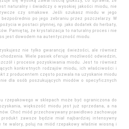
zuje się wysoką zawartością glukozy, co sprawia, że
st naturalny i świadczy o wysokiej jakości miodu, nie
dżywcze czy smakowe. Jeśli szukasz miodu w jego
ć bezpośrednio po jego zebraniu przez pszczelarzy. W
pożycia w postaci płynnej, np. jako dodatek do herbaty,
. Pamiętaj, że krystalizacja to naturalny proces i nie
cess jest dowodem na autentyczność miodu.
yskujesz nie tylko gwarancję świeżości, ale również
ochodzenia. Wiele pasiek oferuje możliwość odwiedzin,
zczół i procesie pozyskiwania miodu. Jest to również
ących konkretnych rodzajów miodu, ich właściwości i
kt z producentem często pozwala na uzyskanie miodu
enie dla osób poszukujących miodów o specyficznych
du rzepakowego w sklepach może być ograniczona do
pozyskania, większość miodu jest już sprzedana, a na
zonów. Choć miód przechowywany prawidłowo zachowuje
 produkt zawsze będzie miał najbardziej intensywny
e te walory, poluj na miód rzepakowy właśnie wiosną i