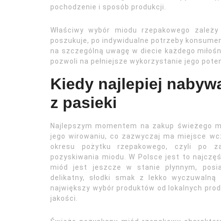
pochodzenie i sposób produkcji.
Właściwy wybór miodu rzepakowego zależy 
poszukuje, po indywidualne potrzeby konsument
na szczególną uwagę w diecie każdego miłośni
pozwoli na pełniejsze wykorzystanie jego poten
Kiedy najlepiej naby
z pasieki
Najlepszym momentem na zakup świeżego mio
jego wirowaniu, co zazwyczaj ma miejsce w
okresu pożytku rzepakowego, czyli po zak
pozyskiwania miodu. W Polsce jest to najczę
miód jest jeszcze w stanie płynnym, posia
delikatny, słodki smak z lekko wyczuwalną
największy wybór produktów od lokalnych prod
jakości.