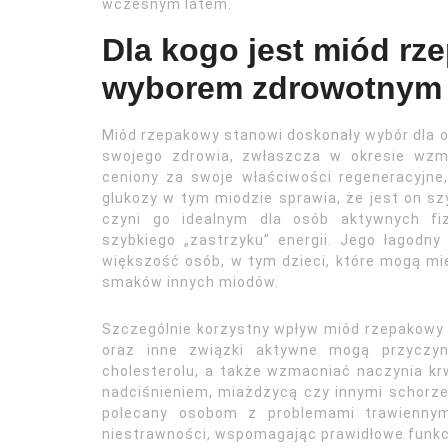
wczesnym latem.
Dla kogo jest miód r
wyborem zdrowotnym
Miód rzepakowy stanowi doskonały wybór dla 
swojego zdrowia, zwłaszcza w okresie wzm
ceniony za swoje właściwości regeneracyjne
glukozy w tym miodzie sprawia, że jest on sz
czyni go idealnym dla osób aktywnych fiz
szybkiego „zastrzyku” energii. Jego łagodn
większość osób, w tym dzieci, które mogą m
smaków innych miodów.
Szczególnie korzystny wpływ miód rzepakowy 
oraz inne związki aktywne mogą przyczyni
cholesterolu, a także wzmacniać naczynia kr
nadciśnieniem, miażdżycą czy innymi schorze
polecany osobom z problemami trawiennym
niestrawności, wspomagając prawidłowe funkcj