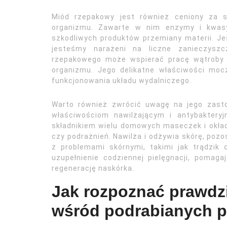
Miód rzepakowy jest również ceniony za s
organizmu. Zawarte w nim enzymy i kwas
szkodliwych produktów przemiany materii. Je
jesteśmy narażeni na liczne zanieczyszc
rzepakowego może wspierać pracę wątroby 
organizmu. Jego delikatne właściwości mo
funkcjonowania układu wydalniczego.
Warto również zwrócić uwagę na jego zast
właściwościom nawilżającym i antybaktery
składnikiem wielu domowych maseczek i okład
czy podrażnień. Nawilża i odżywia skórę, pozo
z problemami skórnymi, takimi jak trądzi
uzupełnienie codziennej pielęgnacji, pomag
regenerację naskórka.
Jak rozpoznać prawdz
wśród podrabianych 