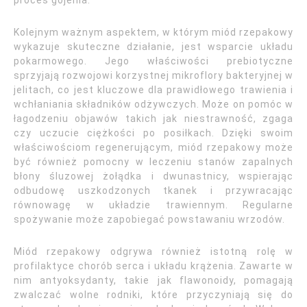
proces gojenia.
Kolejnym ważnym aspektem, w którym miód rzepakowy
wykazuje skuteczne działanie, jest wsparcie układu
pokarmowego. Jego właściwości prebiotyczne
sprzyjają rozwojowi korzystnej mikroflory bakteryjnej w
jelitach, co jest kluczowe dla prawidłowego trawienia i
wchłaniania składników odżywczych. Może on pomóc w
łagodzeniu objawów takich jak niestrawność, zgaga
czy uczucie ciężkości po posiłkach. Dzięki swoim
właściwościom regenerującym, miód rzepakowy może
być również pomocny w leczeniu stanów zapalnych
błony śluzowej żołądka i dwunastnicy, wspierając
odbudowę uszkodzonych tkanek i przywracając
równowagę w układzie trawiennym. Regularne
spożywanie może zapobiegać powstawaniu wrzodów.
Miód rzepakowy odgrywa również istotną rolę w
profilaktyce chorób serca i układu krążenia. Zawarte w
nim antyoksydanty, takie jak flawonoidy, pomagają
zwalczać wolne rodniki, które przyczyniają się do