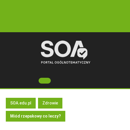
Skip
to
content
Open
Button
SOA.edu.pl
Zdrowie
Miód rzepakowy co leczy?