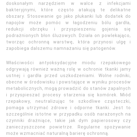
doskonałym narzędziem w walce z infekcjami
bakteryjnymi, które często atakują te delikatne
obszary. Stosowanie go jako płukanki lub dodatek do
napojów może pomóc w łagodzeniu bólu gardła,
redukcji obrzęku i przyspieszeniu gojenia się
podrażnionych błon śluzowych. Działa on powlekająco,
tworząc ochronną warstwę, która przynosi ulgę i
zapobiega dalszemu namnażaniu się patogenów.
Właściwości antyoksydacyjne miodu rzepakowego
odgrywają również ważną rolę w ochronie tkanki jamy
ustnej i gardła przed uszkodzeniami. Wolne rodniki,
obecne w środowisku i powstające w wyniku procesów
metabolicznych, mogą prowadzić do stanów zapalnych
i przyspieszać procesy starzenia się komórek. Miód
rzepakowy, neutralizując te szkodliwe cząsteczki,
pomaga utrzymać zdrowe i odporne tkanki. Jest to
szczególnie istotne w przypadku osób narażonych na
czynniki drażniące, takie jak dym papierosowy czy
zanieczyszczone powietrze. Regularne spożywanie
może wzmacniać naturalną barierę ochronną.