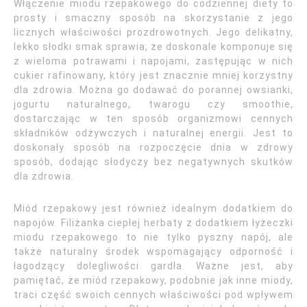
Włączenie miodu rzepakowego do codziennej diety to
prosty i smaczny sposób na skorzystanie z jego
licznych właściwości prozdrowotnych. Jego delikatny,
lekko słodki smak sprawia, że doskonale komponuje się
z wieloma potrawami i napojami, zastępując w nich
cukier rafinowany, który jest znacznie mniej korzystny
dla zdrowia. Można go dodawać do porannej owsianki,
jogurtu naturalnego, twarogu czy smoothie,
dostarczając w ten sposób organizmowi cennych
składników odżywczych i naturalnej energii. Jest to
doskonały sposób na rozpoczęcie dnia w zdrowy
sposób, dodając słodyczy bez negatywnych skutków
dla zdrowia.
Miód rzepakowy jest również idealnym dodatkiem do
napojów. Filiżanka ciepłej herbaty z dodatkiem łyżeczki
miodu rzepakowego to nie tylko pyszny napój, ale
także naturalny środek wspomagający odporność i
łagodzący dolegliwości gardła. Ważne jest, aby
pamiętać, że miód rzepakowy, podobnie jak inne miody,
traci część swoich cennych właściwości pod wpływem