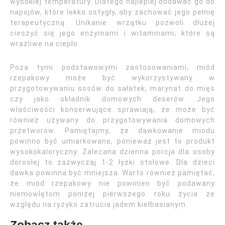
wysokiej temperatury. Dlatego najlepiej dodawać go do
napojów, które lekko ostygły, aby zachować jego pełnię
terapeutyczną. Unikanie wrzątku pozwoli dłużej
cieszyć się jego enzymami i witaminami, które są
wrażliwe na ciepło.
Poza tymi podstawowymi zastosowaniami, miód
rzepakowy może być wykorzystywany w
przygotowywaniu sosów do sałatek, marynat do mięs
czy jako składnik domowych deserów. Jego
właściwości konserwujące sprawiają, że może być
również używany do przygotowywania domowych
przetworów. Pamiętajmy, że dawkowanie miodu
powinno być umiarkowane, ponieważ jest to produkt
wysokokaloryczny. Zalecana dzienna porcja dla osoby
dorosłej to zazwyczaj 1-2 łyżki stołowe. Dla dzieci
dawka powinna być mniejsza. Warto również pamiętać,
że miód rzepakowy nie powinien być podawany
niemowlętom poniżej pierwszego roku życia ze
względu na ryzyko zatrucia jadem kiełbasianym.