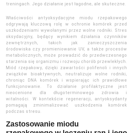
treningach. Jego działanie jest łagodne, ale skuteczne.
Właściwości antyoksydacyjne miodu rzepakowego
odgrywają kluczową rolę w ochronie komórek przed
uszkodzeniami wywołanymi przez wolne rodniki. Stres
oksydacyjny, będący wynikiem działania czynników
zewnętrznych, takich jak zanieczyszczenia
środowiska czy promieniowanie UV, a także procesów
metabolicznych, może prowadzić do przedwczesnego
starzenia się organizmu i rozwoju chorób przewlekłych.
Miód rzepakowy, dzięki zawartości polifenoli i innych
związków bioaktywnych, neutralizuje wolne rodniki,
chroniąc DNA komórek i wspierając ich prawidłowe
funkcjonowanie. To działanie profilaktyczne jest
nieocenione dla długoterminowego zdrowia i
witalności. W kontekście regeneracji, antyoksydanty
pomagają zminimalizować uszkodzenia komórek
podczas stresu.
Zastosowanie miodu
rzepakowego w leczeniu ran i jego