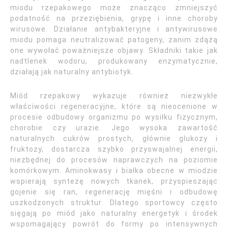
miodu rzepakowego może znacząco zmniejszyć
podatność na przeziębienia, grypę i inne choroby
wirusowe. Działanie antybakteryjne i antywirusowe
miodu pomaga neutralizować patogeny, zanim zdążą
one wywołać poważniejsze objawy. Składniki takie jak
nadtlenek wodoru, produkowany enzymatycznie,
działają jak naturalny antybiotyk.
Miód rzepakowy wykazuje również niezwykłe
właściwości regeneracyjne, które są nieocenione w
procesie odbudowy organizmu po wysiłku fizycznym,
chorobie czy urazie. Jego wysoka zawartość
naturalnych cukrów prostych, głównie glukozy i
fruktozy, dostarcza szybko przyswajalnej energii,
niezbędnej do procesów naprawczych na poziomie
komórkowym. Aminokwasy i białka obecne w miodzie
wspierają syntezę nowych tkanek, przyspieszając
gojenie się ran, regenerację mięśni i odbudowę
uszkodzonych struktur. Dlatego sportowcy często
sięgają po miód jako naturalny energetyk i środek
wspomagający powrót do formy po intensywnych