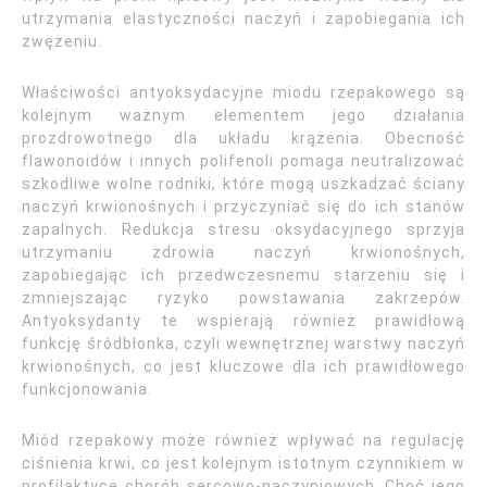
utrzymania elastyczności naczyń i zapobiegania ich
zwężeniu.
Właściwości antyoksydacyjne miodu rzepakowego są
kolejnym ważnym elementem jego działania
prozdrowotnego dla układu krążenia. Obecność
flawonoidów i innych polifenoli pomaga neutralizować
szkodliwe wolne rodniki, które mogą uszkadzać ściany
naczyń krwionośnych i przyczyniać się do ich stanów
zapalnych. Redukcja stresu oksydacyjnego sprzyja
utrzymaniu zdrowia naczyń krwionośnych,
zapobiegając ich przedwczesnemu starzeniu się i
zmniejszając ryzyko powstawania zakrzepów.
Antyoksydanty te wspierają również prawidłową
funkcję śródbłonka, czyli wewnętrznej warstwy naczyń
krwionośnych, co jest kluczowe dla ich prawidłowego
funkcjonowania.
Miód rzepakowy może również wpływać na regulację
ciśnienia krwi, co jest kolejnym istotnym czynnikiem w
profilaktyce chorób sercowo-naczyniowych. Choć jego