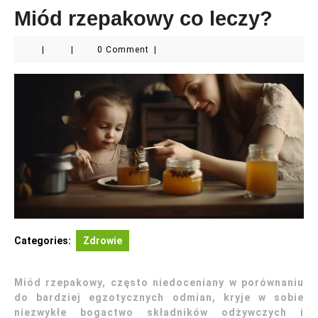
Miód rzepakowy co leczy?
|
|
0 Comment
|
Categories:
Zdrowie
Miód rzepakowy, często niedoceniany w porównaniu
do bardziej egzotycznych odmian, kryje w sobie
niezwykłe bogactwo składników odżywczych i