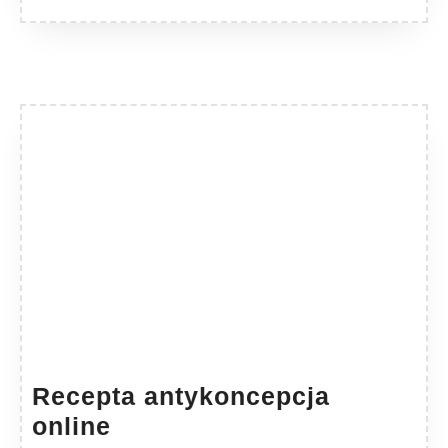
na
ni
zd
Recepta antykoncepcja
Recepta
online