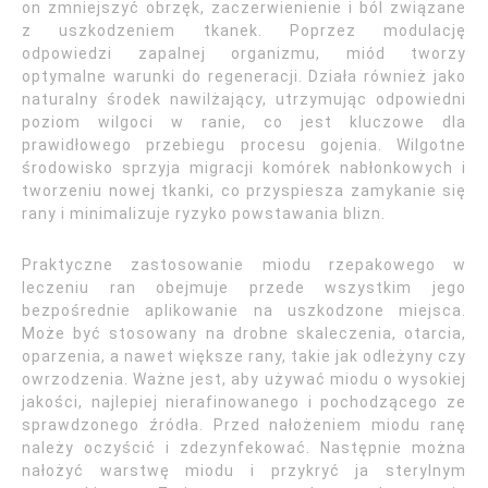
on zmniejszyć obrzęk, zaczerwienienie i ból związane
z uszkodzeniem tkanek. Poprzez modulację
odpowiedzi zapalnej organizmu, miód tworzy
optymalne warunki do regeneracji. Działa również jako
naturalny środek nawilżający, utrzymując odpowiedni
poziom wilgoci w ranie, co jest kluczowe dla
prawidłowego przebiegu procesu gojenia. Wilgotne
środowisko sprzyja migracji komórek nabłonkowych i
tworzeniu nowej tkanki, co przyspiesza zamykanie się
rany i minimalizuje ryzyko powstawania blizn.
Praktyczne zastosowanie miodu rzepakowego w
leczeniu ran obejmuje przede wszystkim jego
bezpośrednie aplikowanie na uszkodzone miejsca.
Może być stosowany na drobne skaleczenia, otarcia,
oparzenia, a nawet większe rany, takie jak odleżyny czy
owrzodzenia. Ważne jest, aby używać miodu o wysokiej
jakości, najlepiej nierafinowanego i pochodzącego ze
sprawdzonego źródła. Przed nałożeniem miodu ranę
należy oczyścić i zdezynfekować. Następnie można
nałożyć warstwę miodu i przykryć ja sterylnym