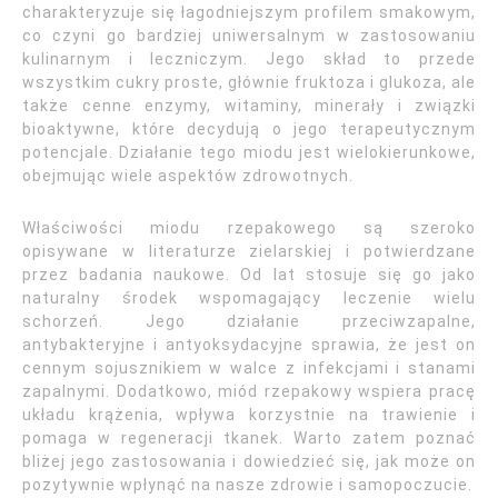
charakteryzuje się łagodniejszym profilem smakowym,
co czyni go bardziej uniwersalnym w zastosowaniu
kulinarnym i leczniczym. Jego skład to przede
wszystkim cukry proste, głównie fruktoza i glukoza, ale
także cenne enzymy, witaminy, minerały i związki
bioaktywne, które decydują o jego terapeutycznym
potencjale. Działanie tego miodu jest wielokierunkowe,
obejmując wiele aspektów zdrowotnych.
Właściwości miodu rzepakowego są szeroko
opisywane w literaturze zielarskiej i potwierdzane
przez badania naukowe. Od lat stosuje się go jako
naturalny środek wspomagający leczenie wielu
schorzeń. Jego działanie przeciwzapalne,
antybakteryjne i antyoksydacyjne sprawia, że jest on
cennym sojusznikiem w walce z infekcjami i stanami
zapalnymi. Dodatkowo, miód rzepakowy wspiera pracę
układu krążenia, wpływa korzystnie na trawienie i
pomaga w regeneracji tkanek. Warto zatem poznać
bliżej jego zastosowania i dowiedzieć się, jak może on
pozytywnie wpłynąć na nasze zdrowie i samopoczucie.