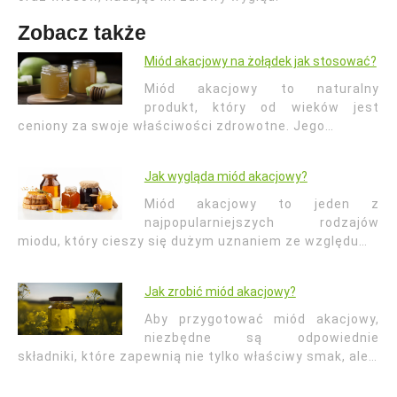
Zobacz także
Miód akacjowy na żołądek jak stosować?
Miód akacjowy to naturalny
produkt, który od wieków jest
ceniony za swoje właściwości zdrowotne. Jego…
Jak wygląda miód akacjowy?
Miód akacjowy to jeden z
najpopularniejszych rodzajów
miodu, który cieszy się dużym uznaniem ze względu…
Jak zrobić miód akacjowy?
Aby przygotować miód akacjowy,
niezbędne są odpowiednie
składniki, które zapewnią nie tylko właściwy smak, ale…