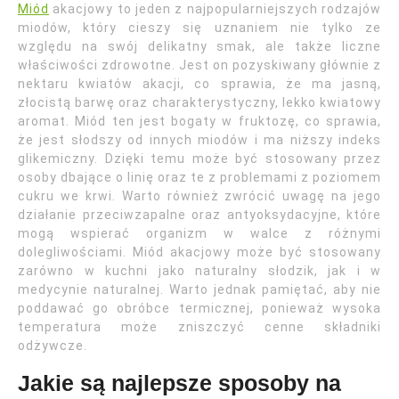
Miód
akacjowy to jeden z najpopularniejszych rodzajów
miodów, który cieszy się uznaniem nie tylko ze
względu na swój delikatny smak, ale także liczne
właściwości zdrowotne. Jest on pozyskiwany głównie z
nektaru kwiatów akacji, co sprawia, że ma jasną,
złocistą barwę oraz charakterystyczny, lekko kwiatowy
aromat. Miód ten jest bogaty w fruktozę, co sprawia,
że jest słodszy od innych miodów i ma niższy indeks
glikemiczny. Dzięki temu może być stosowany przez
osoby dbające o linię oraz te z problemami z poziomem
cukru we krwi. Warto również zwrócić uwagę na jego
działanie przeciwzapalne oraz antyoksydacyjne, które
mogą wspierać organizm w walce z różnymi
dolegliwościami. Miód akacjowy może być stosowany
zarówno w kuchni jako naturalny słodzik, jak i w
medycynie naturalnej. Warto jednak pamiętać, aby nie
poddawać go obróbce termicznej, ponieważ wysoka
temperatura może zniszczyć cenne składniki
odżywcze.
Jakie są najlepsze sposoby na