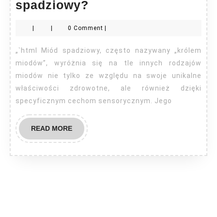
Jak
spadziowy?
rozpoznać
|
|
0 Comment
|
miód
spadziowy?
„`html Miód spadziowy, często nazywany „królem
miodów”, wyróżnia się na tle innych rodzajów
miodów nie tylko ze względu na swoje unikalne
właściwości zdrowotne, ale również dzięki
specyficznym cechom sensorycznym. Jego
READ
READ MORE
MORE