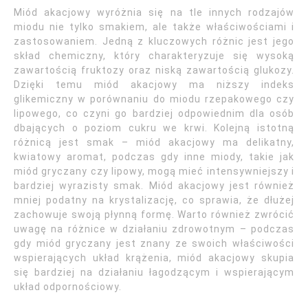
Miód akacjowy wyróżnia się na tle innych rodzajów
miodu nie tylko smakiem, ale także właściwościami i
zastosowaniem. Jedną z kluczowych różnic jest jego
skład chemiczny, który charakteryzuje się wysoką
zawartością fruktozy oraz niską zawartością glukozy.
Dzięki temu miód akacjowy ma niższy indeks
glikemiczny w porównaniu do miodu rzepakowego czy
lipowego, co czyni go bardziej odpowiednim dla osób
dbających o poziom cukru we krwi. Kolejną istotną
różnicą jest smak – miód akacjowy ma delikatny,
kwiatowy aromat, podczas gdy inne miody, takie jak
miód gryczany czy lipowy, mogą mieć intensywniejszy i
bardziej wyrazisty smak. Miód akacjowy jest również
mniej podatny na krystalizację, co sprawia, że dłużej
zachowuje swoją płynną formę. Warto również zwrócić
uwagę na różnice w działaniu zdrowotnym – podczas
gdy miód gryczany jest znany ze swoich właściwości
wspierających układ krążenia, miód akacjowy skupia
się bardziej na działaniu łagodzącym i wspierającym
układ odpornościowy.