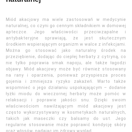
Miód akacjowy ma wiele zastosowań w medycynie
naturalnej, co czyni go cennym składnikiem w domowej
apteczce. Jego właściwości przeciwzapalne i
antybakteryjne sprawiają, że jest skutecznym
środkiem wspierającym organizm w walce z infekcjami.
Można go stosować jako naturalny środek na
przeziębienie, dodając do ciepłej herbaty z cytryną, co
nie tylko poprawia smak napoju, ale także łagodzi
objawy. Miód akacjowy może być również stosowany
na rany i oparzenia, ponieważ przyspiesza proces
gojenia i zmniejsza ryzyko zakażeń. Warto także
wspomnieć o jego działaniu uspokajającym – dodanie
łyżki miodu do wieczornej herbaty może pomóc w
relaksacji i poprawie jakości snu. Dzięki swoim
właściwościom nawilżającym miód akacjowy jest
często wykorzystywany w kosmetykach naturalnych,
takich jak maseczki czy balsamy do ust. Jego
regularne stosowanie może poprawić kondycję skóry
oraz włosów, nadając im zdrowy wygląd.