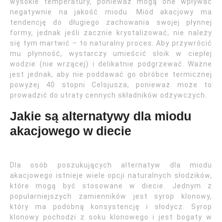
wysokie temperatury, ponieważ mogą one wpływać
negatywnie na jakość miodu. Miód akacjowy ma
tendencję do długiego zachowania swojej płynnej
formy, jednak jeśli zacznie krystalizować, nie należy
się tym martwić – to naturalny proces. Aby przywrócić
mu płynność, wystarczy umieścić słoik w ciepłej
wodzie (nie wrzącej) i delikatnie podgrzewać. Ważne
jest jednak, aby nie poddawać go obróbce termicznej
powyżej 40 stopni Celsjusza, ponieważ może to
prowadzić do utraty cennych składników odżywczych.
Jakie są alternatywy dla miodu
akacjowego w diecie
Dla osób poszukujących alternatyw dla miodu
akacjowego istnieje wiele opcji naturalnych słodzików,
które mogą być stosowane w diecie. Jednym z
popularniejszych zamienników jest syrop klonowy,
który ma podobną konsystencję i słodycz. Syrop
klonowy pochodzi z soku klonowego i jest bogaty w