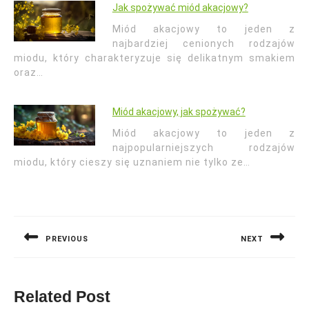
Jak spożywać miód akacjowy?
Miód akacjowy to jeden z
najbardziej cenionych rodzajów
miodu, który charakteryzuje się delikatnym smakiem
oraz…
Miód akacjowy, jak spożywać?
Miód akacjowy to jeden z
najpopularniejszych rodzajów
miodu, który cieszy się uznaniem nie tylko ze…
Nawigacja
wpisu
PREVIOUS
NEXT
Previous
Next
post:
post:
Related Post