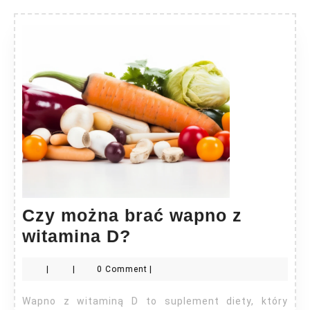
Czy można brać wapno z
Czy
witamina D?
można
|
|
0 Comment
|
brać
wapno
Wapno z witaminą D to suplement diety, który