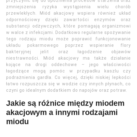
przyczynić się do opóźnienia procesów starzenia oraz
zmniejszenia ryzyka wystąpienia wielu chorób
przewlekłych. Miód akacjowy wspiera również układ
odpornościowy dzięki zawartości enzymów oraz
substancji odżywczych, które pomagają organizmowi
w walce z infekcjami. Dodatkowo regularne spożywanie
tego rodzaju miodu może poprawić funkcjonowanie
układu pokarmowego poprzez wspieranie flory
bakteryjnej jelit oraz łagodzenie objawów
niestrawności. Miód akacjowy ma także działanie
kojące na drogi oddechowe – jego właściwości
łagodzące mogą pomóc w przypadku kaszlu czy
podrażnienia gardła. Co więcej, dzięki niskiej lepkości
łatwo rozpuszcza się w wodzie czy innych płynach, co
czyni go idealnym dodatkiem do napojów oraz potraw.
Jakie są różnice między miodem
akacjowym a innymi rodzajami
miodu