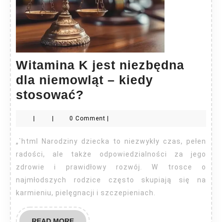
Witamina K jest niezbędna
dla niemowląt – kiedy
Witamina
stosować?
K
|
|
0 Comment
|
jest
niezbędna
„`html Narodziny dziecka to niezwykły czas, pełen
dla
radości, ale także odpowiedzialności za jego
niemowląt
zdrowie i prawidłowy rozwój. W trosce o
najmłodszych rodzice często skupiają się na
–
karmieniu, pielęgnacji i szczepieniach.
kiedy
stosować?
READ
READ MORE