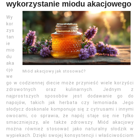
wykorzystanie miodu akacjowego
Wy
kor
zys
tan
ie
mio
du
aka
cjo
Miód akacjowy jak stosować?
we
go w codziennej diecie może przynieść wiele korzyści
zdrowotnych oraz kulinarnych. Jednym z
najprostszych sposobów jest dodawanie go do
napojów, takich jak herbata czy lemoniada. Jego
słodycz doskonale komponuje się z cytrusami i innymi
owocami, co sprawia, że napój staje się nie tylko
smaczniejszy, ale także zdrowszy. Miód akacjowy
można również stosować jako naturalny słodzik w
wypiekach. Dzięki swojej konsystencji i właściwościom