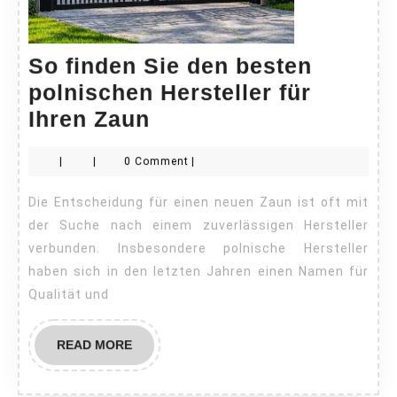
So finden Sie den besten
polnischen Hersteller für
So
Ihren Zaun
finden
|
|
0 Comment
|
Sie
den
Die Entscheidung für einen neuen Zaun ist oft mit
besten
der Suche nach einem zuverlässigen Hersteller
polnischen
verbunden. Insbesondere polnische Hersteller
haben sich in den letzten Jahren einen Namen für
Hersteller
Qualität und
für
Ihren
READ
READ MORE
Zaun
MORE