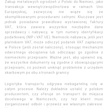
Zakup metalowych ogrodzeń z Polski do Niemiec, jako
transakcja wewnątrzwspólnotowa w ramach Unii
Europejskiej, zazwyczaj nie wiąże się ze
skomplikowanymi procedurami celnymi. Kluczowe jest
jednak posiadanie prawidłowo wystawionej faktury
VAT, która zawiera wszystkie niezbędne dane
sprzedawcy i nabywcy, w tym numery identyfikacji
podatkowej (NIP i VAT UE). Niemiecki nabywca, jeśli jest
płatnikiem VAT, może odliczyć podatek VAT zapłacony
w Polsce (jeśli został naliczony), stosując mechanizm
odwrotnego obciążenia lub odliczając go zgodnie z
niemieckimi przepisami. Ważne jest, aby upewnić się,
że wszystkie dokumenty są zgodne z obowiązującymi
przepisami, co pozwoli uniknąć problemów z urzędem
skarbowym po obu stronach granicy.
Logistyka transportu odgrywa niebagatelną rolę w
całym procesie. Należy dokładnie ustalić z polskim
producentem, czy oferuje on transport do miejsca
docelowego w Niemczech, czy też klient musi
zorganizować odbiór i przewóz we własnym zakresie.