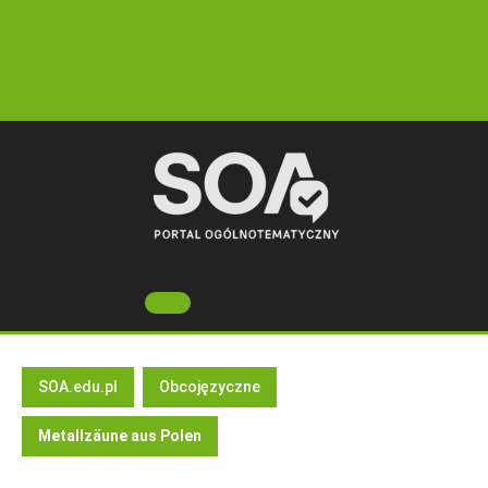
Skip
to
content
Open
Button
SOA.edu.pl
Obcojęzyczne
Metallzäune aus Polen