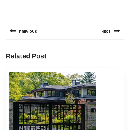
Nawigacja
wpisu
PREVIOUS
NEXT
Previous
Next
post:
post:
Related Post