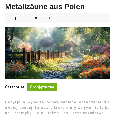
Metallzäune aus Polen
|
|
0 Comment
|
Categories:
Obcojęzyczne
Decyzja o wyborze odpowiedniego ogrodzenia dla
swojej posesji to ważny krok, który wpływa nie tylko
na estetykę, ale także na bezpieczeństwo i