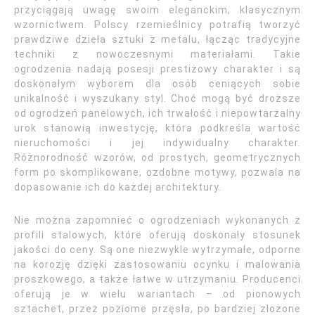
przyciągają uwagę swoim eleganckim, klasycznym
wzornictwem. Polscy rzemieślnicy potrafią tworzyć
prawdziwe dzieła sztuki z metalu, łącząc tradycyjne
techniki z nowoczesnymi materiałami. Takie
ogrodzenia nadają posesji prestiżowy charakter i są
doskonałym wyborem dla osób ceniących sobie
unikalność i wyszukany styl. Choć mogą być droższe
od ogrodzeń panelowych, ich trwałość i niepowtarzalny
urok stanowią inwestycję, która podkreśla wartość
nieruchomości i jej indywidualny charakter.
Różnorodność wzorów, od prostych, geometrycznych
form po skomplikowane, ozdobne motywy, pozwala na
dopasowanie ich do każdej architektury.
Nie można zapomnieć o ogrodzeniach wykonanych z
profili stalowych, które oferują doskonały stosunek
jakości do ceny. Są one niezwykle wytrzymałe, odporne
na korozję dzięki zastosowaniu ocynku i malowania
proszkowego, a także łatwe w utrzymaniu. Producenci
oferują je w wielu wariantach – od pionowych
sztachet, przez poziome przęsła, po bardziej złożone