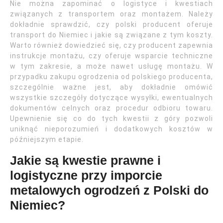
Nie można zapominać o logistyce i kwestiach
związanych z transportem oraz montażem. Należy
dokładnie sprawdzić, czy polski producent oferuje
transport do Niemiec i jakie są związane z tym koszty.
Warto również dowiedzieć się, czy producent zapewnia
instrukcje montażu, czy oferuje wsparcie techniczne
w tym zakresie, a może nawet usługę montażu. W
przypadku zakupu ogrodzenia od polskiego producenta,
szczególnie ważne jest, aby dokładnie omówić
wszystkie szczegóły dotyczące wysyłki, ewentualnych
dokumentów celnych oraz procedur odbioru towaru.
Upewnienie się co do tych kwestii z góry pozwoli
uniknąć nieporozumień i dodatkowych kosztów w
późniejszym etapie.
Jakie są kwestie prawne i
logistyczne przy imporcie
metalowych ogrodzeń z Polski do
Niemiec?