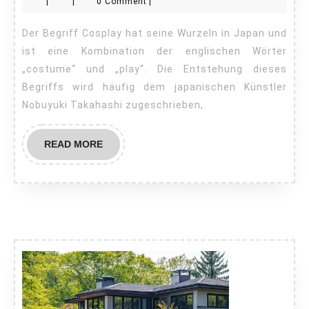
|
|
0 Comment
|
Land
wurde
Der Begriff Cosplay hat seine Wurzeln in Japan und
der
ist eine Kombination der englischen Wörter
Begriff
„costume“ und „play“. Die Entstehung dieses
Begriffs wird häufig dem japanischen Künstler
Cospla
Nobuyuki Takahashi zugeschrieben,
gepräg
READ
READ MORE
MORE