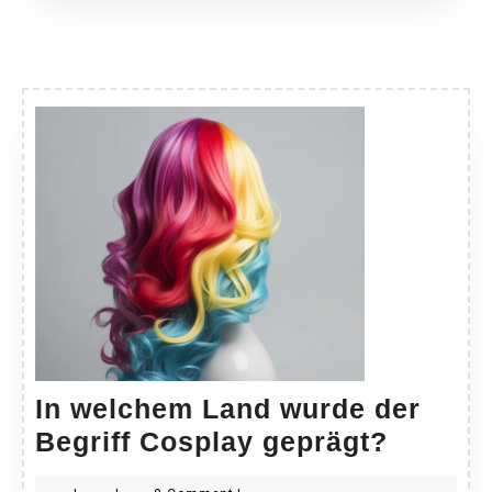
In welchem Land wurde der
In
Begriff Cosplay geprägt?
welche