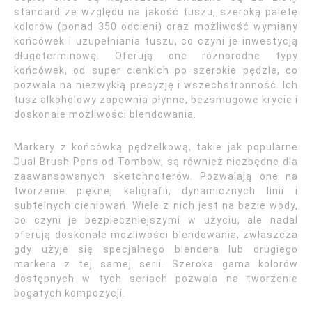
standard ze względu na jakość tuszu, szeroką paletę
kolorów (ponad 350 odcieni) oraz możliwość wymiany
końcówek i uzupełniania tuszu, co czyni je inwestycją
długoterminową. Oferują one różnorodne typy
końcówek, od super cienkich po szerokie pędzle, co
pozwala na niezwykłą precyzję i wszechstronność. Ich
tusz alkoholowy zapewnia płynne, bezsmugowe krycie i
doskonałe możliwości blendowania.
Markery z końcówką pędzelkową, takie jak popularne
Dual Brush Pens od Tombow, są również niezbędne dla
zaawansowanych sketchnoterów. Pozwalają one na
tworzenie pięknej kaligrafii, dynamicznych linii i
subtelnych cieniowań. Wiele z nich jest na bazie wody,
co czyni je bezpieczniejszymi w użyciu, ale nadal
oferują doskonałe możliwości blendowania, zwłaszcza
gdy użyje się specjalnego blendera lub drugiego
markera z tej samej serii. Szeroka gama kolorów
dostępnych w tych seriach pozwala na tworzenie
bogatych kompozycji.