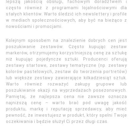
lepszą jakością obsługi, fachowym doradztwem i
często również z programami lojalnościowymi dla
stałych klientów. Warto śledzić ich newslettery i profile
w mediach społecznościowych, aby być na bieżąco z
nowościami i promocjami.
Kolejnym sposobem na znalezienie dobrych cen jest
poszukiwanie zestawów. Często kupując zestaw
markerów, otrzymujemy korzystniejszą cenę za sztukę
niż kupując pojedyncze sztuki. Producenci oferują
zestawy startowe, zestawy tematyczne (np. zestawy
kolorów pastelowych, zestaw do tworzenia portretów)
lub większe zestawy zawierające kilkadziesiąt sztuk.
Warto również rozważyć zakupy grupowe lub
poszukiwanie okazji na wyprzedażach posezonowych.
Pamiętaj, że najlepsza cena nie zawsze oznacza
najniższą cenę – warto brać pod uwagę jakość
produktu, markę i reputację sprzedawcy, aby mieć
pewność, że inwestujesz w produkt, który spełni Twoje
oczekiwania i będzie służył Ci przez długi czas.