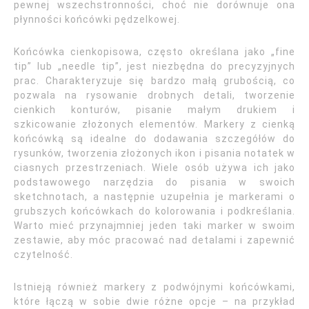
pewnej wszechstronności, choć nie dorównuje ona
płynności końcówki pędzelkowej.
Końcówka cienkopisowa, często określana jako „fine
tip” lub „needle tip”, jest niezbędna do precyzyjnych
prac. Charakteryzuje się bardzo małą grubością, co
pozwala na rysowanie drobnych detali, tworzenie
cienkich konturów, pisanie małym drukiem i
szkicowanie złożonych elementów. Markery z cienką
końcówką są idealne do dodawania szczegółów do
rysunków, tworzenia złożonych ikon i pisania notatek w
ciasnych przestrzeniach. Wiele osób używa ich jako
podstawowego narzędzia do pisania w swoich
sketchnotach, a następnie uzupełnia je markerami o
grubszych końcówkach do kolorowania i podkreślania.
Warto mieć przynajmniej jeden taki marker w swoim
zestawie, aby móc pracować nad detalami i zapewnić
czytelność.
Istnieją również markery z podwójnymi końcówkami,
które łączą w sobie dwie różne opcje – na przykład