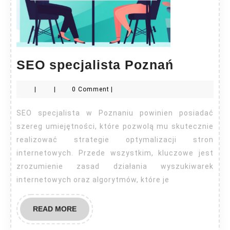
SEO
SEO specjalista Poznań
specjali
|
|
0 Comment
|
Poznań
SEO specjalista w Poznaniu powinien posiadać
szereg umiejętności, które pozwolą mu skutecznie
realizować strategie optymalizacji stron
internetowych. Przede wszystkim, kluczowe jest
zrozumienie zasad działania wyszukiwarek
internetowych oraz algorytmów, które je
READ
READ MORE
MORE