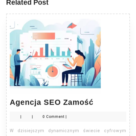
Related Post
Agencja
Agencja SEO Zamość
SEO
|
|
0 Comment
|
Zamość
W dzisiejszym dynamicznym świecie cyfrowym