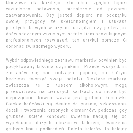
kluczowe dla każdego, kto chce zgłębić tajniki
wizualnego notowania, niezależnie od poziomu
zaawansowania. Czy jesteś dopiero na początku
swojej przygody ze sketchnotngiem i szukasz
prostych, łatwych w użyciu narzędzi, czy jesteś już
doświadczonym wizualnym notatnikiem poszukującym
profesjonalnych rozwiązań, ten artykuł pomoże Ci
dokonać świadomego wyboru.
Wybór odpowiedniego zestawu markerów powinien być
podyktowany kilkoma czynnikami. Przede wszystkim,
zastanów się nad rodzajem papieru, na którym
będziesz tworzyć swoje notatki. Niektóre markery,
zwłaszcza te z tuszem alkoholowym, mogą
prześwitywać na cieńszych kartkach, co może być
niepożądane. Równie ważna jest grubość końcówki.
Cienkie końcówki są idealne do pisania, szkicowania
detali i tworzenia drobnych elementów, podczas gdy
grubsze, ścięte końcówki świetnie nadają się do
wypełniania dużych obszarów kolorem, tworzenia
grubych linii i podkreśleń. Paleta kolorów to kolejny