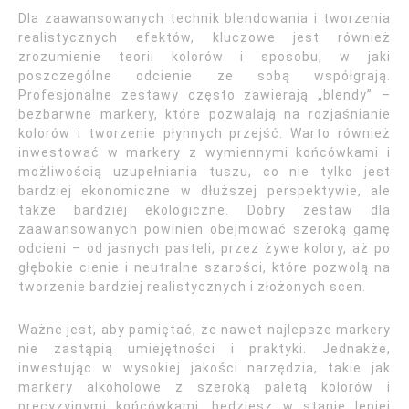
Dla zaawansowanych technik blendowania i tworzenia
realistycznych efektów, kluczowe jest również
zrozumienie teorii kolorów i sposobu, w jaki
poszczególne odcienie ze sobą współgrają.
Profesjonalne zestawy często zawierają „blendy” –
bezbarwne markery, które pozwalają na rozjaśnianie
kolorów i tworzenie płynnych przejść. Warto również
inwestować w markery z wymiennymi końcówkami i
możliwością uzupełniania tuszu, co nie tylko jest
bardziej ekonomiczne w dłuższej perspektywie, ale
także bardziej ekologiczne. Dobry zestaw dla
zaawansowanych powinien obejmować szeroką gamę
odcieni – od jasnych pasteli, przez żywe kolory, aż po
głębokie cienie i neutralne szarości, które pozwolą na
tworzenie bardziej realistycznych i złożonych scen.
Ważne jest, aby pamiętać, że nawet najlepsze markery
nie zastąpią umiejętności i praktyki. Jednakże,
inwestując w wysokiej jakości narzędzia, takie jak
markery alkoholowe z szeroką paletą kolorów i
precyzyjnymi końcówkami, będziesz w stanie lepiej