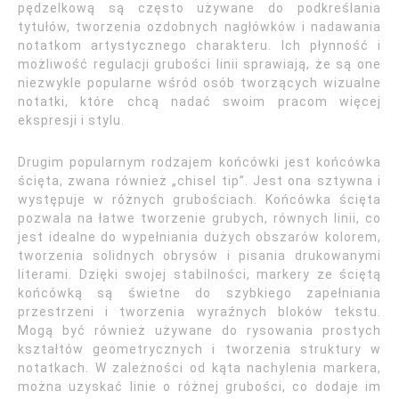
pędzelkową są często używane do podkreślania
tytułów, tworzenia ozdobnych nagłówków i nadawania
notatkom artystycznego charakteru. Ich płynność i
możliwość regulacji grubości linii sprawiają, że są one
niezwykle popularne wśród osób tworzących wizualne
notatki, które chcą nadać swoim pracom więcej
ekspresji i stylu.
Drugim popularnym rodzajem końcówki jest końcówka
ścięta, zwana również „chisel tip”. Jest ona sztywna i
występuje w różnych grubościach. Końcówka ścięta
pozwala na łatwe tworzenie grubych, równych linii, co
jest idealne do wypełniania dużych obszarów kolorem,
tworzenia solidnych obrysów i pisania drukowanymi
literami. Dzięki swojej stabilności, markery ze ściętą
końcówką są świetne do szybkiego zapełniania
przestrzeni i tworzenia wyraźnych bloków tekstu.
Mogą być również używane do rysowania prostych
kształtów geometrycznych i tworzenia struktury w
notatkach. W zależności od kąta nachylenia markera,
można uzyskać linie o różnej grubości, co dodaje im