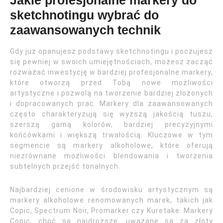
Jakie profesjonalne markery do
sketchnotingu wybrać do
zaawansowanych technik
Gdy już opanujesz podstawy sketchnotingu i poczujesz
się pewniej w swoich umiejętnościach, możesz zacząć
rozważać inwestycję w bardziej profesjonalne markery,
które otworzą przed Tobą nowe możliwości
artystyczne i pozwolą na tworzenie bardziej złożonych
i dopracowanych prac. Markery dla zaawansowanych
często charakteryzują się wyższą jakością tuszu,
szerszą gamą kolorów, bardziej precyzyjnymi
końcówkami i większą trwałością. Kluczowe w tym
segmencie są markery alkoholowe, które oferują
niezrównane możliwości blendowania i tworzenia
subtelnych przejść tonalnych.
Najbardziej cenione w środowisku artystycznym są
markery alkoholowe renomowanych marek, takich jak
Copic, Spectrum Noir, Promarker czy Kuretake. Markery
Copic, choć są najdroższe, uważane są za złoty