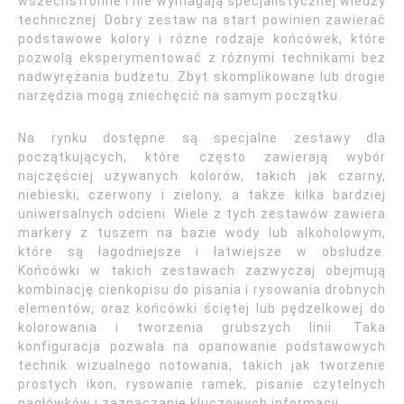
wszechstronne i nie wymagają specjalistycznej wiedzy
technicznej. Dobry zestaw na start powinien zawierać
podstawowe kolory i różne rodzaje końcówek, które
pozwolą eksperymentować z różnymi technikami bez
nadwyrężania budżetu. Zbyt skomplikowane lub drogie
narzędzia mogą zniechęcić na samym początku.
Na rynku dostępne są specjalne zestawy dla
początkujących, które często zawierają wybór
najczęściej używanych kolorów, takich jak czarny,
niebieski, czerwony i zielony, a także kilka bardziej
uniwersalnych odcieni. Wiele z tych zestawów zawiera
markery z tuszem na bazie wody lub alkoholowym,
które są łagodniejsze i łatwiejsze w obsłudze.
Końcówki w takich zestawach zazwyczaj obejmują
kombinację cienkopisu do pisania i rysowania drobnych
elementów, oraz końcówki ściętej lub pędzelkowej do
kolorowania i tworzenia grubszych linii. Taka
konfiguracja pozwala na opanowanie podstawowych
technik wizualnego notowania, takich jak tworzenie
prostych ikon, rysowanie ramek, pisanie czytelnych
nagłówków i zaznaczanie kluczowych informacji.