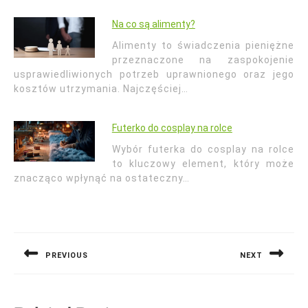
Na co są alimenty?
Alimenty to świadczenia pieniężne
przeznaczone na zaspokojenie
usprawiedliwionych potrzeb uprawnionego oraz jego
kosztów utrzymania. Najczęściej…
Futerko do cosplay na rolce
Wybór futerka do cosplay na rolce
to kluczowy element, który może
znacząco wpłynąć na ostateczny…
Nawigacja
wpisu
PREVIOUS
NEXT
Previous
Next
post:
post: