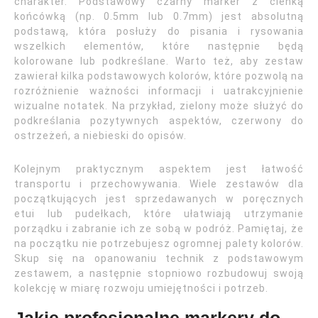
charakter. Podstawowy czarny marker z cienką
końcówką (np. 0.5mm lub 0.7mm) jest absolutną
podstawą, która posłuży do pisania i rysowania
wszelkich elementów, które następnie będą
kolorowane lub podkreślane. Warto też, aby zestaw
zawierał kilka podstawowych kolorów, które pozwolą na
rozróżnienie ważności informacji i uatrakcyjnienie
wizualne notatek. Na przykład, zielony może służyć do
podkreślania pozytywnych aspektów, czerwony do
ostrzeżeń, a niebieski do opisów.
Kolejnym praktycznym aspektem jest łatwość
transportu i przechowywania. Wiele zestawów dla
początkujących jest sprzedawanych w poręcznych
etui lub pudełkach, które ułatwiają utrzymanie
porządku i zabranie ich ze sobą w podróż. Pamiętaj, że
na początku nie potrzebujesz ogromnej palety kolorów.
Skup się na opanowaniu technik z podstawowym
zestawem, a następnie stopniowo rozbudowuj swoją
kolekcję w miarę rozwoju umiejętności i potrzeb.