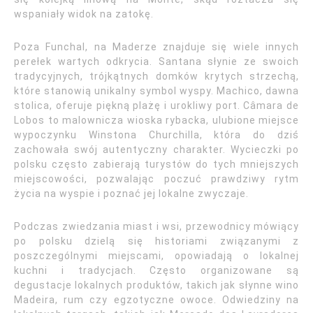
wspaniały widok na zatokę.
Poza Funchal, na Maderze znajduje się wiele innych
perełek wartych odkrycia. Santana słynie ze swoich
tradycyjnych, trójkątnych domków krytych strzechą,
które stanowią unikalny symbol wyspy. Machico, dawna
stolica, oferuje piękną plażę i urokliwy port. Câmara de
Lobos to malownicza wioska rybacka, ulubione miejsce
wypoczynku Winstona Churchilla, która do dziś
zachowała swój autentyczny charakter. Wycieczki po
polsku często zabierają turystów do tych mniejszych
miejscowości, pozwalając poczuć prawdziwy rytm
życia na wyspie i poznać jej lokalne zwyczaje.
Podczas zwiedzania miast i wsi, przewodnicy mówiący
po polsku dzielą się historiami związanymi z
poszczególnymi miejscami, opowiadają o lokalnej
kuchni i tradycjach. Często organizowane są
degustacje lokalnych produktów, takich jak słynne wino
Madeira, rum czy egzotyczne owoce. Odwiedziny na