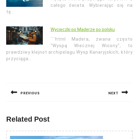
całego świata. Wybierając się na
tę…
Wycieczki po Maderze po polsku
```html Madera, zwana często
"Wyspą Wiecznej Wiosny", to
prawdziwy klejnot archipelagu Wysp Kanaryjskich, który
przyciąga…
Nawigacja
wpisu
PREVIOUS
NEXT
Previous
Next
post:
post:
Related Post