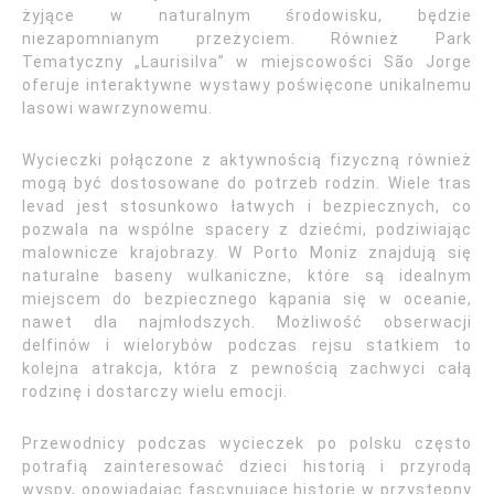
żyjące w naturalnym środowisku, będzie
niezapomnianym przeżyciem. Również Park
Tematyczny „Laurisilva” w miejscowości São Jorge
oferuje interaktywne wystawy poświęcone unikalnemu
lasowi wawrzynowemu.
Wycieczki połączone z aktywnością fizyczną również
mogą być dostosowane do potrzeb rodzin. Wiele tras
levad jest stosunkowo łatwych i bezpiecznych, co
pozwala na wspólne spacery z dziećmi, podziwiając
malownicze krajobrazy. W Porto Moniz znajdują się
naturalne baseny wulkaniczne, które są idealnym
miejscem do bezpiecznego kąpania się w oceanie,
nawet dla najmłodszych. Możliwość obserwacji
delfinów i wielorybów podczas rejsu statkiem to
kolejna atrakcja, która z pewnością zachwyci całą
rodzinę i dostarczy wielu emocji.
Przewodnicy podczas wycieczek po polsku często
potrafią zainteresować dzieci historią i przyrodą
wyspy, opowiadając fascynujące historie w przystępny