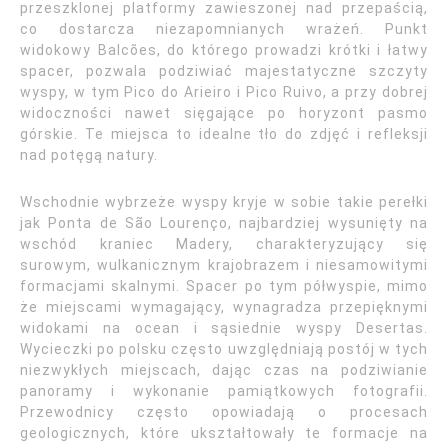
przeszklonej platformy zawieszonej nad przepaścią,
co dostarcza niezapomnianych wrażeń. Punkt
widokowy Balcões, do którego prowadzi krótki i łatwy
spacer, pozwala podziwiać majestatyczne szczyty
wyspy, w tym Pico do Arieiro i Pico Ruivo, a przy dobrej
widoczności nawet sięgające po horyzont pasmo
górskie. Te miejsca to idealne tło do zdjęć i refleksji
nad potęgą natury.
Wschodnie wybrzeże wyspy kryje w sobie takie perełki
jak Ponta de São Lourenço, najbardziej wysunięty na
wschód kraniec Madery, charakteryzujący się
surowym, wulkanicznym krajobrazem i niesamowitymi
formacjami skalnymi. Spacer po tym półwyspie, mimo
że miejscami wymagający, wynagradza przepięknymi
widokami na ocean i sąsiednie wyspy Desertas.
Wycieczki po polsku często uwzględniają postój w tych
niezwykłych miejscach, dając czas na podziwianie
panoramy i wykonanie pamiątkowych fotografii.
Przewodnicy często opowiadają o procesach
geologicznych, które ukształtowały te formacje na