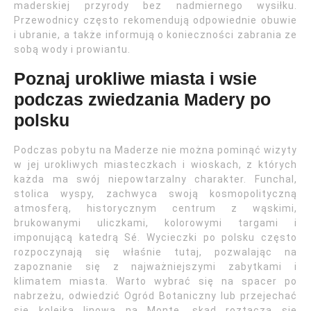
maderskiej przyrody bez nadmiernego wysiłku.
Przewodnicy często rekomendują odpowiednie obuwie
i ubranie, a także informują o konieczności zabrania ze
sobą wody i prowiantu.
Poznaj urokliwe miasta i wsie
podczas zwiedzania Madery po
polsku
Podczas pobytu na Maderze nie można pominąć wizyty
w jej urokliwych miasteczkach i wioskach, z których
każda ma swój niepowtarzalny charakter. Funchal,
stolica wyspy, zachwyca swoją kosmopolityczną
atmosferą, historycznym centrum z wąskimi,
brukowanymi uliczkami, kolorowymi targami i
imponującą katedrą Sé. Wycieczki po polsku często
rozpoczynają się właśnie tutaj, pozwalając na
zapoznanie się z najważniejszymi zabytkami i
klimatem miasta. Warto wybrać się na spacer po
nabrzeżu, odwiedzić Ogród Botaniczny lub przejechać
się kolejką linową na Monte, skąd roztacza się