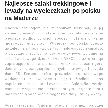
Najlepsze szlaki trekkingowe i
levady na wycieczkach po polsku
na Maderze
Madera jest rajem dla miłośników trekkingu, a jej
słynne „levady” – starożytne kanały irygacyjne
biegnące wzdłuż górskich zboczy – oferują unikalne
możliwości eksploracji. Wycieczki po polsku często
uwzględniają trasy wzdłuż tych malowniczych kanałów,
prowadząc przez bujne lasy wawrzynowe, wpisane na
listę światowego dziedzictwa UNESCO, oraz oferując
zapierające dech w piersiach widoki na ocean i góry.
Jednym z najbardziej ikonicznych szlaków jest Levada
das 25 Fontes, która prowadzi do urokliwego
wodospadu z dwudziestu pięciu źródłami. Inna
popularna trasa to Levada do Caldeirão Verde,
charakteryzująca się spektakularnymi krajobrazami i
możliwością podziwiania bogactwa flory i fauny wyspy.
Poza levadami, Madera oferuje również bardziej