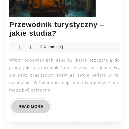
Przewodnik turystyczny –
Przewodnik
jakie studia?
turystyczny
|
|
0 Comment
|
–
jakie
Wybór odpowiednich studiów, które przygotują do
studia?
pracy jako przewodnik turystyczny, jest kluczowy
dla osób pragnących rozwijać swoją karierę w tej
dziedzinie. W Polsce istnieje wiele kierunków, które
mogą być pomocne
READ
READ MORE
MORE