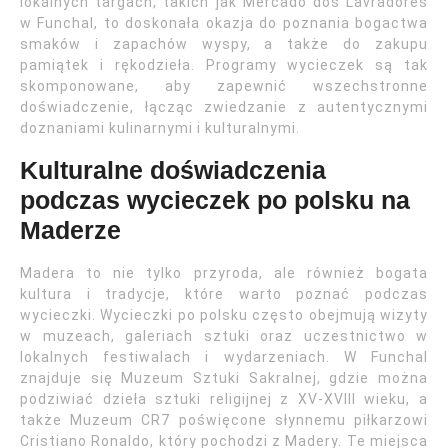
lokalnych targach, takich jak Mercado dos Lavradores
w Funchal, to doskonała okazja do poznania bogactwa
smaków i zapachów wyspy, a także do zakupu
pamiątek i rękodzieła. Programy wycieczek są tak
skomponowane, aby zapewnić wszechstronne
doświadczenie, łącząc zwiedzanie z autentycznymi
doznaniami kulinarnymi i kulturalnymi.
Kulturalne doświadczenia
podczas wycieczek po polsku na
Maderze
Madera to nie tylko przyroda, ale również bogata
kultura i tradycje, które warto poznać podczas
wycieczki. Wycieczki po polsku często obejmują wizyty
w muzeach, galeriach sztuki oraz uczestnictwo w
lokalnych festiwalach i wydarzeniach. W Funchal
znajduje się Muzeum Sztuki Sakralnej, gdzie można
podziwiać dzieła sztuki religijnej z XV-XVIII wieku, a
także Muzeum CR7 poświęcone słynnemu piłkarzowi
Cristiano Ronaldo, który pochodzi z Madery. Te miejsca