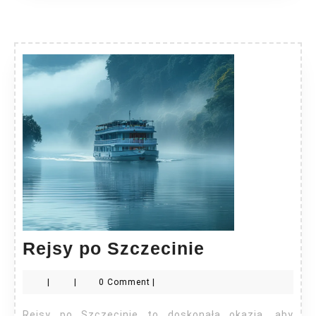
Rejsy
Rejsy po Szczecinie
po
|
|
0 Comment
|
Szczecinie
Rejsy po Szczecinie to doskonała okazja, aby