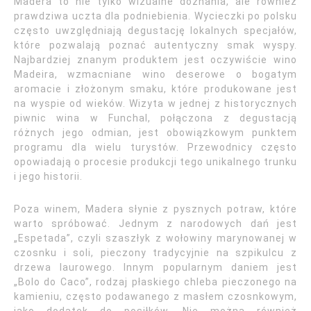
Madera to nie tylko wizualne doznania, ale również
prawdziwa uczta dla podniebienia. Wycieczki po polsku
często uwzględniają degustację lokalnych specjałów,
które pozwalają poznać autentyczny smak wyspy.
Najbardziej znanym produktem jest oczywiście wino
Madeira, wzmacniane wino deserowe o bogatym
aromacie i złożonym smaku, które produkowane jest
na wyspie od wieków. Wizyta w jednej z historycznych
piwnic wina w Funchal, połączona z degustacją
różnych jego odmian, jest obowiązkowym punktem
programu dla wielu turystów. Przewodnicy często
opowiadają o procesie produkcji tego unikalnego trunku
i jego historii.
Poza winem, Madera słynie z pysznych potraw, które
warto spróbować. Jednym z narodowych dań jest
„Espetada”, czyli szaszłyk z wołowiny marynowanej w
czosnku i soli, pieczony tradycyjnie na szpikulcu z
drzewa laurowego. Innym popularnym daniem jest
„Bolo do Caco”, rodzaj płaskiego chleba pieczonego na
kamieniu, często podawanego z masłem czosnkowym,
jako dodatek do posiłków. Nie można również