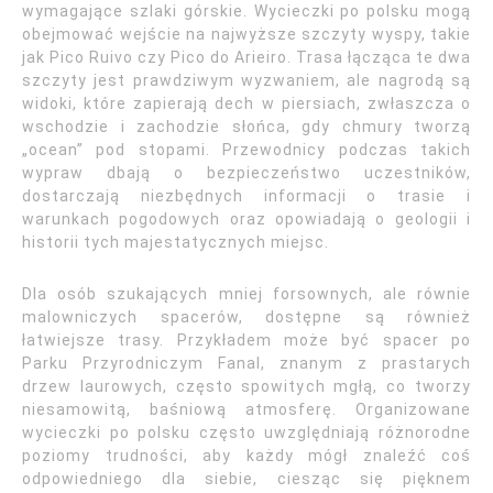
wymagające szlaki górskie. Wycieczki po polsku mogą
obejmować wejście na najwyższe szczyty wyspy, takie
jak Pico Ruivo czy Pico do Arieiro. Trasa łącząca te dwa
szczyty jest prawdziwym wyzwaniem, ale nagrodą są
widoki, które zapierają dech w piersiach, zwłaszcza o
wschodzie i zachodzie słońca, gdy chmury tworzą
„ocean” pod stopami. Przewodnicy podczas takich
wypraw dbają o bezpieczeństwo uczestników,
dostarczają niezbędnych informacji o trasie i
warunkach pogodowych oraz opowiadają o geologii i
historii tych majestatycznych miejsc.
Dla osób szukających mniej forsownych, ale równie
malowniczych spacerów, dostępne są również
łatwiejsze trasy. Przykładem może być spacer po
Parku Przyrodniczym Fanal, znanym z prastarych
drzew laurowych, często spowitych mgłą, co tworzy
niesamowitą, baśniową atmosferę. Organizowane
wycieczki po polsku często uwzględniają różnorodne
poziomy trudności, aby każdy mógł znaleźć coś
odpowiedniego dla siebie, ciesząc się pięknem