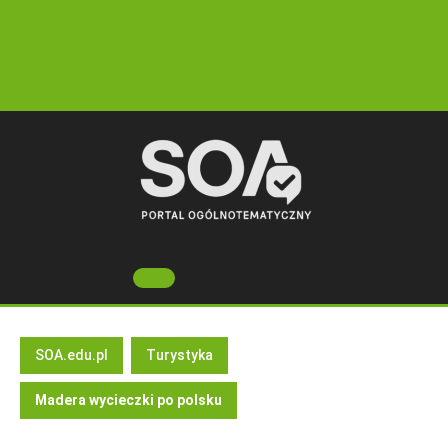
Skip
to
content
Open
Button
SOA.edu.pl
Turystyka
Madera wycieczki po polsku