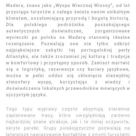
Madera, znana jako „Wyspa Wiecznej Wiosny”, od lat
przyciąga turystów z całego świata swoim unikalnym
klimatem, oszałamiającą przyrodą i bogatą historią.
Dla polskiego podróżnika poszukującego
autentycznych doświadczeń, zorganizowane
wycieczki po polsku na Maderę stanowią idealne
rozwiązanie. Pozwalają one nie tylko odkryć
najpiękniejsze zakątki tej portugalskiej perły
Atlantyku, ale także zrozumieć jej kulturę i tradycje
w komfortowy i przystępny sposób. Zamiast martwić
się o logistykę, rezerwacje czy bariery językowe,
można w pełni oddać się chłonięciu niezwykłej
atmosfery wyspy, korzystając z wiedzy i
doświadczenia lokalnych przewodników mówiących w
ojczystym języku.
Tego typu wyprawy często obejmują starannie
zaplanowane trasy, które uwzględniają zarówno
najbardziej znane atrakcje, jak i te mniej oczywiste,
skryte perełki. Grupy polskojęzyczne pozwalają na
łatwiejsze nawiązywanie kontaktów z innymi turystami