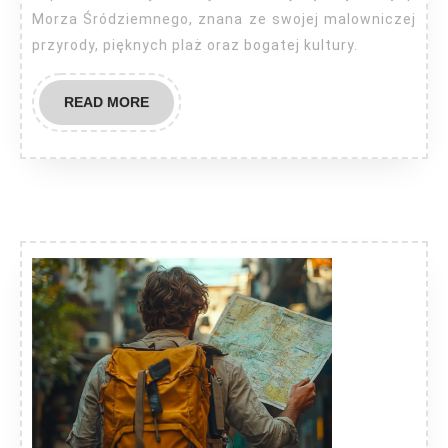
Morza Śródziemnego, znana ze swojej malowniczej
wiedzieć?
przyrody, pięknych plaż oraz bogatej kultury.
READ
READ MORE
MORE