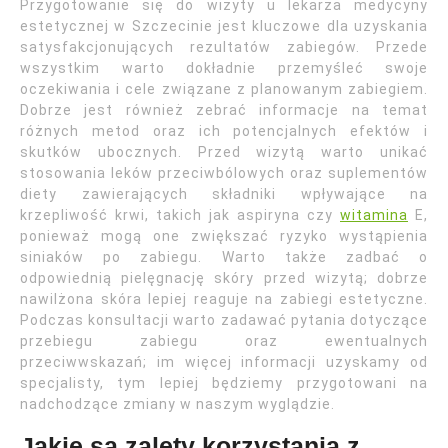
Przygotowanie się do wizyty u lekarza medycyny
estetycznej w Szczecinie jest kluczowe dla uzyskania
satysfakcjonujących rezultatów zabiegów. Przede
wszystkim warto dokładnie przemyśleć swoje
oczekiwania i cele związane z planowanym zabiegiem.
Dobrze jest również zebrać informacje na temat
różnych metod oraz ich potencjalnych efektów i
skutków ubocznych. Przed wizytą warto unikać
stosowania leków przeciwbólowych oraz suplementów
diety zawierających składniki wpływające na
krzepliwość krwi, takich jak aspiryna czy
witamina
E,
ponieważ mogą one zwiększać ryzyko wystąpienia
siniaków po zabiegu. Warto także zadbać o
odpowiednią pielęgnację skóry przed wizytą; dobrze
nawilżona skóra lepiej reaguje na zabiegi estetyczne.
Podczas konsultacji warto zadawać pytania dotyczące
przebiegu zabiegu oraz ewentualnych
przeciwwskazań; im więcej informacji uzyskamy od
specjalisty, tym lepiej będziemy przygotowani na
nadchodzące zmiany w naszym wyglądzie.
Jakie są zalety korzystania z