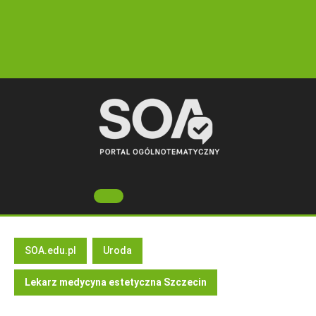
Skip
to
content
Open
Button
SOA.edu.pl
Uroda
Lekarz medycyna estetyczna Szczecin