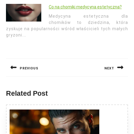
Co na chomiki medycyna estetyczna?
Medycyna estetyczna dla
chomików to dziedzina, która
zyskuje na popularności wśród właścicieli tych małych
gryzoni.…
Nawigacja
wpisu
PREVIOUS
NEXT
Previous
Next
post:
post:
Related Post