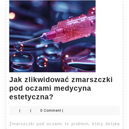
Jak zlikwidować zmarszczki
pod oczami medycyna
Jak
estetyczna?
zlikwidować
|
|
0 Comment
|
zmarszczki
pod
Zmarszczki pod oczami to problem, który dotyka