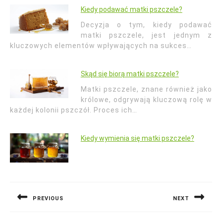
Kiedy podawać matki pszczele?
Decyzja o tym, kiedy podawać
matki pszczele, jest jednym z
kluczowych elementów wpływających na sukces…
Skąd się biorą matki pszczele?
Matki pszczele, znane również jako
królowe, odgrywają kluczową rolę w
każdej kolonii pszczół. Proces ich…
Kiedy wymienia się matki pszczele?
Nawigacja
wpisu
PREVIOUS
NEXT
Previous
Next
post:
post: