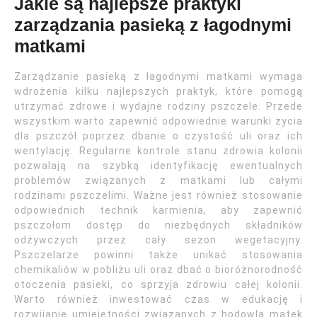
Jakie są najlepsze praktyki
zarządzania pasieką z łagodnymi
matkami
Zarządzanie pasieką z łagodnymi matkami wymaga
wdrożenia kilku najlepszych praktyk, które pomogą
utrzymać zdrowe i wydajne rodziny pszczele. Przede
wszystkim warto zapewnić odpowiednie warunki życia
dla pszczół poprzez dbanie o czystość uli oraz ich
wentylację. Regularne kontrole stanu zdrowia kolonii
pozwalają na szybką identyfikację ewentualnych
problemów związanych z matkami lub całymi
rodzinami pszczelimi. Ważne jest również stosowanie
odpowiednich technik karmienia, aby zapewnić
pszczołom dostęp do niezbędnych składników
odżywczych przez cały sezon wegetacyjny.
Pszczelarze powinni także unikać stosowania
chemikaliów w pobliżu uli oraz dbać o bioróżnorodność
otoczenia pasieki, co sprzyja zdrowiu całej kolonii.
Warto również inwestować czas w edukację i
rozwijanie umiejętności związanych z hodowlą matek