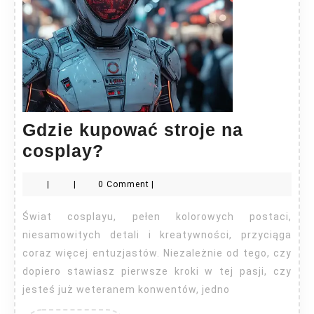
Gdzie kupować stroje na
Gdzie
cosplay?
kupować
|
|
0 Comment
|
stroje
na
Świat cosplayu, pełen kolorowych postaci,
cosplay?
niesamowitych detali i kreatywności, przyciąga
coraz więcej entuzjastów. Niezależnie od tego, czy
dopiero stawiasz pierwsze kroki w tej pasji, czy
jesteś już weteranem konwentów, jedno