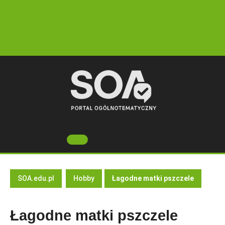
Skip
to
content
Open
Button
SOA.edu.pl
Hobby
Łagodne matki pszczele
Łagodne matki pszczele