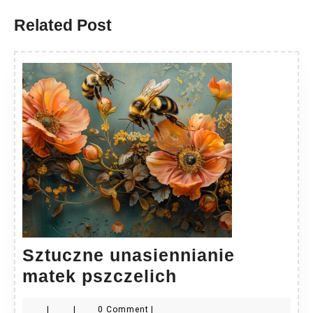
Related Post
Sztuczne unasiennianie
Sztuczne
matek pszczelich
unasiennianie
|
|
0 Comment
|