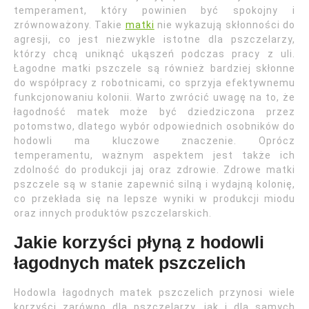
temperament, który powinien być spokojny i
zrównoważony. Takie
matki
nie wykazują skłonności do
agresji, co jest niezwykle istotne dla pszczelarzy,
którzy chcą uniknąć ukąszeń podczas pracy z uli.
Łagodne matki pszczele są również bardziej skłonne
do współpracy z robotnicami, co sprzyja efektywnemu
funkcjonowaniu kolonii. Warto zwrócić uwagę na to, że
łagodność matek może być dziedziczona przez
potomstwo, dlatego wybór odpowiednich osobników do
hodowli ma kluczowe znaczenie. Oprócz
temperamentu, ważnym aspektem jest także ich
zdolność do produkcji jaj oraz zdrowie. Zdrowe matki
pszczele są w stanie zapewnić silną i wydajną kolonię,
co przekłada się na lepsze wyniki w produkcji miodu
oraz innych produktów pszczelarskich.
Jakie korzyści płyną z hodowli
łagodnych matek pszczelich
Hodowla łagodnych matek pszczelich przynosi wiele
korzyści zarówno dla pszczelarzy, jak i dla samych