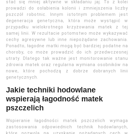
stać się mniej aktywne w składaniu jaj. To z kolei
prowadzi do osłabienia kolonii i zmniejszenia liczby
pszczół robotnic. Innym istotnym problemem jest
degeneracja genetyczna, która może wystąpić w
przypadku wielokrotnego krzyżowania matek z tej
samej linii. W rezultacie potomstwo może wykazywać
cechy agresywne lub inne niepożądane zachowania.
Ponadto, łagodne matki mogą być bardziej podatne na
choroby, co może prowadzić do ich przedwczesnej
utraty. Dlatego tak ważne jest monitorowanie stanu
zdrowia matek oraz regularna wymiana osobników na
nowe, które pochodzą z dobrze dobranych linii
genetycznych.
Jakie techniki hodowlane
wspierają łagodność matek
pszczelich
Wspieranie łagodności matek pszczelich wymaga
zastosowania odpowiednich technik hodowlanych,
które pozwolą na uzyskanie pożądanych cech w