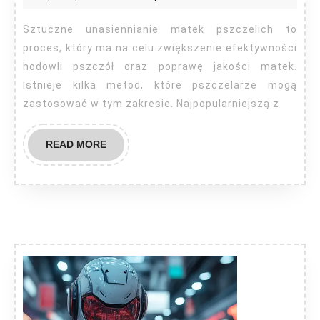
matek
pszczelich
Sztuczne unasiennianie matek pszczelich to
proces, który ma na celu zwiększenie efektywności
hodowli pszczół oraz poprawę jakości matek.
Istnieje kilka metod, które pszczelarze mogą
zastosować w tym zakresie. Najpopularniejszą z
READ
READ MORE
MORE