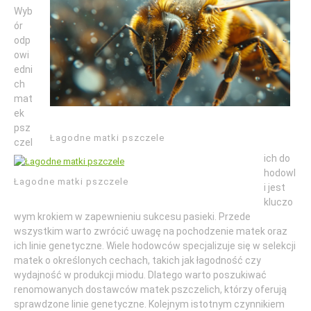
Wyb
ór
odp
owi
edni
ch
mat
ek
psz
Łagodne matki pszczele
czel
ich do
hodowl
Łagodne matki pszczele
i jest
kluczo
wym krokiem w zapewnieniu sukcesu pasieki. Przede
wszystkim warto zwrócić uwagę na pochodzenie matek oraz
ich linie genetyczne. Wiele hodowców specjalizuje się w selekcji
matek o określonych cechach, takich jak łagodność czy
wydajność w produkcji miodu. Dlatego warto poszukiwać
renomowanych dostawców matek pszczelich, którzy oferują
sprawdzone linie genetyczne. Kolejnym istotnym czynnikiem