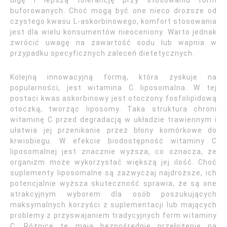
ulgę i lepszą tolerancję przy stosowaniu form
buforowanych. Choć mogą być one nieco droższe od
czystego kwasu L-askorbinowego, komfort stosowania
jest dla wielu konsumentów nieoceniony. Warto jednak
zwrócić uwagę na zawartość sodu lub wapnia w
przypadku specyficznych zaleceń dietetycznych.
Kolejną innowacyjną formą, która zyskuje na
popularności, jest witamina C liposomalna. W tej
postaci kwas askorbinowy jest otoczony fosfolipidową
otoczką, tworząc liposomy. Taka struktura chroni
witaminę C przed degradacją w układzie trawiennym i
ułatwia jej przenikanie przez błony komórkowe do
krwiobiegu. W efekcie biodostępność witaminy C
liposomalnej jest znacznie wyższa, co oznacza, że
organizm może wykorzystać większą jej ilość. Choć
suplementy liposomalne są zazwyczaj najdroższe, ich
potencjalnie wyższa skuteczność sprawia, że są one
atrakcyjnym wyborem dla osób poszukujących
maksymalnych korzyści z suplementacji lub mających
problemy z przyswajaniem tradycyjnych form witaminy
C. Różnice te mają bezpośrednie przełożenie na