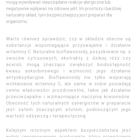
mogą wywoływać niepożądane reakcje alergiczne lub
negatywnie wpływać na zdrowie jelit. Im prostszy i bardziej
naturalny skład, tym bezpieczniejszy jest preparat dla
organizmu.
Warto również sprawdzić, czy w składzie obecne są
substancje wspomagające przyswajanie i działanie
witaminy C. Naturalne bioflawonoidy, pozyskiwane np. z
owoców cytrusowych, ekstrakty z dzikiej róży czy
aceroli, mogą znacząco zwiększyć biodostępność
kwasu askorbinowego i wzmocnić jego działanie
antyoksydacyjne. Bioflawonoidy nie tylko wspierają
wchłanianie witaminy C, ale same w sobie posiadają
cenne właściwości prozdrowotne, takie jak działanie
przeciwzapalne i wzmacniające naczynia krwionośne.
Obecność tych naturalnych synergistów w preparacie
jest zatem znaczącym atutem, podnoszącym jego
wartość odżywczą i terapeutyczną.
Kolejnym istotnym aspektem bezpieczeństwa jest
wybór renomowanego producenta, który przestrzega