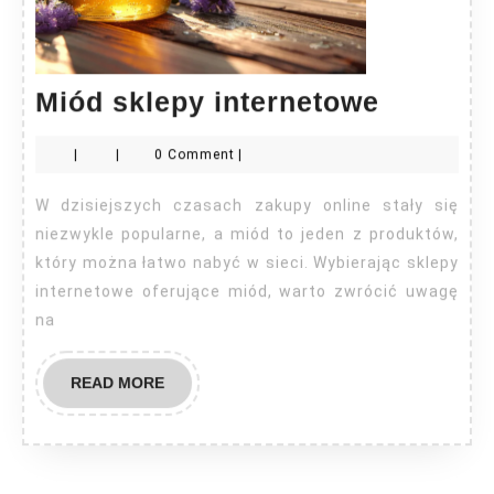
Miód
Miód sklepy internetowe
sklepy
|
|
0 Comment
|
interne
W dzisiejszych czasach zakupy online stały się
niezwykle popularne, a miód to jeden z produktów,
który można łatwo nabyć w sieci. Wybierając sklepy
internetowe oferujące miód, warto zwrócić uwagę
na
READ
READ MORE
MORE