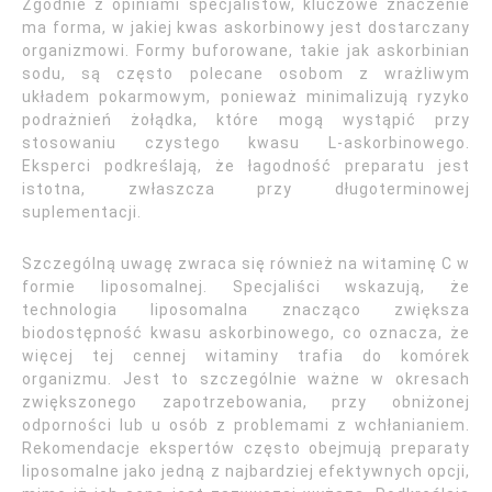
Zgodnie z opiniami specjalistów, kluczowe znaczenie
ma forma, w jakiej kwas askorbinowy jest dostarczany
organizmowi. Formy buforowane, takie jak askorbinian
sodu, są często polecane osobom z wrażliwym
układem pokarmowym, ponieważ minimalizują ryzyko
podrażnień żołądka, które mogą wystąpić przy
stosowaniu czystego kwasu L-askorbinowego.
Eksperci podkreślają, że łagodność preparatu jest
istotna, zwłaszcza przy długoterminowej
suplementacji.
Szczególną uwagę zwraca się również na witaminę C w
formie liposomalnej. Specjaliści wskazują, że
technologia liposomalna znacząco zwiększa
biodostępność kwasu askorbinowego, co oznacza, że
więcej tej cennej witaminy trafia do komórek
organizmu. Jest to szczególnie ważne w okresach
zwiększonego zapotrzebowania, przy obniżonej
odporności lub u osób z problemami z wchłanianiem.
Rekomendacje ekspertów często obejmują preparaty
liposomalne jako jedną z najbardziej efektywnych opcji,