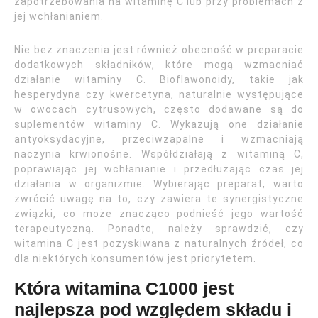
zapotrzebowania na witaminę C lub przy problemach z
jej wchłanianiem.
Nie bez znaczenia jest również obecność w preparacie
dodatkowych składników, które mogą wzmacniać
działanie witaminy C. Bioflawonoidy, takie jak
hesperydyna czy kwercetyna, naturalnie występujące
w owocach cytrusowych, często dodawane są do
suplementów witaminy C. Wykazują one działanie
antyoksydacyjne, przeciwzapalne i wzmacniają
naczynia krwionośne. Współdziałają z witaminą C,
poprawiając jej wchłanianie i przedłużając czas jej
działania w organizmie. Wybierając preparat, warto
zwrócić uwagę na to, czy zawiera te synergistyczne
związki, co może znacząco podnieść jego wartość
terapeutyczną. Ponadto, należy sprawdzić, czy
witamina C jest pozyskiwana z naturalnych źródeł, co
dla niektórych konsumentów jest priorytetem.
Która witamina C1000 jest
najlepsza pod względem składu i