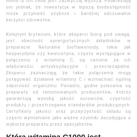
mimo iż ich cena jest zazwyczaj wyższa. Podkreślają
oni jednak, że inwestycja w lepszą biodostępność
może przynieść szybsze i bardziej odczuwalne
korzyści zdrowotne.
Kolejnym kryterium, które eksperci biorą pod uwagę,
jest obecność synergistycznych składników w
preparacie. Naturalne bioflawonoidy, takie jak
hesperydyna czy kwercetyna, często występujące w
połączeniu z witaminą C, są cenione za ich
właściwości antyoksydacyjne i przeciwzapalne.
Eksperci zaznaczają, że takie połączenia mogą
potęgować działanie witaminy C i wzmacniać ogólną
odporność organizmu. Ponadto, godne polecenia są
preparaty od renomowanych producentów, którzy
gwarantują wysoką jakość surowców, czystość
produktu i przestrzeganie standardów produkcyjnych.
Certyfikaty jakości oraz przejrzystość składu są
często wymieniane jako ważne czynniki decydujące o
wyborze preparatu przez specjalistów.