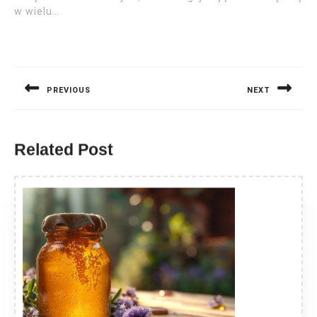
w wielu…
Nawigacja
wpisu
PREVIOUS
NEXT
Previous
Next
post:
post:
Related Post