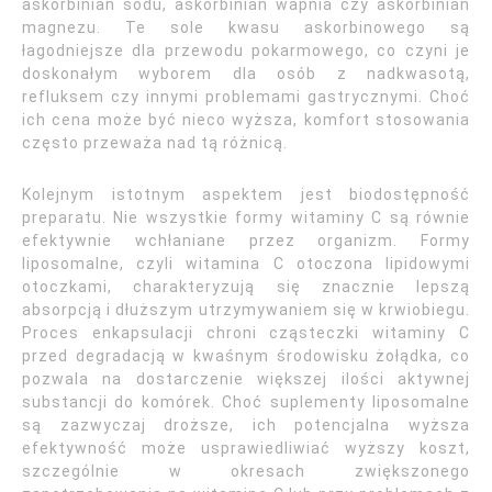
askorbinian sodu, askorbinian wapnia czy askorbinian
magnezu. Te sole kwasu askorbinowego są
łagodniejsze dla przewodu pokarmowego, co czyni je
doskonałym wyborem dla osób z nadkwasotą,
refluksem czy innymi problemami gastrycznymi. Choć
ich cena może być nieco wyższa, komfort stosowania
często przeważa nad tą różnicą.
Kolejnym istotnym aspektem jest biodostępność
preparatu. Nie wszystkie formy witaminy C są równie
efektywnie wchłaniane przez organizm. Formy
liposomalne, czyli witamina C otoczona lipidowymi
otoczkami, charakteryzują się znacznie lepszą
absorpcją i dłuższym utrzymywaniem się w krwiobiegu.
Proces enkapsulacji chroni cząsteczki witaminy C
przed degradacją w kwaśnym środowisku żołądka, co
pozwala na dostarczenie większej ilości aktywnej
substancji do komórek. Choć suplementy liposomalne
są zazwyczaj droższe, ich potencjalna wyższa
efektywność może usprawiedliwiać wyższy koszt,
szczególnie w okresach zwiększonego