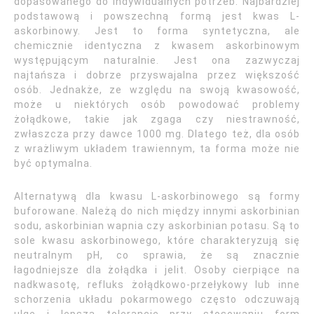
dopasowanego do indywidualnych potrzeb. Najbardziej
podstawową i powszechną formą jest kwas L-
askorbinowy. Jest to forma syntetyczna, ale
chemicznie identyczna z kwasem askorbinowym
występującym naturalnie. Jest ona zazwyczaj
najtańsza i dobrze przyswajalna przez większość
osób. Jednakże, ze względu na swoją kwasowość,
może u niektórych osób powodować problemy
żołądkowe, takie jak zgaga czy niestrawność,
zwłaszcza przy dawce 1000 mg. Dlatego też, dla osób
z wrażliwym układem trawiennym, ta forma może nie
być optymalna.
Alternatywą dla kwasu L-askorbinowego są formy
buforowane. Należą do nich między innymi askorbinian
sodu, askorbinian wapnia czy askorbinian potasu. Są to
sole kwasu askorbinowego, które charakteryzują się
neutralnym pH, co sprawia, że są znacznie
łagodniejsze dla żołądka i jelit. Osoby cierpiące na
nadkwasotę, refluks żołądkowo-przełykowy lub inne
schorzenia układu pokarmowego często odczuwają