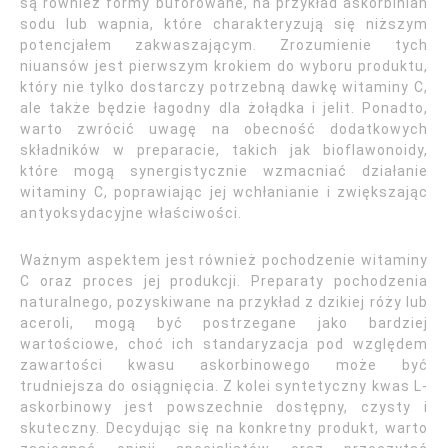
są również formy buforowane, na przykład askorbinian
sodu lub wapnia, które charakteryzują się niższym
potencjałem zakwaszającym. Zrozumienie tych
niuansów jest pierwszym krokiem do wyboru produktu,
który nie tylko dostarczy potrzebną dawkę witaminy C,
ale także będzie łagodny dla żołądka i jelit. Ponadto,
warto zwrócić uwagę na obecność dodatkowych
składników w preparacie, takich jak bioflawonoidy,
które mogą synergistycznie wzmacniać działanie
witaminy C, poprawiając jej wchłanianie i zwiększając
antyoksydacyjne właściwości.
Ważnym aspektem jest również pochodzenie witaminy
C oraz proces jej produkcji. Preparaty pochodzenia
naturalnego, pozyskiwane na przykład z dzikiej róży lub
aceroli, mogą być postrzegane jako bardziej
wartościowe, choć ich standaryzacja pod względem
zawartości kwasu askorbinowego może być
trudniejsza do osiągnięcia. Z kolei syntetyczny kwas L-
askorbinowy jest powszechnie dostępny, czysty i
skuteczny. Decydując się na konkretny produkt, warto