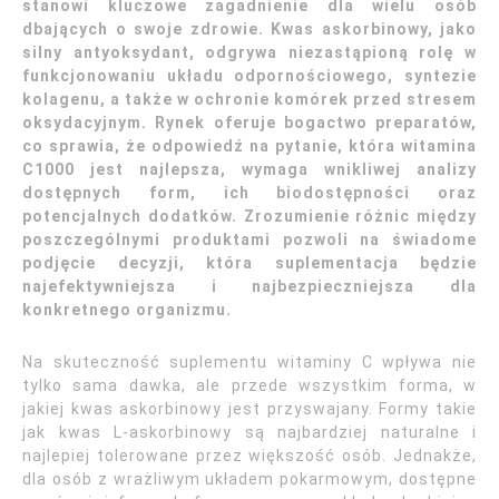
stanowi kluczowe zagadnienie dla wielu osób
dbających o swoje zdrowie. Kwas askorbinowy, jako
silny antyoksydant, odgrywa niezastąpioną rolę w
funkcjonowaniu układu odpornościowego, syntezie
kolagenu, a także w ochronie komórek przed stresem
oksydacyjnym. Rynek oferuje bogactwo preparatów,
co sprawia, że odpowiedź na pytanie, która witamina
C1000 jest najlepsza, wymaga wnikliwej analizy
dostępnych form, ich biodostępności oraz
potencjalnych dodatków. Zrozumienie różnic między
poszczególnymi produktami pozwoli na świadome
podjęcie decyzji, która suplementacja będzie
najefektywniejsza i najbezpieczniejsza dla
konkretnego organizmu.
Na skuteczność suplementu witaminy C wpływa nie
tylko sama dawka, ale przede wszystkim forma, w
jakiej kwas askorbinowy jest przyswajany. Formy takie
jak kwas L-askorbinowy są najbardziej naturalne i
najlepiej tolerowane przez większość osób. Jednakże,
dla osób z wrażliwym układem pokarmowym, dostępne