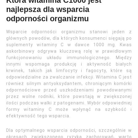
Która witamina C1000 jest
najlepsza dla wsparcia
odporności organizmu
Wsparcie odporności organizmu stanowi jeden z
głównych powodów, dla których konsumenci sięgają po
suplementy witaminy C w dawce 1000 mg. Kwas
askorbinowy odgrywa kluczową rolę w prawidłowym
funkcjonowaniu układu immunologicznego. Między
innymi wspomaga produkcję i aktywność białych
krwinek, takich jak limfocyty i fagocyty, które są
odpowiedzialne za zwalczanie infekcji. Witamina C jest
również silnym antyoksydantem, chroniącym komórki
odpornościowe przed uszkodzeniami powodowanymi
przez wolne rodniki, które powstają w zwiększonej
ilości podczas walki z patogenami. Wybór odpowiedniej
formy witaminy C może wpłynąć na szybkość i
efektywność tego wsparcia.
Dla optymalnego wsparcia odporności, szczególnie w
okresach zwiększonego ryzyka zachorowań, warto