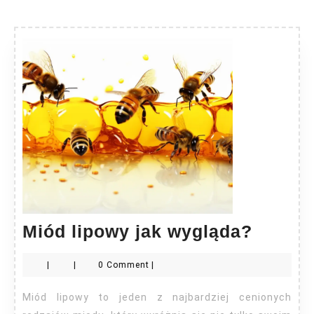
Miód
Miód lipowy jak wygląda?
lipowy
|
|
0 Comment
|
jak
wyglą
Miód lipowy to jeden z najbardziej cenionych