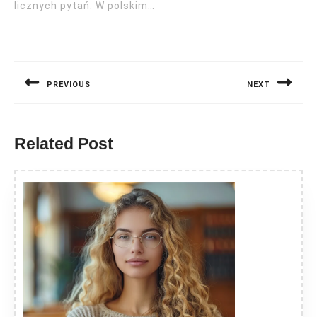
licznych pytań. W polskim…
Nawigacja
wpisu
PREVIOUS
NEXT
Previous
Next
post:
post:
Related Post