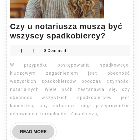
Czy u notariusza muszą być
Czy
wszyscy spadkobiercy?
u
|
|
0 Comment
|
notarius
muszą
W przypadku postępowania spadkowego,
być
kluczowym zagadnieniem jest obecność
wszyscy
wszystkich spadkobierców podczas czynności
notarialnych. Wiele osób zastanawia się, czy
spadkob
obecność wszystkich spadkobierców jest
konieczna, aby notariusz mógł przeprowadzić
odpowiednie formalności. Zasadniczo,
READ
READ MORE
MORE