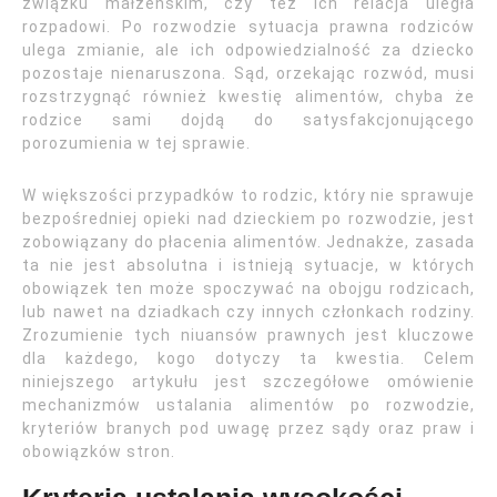
związku małżeńskim, czy też ich relacja uległa
rozpadowi. Po rozwodzie sytuacja prawna rodziców
ulega zmianie, ale ich odpowiedzialność za dziecko
pozostaje nienaruszona. Sąd, orzekając rozwód, musi
rozstrzygnąć również kwestię alimentów, chyba że
rodzice sami dojdą do satysfakcjonującego
porozumienia w tej sprawie.
W większości przypadków to rodzic, który nie sprawuje
bezpośredniej opieki nad dzieckiem po rozwodzie, jest
zobowiązany do płacenia alimentów. Jednakże, zasada
ta nie jest absolutna i istnieją sytuacje, w których
obowiązek ten może spoczywać na obojgu rodzicach,
lub nawet na dziadkach czy innych członkach rodziny.
Zrozumienie tych niuansów prawnych jest kluczowe
dla każdego, kogo dotyczy ta kwestia. Celem
niniejszego artykułu jest szczegółowe omówienie
mechanizmów ustalania alimentów po rozwodzie,
kryteriów branych pod uwagę przez sądy oraz praw i
obowiązków stron.