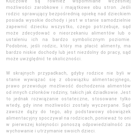
Kluczowe są również wspomniane wcześniej
możliwości zarobkowe i majątkowe obu stron. Jeśli
rodzic sprawujący bezpośrednią opiekę nad dzieckiem
posiada wysokie dochody i jest w stanie samodzielnie
zapewnić dziecku wszystko, czego potrzebuje, sąd
może zdecydować o nieorzekaniu alimentów lub o
ustaleniu ich na bardzo symbolicznym poziomie.
Podobnie, jeśli rodzic, który ma płacić alimenty, ma
bardzo niskie dochody lub jest niezdolny do pracy, sąd
może uwzględnić te okoliczności.
W skrajnych przypadkach, gdyby rodzice nie byli w
stanie wywiązać się z obowiązku alimentacyjnego,
prawo przewiduje możliwość dochodzenia alimentów
od innych członków rodziny, takich jak dziadkowie. Jest
to jednak rozwiązanie ostateczne, stosowane tylko
wtedy, gdy inne możliwości zostały wyczerpane. Sąd
zawsze dąży do tego, aby podstawowy obowiązek
alimentacyjny spoczywał na rodzicach, ponieważ to oni
w pierwszej kolejności ponoszą odpowiedzialność za
wychowanie i utrzymanie swoich dzieci.