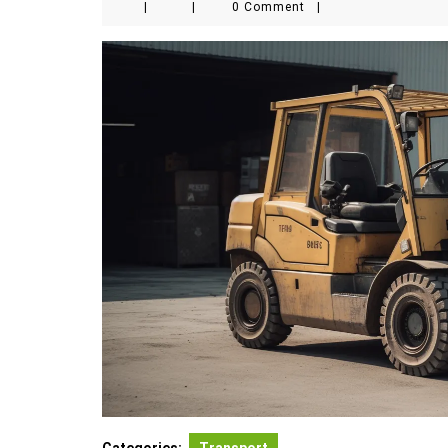
|
|
0 Comment
|