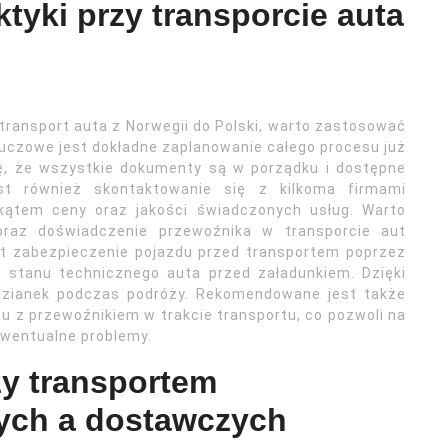
ktyki przy transporcie auta
ransport auta z Norwegii do Polski, warto zastosować
luczowe jest dokładne zaplanowanie całego procesu już
ię, że wszystkie dokumenty są w porządku i dostępne
st również skontaktowanie się z kilkoma firmami
 kątem ceny oraz jakości świadczonych usług. Warto
oraz doświadczenie przewoźnika w transporcie aut
st zabezpieczenie pojazdu przed transportem poprzez
 stanu technicznego auta przed załadunkiem. Dzięki
dzianek podczas podróży. Rekomendowane jest także
u z przewoźnikiem w trakcie transportu, co pozwoli na
ewentualne problemy.
zy transportem
ch a dostawczych