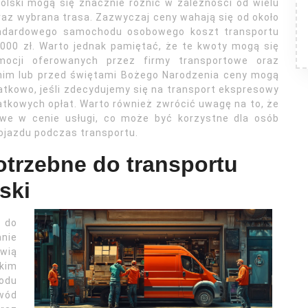
olski mogą się znacznie różnić w zależności od wielu
oraz wybrana trasa. Zazwyczaj ceny wahają się od około
andardowego samochodu osobowego koszt transportu
000 zł. Warto jednak pamiętać, że te kwoty mogą się
mocji oferowanych przez firmy transportowe oraz
tnim lub przed świętami Bożego Narodzenia ceny mogą
tkowo, jeśli zdecydujemy się na transport ekspresowy
tkowych opłat. Warto również zwrócić uwagę na to, że
iowe w cenie usługi, co może być korzystne dla osób
ojazdu podczas transportu.
trzebne do transportu
ski
i do
nie
wią
kim
hodu
wód