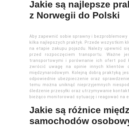
Jakie są najlepsze pra
z Norwegii do Polski
Aby zapewnić sobie sprawny i bezproblemowy t
kilka najlepszych praktyk. Przede wszystkim k
na etapie zakupu pojazdu. Należy upewnić s
przed rozpoczęciem transportu. Ważne je
transportowymi i porównanie ich ofert pod
zwrócić uwagę na opinie innych klientów 
międzynarodowym. Kolejną dobrą praktyką je
odpowiednie ubezpieczenie oraz sprawdzenie
temu można uniknąć nieprzyjemnych niespo
śledzenie przesyłki oraz utrzymywanie kontakt
bieżąco monitorować sytuację i reagować na 
Jakie są różnice międ
samochodów osobowy