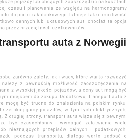
iększe pojazdy lub chcących zaoszczędzić na kosztach
ęcej czasu i planowania ze względu na harmonogramy
odu do portu załadunkowego. Istnieje także możliwość
ątkowo cennych lub luksusowych aut, chociaż ta opcja
ana przez przeciętnych użytkowników.
 transportu auta z Norwegii
 sobą zarówno zalety, jak i wady, które warto rozważyć
et należy z pewnością możliwość zaoszczędzenia na
ana z wysokiej jakości pojazdów, a ceny aut mogą być
yjnym miejscem do zakupu. Dodatkowo, transport auta z
re mogą być trudne do znalezienia na polskim rynku.
d szerokiej gamy pojazdów, w tym tych elektrycznych,
. Z drugiej strony, transport auta wiąże się z pewnymi
że być czasochłonny i wymagać załatwienia wielu
sób nieznających przepisów celnych i podatkowych.
ojazdu podczas transportu, dlatego warto zadbać o