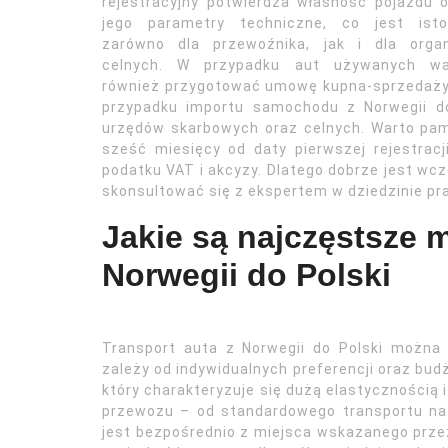
rejestracyjny potwierdza własność pojazdu 
jego parametry techniczne, co jest isto
zarówno dla przewoźnika, jak i dla orga
celnych. W przypadku aut używanych wa
również przygotować umowę kupna-sprzedaży 
przypadku importu samochodu z Norwegii do
urzędów skarbowych oraz celnych. Warto pam
sześć miesięcy od daty pierwszej rejestra
podatku VAT i akcyzy. Dlatego dobrze jest wc
skonsultować się z ekspertem w dziedzinie pr
Jakie są najczęstsze 
Norwegii do Polski
Transport auta z Norwegii do Polski można
zależy od indywidualnych preferencji oraz bud
który charakteryzuje się dużą elastycznością 
przewozu – od standardowego transportu na l
jest bezpośrednio z miejsca wskazanego przez 