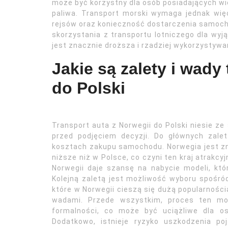
może być korzystny dla osób posiadających w
paliwa. Transport morski wymaga jednak wi
rejsów oraz konieczność dostarczenia samoch
skorzystania z transportu lotniczego dla wyj
jest znacznie droższa i rzadziej wykorzystyw
Jakie są zalety i wady
do Polski
Transport auta z Norwegii do Polski niesie ze
przed podjęciem decyzji. Do głównych zal
kosztach zakupu samochodu. Norwegia jest zn
niższe niż w Polsce, co czyni ten kraj atrakc
Norwegii daje szansę na nabycie modeli, któ
Kolejną zaletą jest możliwość wyboru spośró
które w Norwegii cieszą się dużą popularnością
wadami. Przede wszystkim, proces ten mo
formalności, co może być uciążliwe dla o
Dodatkowo, istnieje ryzyko uszkodzenia p