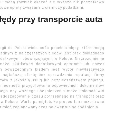
rtu mogą również okazać się wyższe niż początkowo
kowe opłaty związane z cłem czy podatkami.
łędy przy transporcie auta
gii do Polski wiele osób popełnia błędy, które mogą
Jednym z najczęstszych błędów jest brak dokładnego
odatkowymi obowiązującymi w Polsce. Niezrozumienie
może skutkować dodatkowymi opłatami lub nawet
nym powszechnym błędem jest wybór niewłaściwego
 najtańszą ofertę bez sprawdzenia reputacji firmy
emów z jakością usług lub bezpieczeństwem pojazdu.
konieczność przygotowania odpowiednich dokumentów
jnego czy ważnego ubezpieczenia może uniemożliwić
niedoszacowanie czasu potrzebnego na transport oraz
u w Polsce. Warto pamiętać, że proces ten może trwać
est mieć zaplanowany czas na ewentualne opóźnienia.