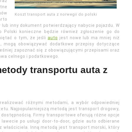
oraz
tne
nów
Koszt transport auta z norwegii do polski
rto
lub inny dokument potwierdzający nabycie pojazdu. W
 Polski konieczne będzie również zgłoszenie go do
iętać o tym, że jeśli
auto
jest nowe lub ma mniej niż
cji, mogą obowiązywać dodatkowe przepisy dotyczące
ześniej zapoznać się z obowiązującymi przepisami oraz
awa celnego i podatkowego.
metody transportu auta z
 realizować różnymi metodami, a wybór odpowiedniej
żetu. Najpopularniejszą metodą jest transport drogowy,
i dostępnością. Firmy transportowe oferują różne opcje
awecie po usługi door-to-door, gdzie auto odbierane
właściciela. Inną metodą jest transport morski, który