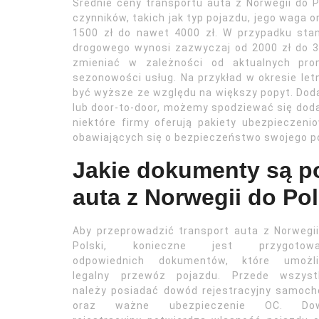
Średnie ceny transportu auta z Norwegii do P
czynników, takich jak typ pojazdu, jego waga 
1500 zł do nawet 4000 zł. W przypadku st
drogowego wynosi zazwyczaj od 2000 zł do 3
zmieniać w zależności od aktualnych pro
sezonowości usług. Na przykład w okresie le
być wyższe ze względu na większy popyt. Doda
lub door-to-door, możemy spodziewać się doda
niektóre firmy oferują pakiety ubezpieczen
obawiających się o bezpieczeństwo swojego p
Jakie dokumenty są po
auta z Norwegii do Pol
Aby przeprowadzić transport auta z Norwegi
Polski, konieczne jest przygotowa
odpowiednich dokumentów, które umożli
legalny przewóz pojazdu. Przede wszyst
należy posiadać dowód rejestracyjny samoc
oraz ważne ubezpieczenie OC. Do