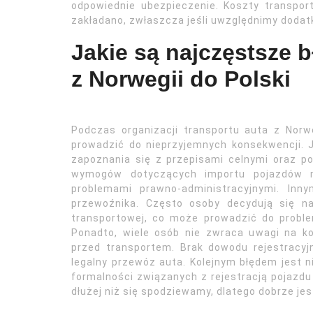
odpowiednie ubezpieczenie. Koszty transpo
zakładano, zwłaszcza jeśli uwzględnimy dodat
Jakie są najczęstsze b
z Norwegii do Polski
Podczas organizacji transportu auta z Norwe
prowadzić do nieprzyjemnych konsekwencji. 
zapoznania się z przepisami celnymi oraz p
wymogów dotyczących importu pojazdów 
problemami prawno-administracyjnymi. In
przewoźnika. Często osoby decydują się na
transportowej, co może prowadzić do probl
Ponadto, wiele osób nie zwraca uwagi na 
przed transportem. Brak dowodu rejestracy
legalny przewóz auta. Kolejnym błędem jest 
formalności związanych z rejestracją pojazd
dłużej niż się spodziewamy, dlatego dobrze j