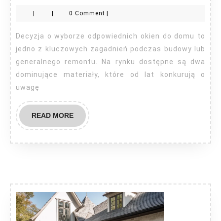
okna
|
|
0 Comment
|
do
domu
Decyzja o wyborze odpowiednich okien do domu to
aluminiow
jedno z kluczowych zagadnień podczas budowy lub
czy
generalnego remontu. Na rynku dostępne są dwa
dominujące materiały, które od lat konkurują o
PCV?
uwagę
READ
READ MORE
MORE