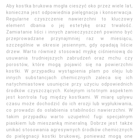
Aby kostka brukowa mogła cieszyć oko przez wiele lat,
konieczna jest odpowiednia pielęgnacja i konserwacja.
Regularne czyszczenie nawierzchni to kluczowy
element dbania o jej estetykę oraz trwałość.
Zamiatanie liści i innych zanieczyszczeń powinno być
przeprowadzane przynajmniej raz w miesiącu,
szczególnie w okresie jesiennym, gdy opadają liście
drzew. Warto również stosować myjkę ciśnieniową do
usuwania trudniejszych zabrudzeń oraz mchu czy
porostów, które mogą pojawić się na powierzchni
kostki. W przypadku wystąpienia plam po oleju lub
innych substancjach chemicznych zaleca się ich
natychmiastowe usunięcie przy użyciu odpowiednich
środków czyszczących. Kolejnym istotnym aspektem
jest kontrola fug między kostkami. W miarę upływu
czasu może dochodzić do ich erozji lub wypłukiwania,
co prowadzi do osłabienia stabilności nawierzchni. W
takim przypadku warto uzupełnić fugi specjalnym
piaskiem lub mieszanką mineralną. Dobrze jest także
unikać stosowania agresywnych środków chemicznych
do pielęgnacji kostki brukowej, ponieważ mogą one