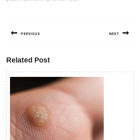
Nawigacja
wpisu
PREVIOUS
NEXT
Previous
Next
post:
post:
Related Post