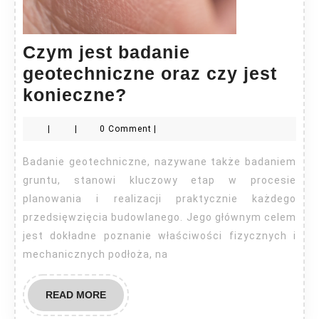
Czym jest badanie
geotechniczne oraz czy jest
Czym
konieczne?
jest
|
|
0 Comment
|
badanie
geotechniczne
Badanie geotechniczne, nazywane także badaniem
oraz
gruntu, stanowi kluczowy etap w procesie
czy
planowania i realizacji praktycznie każdego
przedsięwzięcia budowlanego. Jego głównym celem
jest
jest dokładne poznanie właściwości fizycznych i
konieczne?
mechanicznych podłoża, na
READ
READ MORE
MORE