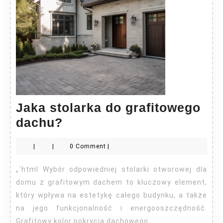
Jaka stolarka do grafitowego
Jaka
dachu?
stolarka
|
|
0 Comment
|
do
grafitowego
„`html Wybór odpowiedniej stolarki otworowej dla
dachu?
domu z grafitowym dachem to kluczowy element,
który wpływa na estetykę całego budynku, a także
na jego funkcjonalność i energooszczędność.
Grafitowy kolor pokrycia dachowego