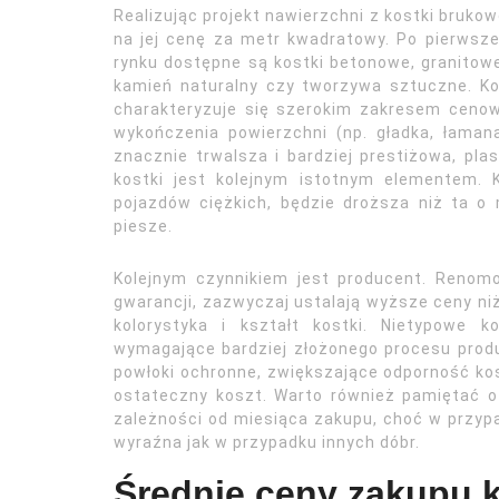
Realizując projekt nawierzchni z kostki bruko
na jej cenę za metr kwadratowy. Po pierwsz
rynku dostępne są kostki betonowe, granitowe
kamień naturalny czy tworzywa sztuczne. K
charakteryzuje się szerokim zakresem cenow
wykończenia powierzchni (np. gładka, łaman
znacznie trwalsza i bardziej prestiżowa, pl
kostki jest kolejnym istotnym elementem. 
pojazdów ciężkich, będzie droższa niż ta o 
piesze.
Kolejnym czynnikiem jest producent. Renomo
gwarancji, zazwyczaj ustalają wyższe ceny niż
kolorystyka i kształt kostki. Nietypowe k
wymagające bardziej złożonego procesu prod
powłoki ochronne, zwiększające odporność kos
ostateczny koszt. Warto również pamiętać 
zależności od miesiąca zakupu, choć w przyp
wyraźna jak w przypadku innych dóbr.
Średnie ceny zakupu k