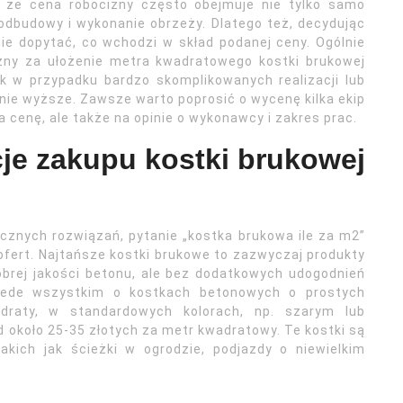
, że cena robocizny często obejmuje nie tylko samo
podbudowy i wykonanie obrzeży. Dlatego też, decydując
ie dopytać, co wchodzi w skład podanej ceny. Ogólnie
izny za ułożenie metra kwadratowego kostki brukowej
k w przypadku bardzo skomplikowanych realizacji lub
nie wyższe. Zawsze warto poprosić o wycenę kilka ekip
a cenę, ale także na opinie o wykonawcy i zakres prac.
cje zakupu kostki brukowej
icznych rozwiązań, pytanie „kostka brukowa ile za m2”
 ofert. Najtańsze kostki brukowe to zazwyczaj produkty
rej jakości betonu, ale bez dodatkowych udogodnień
zede wszystkim o kostkach betonowych o prostych
adraty, w standardowych kolorach, np. szarym lub
 około 25-35 złotych za metr kwadratowy. Te kostki są
akich jak ścieżki w ogrodzie, podjazdy o niewielkim