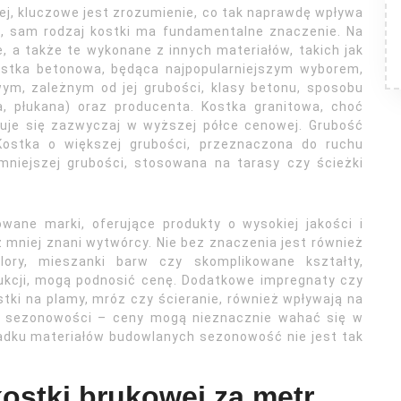
wej, kluczowe jest zrozumienie, co tak naprawdę wpływa
e, sam rodzaj kostki ma fundamentalne znaczenie. Na
, a także te wykonane z innych materiałów, takich jak
ostka betonowa, będąca najpopularniejszym wyborem,
ym, zależnym od jej grubości, klasy betonu, sposobu
a, płukana) oraz producenta. Kostka granitowa, choć
asuje się zazwyczaj w wyższej półce cenowej. Grubość
Kostka o większej grubości, przeznaczona do ruchu
mniejszej grubości, stosowana na tarasy czy ścieżki
wane marki, oferujące produkty o wysokiej jakości i
 mniej znani wytwórcy. Nie bez znaczenia jest również
olory, mieszanki barw czy skomplikowane kształty,
ukcji, mogą podnosić cenę. Dodatkowe impregnaty czy
tki na plamy, mróz czy ścieranie, również wpływają na
o sezonowości – ceny mogą nieznacznie wahać się w
adku materiałów budowlanych sezonowość nie jest tak
ostki brukowej za metr