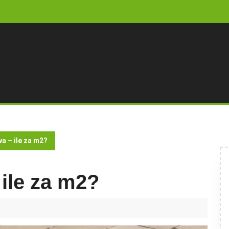
a – ile za m2?
ile za m2?