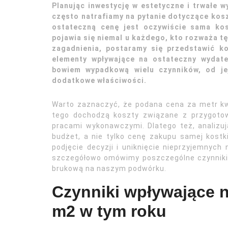
Planując inwestycję w estetyczne i trwałe 
często natrafiamy na pytanie dotyczące kos
ostateczną cenę jest oczywiście sama kos
pojawia się niemal u każdego, kto rozważa t
zagadnienia, postaramy się przedstawić k
elementy wpływające na ostateczny wydate
bowiem wypadkową wielu czynników, od jej
dodatkowe właściwości.
Warto zaznaczyć, że podana cena za metr k
tego dochodzą koszty związane z przygoto
pracami wykonawczymi. Dlatego też, analizu
budżet, a nie tylko cenę zakupu samej kost
podjęcie decyzji i uniknięcie nieprzyjemnych
szczegółowo omówimy poszczególne czynniki w
brukową na naszym podwórku.
Czynniki wpływające n
m2 w tym roku