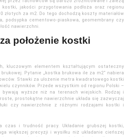
wej przez fachowców są bardzo zróżnicowane i zależą
 kostki, jakości przygotowania podłoża oraz regionu
80 złotych za m2. Do tego dochodzą koszty materiałów
nia, podsypka cementowo-piaskowa, geomembrany czy
ałość nawierzchni.
 za położenie kostki
h, kluczowym elementem kształtującym ostateczny
 brukowej. Pytanie „kostka brukowa ile za m2” nabiera
owców. Stawki za ułożenie metra kwadratowego kostki
wielu czynników. Przede wszystkim od regionu Polski –
 bywają wyższe niż na terenach wiejskich. Rodzaj i
roste, prostokątne nawierzchnie układa się zazwyczaj
 łuki czy nawierzchnie z różnymi rodzajami kostki i
a czas i trudność pracy. Układanie grubszej kostki,
 większej precyzji i wysiłku niż układanie cieńszej