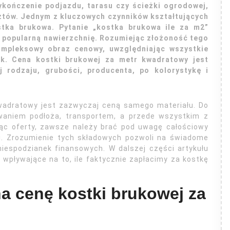
wykończenie podjazdu, tarasu czy ścieżki ogrodowej,
ztów. Jednym z kluczowych czynników kształtujących
tka brukowa. Pytanie „kostka brukowa ile za m2”
ę popularną nawierzchnię. Rozumiejąc złożoność tego
ompleksowy obraz cenowy, uwzględniając wszystkie
k. Cena kostki brukowej za metr kwadratowy jest
 rodzaju, grubości, producenta, po kolorystykę i
wadratowy jest zazwyczaj ceną samego materiału. Do
waniem podłoża, transportem, a przede wszystkim z
jąc oferty, zawsze należy brać pod uwagę całościowy
ki. Zrozumienie tych składowych pozwoli na świadome
 niespodzianek finansowych. W dalszej części artykułu
pływające na to, ile faktycznie zapłacimy za kostkę
a cenę kostki brukowej za