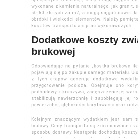
wykonane z kamienia naturalnego, jak granit, 
50-60 złotych za m2, a mogą sięgać nawet kil
obróbki i wielkości elementów. Należy pamięt
kosztów transportu ani prac wykonawczych.
Dodatkowe koszty zwi
brukowej
Odpowiadając na pytanie „kostka brukowa il
pojawiają się po zakupie samego materiału. Uł
z tych etapów generuje dodatkowe wydatki
przygotowanie podłoża. Obejmuje ono kory
podbudowy z kruszywa, zagęszczenie jej warst
stabilizują nawierzchnię i zapobiegają jej 
powierzchni, głębokości korytowania oraz rodz
Kolejnym znaczącym wydatkiem jest sam tr
budowy. Ceny transportu są zróżnicowane i za
sposobu dostawy. Następnie dochodzą koszty r