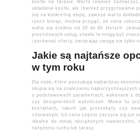
kostki na tarasie. Warto również zaznaczyć
układanie kostki, ale również przygotowanie 
się na konkretną ekipę, zawsze warto dokładn
rzecz biorąc, można przyjąć, że cena roboc
waha się średnio od 30 do 80 złotych. Jedna
prestiżowych usług, stawki te mogą być znacz
i porównać oferty, zwracając uwagę nie tylko n
Jakie są najtańsze op
w tym roku
Dla osób, które poszukują najbardziej ekonom
skupia się na znalezieniu najkorzystniejszych
o podstawowych parametrach, wykonane z dob
czy designerskich wykończeń. Mowa tu pr
kształtach, takich jak prostokąty czy kw
czerwonym. Ich cena często zaczyna się już od
idealne do mniej obciążonych nawierzchni, t
natężeniu ruchu lub tarasy.