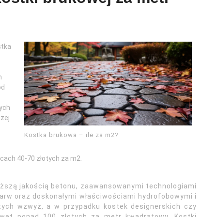
stka
h
od
ych
szej
Kostka brukowa – ile za m2?
cach 40-70 złotych za m2.
yższą jakością betonu, zaawansowanymi technologiami
 barw oraz doskonałymi właściwościami hydrofobowymi i
ych wzwyż, a w przypadku kostek designerskich czy
nawet ponad 100 złotych za metr kwadratowy. Kostki