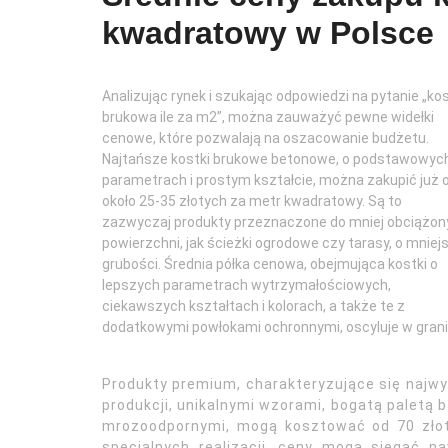
kwadratowy w Polsce
Analizując rynek i szukając odpowiedzi na pytanie „ko
brukowa ile za m2”, można zauważyć pewne widełki
cenowe, które pozwalają na oszacowanie budżetu.
Najtańsze kostki brukowe betonowe, o podstawowyc
parametrach i prostym kształcie, można zakupić już 
około 25-35 złotych za metr kwadratowy. Są to
zazwyczaj produkty przeznaczone do mniej obciążon
powierzchni, jak ścieżki ogrodowe czy tarasy, o mniej
grubości. Średnia półka cenowa, obejmująca kostki o
lepszych parametrach wytrzymałościowych,
ciekawszych kształtach i kolorach, a także te z
dodatkowymi powłokami ochronnymi, oscyluje w grani
Produkty premium, charakteryzujące się najw
produkcji, unikalnymi wzorami, bogatą paletą
mrozoodpornymi, mogą kosztować od 70 złot
specjalnych realizacji, ceny mogą sięgać 