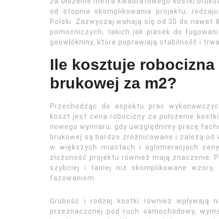
za ułożenie metra kwadratowego kostki bruko
od stopnia skomplikowania projektu, rodzaju
Polski. Zazwyczaj wahają się od 30 do nawet 
pomocniczych, takich jak piasek do fugowa
geowłókniny, które poprawiają stabilność i trw
Ile kosztuje robocizna
brukowej za m2?
Przechodząc do aspektu prac wykonawczyc
koszt jest cena robocizny za położenie kostki
nowego wymiaru, gdy uwzględnimy pracę fach
brukowej są bardzo zróżnicowane i zależą od 
w większych miastach i aglomeracjach ceny
złożoność projektu również mają znaczenie. P
szybciej i taniej niż skomplikowane wzory,
fazowaniem.
Grubość i rodzaj kostki również wpływają n
przeznaczonej pod ruch samochodowy, wymaga