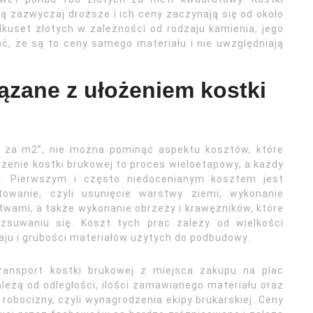
są zazwyczaj droższe i ich ceny zaczynają się od około
kuset złotych w zależności od rodzaju kamienia, jego
ać, że są to ceny samego materiału i nie uwzględniają
ązane z ułożeniem kostki
e za m2”, nie można pominąć aspektu kosztów, które
ożenie kostki brukowej to proces wieloetapowy, a każdy
. Pierwszym i często niedocenianym kosztem jest
towanie, czyli usunięcie warstwy ziemi, wykonanie
wami, a także wykonanie obrzeży i krawężników, które
rozsuwaniu się. Koszt tych prac zależy od wielkości
aju i grubości materiałów użytych do podbudowy.
ansport kostki brukowej z miejsca zakupu na plac
leżą od odległości, ilości zamawianego materiału oraz
obocizny, czyli wynagrodzenia ekipy brukarskiej. Ceny