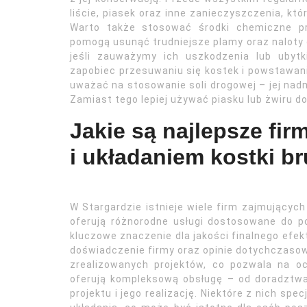
liście, piasek oraz inne zanieczyszczenia, kt
Warto także stosować środki chemiczne pr
pomogą usunąć trudniejsze plamy oraz naloty o
jeśli zauważymy ich uszkodzenia lub ubytk
zapobiec przesuwaniu się kostek i powstawan
uważać na stosowanie soli drogowej – jej nad
Zamiast tego lepiej używać piasku lub żwiru d
Jakie są najlepsze fir
i układaniem kostki b
W Stargardzie istnieje wiele firm zajmujących
oferują różnorodne usługi dostosowane do 
kluczowe znaczenie dla jakości finalnego efek
doświadczenie firmy oraz opinie dotychczasowy
zrealizowanych projektów, co pozwala na oc
oferują kompleksową obsługę – od doradztw
projektu i jego realizację. Niektóre z nich spe