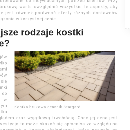
ostosowane do indywidualnych potrzeb klientów. Przy
brukową warto uwzględnić wszystkie te aspekty, aby
rze jest również porównać oferty różnych dostawców
ązanie w korzystnej cenie.
jsze rodzaje kostki
ie?
jów
lko
ami
pów
 się
nki
 do
y w
nnym
Kostka brukowa cennnik Stargard
tka
glądem oraz wyjątkową trwałością. Choć jej cena jest
nwestycja ta może okazać się opłacalna ze względu na