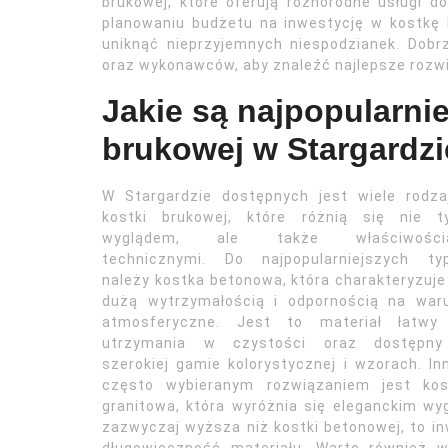
brukowej, które oferują różnorodne usługi d
planowaniu budżetu na inwestycję w kostkę 
uniknąć nieprzyjemnych niespodzianek. Dob
oraz wykonawców, aby znaleźć najlepsze rozwi
Jakie są najpopularnie
brukowej w Stargardz
W Stargardzie dostępnych jest wiele rodza
kostki brukowej, które różnią się nie ty
wyglądem, ale także właściwości
technicznymi. Do najpopularniejszych ty
należy kostka betonowa, która charakteryzuje
dużą wytrzymałością i odpornością na waru
atmosferyczne. Jest to materiał łatwy
utrzymania w czystości oraz dostępn
szerokiej gamie kolorystycznej i wzorach. I
często wybieranym rozwiązaniem jest kos
granitowa, która wyróżnia się eleganckim wy
zazwyczaj wyższa niż kostki betonowej, to i