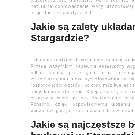
długowieczność materiału. Warto również 
naturalne odprowadzanie wody deszczowej
projektach urbanistycznych.
Jakie są zalety układa
Stargardzie?
Układanie kostki brukowej niesie za sobą wiele
Przede wszystkim zapewnia estetyczny wyg
odbiór posesji przez gości oraz potencj
wszechstronna i może być stosowana zarówno
różnorodności wzorów i kolorów możliwe jest 
budynku oraz otoczenia. Kolejną zaletą jest t
przetrwać wiele lat bez konieczności prz
Ponadto, dzięki odpowiedniemu ułożeni
deszczowej, co jest istotne dla ochrony przed
Jakie są najczęstsze b