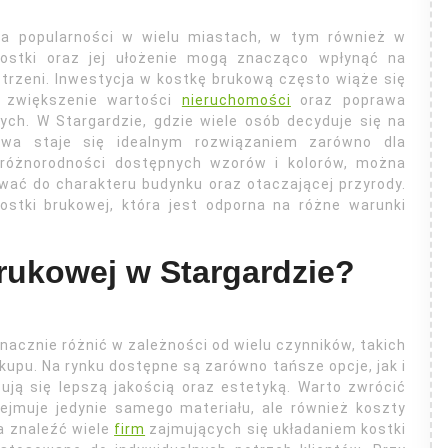
 na popularności w wielu miastach, w tym również w
kostki oraz jej ułożenie mogą znacząco wpłynąć na
trzeni. Inwestycja w kostkę brukową często wiąże się
k zwiększenie wartości
nieruchomości
oraz poprawa
ch. W Stargardzie, gdzie wiele osób decyduje się na
owa staje się idealnym rozwiązaniem zarówno dla
i różnorodności dostępnych wzorów i kolorów, można
wać do charakteru budynku oraz otaczającej przyrody.
stki brukowej, która jest odporna na różne warunki
brukowej w Stargardzie?
nacznie różnić w zależności od wielu czynników, takich
kupu. Na rynku dostępne są zarówno tańsze opcje, jak i
ują się lepszą jakością oraz estetyką. Warto zwrócić
ejmuje jedynie samego materiału, ale również koszty
a znaleźć wiele
firm
zajmujących się układaniem kostki