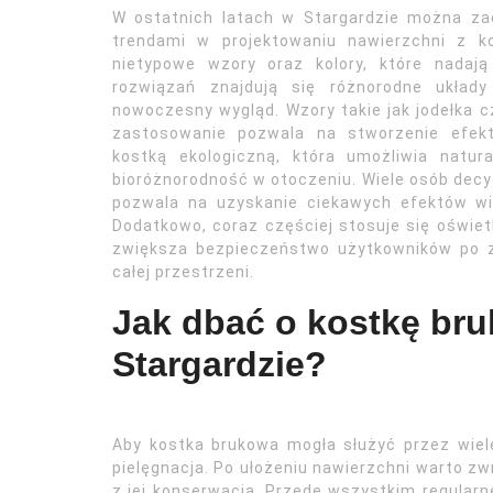
W ostatnich latach w Stargardzie można z
trendami w projektowaniu nawierzchni z k
nietypowe wzory oraz kolory, które nadają
rozwiązań znajdują się różnorodne układy
nowoczesny wygląd. Wzory takie jak jodełka cz
zastosowanie pozwala na stworzenie efekt
kostką ekologiczną, która umożliwia natu
bioróżnorodność w otoczeniu. Wiele osób decyd
pozwala na uzyskanie ciekawych efektów wi
Dodatkowo, coraz częściej stosuje się oświe
zwiększa bezpieczeństwo użytkowników po zm
całej przestrzeni.
Jak dbać o kostkę bru
Stargardzie?
Aby kostka brukowa mogła służyć przez wiele
pielęgnacja. Po ułożeniu nawierzchni warto z
z jej konserwacją. Przede wszystkim regularn