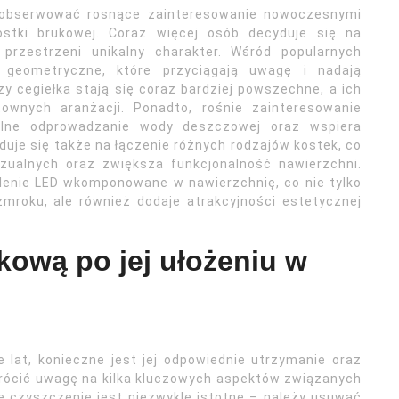
aobserwować rosnące zainteresowanie nowoczesnymi
ostki brukowej. Coraz więcej osób decyduje się na
 przestrzeni unikalny charakter. Wśród popularnych
 geometryczne, które przyciągają uwagę i nadają
y cegiełka stają się coraz bardziej powszechne, a ich
ownych aranżacji. Ponadto, rośnie zainteresowanie
ralne odprowadzanie wody deszczowej oraz wspiera
uje się także na łączenie różnych rodzajów kostek, co
zualnych oraz zwiększa funkcjonalność nawierzchni.
tlenie LED wkomponowane w nawierzchnię, co nie tylko
roku, ale również dodaje atrakcyjności estetycznej
kową po jej ułożeniu w
 lat, konieczne jest jej odpowiednie utrzymanie oraz
wrócić uwagę na kilka kluczowych aspektów związanych
e czyszczenie jest niezwykle istotne – należy usuwać