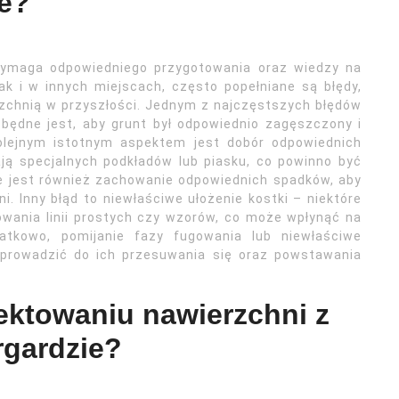
ie?
 wymaga odpowiedniego przygotowania oraz wiedzy na
ak i w innych miejscach, często popełniane są błędy,
zchnią w przyszłości. Jednym z najczęstszych błędów
zbędne jest, aby grunt był odpowiednio zagęszczony i
Kolejnym istotnym aspektem jest dobór odpowiednich
ją specjalnych podkładów lub piasku, co powinno być
e jest również zachowanie odpowiednich spadków, aby
 Inny błąd to niewłaściwe ułożenie kostki – niektóre
owania linii prostych czy wzorów, co może wpłynąć na
datkowo, pomijanie fazy fugowania lub niewłaściwe
 prowadzić do ich przesuwania się oraz powstawania
jektowaniu nawierzchni z
rgardzie?