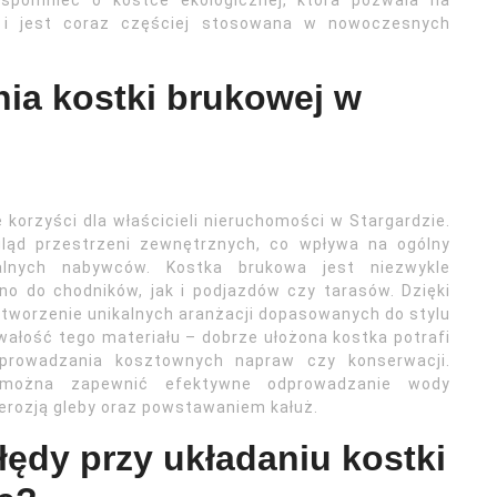
wspomnieć o kostce ekologicznej, która pozwala na
 i jest coraz częściej stosowana w nowoczesnych
nia kostki brukowej w
 korzyści dla właścicieli nieruchomości w Stargardzie.
ląd przestrzeni zewnętrznych, co wpływa na ogólny
alnych nabywców. Kostka brukowa jest niezwykle
 do chodników, jak i podjazdów czy tarasów. Dzięki
stworzenie unikalnych aranżacji dopasowanych do stylu
rwałość tego materiału – dobrze ułożona kostka potrafi
eprowadzania kosztownych napraw czy konserwacji.
u można zapewnić efektywne odprowadzanie wody
 erozją gleby oraz powstawaniem kałuż.
łędy przy układaniu kostki