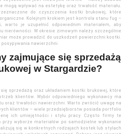
óre mogą wpływać na estetykę oraz trwałość materiału.
zeznaczone do czyszczenia kostki brukowej, które
rganiczne. Kolejnym krokiem jest kontrola stanu fug –
i, warto je uzupełnić odpowiednim materiałem, aby
iu nierówności. W okresie zimowym należy szczególnie
miar może prowadzić do uszkodzeń powierzchni kostki.
o posypywania nawierzchni.
my zajmujące się sprzedażą
rukowej w Stargardzie?
 się sprzedażą oraz układaniem kostki brukowej, które
potrzeb klientów. Wybór odpowiedniego wykonawcy ma
tu oraz trwałości nawierzchni. Warto zwrócić uwagę na
ch klientów – wiele przedsiębiorstw posiada portfolio
enę ich umiejętności i stylu pracy. Często firmy te
a przy wyborze materiałów po samodzielne wykonanie
cjalizują się w konkretnych rodzajach kostek lub stylach