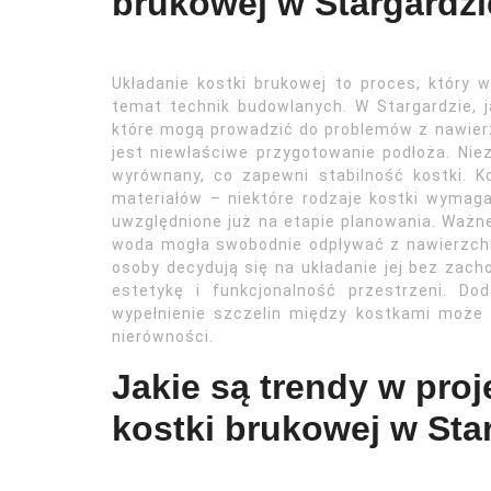
brukowej w Stargardz
Układanie kostki brukowej to proces, który
temat technik budowlanych. W Stargardzie, j
które mogą prowadzić do problemów z nawier
jest niewłaściwe przygotowanie podłoża. Nie
wyrównany, co zapewni stabilność kostki. 
materiałów – niektóre rodzaje kostki wymaga
uwzględnione już na etapie planowania. Ważn
woda mogła swobodnie odpływać z nawierzchni.
osoby decydują się na układanie jej bez zach
estetykę i funkcjonalność przestrzeni. Do
wypełnienie szczelin między kostkami może
nierówności.
Jakie są trendy w pro
kostki brukowej w Sta