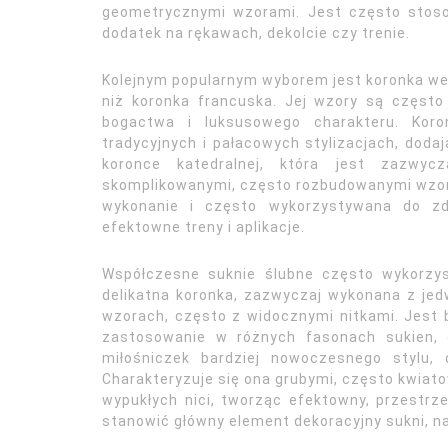
geometrycznymi wzorami. Jest często stoso
dodatek na rękawach, dekolcie czy trenie.
Kolejnym popularnym wyborem jest koronka wen
niż koronka francuska. Jej wzory są często 
bogactwa i luksusowego charakteru. Kor
tradycyjnych i pałacowych stylizacjach, dod
koronce katedralnej, która jest zazwycz
skomplikowanymi, często rozbudowanymi wzor
wykonanie i często wykorzystywana do zdo
efektowne treny i aplikacje.
Współczesne suknie ślubne często wykorzyst
delikatna koronka, zazwyczaj wykonana z jed
wzorach, często z widocznymi nitkami. Jest 
zastosowanie w różnych fasonach sukien,
miłośniczek bardziej nowoczesnego stylu,
Charakteryzuje się ona grubymi, często kwiat
wypukłych nici, tworząc efektowny, przestrze
stanowić główny element dekoracyjny sukni, n