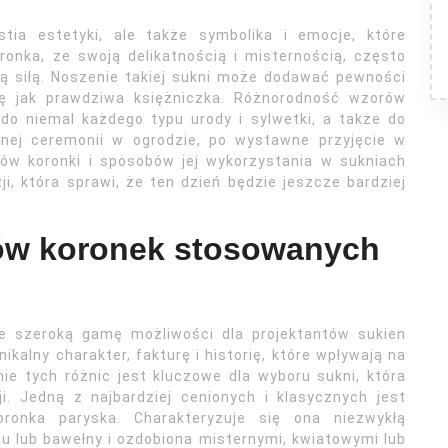
tia estetyki, ale także symbolika i emocje, które
nka, ze swoją delikatnością i misternością, często
ecą siłą. Noszenie takiej sukni może dodawać pewności
ię jak prawdziwa księżniczka. Różnorodność wzorów
o niemal każdego typu urody i sylwetki, a także do
nej ceremonii w ogrodzie, po wystawne przyjęcie w
jów koronki i sposobów jej wykorzystania w sukniach
i, która sprawi, że ten dzień będzie jeszcze bardziej
ów koronek stosowanych
uje szeroką gamę możliwości dla projektantów sukien
ikalny charakter, fakturę i historię, które wpływają na
nie tych różnic jest kluczowe dla wyboru sukni, która
ji. Jedną z najbardziej cenionych i klasycznych jest
ronka paryska. Charakteryzuje się ona niezwykłą
iu lub bawełny i ozdobiona misternymi, kwiatowymi lub