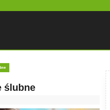
ubne
 ślubne