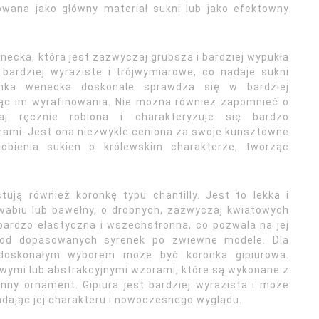
wana jako główny materiał sukni lub jako efektowny
ecka, która jest zazwyczaj grubsza i bardziej wypukła
bardziej wyraziste i trójwymiarowe, co nadaje sukni
onka wenecka doskonale sprawdza się w bardziej
ając im wyrafinowania. Nie można również zapomnieć o
aj ręcznie robiona i charakteryzuje się bardzo
ami. Jest ona niezwykle ceniona za swoje kunsztowne
bienia sukien o królewskim charakterze, tworząc
ują również koronkę typu chantilly. Jest to lekka i
wabiu lub bawełny, o drobnych, zazwyczaj kwiatowych
bardzo elastyczna i wszechstronna, co pozwala na jej
 od dopasowanych syrenek po zwiewne modele. Dla
 doskonałym wyborem może być koronka gipiurowa.
owymi lub abstrakcyjnymi wzorami, które są wykonane z
nny ornament. Gipiura jest bardziej wyrazista i może
adając jej charakteru i nowoczesnego wyglądu.