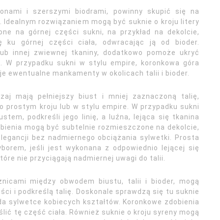
ionami i szerszymi biodrami, powinny skupić się na
 Idealnym rozwiązaniem mogą być suknie o kroju litery
ne na górnej części sukni, na przykład na dekolcie,
 ku górnej części ciała, odwracając ją od bioder.
lub innej zwiewnej tkaniny, dodatkowo pomoże ukryć
ę. W przypadku sukni w stylu empire, koronkowa góra
je ewentualne mankamenty w okolicach talii i bioder.
zaj mają pełniejszy biust i mniej zaznaczoną talię,
 prostym kroju lub w stylu empire. W przypadku sukni
tem, podkreśli jego linię, a luźna, lejąca się tkanina
obienia mogą być subtelnie rozmieszczone na dekolcie,
elegancji bez nadmiernego obciążania sylwetki. Prosta
borem, jeśli jest wykonana z odpowiednio lejącej się
tóre nie przyciągają nadmiernej uwagi do talii.
óżnicami między obwodem biustu, talii i bioder, mogą
ości i podkreślą talię. Doskonale sprawdzą się tu suknie
ada sylwetce kobiecych kształtów. Koronkowe zdobienia
lić tę część ciała. Również suknie o kroju syreny mogą