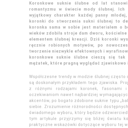
Koronkowe suknie ślubne od lat stanowią
romantyzmu w świecie mody ślubnej. Ich s
wyjątkowy charakter każdej panny młodej, 
koronki do stworzenia sukni ślubnej to d
koronka sama w sobie jest materiałem o b
wieków zdobiła stroje dam dworu, kościelne 
elementem ślubnej kreacji. Dziś koronki wy
ręcznie robionych motywów, po nowoczes
tworzenie niezwykle efektownych i wyrafino
koronkowe suknie ślubne cieszą się tak 
mężatek, które pragną wyglądać zjawiskowo i
Współczesne trendy w modzie ślubnej często cz
są doskonałym przykładem tego zjawiska. Pro
z różnymi rodzajami koronek, fasonami i 
oczekiwaniom nawet najbardziej wymagającyc
akcentów, po bogato zdobione suknie typu „bal
siebie. Zrozumienie różnorodności dostępnych 
świadomego wyboru, który będzie odzwierciedla
tym artykule przyjrzymy się bliżej światu ko
praktyczne wskazówki dotyczące wyboru tej w