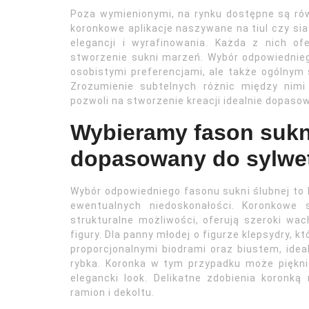
Poza wymienionymi, na rynku dostępne są równ
koronkowe aplikacje naszywane na tiul czy sia
elegancji i wyrafinowania. Każda z nich of
stworzenie sukni marzeń. Wybór odpowiednieg
osobistymi preferencjami, ale także ogólnym 
Zrozumienie subtelnych różnic między nimi
pozwoli na stworzenie kreacji idealnie dopasow
Wybieramy fason sukn
dopasowany do sylwe
Wybór odpowiedniego fasonu sukni ślubnej to 
ewentualnych niedoskonałości. Koronkowe 
strukturalne możliwości, oferują szeroki wa
figury. Dla panny młodej o figurze klepsydry, k
proporcjonalnymi biodrami oraz biustem, ide
rybka. Koronka w tym przypadku może pięknie
elegancki look. Delikatne zdobienia koronką
ramion i dekoltu.