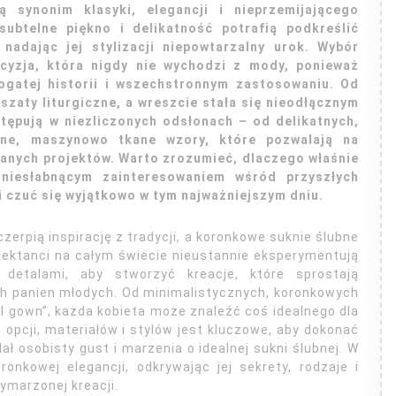
 synonim klasyki, elegancji i nieprzemijającego
ubtelne piękno i delikatność potrafią podkreślić
nadając jej stylizacji niepowtarzalny urok. Wybór
ecyzja, która nigdy nie wychodzi z mody, ponieważ
ogatej historii i wszechstronnym zastosowaniu. Od
szaty liturgiczne, a wreszcie stała się nieodłącznym
stępują w niezliczonych odsłonach – od delikatnych,
ne, maszynowo tkane wzory, które pozwalają na
wanych projektów. Warto zrozumieć, dlaczego właśnie
niesłabnącym zainteresowaniem wśród przyszłych
 czuć się wyjątkowo w tym najważniejszym dniu.
erpią inspirację z tradycji, a koronkowe suknie ślubne
jektanci na całym świecie nieustannie eksperymentują
detalami, aby stworzyć kreacje, które sprostają
h panien młodych. Od minimalistycznych, koronkowych
l gown”, każda kobieta może znaleźć coś idealnego dla
opcji, materiałów i stylów jest kluczowe, aby dokonać
ł osobisty gust i marzenia o idealnej sukni ślubnej. W
ronkowej elegancji, odkrywając jej sekrety, rodzaje i
ymarzonej kreacji.