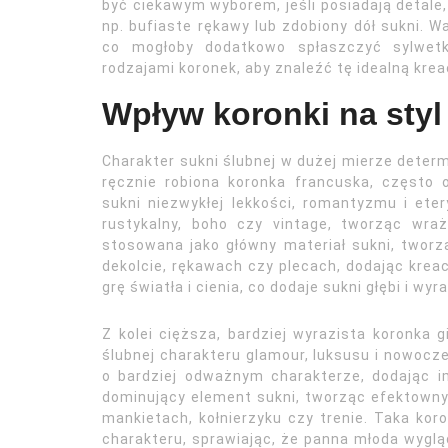
być ciekawym wyborem, jeśli posiadają detale,
np. bufiaste rękawy lub zdobiony dół sukni. W
co mogłoby dodatkowo spłaszczyć sylwet
rodzajami koronek, aby znaleźć tę idealną krea
Wpływ koronki na styl 
Charakter sukni ślubnej w dużej mierze determi
ręcznie robiona koronka francuska, często
sukni niezwykłej lekkości, romantyzmu i ete
rustykalny, boho czy vintage, tworząc wraż
stosowana jako główny materiał sukni, tworząc
dekolcie, rękawach czy plecach, dodając kreac
grę światła i cienia, co dodaje sukni głębi i wyr
Z kolei cięższa, bardziej wyrazista koronka 
ślubnej charakteru glamour, luksusu i nowocze
o bardziej odważnym charakterze, dodając i
dominujący element sukni, tworząc efektowny,
mankietach, kołnierzyku czy trenie. Taka kor
charakteru, sprawiając, że panna młoda wyglą