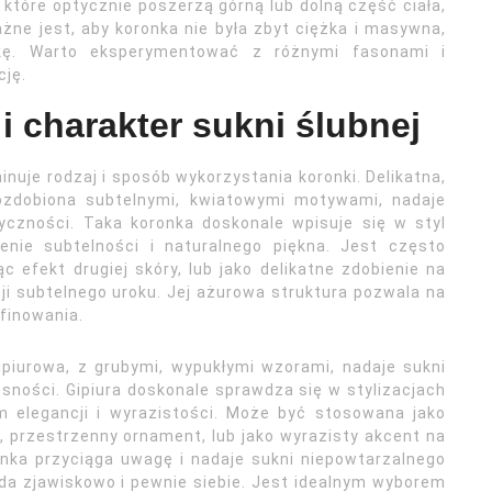
 które optycznie poszerzą górną lub dolną część ciała,
ażne jest, aby koronka nie była zbyt ciężka i masywna,
kę. Warto eksperymentować z różnymi fasonami i
cję.
i charakter sukni ślubnej
nuje rodzaj i sposób wykorzystania koronki. Delikatna,
 ozdobiona subtelnymi, kwiatowymi motywami, nadaje
ryczności. Taka koronka doskonale wpisuje się w styl
enie subtelności i naturalnego piękna. Jest często
 efekt drugiej skóry, lub jako delikatne zdobienie na
ji subtelnego uroku. Jej ażurowa struktura pozwala na
afinowania.
gipiurowa, z grubymi, wypukłymi wzorami, nadaje sukni
sności. Gipiura doskonale sprawdza się w stylizacjach
m elegancji i wyrazistości. Może być stosowana jako
 przestrzenny ornament, lub jako wyrazisty akcent na
onka przyciąga uwagę i nadaje sukni niepowtarzalnego
da zjawiskowo i pewnie siebie. Jest idealnym wyborem