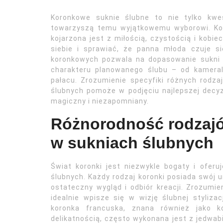
Koronkowe suknie ślubne to nie tylko kwes
towarzyszą temu wyjątkowemu wyborowi. Koro
kojarzona jest z miłością, czystością i kobi
siebie i sprawiać, że panna młoda czuje s
koronkowych pozwala na dopasowanie sukni d
charakteru planowanego ślubu – od kameral
pałacu. Zrozumienie specyfiki różnych rodza
ślubnych pomoże w podjęciu najlepszej decyzj
magiczny i niezapomniany.
Różnorodność rodzaj
w sukniach ślubnych
Świat koronki jest niezwykle bogaty i ofer
ślubnych. Każdy rodzaj koronki posiada swój un
ostateczny wygląd i odbiór kreacji. Zrozumie
idealnie wpisze się w wizję ślubnej stylizac
koronka francuska, znana również jako ko
delikatnością, często wykonana jest z jedwab