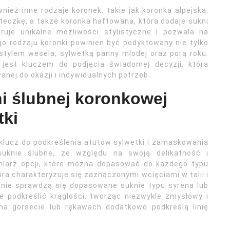
ież inne rodzaje koronek, takie jak koronka alpejska,
teczkę, a także koronka haftowana, która dodaje sukni
eruje unikalne możliwości stylistyczne i pozwala na
o rodzaju koronki powinien być podyktowany nie tylko
stylem wesela, sylwetką panny młodej oraz porą roku.
 jest kluczem do podjęcia świadomej decyzji, która
anej do okazji i indywidualnych potrzeb.
i ślubnej koronkowej
tki
klucz do podkreślenia atutów sylwetki i zamaskowania
suknie ślubne, ze względu na swoją delikatność i
chlarz opcji, które można dopasować do każdego typu
tóra charakteryzuje się zaznaczonymi wcięciami w talii i
alnie sprawdzą się dopasowane suknie typu syrena lub
 podkreślić krągłości, tworząc niezwykle zmysłowy i
 na gorsecie lub rękawach dodatkowo podkreślą linię