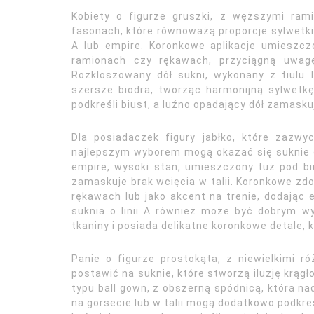
Kobiety o figurze gruszki, z węższymi ram
fasonach, które równoważą proporcje sylwetki.
A lub empire. Koronkowe aplikacje umieszczo
ramionach czy rękawach, przyciągną uwagę
Rozkloszowany dół sukni, wykonany z tiulu 
szersze biodra, tworząc harmonijną sylwetk
podkreśli biust, a luźno opadający dół zamasku
Dla posiadaczek figury jabłko, które zazwyc
najlepszym wyborem mogą okazać się suknie o
empire, wysoki stan, umieszczony tuż pod bius
zamaskuje brak wcięcia w talii. Koronkowe zd
rękawach lub jako akcent na trenie, dodając 
suknia o linii A również może być dobrym wy
tkaniny i posiada delikatne koronkowe detale, k
Panie o figurze prostokąta, z niewielkimi r
postawić na suknie, które stworzą iluzję krągł
typu ball gown, z obszerną spódnicą, która n
na gorsecie lub w talii mogą dodatkowo podkreś