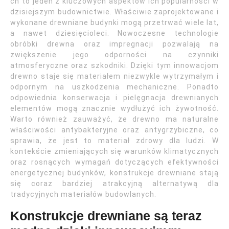
ch to jeden z kluczowych aspektów ich popularności w
dzisiejszym budownictwie. Właściwie zaprojektowane i
wykonane drewniane budynki mogą przetrwać wiele lat,
a nawet dziesięcioleci. Nowoczesne technologie
obróbki drewna oraz impregnacji pozwalają na
zwiększenie jego odporności na czynniki
atmosferyczne oraz szkodniki. Dzięki tym innowacjom
drewno staje się materiałem niezwykle wytrzymałym i
odpornym na uszkodzenia mechaniczne. Ponadto
odpowiednia konserwacja i pielęgnacja drewnianych
elementów mogą znacznie wydłużyć ich żywotność.
Warto również zauważyć, że drewno ma naturalne
właściwości antybakteryjne oraz antygrzybiczne, co
sprawia, że jest to materiał zdrowy dla ludzi. W
kontekście zmieniających się warunków klimatycznych
oraz rosnących wymagań dotyczących efektywności
energetycznej budynków, konstrukcje drewniane stają
się coraz bardziej atrakcyjną alternatywą dla
tradycyjnych materiałów budowlanych.
Konstrukcje drewniane są teraz