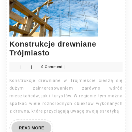
Konstrukcje drewniane
Konstrukcje
Trójmiasto
drewniane
|
|
0 Comment
|
Trójmiasto
Konstrukcje drewniane w Trójmieście cieszą się
dużym zainteresowaniem zarówno wśród
mieszkańców, jak i turystów. W regionie tym można
spotkać wiele różnorodnych obiektów wykonanych
z drewna, które przyciągają uwagę swoją estetyką
READ
READ MORE