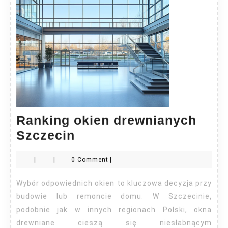
Ranking okien drewnianych
Ranking
Szczecin
okien
|
|
0 Comment
|
drewnianych
Szczecin
Wybór odpowiednich okien to kluczowa decyzja przy
budowie lub remoncie domu. W Szczecinie,
podobnie jak w innych regionach Polski, okna
drewniane cieszą się niesłabnącym