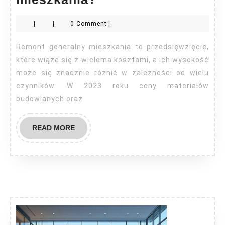
kosztuje
|
|
0 Comment
|
remont
generalny
Remont generalny mieszkania to przedsięwzięcie,
mieszkania?
które wiąże się z wieloma kosztami, a ich wysokość
może się znacznie różnić w zależności od wielu
czynników. W 2023 roku ceny materiałów
budowlanych oraz
READ
READ MORE
MORE