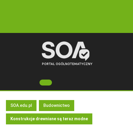
Skip
to
content
Open
Button
SOA.edu.pl
Budownictwo
Konstrukcje drewniane są teraz modne