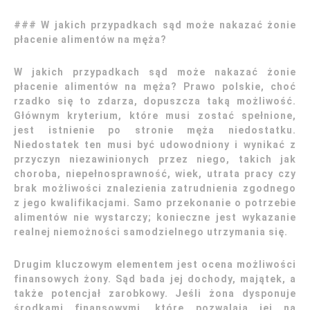
### W jakich przypadkach sąd może nakazać żonie
płacenie alimentów na męża?
W jakich przypadkach sąd może nakazać żonie
płacenie alimentów na męża? Prawo polskie, choć
rzadko się to zdarza, dopuszcza taką możliwość.
Głównym kryterium, które musi zostać spełnione,
jest istnienie po stronie męża niedostatku.
Niedostatek ten musi być udowodniony i wynikać z
przyczyn niezawinionych przez niego, takich jak
choroba, niepełnosprawność, wiek, utrata pracy czy
brak możliwości znalezienia zatrudnienia zgodnego
z jego kwalifikacjami. Samo przekonanie o potrzebie
alimentów nie wystarczy; konieczne jest wykazanie
realnej niemożności samodzielnego utrzymania się.
Drugim kluczowym elementem jest ocena możliwości
finansowych żony. Sąd bada jej dochody, majątek, a
także potencjał zarobkowy. Jeśli żona dysponuje
środkami finansowymi, które pozwalają jej na