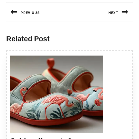
wpisu
PREVIOUS
NEXT
Previous
Next
post:
post:
Related Post