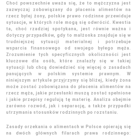
Choć powszechnie uważa się, że to mężczyzna jest
zazwyczaj zobowiązany do płacenia alimentów na
rzecz byłej żony, polskie prawo rodzinne przewiduje
sytuacje, w których role mogą się odwrócić. Kwestia
ta, choć rzadziej spotykana, jest równie ważna i
dotyczy przypadków, gdy to małżonka znajduje się w
trudniejszej sytuacji materialnej i potrzebuje
wsparcia finansowego od swojego byłego męża.
Zrozumienie tych specyficznych okoliczności jest
kluczowe dla osób, które znalazły się w takiej
sytuacji lub chcą dowiedzieć się więcej o zasadach
panujących w polskim systemie prawnym. W
niniejszym artykule przyjrzymy się bliżej, kiedy żona
może zostać zobowiązana do płacenia alimentów na
rzecz męża, jakie przesłanki muszą zostać spełnione
i jakie przepisy regulują tę materię. Analiza obejmie
zarówno rozwód, jak i separację, a także przypadki
utrzymania stosunków rodzinnych po rozstaniu.
Zasady orzekania o alimentach w Polsce opierają się
na dwóch głównych filarach prawa rodzinnego: