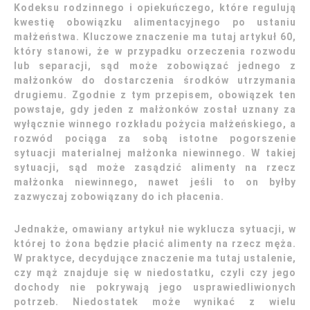
Kodeksu rodzinnego i opiekuńczego, które regulują
kwestię obowiązku alimentacyjnego po ustaniu
małżeństwa. Kluczowe znaczenie ma tutaj artykuł 60,
który stanowi, że w przypadku orzeczenia rozwodu
lub separacji, sąd może zobowiązać jednego z
małżonków do dostarczenia środków utrzymania
drugiemu. Zgodnie z tym przepisem, obowiązek ten
powstaje, gdy jeden z małżonków został uznany za
wyłącznie winnego rozkładu pożycia małżeńskiego, a
rozwód pociąga za sobą istotne pogorszenie
sytuacji materialnej małżonka niewinnego. W takiej
sytuacji, sąd może zasądzić alimenty na rzecz
małżonka niewinnego, nawet jeśli to on byłby
zazwyczaj zobowiązany do ich płacenia.
Jednakże, omawiany artykuł nie wyklucza sytuacji, w
której to żona będzie płacić alimenty na rzecz męża.
W praktyce, decydujące znaczenie ma tutaj ustalenie,
czy mąż znajduje się w niedostatku, czyli czy jego
dochody nie pokrywają jego usprawiedliwionych
potrzeb. Niedostatek może wynikać z wielu