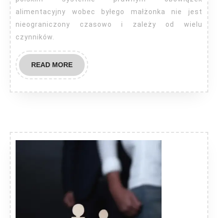
byłej
alimentacyjny wobec byłego małżonka nie jest
żonie?
nieograniczony czasowo i zależy od wielu
czynników.
READ
READ MORE
MORE