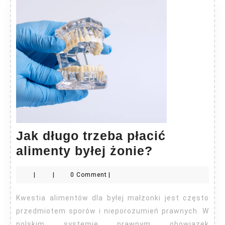
Jak długo trzeba płacić
Jak
alimenty byłej żonie?
długo
|
|
0 Comment
|
trzeba
płacić
Kwestia alimentów dla byłej małżonki jest często
alimenty
przedmiotem sporów i nieporozumień prawnych. W
polskim systemie prawnym obowiązek