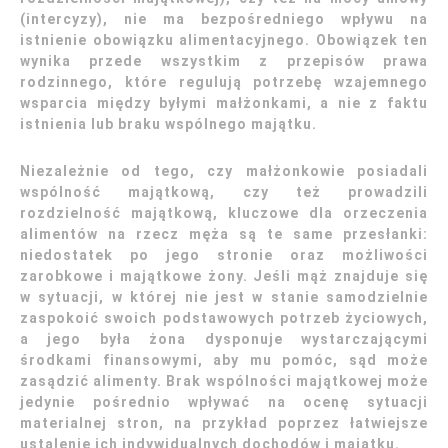
(intercyzy), nie ma bezpośredniego wpływu na
istnienie obowiązku alimentacyjnego. Obowiązek ten
wynika przede wszystkim z przepisów prawa
rodzinnego, które regulują potrzebę wzajemnego
wsparcia między byłymi małżonkami, a nie z faktu
istnienia lub braku wspólnego majątku.
Niezależnie od tego, czy małżonkowie posiadali
wspólność majątkową, czy też prowadzili
rozdzielność majątkową, kluczowe dla orzeczenia
alimentów na rzecz męża są te same przesłanki:
niedostatek po jego stronie oraz możliwości
zarobkowe i majątkowe żony. Jeśli mąż znajduje się
w sytuacji, w której nie jest w stanie samodzielnie
zaspokoić swoich podstawowych potrzeb życiowych,
a jego była żona dysponuje wystarczającymi
środkami finansowymi, aby mu pomóc, sąd może
zasądzić alimenty. Brak wspólności majątkowej może
jedynie pośrednio wpływać na ocenę sytuacji
materialnej stron, na przykład poprzez łatwiejsze
ustalenie ich indywidualnych dochodów i majątku.