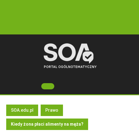
Skip
to
content
Open
Button
SOA.edu.pl
Prawo
Kiedy żona płaci alimenty na męża?